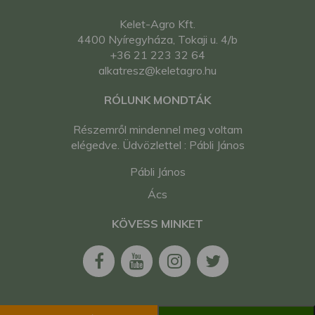
Kelet-Agro Kft.
4400 Nyíregyháza, Tokaji u. 4/b
+36 21 223 32 64
alkatresz@keletagro.hu
RÓLUNK MONDTÁK
Részemről mindennel meg voltam
elégedve. Üdvözlettel : Pábli János
Pábli János
Ács
KÖVESS MINKET