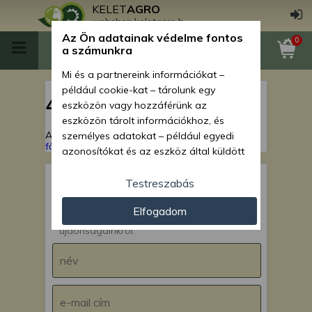
KELET
AGRO
webshop.keletagro.hu
Az Ön adatainak védelme fontos
0
a számunkra
Mi és a partnereink információkat –
például cookie-kat – tárolunk egy
404
eszközön vagy hozzáférünk az
eszközön tárolt információkhoz, és
A keresett oldal nem található!
Vissza a
személyes adatokat – például egyedi
főoldalra
azonosítókat és az eszköz által küldött
alapvető információkat – kezelünk
személyre szabott hirdetések és
Testreszabás
tartalom nyújtásához, hirdetés- és
IRATKOZZ FEL hírlevelünkre!
Elfogadom
tartalomméréshez, nézettségi adatok
Értesülj akcióinkról,
gyűjtéséhez, valamint termékek
újdonságainkról.
kifejlesztéséhez és a termékek
javításához. Az Ön engedélyével mi és a
partnereink eszközleolvasásos
módszerrel szerzett pontos geolokációs
adatokat és azonosítási információkat