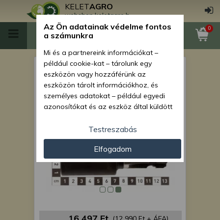
KELET
AGRO
webshop.keletagro.hu
Az Ön adatainak védelme fontos
0
a számunkra
Mi és a partnereink információkat –
például cookie-kat – tárolunk egy
TLT tengely átalakító
eszközön vagy hozzáférünk az
(Yanmar talajmaróhoz)
eszközön tárolt információkhoz, és
személyes adatokat – például egyedi
azonosítókat és az eszköz által küldött
alapvető információkat – kezelünk
személyre szabott hirdetések és
Testreszabás
tartalom nyújtásához, hirdetés- és
Elfogadom
tartalomméréshez, nézettségi adatok
gyűjtéséhez, valamint termékek
kifejlesztéséhez és a termékek
javításához. Az Ön engedélyével mi és a
partnereink eszközleolvasásos
módszerrel szerzett pontos geolokációs
adatokat és azonosítási információkat
16 497 Ft
(12 990 Ft + ÁFA)