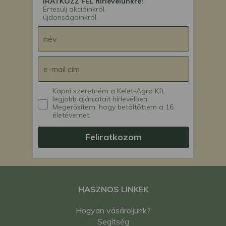
IRATKOZZ FEL hírlevelünkre!
Értesülj akcióinkról,
újdonságainkról.
Kapni szeretném a Kelet-Agro Kft.
legjobb ajánlatait hírlevélben.
Megerősítem, hogy betöltöttem a 16.
életévemet.
Feliratkozom
HASZNOS LINKEK
Hogyan vásároljunk?
Segítség