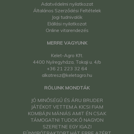
Adatvédelmi nyilatkozat
Általános Szerződési Feltételek
Jogi tudnivalók
Elállási nyilatkozat
Online vitarendezés
MERRE VAGYUNK
Kelet-Agro Kft.
4400 Nyíregyháza, Tokaji u. 4/b
+36 21 223 32 64
alkatresz@keletagro.hu
RÓLUNK MONDTÁK
JÓ MINŐSÉGŰ ÉS ÁRU BRUDER
JÁTÉKOT VETTEM.A KICSI FIAM
KOMBÁJN MÁNIÁS AMIT ÉN CSAK
TÁMOGATNI TUDOK.Ő NAGYON
SZERETNE EGY IGAZI
FŰNYIRÓTRAKTORT.HÁT ERRE AZÉRT