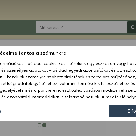
6212 
védelme fontos a számunkra
váltó)
nformációkat – például cookie-kat – tárolunk egy eszközön vagy ho
, és személyes adatokat – például egyedi azonosítókat és az eszköz
Ár:
1 8
t – kezelünk személyre szabott hirdetések és tartalom nyújtásához,
ettségi adatok gyűjtéséhez, valamint termékek kifejlesztéséhez és
Elérhetőség
gedélyével mi és a partnereink eszközleolvasásos módszerrel szer
és azonosítási információkat is felhasználhatunk. A megfelelő helyr
Szállítás:
hogy mi és a partnereink a fent leírtak szerint adatkezelést végezz
Szállítási m
járulás megadása vagy elutasítása előtt részletesebb információkh
s
Elf
llításait. Felhívjuk figyelmét, hogy személyes adatainak bizonyos 
Cikkszám:
az Ön hozzájárulása, de jogában áll tiltakozni az ilyen jellegű adatke
 a weboldalra érvényesek. Erre a webhelyre visszatérve vagy az ada