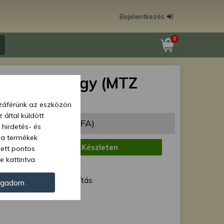
Bejelentkezés
0
(212) csapágy (MTZ
zzáférünk az eszközön
 által küldött
92 Ft
(1 490 Ft + ÁFA)
 hirdetés- és
 a termékek
:
Készleten
zett pontos
e kattintva
1 munkanap
ünk. Másik
ód:
Normál szállítás
oz juthat, és
ogadom
kezeléséhez nem
212
zelés ellen. A
tvédelmi szabályzatunk