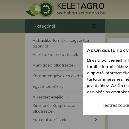
KELET
AGRO
webshop.keletagro.hu
Kategóriák
Hidraulika tömlők - Legyártva
azonnal
Az Ön adatainak 
MTZ traktor alkatrészek
Mi és a partnereink i
Munkagép alkatrészek
tárolt információkhoz
alapvető információka
Kardántengelyek és alkatrészei
tartalomméréshez, néz
javításához. Az Ön en
Egyéb termékek
geolokációs adatokat 
A készlet erejéig !!!!
hozzájárulhat ahhoz, 
lehetőségként a hozzá
Testreszabá
Xinchai és Koop motor
megváltoztathatja beá
alkatrészek
feltétlenül szükséges 
Force alkatrészek
beállításai csak erre