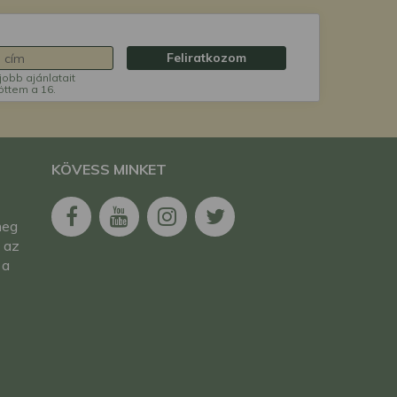
Feliratkozom
jobb ajánlatait
öttem a 16.
KÖVESS MINKET
meg
 az
 a
k
k