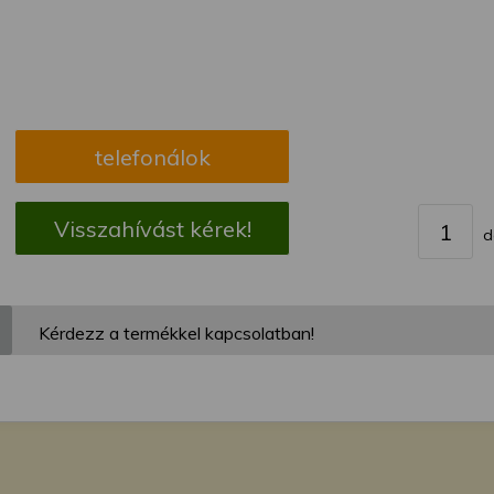
megváltoztathatja a beállításait.
telefonálok
Visszahívást kérek!
d
Kérdezz a termékkel kapcsolatban!