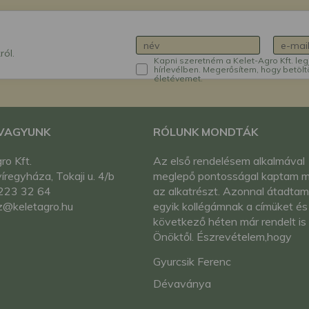
ról.
Kapni szeretném a Kelet-Agro Kft. leg
hírlevélben. Megerősítem, hogy betölt
életévemet.
 VAGYUNK
RÓLUNK MONDTÁK
ro Kft.
Az első rendelésem alkalmával
regyháza, Tokaji u. 4/b
meglepő pontosságal kaptam 
223 32 64
az alkatrészt. Azonnal átadtam
z@keletagro.hu
egyik kollégámnak a címüket és
következő héten már rendelt is
Önöktől. Észrevételem,hogy
eggyes alkatrészekről nincsene
Gyurcsik Ferenc
képek. Mert sokan csak a képe
alapján tudják beazonosítani az
Dévaványa
akatrészeket mivel több típus is