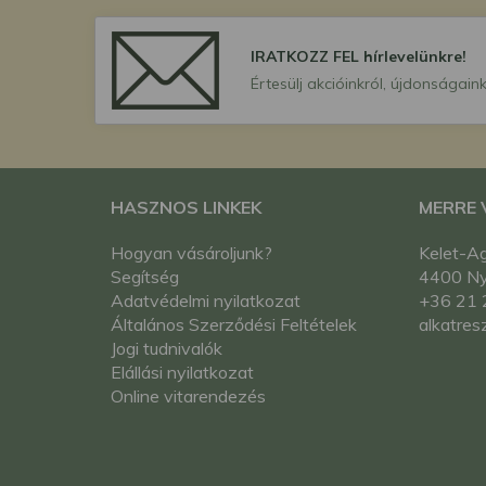
IRATKOZZ FEL hírlevelünkre!
Értesülj akcióinkról, újdonságaink
HASZNOS LINKEK
MERRE
Hogyan vásároljunk?
Kelet-Ag
Segítség
4400 Nyí
Adatvédelmi nyilatkozat
+36 21 
Általános Szerződési Feltételek
alkatres
Jogi tudnivalók
Elállási nyilatkozat
Online vitarendezés