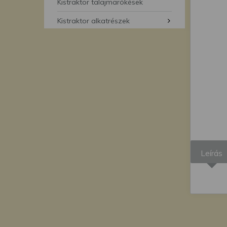
segítségével bármikor 
Kistraktor talajmarókések
Kistraktor alkatrészek
Leírás