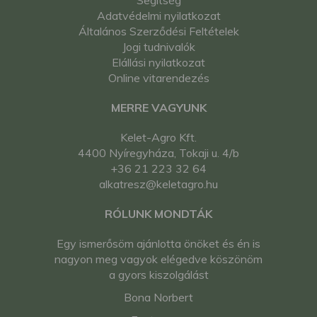
Segítség
Adatvédelmi nyilatkozat
Általános Szerződési Feltételek
Jogi tudnivalók
Elállási nyilatkozat
Online vitarendezés
MERRE VAGYUNK
Kelet-Agro Kft.
4400 Nyíregyháza, Tokaji u. 4/b
+36 21 223 32 64
alkatresz@keletagro.hu
RÓLUNK MONDTÁK
Egy ismerősöm ajánlotta önöket és én is
nagyon meg vagyok elégedve köszönöm
a gyors kiszolgálást
Bona Norbert