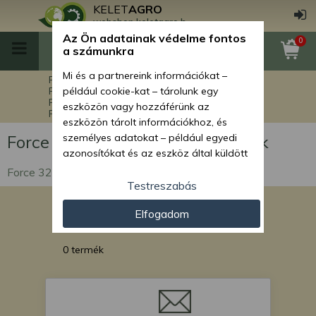
KELET
AGRO
webshop.keletagro.hu
Az Ön adatainak védelme fontos
0
a számunkra
Mi és a partnereink információkat –
Főoldal
Force alkatrészek
Force markolók alkatrészei
például cookie-kat – tárolunk egy
Force 326 markoló alkatrészek
eszközön vagy hozzáférünk az
Force 326 elektromos alkatrészek
eszközön tárolt információkhoz, és
Force 326 elektromos alkatrészek
személyes adatokat – például egyedi
azonosítókat és az eszköz által küldött
alapvető információkat – kezelünk
Force 326 elektromos alkatrészek
személyre szabott hirdetések és
Testreszabás
tartalom nyújtásához, hirdetés- és
Elfogadom
tartalomméréshez, nézettségi adatok
gyűjtéséhez, valamint termékek
kifejlesztéséhez és a termékek
0 termék
javításához. Az Ön engedélyével mi és a
partnereink eszközleolvasásos
módszerrel szerzett pontos geolokációs
adatokat és azonosítási információkat