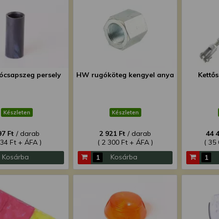
csapszeg persely
HW rugóköteg kengyel anya
Kettő
Készleten
Készleten
97 Ft
/ darab
2 921 Ft
/ darab
44 
234 Ft + ÁFA )
( 2 300 Ft + ÁFA )
( 35
Kosárba
Kosárba