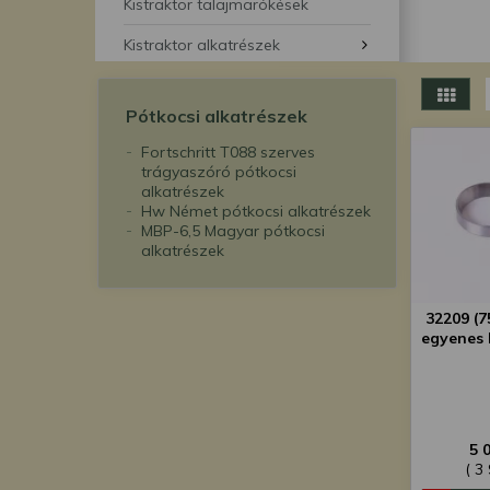
segítségével bármikor 
Kistraktor talajmarókések
Kistraktor alkatrészek
Pótkocsi alkatrészek
Fortschritt T088 szerves
trágyaszóró pótkocsi
alkatrészek
Hw Német pótkocsi alkatrészek
MBP-6,5 Magyar pótkocsi
alkatrészek
32209 (
egyenes 
5 
( 3