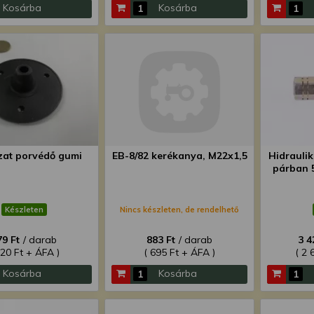
Kosárba
Kosárba
zat porvédő gumi
EB-8/82 kerékanya, M22x1,5
Hidrauli
párban 
Készleten
Nincs készleten, de rendelhető
79 Ft
/ darab
883 Ft
/ darab
3 4
220 Ft + ÁFA )
( 695 Ft + ÁFA )
( 2 
Kosárba
Kosárba