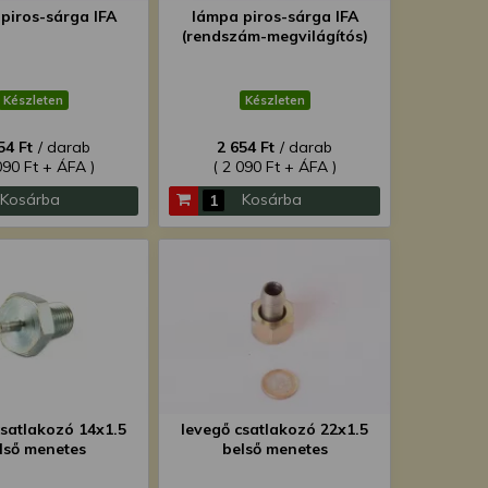
piros-sárga IFA
lámpa piros-sárga IFA
(rendszám-megvilágítós)
Készleten
Készleten
54 Ft
/ darab
2 654 Ft
/ darab
090 Ft + ÁFA )
( 2 090 Ft + ÁFA )
Kosárba
Kosárba
csatlakozó 14x1.5
levegő csatlakozó 22x1.5
lső menetes
belső menetes