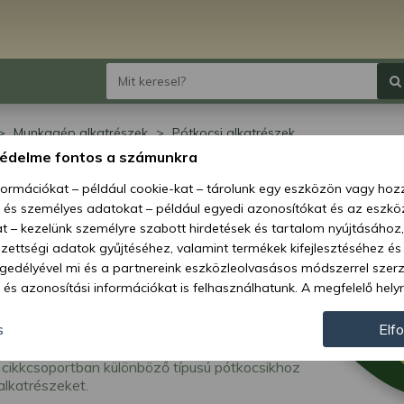
Munkagép alkatrészek
Pótkocsi alkatrészek
védelme fontos a számunkra
kocsi alkatrészek
nformációkat – például cookie-kat – tárolunk egy eszközön vagy ho
, és személyes adatokat – például egyedi azonosítókat és az eszköz
t – kezelünk személyre szabott hirdetések és tartalom nyújtásához,
ettségi adatok gyűjtéséhez, valamint termékek kifejlesztéséhez és
gedélyével mi és a partnereink eszközleolvasásos módszerrel szer
és azonosítási információkat is felhasználhatunk. A megfelelő helyr
hogy mi és a partnereink a fent leírtak szerint adatkezelést végezz
járulás megadása vagy elutasítása előtt részletesebb információkh
s
Elf
llításait. Felhívjuk figyelmét, hogy személyes adatainak bizonyos 
cikkcsoportban különböző típusú pótkocsikhoz
az Ön hozzájárulása, de jogában áll tiltakozni az ilyen jellegű adatke
 alkatrészeket.
 a weboldalra érvényesek. Erre a webhelyre visszatérve vagy az ada