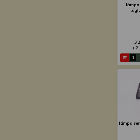
lámpa 
tégl
3 
( 2
lámpa re