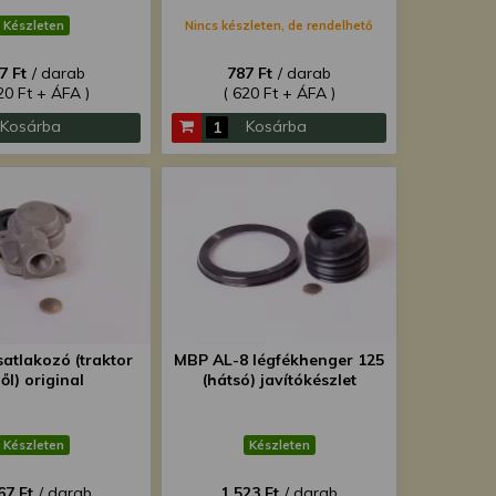
Készleten
Nincs készleten, de rendelhető
7 Ft
/ darab
787 Ft
/ darab
20 Ft + ÁFA )
( 620 Ft + ÁFA )
Kosárba
Kosárba
satlakozó (traktor
MBP AL-8 légfékhenger 125
lől) original
(hátsó) javítókészlet
Készleten
Készleten
67 Ft
/ darab
1 523 Ft
/ darab