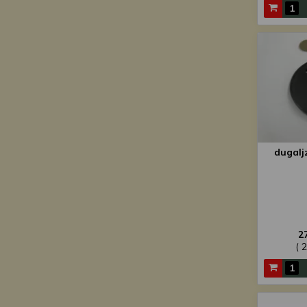
dugalj
2
( 