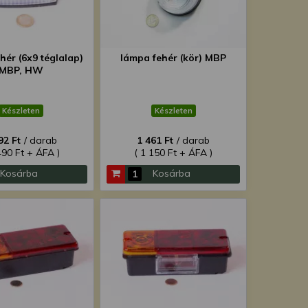
hér (6x9 téglalap)
lámpa fehér (kör) MBP
MBP, HW
Készleten
Készleten
92 Ft
/ darab
1 461 Ft
/ darab
490 Ft + ÁFA )
( 1 150 Ft + ÁFA )
Kosárba
Kosárba