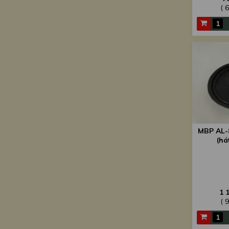
( 
MBP AL-8
(há
1 
( 