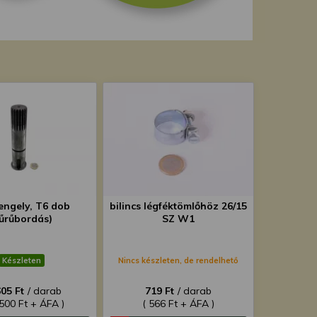
engely, T6 dob
bilincs légféktömlőhöz 26/15
sűrűbordás)
SZ W1
Készleten
Nincs készleten, de rendelhető
605 Ft
/ darab
719 Ft
/ darab
 500 Ft + ÁFA )
( 566 Ft + ÁFA )