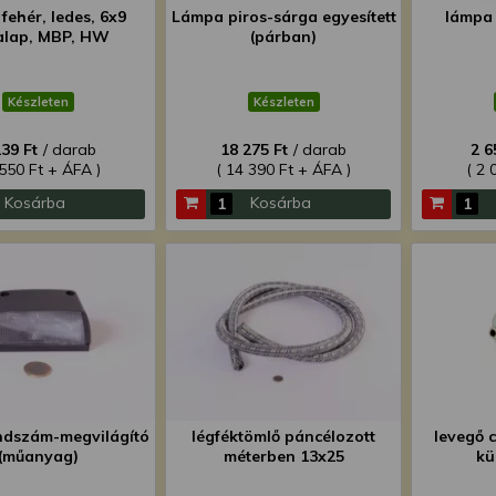
fehér, ledes, 6x9
Lámpa piros-sárga egyesített
lámpa 
alap, MBP, HW
(párban)
Készleten
Készleten
239 Ft
/ darab
18 275 Ft
/ darab
2 6
 550 Ft + ÁFA )
( 14 390 Ft + ÁFA )
( 2 
Kosárba
Kosárba
ndszám-megvilágító
légféktömlő páncélozott
levegő 
(műanyag)
méterben 13x25
kü