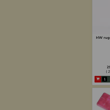
HW rugó
2
( 