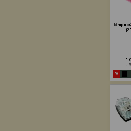
lámpabú
(2
1 
( 