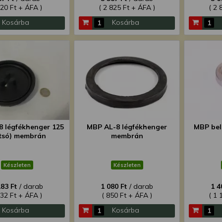
620 Ft + ÁFA )
( 2 825 Ft + ÁFA )
( 2 
Kosárba
Kosárba
 légfékhenger 125
MBP AL-8 légfékhenger
MBP bel
tsó) membrán
membrán
Készleten
Készleten
183 Ft
/ darab
1 080 Ft
/ darab
1 4
932 Ft + ÁFA )
( 850 Ft + ÁFA )
( 1 
Kosárba
Kosárba