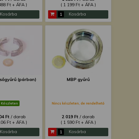
888 Ft + ÁFA )
( 1 199 Ft + ÁFA )
Kosárba
Kosárba
sőgyűrű (párban)
MBP gyűrű
Készleten
Nincs készleten, de rendelhető
04 Ft
/ darab
2 019 Ft
/ darab
106 Ft + ÁFA )
( 1 590 Ft + ÁFA )
Kosárba
Kosárba