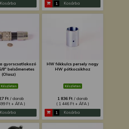
Kosárba
Kosárba
ka gyorscsatlakozó
HW fékkulcs persely nagy
5/8" belsőmenetes
HW pótkocsikhoz
(Olasz)
Készleten
Készleten
27 Ft
/ darab
1 836 Ft
/ darab
699 Ft + ÁFA )
( 1 446 Ft + ÁFA )
Kosárba
Kosárba