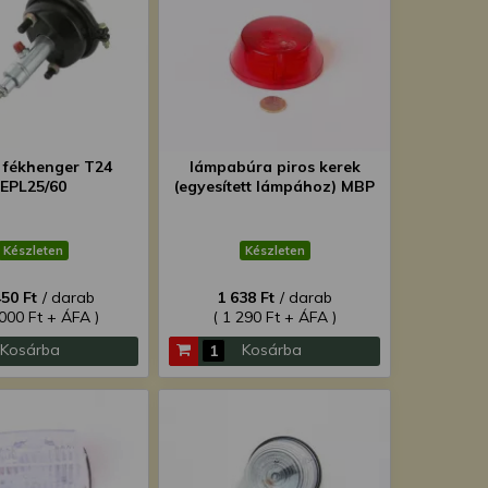
s fékhenger T24
lámpabúra piros kerek
EPL25/60
(egyesített lámpához) MBP
Készleten
Készleten
450 Ft
/ darab
1 638 Ft
/ darab
 000 Ft + ÁFA )
( 1 290 Ft + ÁFA )
Kosárba
Kosárba