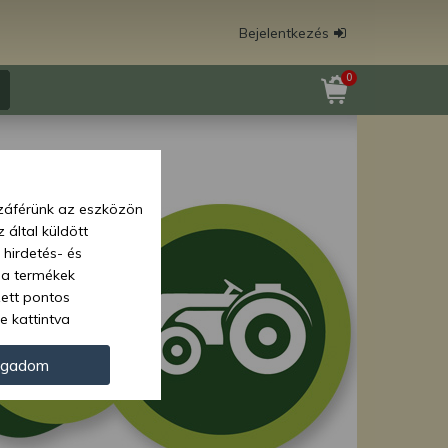
Bejelentkezés
0
zzáférünk az eszközön
 által küldött
 hirdetés- és
 a termékek
zett pontos
e kattintva
ünk. Másik
oz juthat, és
ogadom
kezeléséhez nem
zelés ellen. A
tvédelmi szabályzatunk