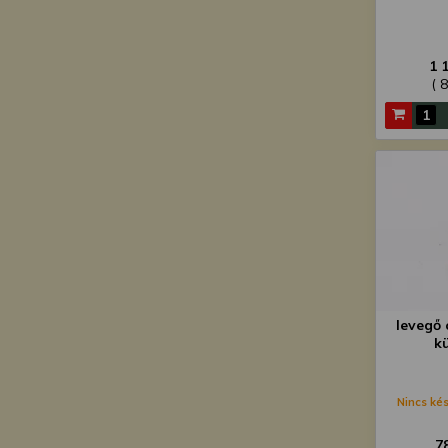
1 
( 
levegő 
k
Nincs kés
7