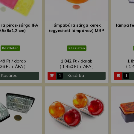
ra piros-sárga IFA
lámpabúra sárga kerek
lámpa fe
0,5x8x1,2 cm)
(egyesitett lámpához) MBP
Készleten
Készleten
049 Ft
/ darab
1 842 Ft
/ darab
1 8
826 Ft + ÁFA )
( 1 450 Ft + ÁFA )
( 1 
Kosárba
Kosárba