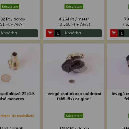
Készleten
Készleten
132 Ft
/ darab
4 254 Ft
/ méter
78
891 Ft + ÁFA )
( 3 350 Ft + ÁFA )
( 6
Kosárba
Kosárba
csatlakozó 22x1.5
levegő csatlakozó (pótkocsi
levegő c
ülső menetes
felől, fix) original
fe
zleten, de rendelhető
Készleten
87 Ft
/ darab
3 587 Ft
/ darab
3 6