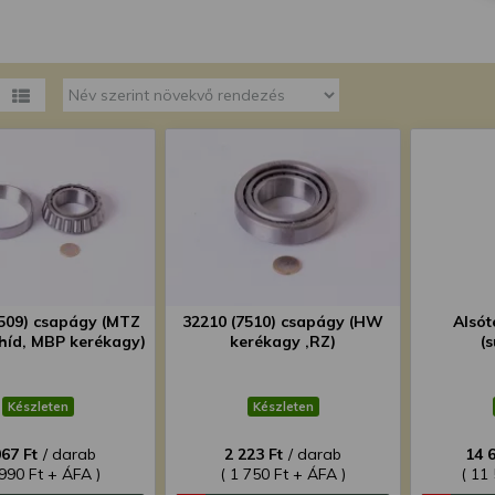
megváltoztathatja a beállításait.
7509) csapágy (MTZ
32210 (7510) csapágy (HW
Alsót
híd, MBP kerékagy)
kerékagy ,RZ)
(
Készleten
Készleten
067 Ft
/ darab
2 223 Ft
/ darab
14 
 990 Ft + ÁFA )
( 1 750 Ft + ÁFA )
( 11