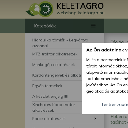
KELET
AGRO
webshop.keletagro.hu
Kategóriák
Hidraulika tömlők - Legyártva
Főoldal
azonnal
Az Ön adatainak 
Pót
MTZ traktor alkatrészek
Mi és a partnereink i
Munkagép alkatrészek
tárolt információkhoz
alapvető információka
Kardántengelyek és alkatrészei
tartalomméréshez, néz
javításához. Az Ön en
Egyéb termékek
geolokációs adatokat 
A készlet erejéig !!!!
hozzájárulhat ahhoz, 
lehetőségként a hozzá
Testreszabá
Xinchai és Koop motor
megváltoztathatja beá
alkatrészek
Ebben a 
feltétlenül szükséges 
Force alkatrészek
találhat
beállításai csak erre