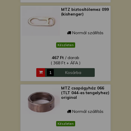
MTZ biztosítólemez 099
(kishenger)
Normál szállítás
Készleten
467 Ft
/ darab
( 368 Ft + ÁFA )
Kosárba
MTZ csapágyház 066
(TLT 044-es tengelyhez)
original
Normál szállítás
Készleten