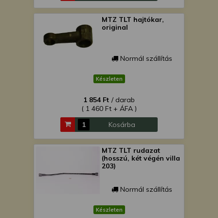
MTZ TLT hajtókar,
original
Normál szállítás
Készleten
1 854 Ft
/ darab
( 1 460 Ft + ÁFA )
Kosárba
MTZ TLT rudazat
(hosszú, két végén villa
203)
Normál szállítás
Készleten