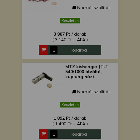
Normál szállítás
Készleten
3 987 Ft
/ darab
( 3 140 Ft + ÁFA )
Kosárba
MTZ kishenger (TLT
540/1000 átváltó,
kuplung ház)
Normál szállítás
Készleten
1 892 Ft
/ darab
( 1 490 Ft + ÁFA )
Kosárba