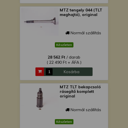
MTZ tengely 044 (TLT
meghajtó), original
Normál szállítás
Készleten
28 562 Ft
/ darab
( 22 490 Ft + ÁFA )
Kosárba
MTZ TLT bekapcsoló
rásegítő komplett
original
Normál szállítás
Készleten