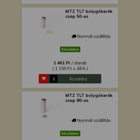
MTZ TLT bolygókerék
csap 50-es
Normál szállítás
Készleten
1 461 Ft
/ darab
( 1 150 Ft + ÁFA )
Kosárba
MTZ TLT bolygókerék
csap 80-as
Normál szállítás
Készleten