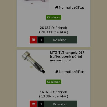
Normál szállítás
Készleten
26 657 Ft
/ darab
( 20 990 Ft + ÁFA )
Kosárba
MTZ TLT tengely 017
(stiftes csonk párja)
non-original
Normál szállítás
Készleten
16 975 Ft
/ darab
( 13 367 Ft + ÁFA )
Kosárba