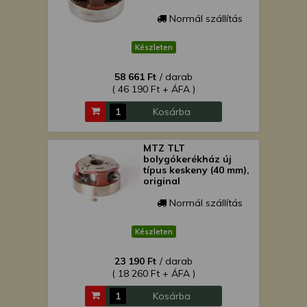
Normál szállítás
Készleten
58 661 Ft
/ darab
( 46 190 Ft + ÁFA )
Kosárba
MTZ TLT
bolygókerékház új
típus keskeny (40 mm),
original
Normál szállítás
Készleten
23 190 Ft
/ darab
( 18 260 Ft + ÁFA )
Kosárba