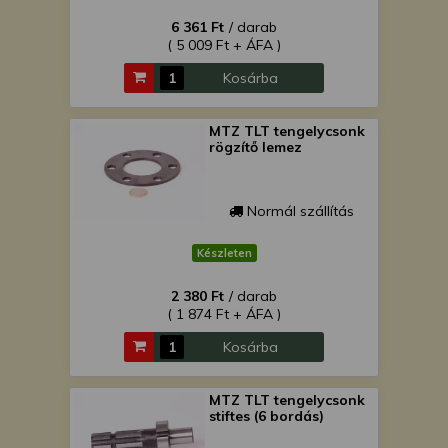
6 361 Ft
/ darab
( 5 009 Ft + ÁFA )
Kosárba
MTZ TLT tengelycsonk
rögzítő lemez
Normál szállítás
Készleten
2 380 Ft
/ darab
( 1 874 Ft + ÁFA )
Kosárba
MTZ TLT tengelycsonk
stiftes (6 bordás)