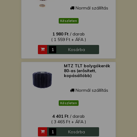
Normál szállítás
Készleten
1 980 Ft
/ darab
( 1 559 Ft + ÁFA )
Kosárba
MTZ TLT bolygókerék
80-as (erősített,
kopásállóbb)
Normál szállítás
Készleten
4 401 Ft
/ darab
( 3 465 Ft + ÁFA )
Kosárba