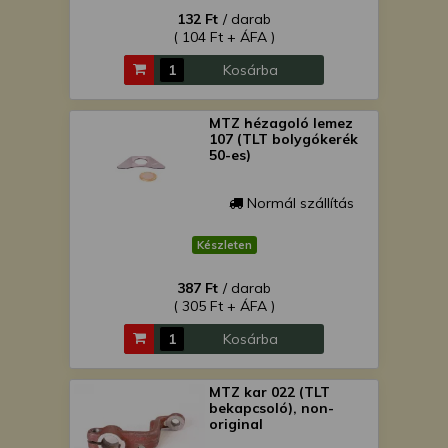
132 Ft
/ darab
( 104 Ft + ÁFA )
Kosárba
MTZ hézagoló lemez
107 (TLT bolygókerék
50-es)
Normál szállítás
Készleten
387 Ft
/ darab
( 305 Ft + ÁFA )
Kosárba
MTZ kar 022 (TLT
bekapcsoló), non-
original