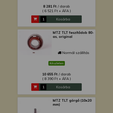
8 281 Ft
/ darab
( 6 521 Ft + ÁFA )
Kosárba
MTZ TLT feszítődob 80-
as, original
Normál szállítás
Készleten
10 655 Ft
/ darab
( 8 390 Ft + ÁFA )
Kosárba
MTZ TLT görgő (10x20
mm)