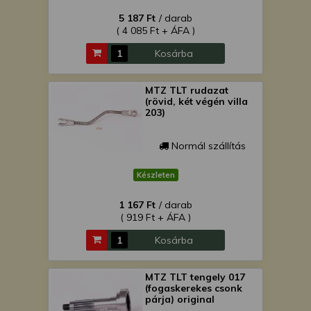
5 187 Ft
/ darab
( 4 085 Ft + ÁFA )
Kosárba
MTZ TLT rudazat
(rövid, két végén villa
203)
Normál szállítás
Készleten
1 167 Ft
/ darab
( 919 Ft + ÁFA )
Kosárba
MTZ TLT tengely 017
(fogaskerekes csonk
párja) original