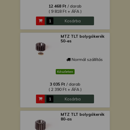
12 468 Ft
/ darab
( 9 818 Ft + ÁFA )
Kosárba
MTZ TLT bolygókerék
50-es
Normál szállítás
Készleten
3 035 Ft
/ darab
( 2 390 Ft + ÁFA )
Kosárba
MTZ TLT bolygókerék
80-as