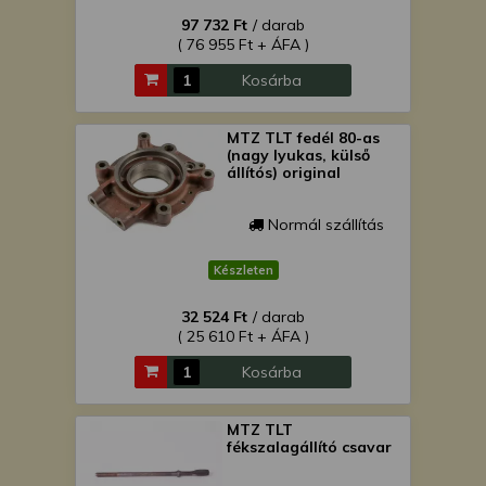
97 732 Ft
/ darab
( 76 955 Ft + ÁFA )
Kosárba
MTZ TLT fedél 80-as
(nagy lyukas, külső
állítós) original
Normál szállítás
Készleten
32 524 Ft
/ darab
( 25 610 Ft + ÁFA )
Kosárba
MTZ TLT
fékszalagállító csavar