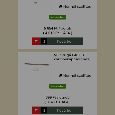
Normál szállítás
Készleten
5 854 Ft
/ darab
( 4 610 Ft + ÁFA )
Kosárba
MTZ rugó 048 (TLT
körmöskapcsolóhoz)
Normál szállítás
Készleten
399 Ft
/ darab
( 314 Ft + ÁFA )
Kosárba