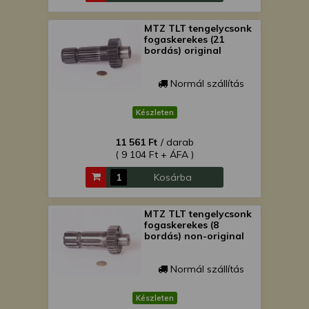
MTZ TLT tengelycsonk
fogaskerekes (21
bordás) original
Normál szállítás
Készleten
11 561 Ft
/ darab
( 9 104 Ft + ÁFA )
Kosárba
MTZ TLT tengelycsonk
fogaskerekes (8
bordás) non-original
Normál szállítás
Készleten