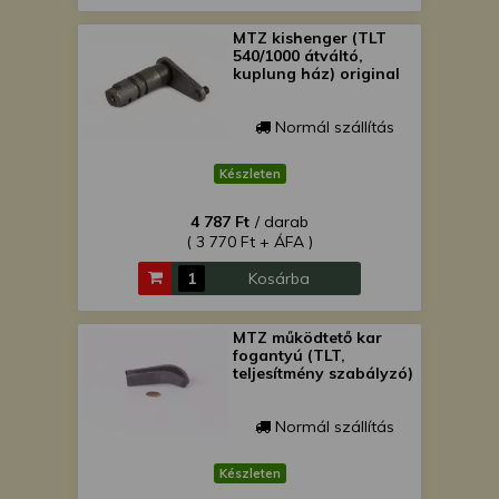
MTZ kishenger (TLT
540/1000 átváltó,
kuplung ház) original
Normál szállítás
Készleten
4 787 Ft
/ darab
( 3 770 Ft + ÁFA )
Kosárba
MTZ működtető kar
fogantyú (TLT,
teljesítmény szabályzó)
Normál szállítás
Készleten