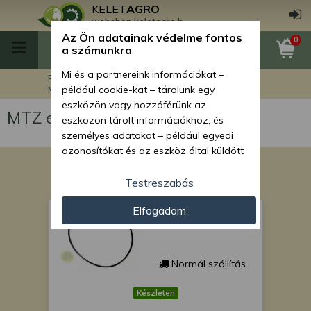
KELET
AGRO
webshop.keletagro.hu
Az Ön adatainak védelme fontos
0
a számunkra
Mi és a partnereink információkat –
Főoldal
MTZ traktor alkatrészek
MTZ erőleadás
például cookie-kat – tárolunk egy
eszközön vagy hozzáférünk az
MTZ erőleadás
eszközön tárolt információkhoz, és
személyes adatokat – például egyedi
azonosítókat és az eszköz által küldött
alapvető információkat – kezelünk
személyre szabott hirdetések és
Testreszabás
tartalom nyújtásához, hirdetés- és
gumigyűrű 118x3 (MTZ
Elfogadom
tartalomméréshez, nézettségi adatok
csapágyház 036)
gyűjtéséhez, valamint termékek
kifejlesztéséhez és a termékek
javításához. Az Ön engedélyével mi és a
Normál szállítás
partnereink eszközleolvasásos
módszerrel szerzett pontos geolokációs
Készleten
adatokat és azonosítási információkat