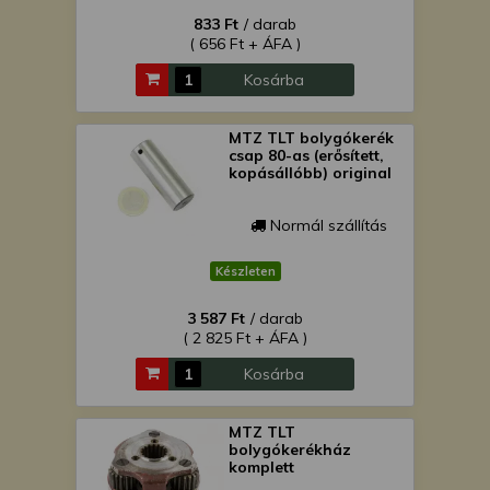
833 Ft
/ darab
( 656 Ft + ÁFA )
Kosárba
MTZ TLT bolygókerék
csap 80-as (erősített,
kopásállóbb) original
Normál szállítás
Készleten
3 587 Ft
/ darab
( 2 825 Ft + ÁFA )
Kosárba
MTZ TLT
bolygókerékház
komplett