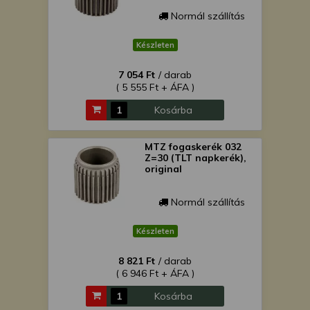
Normál szállítás
Készleten
7 054 Ft
/ darab
( 5 555 Ft + ÁFA )
Kosárba
MTZ fogaskerék 032
Z=30 (TLT napkerék),
original
Normál szállítás
Készleten
8 821 Ft
/ darab
( 6 946 Ft + ÁFA )
Kosárba