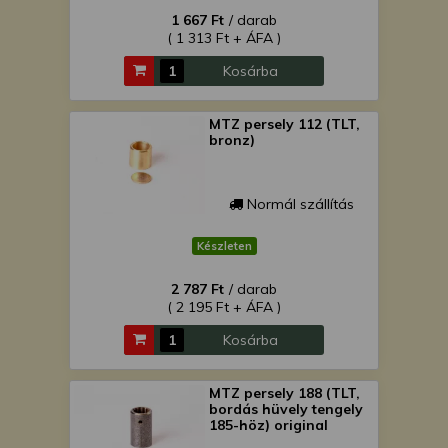
1 667 Ft
/ darab
( 1 313 Ft + ÁFA )
Kosárba
MTZ persely 112 (TLT,
bronz)
Normál szállítás
Készleten
2 787 Ft
/ darab
( 2 195 Ft + ÁFA )
Kosárba
MTZ persely 188 (TLT,
bordás hüvely tengely
185-höz) original