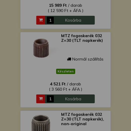
15 989 Ft
/ darab
( 12 590 Ft + ÁFA )
Kosárba
MTZ fogaskerék 032
Z=30 (TLT napkerék)
Normál szállítás
Készleten
4 521 Ft
/ darab
( 3 560 Ft + ÁFA )
Kosárba
MTZ fogaskerék 032
Z=30 (TLT napkerék),
non-original