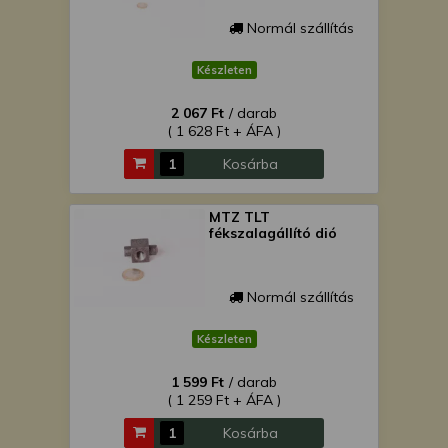
Normál szállítás
Készleten
2 067 Ft
/ darab
( 1 628 Ft + ÁFA )
Kosárba
MTZ TLT
fékszalagállító dió
Normál szállítás
Készleten
1 599 Ft
/ darab
( 1 259 Ft + ÁFA )
Kosárba