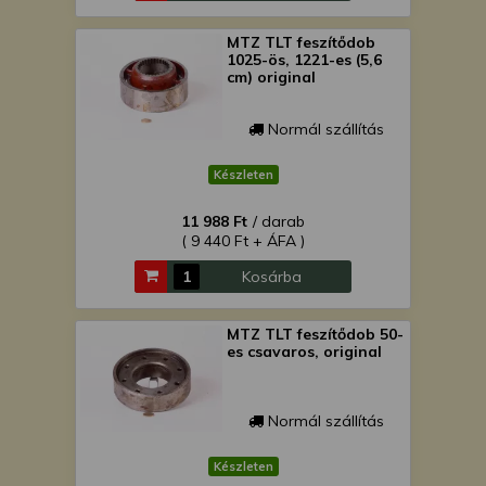
MTZ TLT feszítődob
1025-ös, 1221-es (5,6
cm) original
Normál szállítás
Készleten
11 988 Ft
/ darab
( 9 440 Ft + ÁFA )
Kosárba
MTZ TLT feszítődob 50-
es csavaros, original
Normál szállítás
Készleten