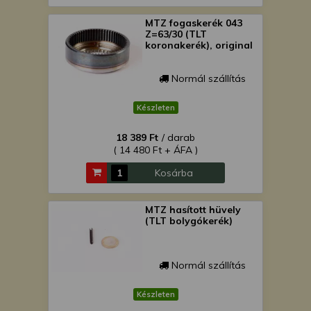
MTZ fogaskerék 043
Z=63/30 (TLT
koronakerék), original
Normál szállítás
Készleten
18 389 Ft
/ darab
( 14 480 Ft + ÁFA )
Kosárba
MTZ hasított hüvely
(TLT bolygókerék)
Normál szállítás
Készleten