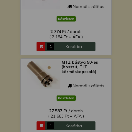
Normál szállítás
Készleten
2 774 Ft
/ darab
( 2 184 Ft + ÁFA )
Kosárba
MTZ bástya 50-es
(hosszú, TLT
körmöskapcsoló)
Normál szállítás
Készleten
27 537 Ft
/ darab
( 21 683 Ft + ÁFA )
Kosárba