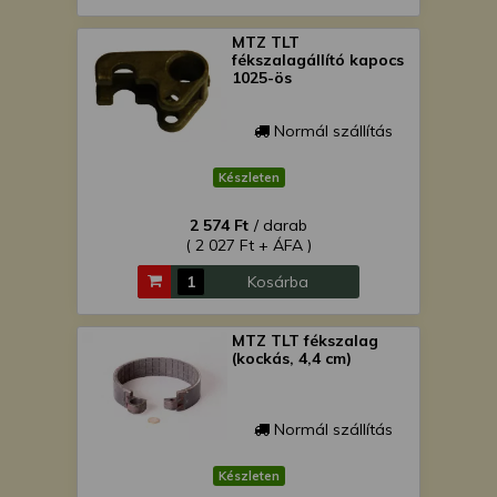
MTZ TLT
fékszalagállító kapocs
1025-ös
Normál szállítás
Készleten
2 574 Ft
/ darab
( 2 027 Ft + ÁFA )
Kosárba
MTZ TLT fékszalag
(kockás, 4,4 cm)
Normál szállítás
Készleten