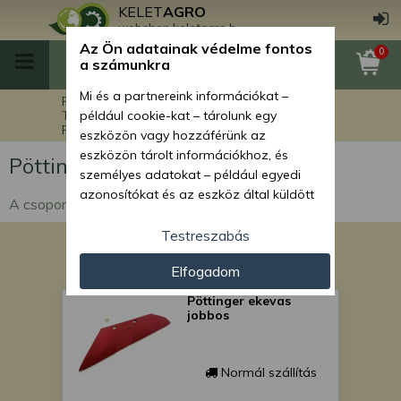
KELET
AGRO
webshop.keletagro.hu
Az Ön adatainak védelme fontos
0
a számunkra
Mi és a partnereink információkat –
Főoldal
Munkagép alkatrészek
Talajművelő gép alkatrészek
például cookie-kat – tárolunk egy
Pöttinger eke alkatrészek
eszközön vagy hozzáférünk az
eszközön tárolt információkhoz, és
Pöttinger eke alkatrészek
személyes adatokat – például egyedi
azonosítókat és az eszköz által küldött
A csoportban Pöttinger eke alkatrészei találhatók.
alapvető információkat – kezelünk
személyre szabott hirdetések és
Testreszabás
tartalom nyújtásához, hirdetés- és
Elfogadom
tartalomméréshez, nézettségi adatok
gyűjtéséhez, valamint termékek
Pöttinger ekevas
kifejlesztéséhez és a termékek
jobbos
javításához. Az Ön engedélyével mi és a
partnereink eszközleolvasásos
módszerrel szerzett pontos geolokációs
Normál szállítás
adatokat és azonosítási információkat