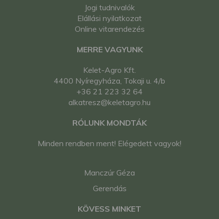
Jogi tudnivalók
Elállási nyilatkozat
Online vitarendezés
MERRE VAGYUNK
Kelet-Agro Kft.
4400 Nyíregyháza, Tokaji u. 4/b
+36 21 223 32 64
alkatresz@keletagro.hu
RÓLUNK MONDTÁK
Minden rendben ment! Elégedett vagyok!
Manczúr Géza
Gerendás
KÖVESS MINKET