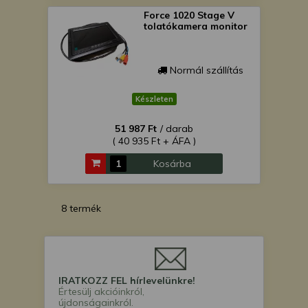
Force 1020 Stage V
tolatókamera monitor
Normál szállítás
Készleten
51 987 Ft
/ darab
( 40 935 Ft + ÁFA )
Kosárba
8 termék
IRATKOZZ FEL hírlevelünkre!
Értesülj akcióinkról,
újdonságainkról.