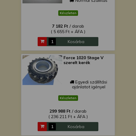
Normál szállítás
Készleten
7 182 Ft
/ darab
( 5 655 Ft + ÁFA )
Kosárba
Force 1020 Stage V
szerelt kerék
Egyedi szállítási
ajánlatot igényel
Készleten
299 988 Ft
/ darab
( 236 211 Ft + ÁFA )
Kosárba