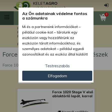
KELET
AGRO
webshop.keletagro.hu
Az Ön adatainak védelme fontos
0
a számunkra
Mi és a partnereink információkat –
Főoldal
Force alkatrészek
Force rakodók alkatrészei
például cookie-kat – tárolunk egy
Force 1020 Stage V rakodógép alkatrészek
eszközön vagy hozzáférünk az
eszközön tárolt információkhoz, és
Force 1020 Stage V egyéb alkatrészek
személyes adatokat – például egyedi
Force 1020 Stage V egyéb alkatrészek
azonosítókat és az eszköz által küldött
alapvető információkat – kezelünk
Force 1020 Stage V egyéb alkatrészek
személyre szabott hirdetések és
Testreszabás
tartalom nyújtásához, hirdetés- és
Elfogadom
tartalomméréshez, nézettségi adatok
gyűjtéséhez, valamint termékek
kifejlesztéséhez és a termékek
Force 1020 Stage V első
javításához. Az Ön engedélyével mi és a
ablaktörlő lapát, karral
partnereink eszközleolvasásos
módszerrel szerzett pontos geolokációs
adatokat és azonosítási információkat