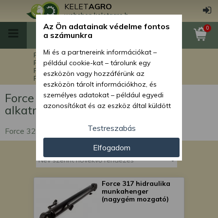
KELET
AGRO
webshop.keletagro.hu
Az Ön adatainak védelme fontos
0
a számunkra
Mi és a partnereink információkat –
Főoldal
Force alkatrészek
Force markolók alkatrészei
például cookie-kat – tárolunk egy
Force 320 markoló alkatrészek
eszközön vagy hozzáférünk az
Force 320 hidraulikarendszer alkatrészek
eszközön tárolt információkhoz, és
Force 320 hidraulikarendszer
személyes adatokat – például egyedi
azonosítókat és az eszköz által küldött
alkatrészek
alapvető információkat – kezelünk
személyre szabott hirdetések és
Testreszabás
Force 320 hidraulikarendszer alkatrészek
tartalom nyújtásához, hirdetés- és
Elfogadom
tartalomméréshez, nézettségi adatok
gyűjtéséhez, valamint termékek
kifejlesztéséhez és a termékek
javításához. Az Ön engedélyével mi és a
Force 317 hidraulika
partnereink eszközleolvasásos
munkahenger
(nagygém mozgató)
módszerrel szerzett pontos geolokációs
adatokat és azonosítási információkat