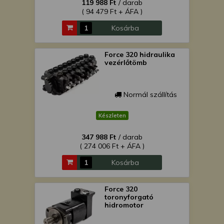
119 988 Ft
/ darab
( 94 479 Ft + ÁFA )
Kosárba
Force 320 hidraulika
vezérlőtömb
Normál szállítás
Készleten
347 988 Ft
/ darab
( 274 006 Ft + ÁFA )
Kosárba
Force 320
toronyforgató
hidromotor