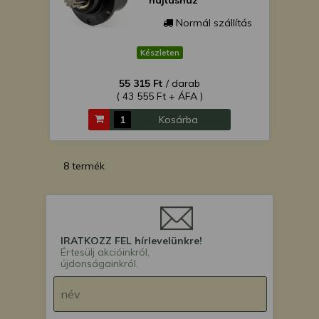
hajtásház
Normál szállítás
Készleten
55 315 Ft
/ darab
( 43 555 Ft + ÁFA )
Kosárba
8 termék
IRATKOZZ FEL hírlevelünkre!
Értesülj akcióinkról,
újdonságainkról.