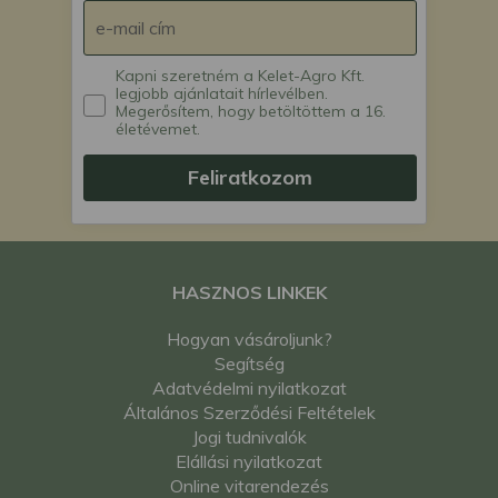
Kapni szeretném a Kelet-Agro Kft.
legjobb ajánlatait hírlevélben.
Megerősítem, hogy betöltöttem a 16.
életévemet.
Feliratkozom
HASZNOS LINKEK
Hogyan vásároljunk?
Segítség
Adatvédelmi nyilatkozat
Általános Szerződési Feltételek
Jogi tudnivalók
Elállási nyilatkozat
Online vitarendezés