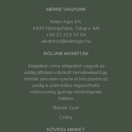
MERRE VAGYUNK
Kelet-Agro Kft.
4400 Nyíregyháza, Tokaji u. 4/b
+36 21 223 32 64
alkatresz@keletagro.hu
RÓLUNK MONDTÁK
Alapjában véve elégedett vagyok,az
eddig álltalam vásárolt termékekkel.Egy
termék ami nem nyerte el tetszésem,az
pedig a szélvédőre ragasztható
matrica,elég gyenge minőségünek
találom.
Bartók Zsolt
Csány
KÖVESS MINKET