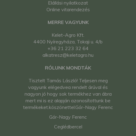
Elállási nyilatkozat
Online vitarendezés
MERRE VAGYUNK
Kelet-Agro Kft.
4400 Nyíregyháza, Tokaji u. 4/b
+36 21 223 32 64
alkatresz@keletagro.hu
RÓLUNK MONDTÁK
Tisztelt Tamás László! Teljesen meg
vagyunk elégedvea rendelt árúval és
nagyon jó hogy sok termékhez van ábra
mert mi is ez alapján azonosítottunk be
termékeket.köszönettel.Gór-Nagy Ferenc
Gór-Nagy Ferenc
Ceglédbercel