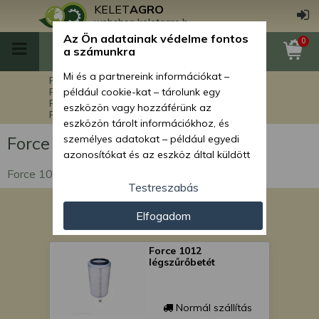
KELET
AGRO
webshop.keletagro.hu
Az Ön adatainak védelme fontos
0
a számunkra
Mi és a partnereink információkat –
Főoldal
Force alkatrészek
Force rakodók alkatrészei
például cookie-kat – tárolunk egy
Force 1012 rakodógép alkatrészek
eszközön vagy hozzáférünk az
Force 1012 motor alkatrészek
eszközön tárolt információkhoz, és
Force 1012 motor alkatrészek
személyes adatokat – például egyedi
azonosítókat és az eszköz által küldött
alapvető információkat – kezelünk
Force 1012 motor alkatrészek
személyre szabott hirdetések és
Testreszabás
tartalom nyújtásához, hirdetés- és
Elfogadom
tartalomméréshez, nézettségi adatok
gyűjtéséhez, valamint termékek
kifejlesztéséhez és a termékek
Force 1012
légszűrőbetét
javításához. Az Ön engedélyével mi és a
partnereink eszközleolvasásos
módszerrel szerzett pontos geolokációs
Normál szállítás
adatokat és azonosítási információkat