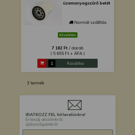
üzemanyagszűrő betét
Normál szállítás
Készleten
7 182 Ft
/ darab
( 5 655 Ft + ÁFA )
Kosárba
3 termék
IRATKOZZ FEL hírlevelünkre!
Értesülj akcióinkról,
újdonságainkról.