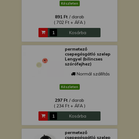
Készleten
891 Ft
/ darab
( 702 Ft + ÁFA )
Kosárba
permetező
csepegésgátló szelep
Lengyel (bilincses
szórófejhez)
Normál szállítás
Készleten
297 Ft
/ darab
( 234 Ft + ÁFA )
Kosárba
permetező
csepegésgátló szelep