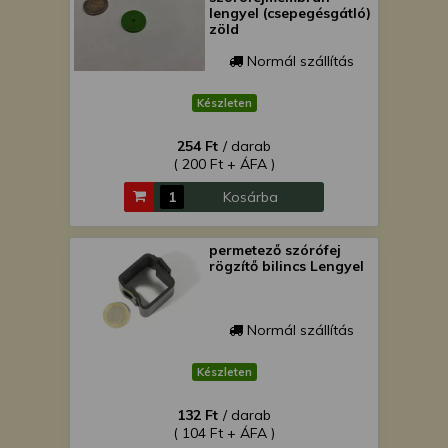
lengyel (csepegésgátló)
zöld
Normál szállítás
Készleten
254 Ft
/ darab
( 200 Ft + ÁFA )
Kosárba
permetező szórófej
rögzítő bilincs Lengyel
Normál szállítás
Készleten
132 Ft
/ darab
( 104 Ft + ÁFA )