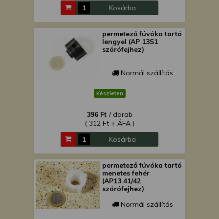
Kosárba
permetező fúvóka tartó
lengyel (AP 13S1
szórófejhez)
Normál szállítás
Készleten
396 Ft
/ darab
( 312 Ft + ÁFA )
Kosárba
permetező fúvóka tartó
menetes fehér
(AP13.41/42
szórófejhez)
Normál szállítás