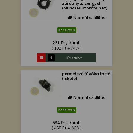
záróanya, Lengyel
(bilincses szórófejhez)
Normál szállítás
Készleten
231 Ft
/ darab
( 182 Ft + ÁFA )
Kosárba
permetező fúvóka tartó
(fekete)
Normál szállítás
Készleten
594 Ft
/ darab
( 468 Ft + ÁFA )