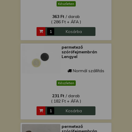
Készleten
363 Ft
/ darab
( 286 Ft + ÁFA )
Kosárba
permetező
szórófejmembrán
Lengyel
Normál szállítás
Készleten
231 Ft
/ darab
( 182 Ft + ÁFA )
Kosárba
permetező
szórófejmembrán