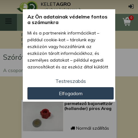
KELET
AGRO
webshop.keletagro.hu
Az Ön adatainak védelme fontos
0
a számunkra
Mi és a partnereink információkat –
Főoldal
Munkagép alkatrészek
Permetező alkatrészek
például cookie-kat – tárolunk egy
Szórófejek és alkatrészei
eszközön vagy hozzáférünk az
eszközön tárolt információkhoz, és
Szórófejek és alkatrészei
személyes adatokat – például egyedi
azonosítókat és az eszköz által küldött
A csoportban permezető szórófejek találhatók
alapvető információkat – kezelünk
személyre szabott hirdetések és
Testreszabás
tartalom nyújtásához, hirdetés- és
Elfogadom
tartalomméréshez, nézettségi adatok
gyűjtéséhez, valamint termékek
permetező bajonettzár
kifejlesztéséhez és a termékek
(hollander) piros Arag
javításához. Az Ön engedélyével mi és a
partnereink eszközleolvasásos
módszerrel szerzett pontos geolokációs
Normál szállítás
adatokat és azonosítási információkat