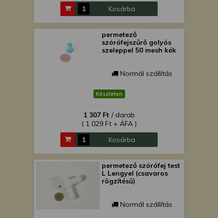
Kosárba
permetező
szórófejszűrő golyós
szeleppel 50 mesh kék
Normál szállítás
Készleten
1 307 Ft
/ darab
( 1 029 Ft + ÁFA )
Kosárba
permetező szórófej test
L Lengyel (csavaros
rögzítésű)
Normál szállítás