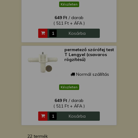
Készleten
649 Ft
/ darab
( 511 Ft + ÁFA )
Kosárba
permetező szórófej test
T Lengyel (csavaros
rögzítésű)
Normál szállítás
Készleten
649 Ft
/ darab
( 511 Ft + ÁFA )
Kosárba
22 termék