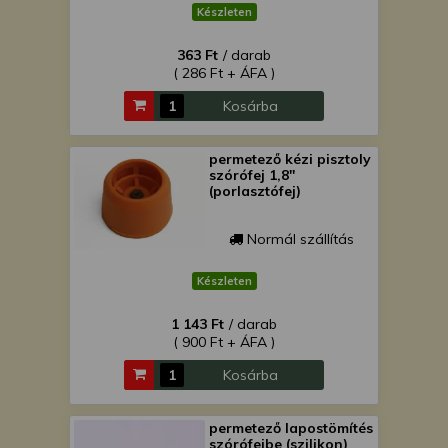
Készleten
363 Ft
/ darab
( 286 Ft + ÁFA )
Kosárba
permetező kézi pisztoly
szórófej 1,8''
(porlasztófej)
Normál szállítás
Készleten
1 143 Ft
/ darab
( 900 Ft + ÁFA )
Kosárba
permetező lapostömítés
szórófejbe (szilikon)