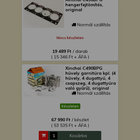
hengerfejtömítés,
original
Normál szállítás
Nincs készleten
19 489 Ft
/ darab
( 15 346 Ft + ÁFA )
Xinchai C490BPG
hüvely garnitúra kpl. (4
hüvely, 4 dugattyú, 4
csapszeg, 4 dugattyúra
való gyűrű), original
Normál szállítás
Készleten
67 990 Ft
/ készlet
( 53 535 Ft + ÁFA )
Kosárba