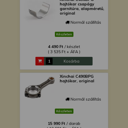
hajtókar csapágy
garnitúra, alapméretű,
original
Normál szállítás
Készleten
4 490 Ft
/ készlet
( 3 535 Ft + ÁFA )
Kosárba
Xinchai C490BPG
hajtókar, original
Normál szállítás
Készleten
15 990 Ft
/ darab