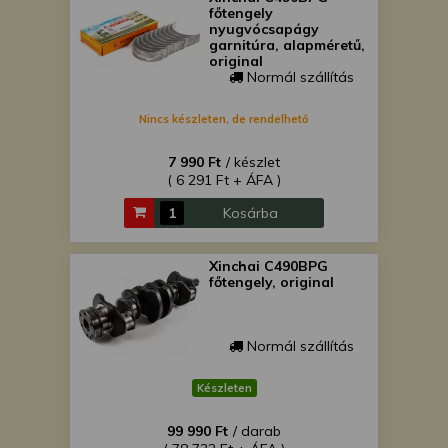
főtengely
nyugvócsapágy
garnitúra, alapméretű,
original
Normál szállítás
Nincs készleten, de rendelhető
7 990 Ft
/ készlet
( 6 291 Ft + ÁFA )
Kosárba
Xinchai C490BPG
főtengely, original
Normál szállítás
Készleten
99 990 Ft
/ darab