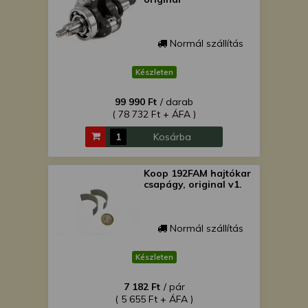
Normál szállítás
Készleten
99 990 Ft
/ darab
( 78 732 Ft + ÁFA )
Kosárba
Koop 192FAM hajtókar
csapágy, original v1.
Normál szállítás
Készleten
7 182 Ft
/ pár
( 5 655 Ft + ÁFA )