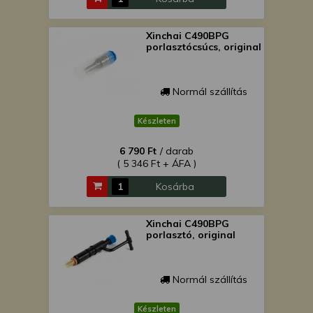
Xinchai C490BPG
porlasztócsúcs, original
Normál szállítás
Készleten
6 790 Ft
/ darab
( 5 346 Ft + ÁFA )
Kosárba
Xinchai C490BPG
porlasztó, original
Normál szállítás
Készleten