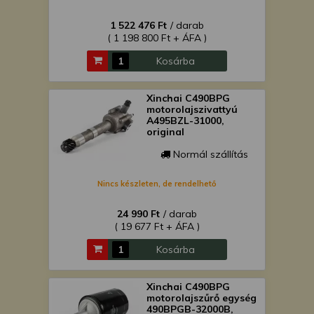
1 522 476 Ft
/ darab
( 1 198 800 Ft + ÁFA )
Kosárba
Xinchai C490BPG
motorolajszivattyú
A495BZL-31000,
original
Normál szállítás
Nincs készleten, de rendelhető
24 990 Ft
/ darab
( 19 677 Ft + ÁFA )
Kosárba
Xinchai C490BPG
motorolajszűrő egység
490BPGB-32000B,