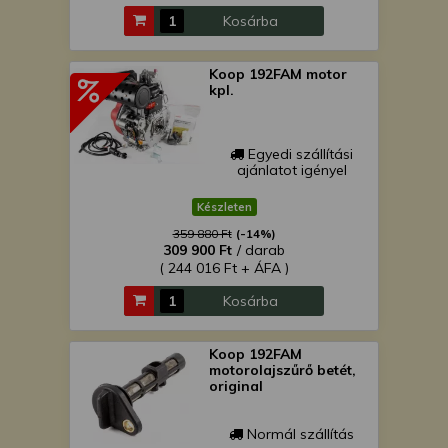
Kosárba
Koop 192FAM motor
kpl.
Egyedi szállítási
ajánlatot igényel
Készleten
359 880 Ft
(-14%)
309 900 Ft
/ darab
( 244 016 Ft + ÁFA )
Kosárba
Koop 192FAM
motorolajszűrő betét,
original
Normál szállítás