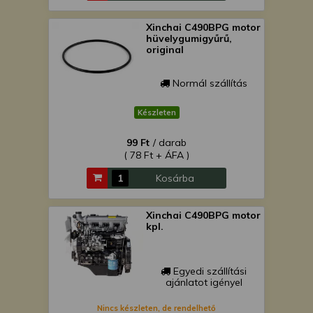
Xinchai C490BPG motor
hüvelygumigyűrű,
original
Normál szállítás
Készleten
99 Ft
/ darab
( 78 Ft + ÁFA )
Kosárba
Xinchai C490BPG motor
kpl.
Egyedi szállítási
ajánlatot igényel
Nincs készleten, de rendelhető