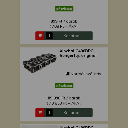
Készleten
899 Ft
/ darab
( 708 Ft + ÁFA )
Kosárba
Xinchai C490BPG
hengerfej, original
Normál szállítás
Készleten
89 990 Ft
/ darab
( 70 858 Ft + ÁFA )
Kosárba
Xinchai C490BPG