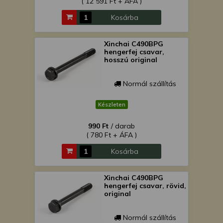
( 12 591 Ft + ÁFA )
Kosárba
Xinchai C490BPG
hengerfej csavar,
hosszú original
Normál szállítás
Készleten
990 Ft
/ darab
( 780 Ft + ÁFA )
Kosárba
Xinchai C490BPG
hengerfej csavar, rövid,
original
Normál szállítás