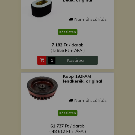
betét, original
Normál szállítás
Készleten
7 182 Ft
/ darab
( 5 655 Ft + ÁFA )
Kosárba
Koop 192FAM
lendkerék, original
Normál szállítás
Készleten
61 737 Ft
/ darab
( 48 612 Ft + ÁFA )