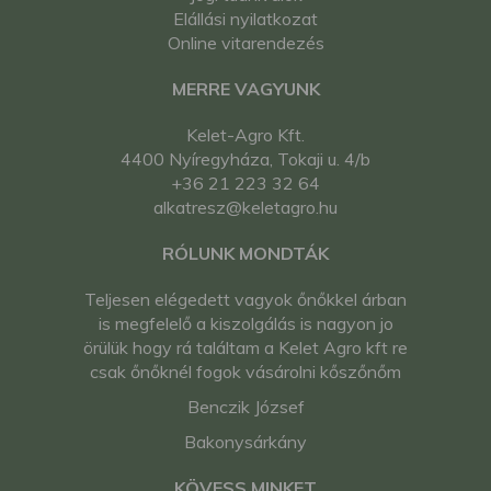
Elállási nyilatkozat
Online vitarendezés
MERRE VAGYUNK
Kelet-Agro Kft.
4400 Nyíregyháza, Tokaji u. 4/b
+36 21 223 32 64
alkatresz@keletagro.hu
RÓLUNK MONDTÁK
Teljesen elégedett vagyok őnőkkel árban
is megfelelő a kiszolgálás is nagyon jo
örülük hogy rá találtam a Kelet Agro kft re
csak őnőknél fogok vásárolni kőszőnőm
Benczik József
Bakonysárkány
KÖVESS MINKET