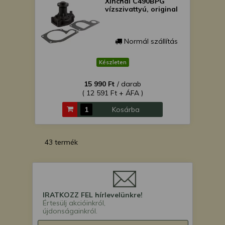
Xinchai C490BPG
vízszivattyú, original
Normál szállítás
Készleten
15 990 Ft
/ darab
( 12 591 Ft + ÁFA )
Kosárba
43 termék
IRATKOZZ FEL hírlevelünkre!
Értesülj akcióinkról,
újdonságainkról.