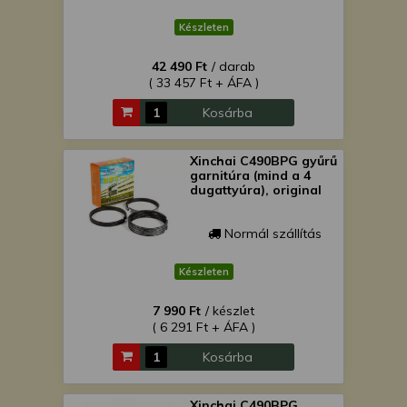
Készleten
42 490 Ft
/ darab
( 33 457 Ft + ÁFA )
Kosárba
Xinchai C490BPG gyűrű
garnitúra (mind a 4
dugattyúra), original
Normál szállítás
Készleten
7 990 Ft
/ készlet
( 6 291 Ft + ÁFA )
Kosárba
Xinchai C490BPG