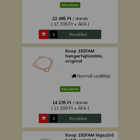
Készleten
22 485 Ft
/ darab
( 17 705 Ft + ÁFA )
Kosárba
Koop 192FAM
hengerfejtömítés,
original
Normál szállítás
Készleten
14 235 Ft
/ darab
( 11 209 Ft + ÁFA )
Kosárba
Koop 192FAM légszűrő