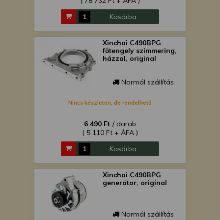
( 78 732 Ft + ÁFA )
Kosárba
Xinchai C490BPG
főtengely szimmering,
házzal, original
Normál szállítás
Nincs készleten, de rendelhető
6 490 Ft
/ darab
( 5 110 Ft + ÁFA )
Kosárba
Xinchai C490BPG
generátor, original
Normál szállítás