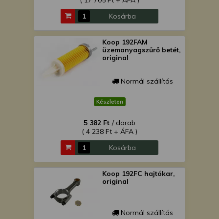
( 17 705 Ft + ÁFA )
Kosárba
Koop 192FAM
üzemanyagszűrő betét,
original
Normál szállítás
Készleten
5 382 Ft
/ darab
( 4 238 Ft + ÁFA )
Kosárba
Koop 192FC hajtókar,
original
Normál szállítás