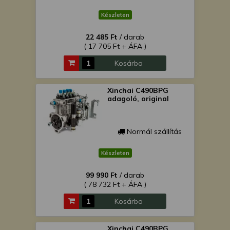
Készleten
22 485 Ft
/ darab
( 17 705 Ft + ÁFA )
Kosárba
Xinchai C490BPG
adagoló, original
Normál szállítás
Készleten
99 990 Ft
/ darab
( 78 732 Ft + ÁFA )
Kosárba
Xinchai C490BPG