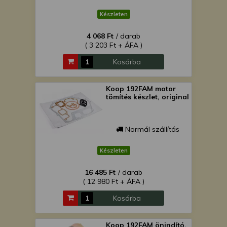
Készleten
4 068 Ft
/ darab
( 3 203 Ft + ÁFA )
Kosárba
Koop 192FAM motor
tömítés készlet, original
Normál szállítás
Készleten
16 485 Ft
/ darab
( 12 980 Ft + ÁFA )
Kosárba
Koop 192FAM önindító,