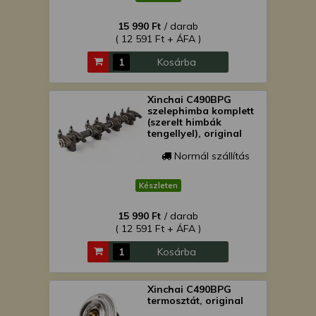
15 990 Ft
/ darab
( 12 591 Ft + ÁFA )
Kosárba
Xinchai C490BPG
szelephimba komplett
(szerelt himbák
tengellyel), original
Normál szállítás
Készleten
15 990 Ft
/ darab
( 12 591 Ft + ÁFA )
Kosárba
Xinchai C490BPG
termosztát, original