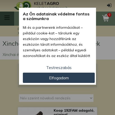
KELET
AGRO
webshop.keletagro.hu
Az Ön adatainak védelme fontos
0
a számunkra
Mi és a partnereink információkat –
Főoldal
Xinchai és Koop motor alkatrészek
például cookie-kat – tárolunk egy
eszközön vagy hozzáférünk az
Xinchai és Koop motor alkatrészek
eszközön tárolt információkhoz, és
személyes adatokat – például egyedi
Xinchai és Koop motor alkatrészek
azonosítókat és az eszköz által küldött
alapvető információkat – kezelünk
személyre szabott hirdetések és
Testreszabás
Koop motor alkatrészek
tartalom nyújtásához, hirdetés- és
Xinchai motor alkatrészek
Elfogadom
tartalomméréshez, nézettségi adatok
gyűjtéséhez, valamint termékek
kifejlesztéséhez és a termékek
javításához. Az Ön engedélyével mi és a
partnereink eszközleolvasásos
módszerrel szerzett pontos geolokációs
Koop 192FAM adagoló,
adatokat és azonosítási információkat
original