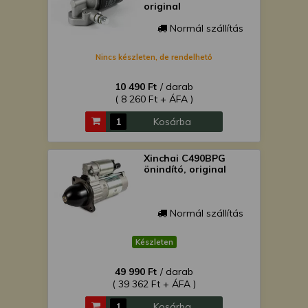
original
Normál szállítás
Nincs készleten, de rendelhető
10 490 Ft
/ darab
( 8 260 Ft + ÁFA )
Kosárba
Xinchai C490BPG
önindító, original
Normál szállítás
Készleten
49 990 Ft
/ darab
( 39 362 Ft + ÁFA )
Kosárba