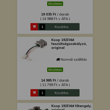
Készleten
19 035 Ft
/ darab
( 14 988 Ft + ÁFA )
Kosárba
Koop 192FAM
feszültségszabályzó,
original
Normál szállítás
Készleten
14 985 Ft
/ darab
( 11 799 Ft + ÁFA )
Kosárba
Koop 192FAM főtengely,
original