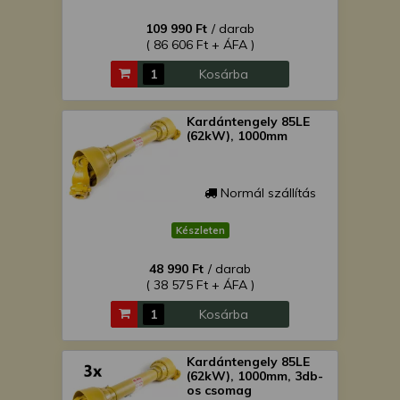
109 990 Ft
/ darab
( 86 606 Ft + ÁFA )
Kosárba
Kardántengely 85LE
(62kW), 1000mm
Normál szállítás
Készleten
48 990 Ft
/ darab
( 38 575 Ft + ÁFA )
Kosárba
Kardántengely 85LE
(62kW), 1000mm, 3db-
os csomag