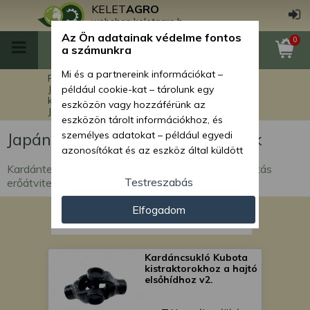
KELET
AGRO
webshop.keletagro.hu
Az Ön adatainak védelme fontos
0
a számunkra
Mi és a partnereink információkat –
Főoldal
Kistraktor alkatrészek
Japán kistraktor kardántengelyek,
például cookie-kat – tárolunk egy
kardánkihajtás és alkatrészei
eszközön vagy hozzáférünk az
Japán kistraktor kardántengelyek
eszközön tárolt információkhoz, és
Japán kistraktor kardántengelyek
személyes adatokat – például egyedi
azonosítókat és az eszköz által küldött
alapvető információkat – kezelünk
Kardántengelyek japán kistraktorokhoz az első hajtás
személyre szabott hirdetések és
Testreszabás
erőátviteléhez
tartalom nyújtásához, hirdetés- és
Elfogadom
tartalomméréshez, nézettségi adatok
gyűjtéséhez, valamint termékek
kifejlesztéséhez és a termékek
javításához. Az Ön engedélyével mi és a
Kardáncsukló Kubota
kistraktorokhoz a hajtó
partnereink eszközleolvasásos
elsőhídhoz v2.
módszerrel szerzett pontos geolokációs
adatokat és azonosítási információkat