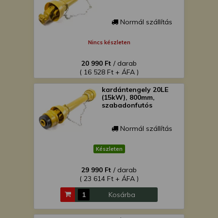
Normál szállítás
Nincs készleten
20 990 Ft
/ darab
( 16 528 Ft + ÁFA )
kardántengely 20LE
(15kW), 800mm,
szabadonfutós
Normál szállítás
Készleten
29 990 Ft
/ darab
( 23 614 Ft + ÁFA )
Kosárba