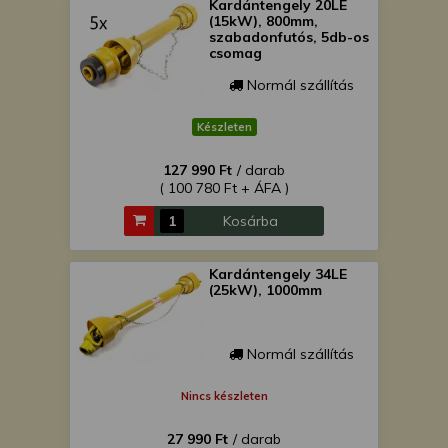
Kardántengely 20LE
(15kW), 800mm,
szabadonfutós, 5db-os
csomag
Normál szállítás
Készleten
127 990 Ft
/ darab
( 100 780 Ft + ÁFA )
Kosárba
Kardántengely 34LE
(25kW), 1000mm
Normál szállítás
Nincs készleten
27 990 Ft
/ darab