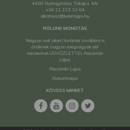
4400 Nyíregyháza, Tokaji u. 4/b
+36 21 223 32 64
alkatresz@keletagro.hu
RÓLUNK MONDTÁK
Nagyon sok sikert kivánok továbbra is
önöknek nagyon megvagyok elé
mindennel.ÜDVÖZLETTEL:Racsmán
Lajos.
Racsmán Lajos
Kiskunmajsa
KÖVESS MINKET