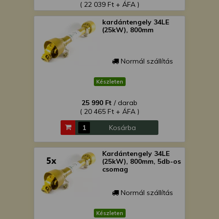
( 22 039 Ft + ÁFA )
kardántengely 34LE
(25kW), 800mm
Normál szállítás
Készleten
25 990 Ft
/ darab
( 20 465 Ft + ÁFA )
Kosárba
Kardántengely 34LE
(25kW), 800mm, 5db-os
csomag
Normál szállítás
Készleten