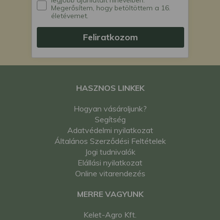
legjobb ajánlatait hírlevélben.
Megerősítem, hogy betöltöttem a 16.
életévemet.
Feliratkozom
HASZNOS LINKEK
Hogyan vásároljunk?
Segítség
Adatvédelmi nyilatkozat
Általános Szerződési Feltételek
Jogi tudnivalók
Elállási nyilatkozat
Online vitarendezés
MERRE VAGYUNK
Kelet-Agro Kft.