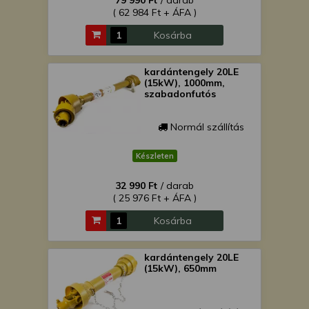
79 990 Ft
/ darab
( 62 984 Ft + ÁFA )
Kosárba
kardántengely 20LE
(15kW), 1000mm,
szabadonfutós
Normál szállítás
Készleten
32 990 Ft
/ darab
( 25 976 Ft + ÁFA )
Kosárba
kardántengely 20LE
(15kW), 650mm