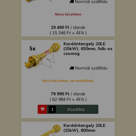
Normál szállítás
Nincs készleten
19 490 Ft
/ darab
( 15 346 Ft + ÁFA )
Kardántengely 20LE
(15kW), 650mm, 5db-os
csomag
Normál szállítás
Nincs készleten, de rendelhető
79 990 Ft
/ darab
( 62 984 Ft + ÁFA )
Kosárba
Kardántengely 20LE
(15kW), 800mm