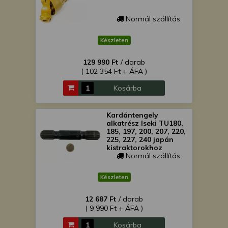
Normál szállítás
Készleten
129 990 Ft
/ darab
( 102 354 Ft + ÁFA )
Kosárba
Kardántengely
alkatrész Iseki TU180,
185, 197, 200, 207, 220,
225, 227, 240 japán
kistraktorokhoz
Normál szállítás
Készleten
12 687 Ft
/ darab
( 9 990 Ft + ÁFA )
Kosárba