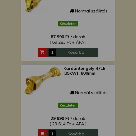
Normál szállítás
Készleten
87 990 Ft
/ darab
( 69 283 Ft + ÁFA )
Kosárba
Kardántengely 47LE
(35kW), 800mm
Normál szállítás
Készleten
29 990 Ft
/ darab
( 23 614 Ft + ÁFA )
Kosárba