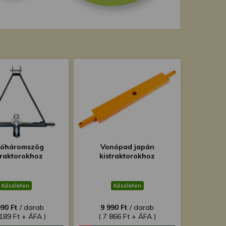
óháromszög
Vonópad japán
traktorokhoz
kistraktorokhoz
Készleten
Készleten
990 Ft
/ darab
9 990 Ft
/ darab
 189 Ft + ÁFA )
( 7 866 Ft + ÁFA )