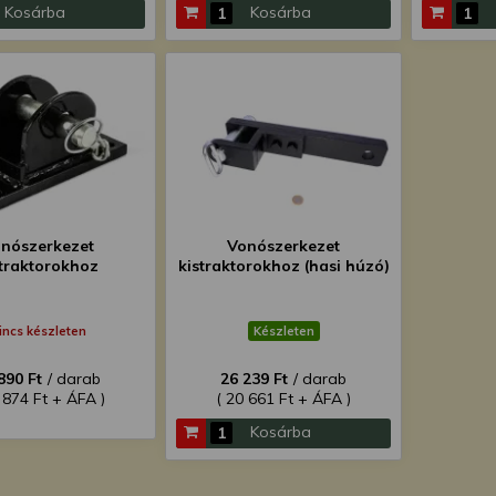
Kosárba
Kosárba
nószerkezet
Vonószerkezet
straktorokhoz
kistraktorokhoz (hasi húzó)
incs készleten
Készleten
890 Ft
/ darab
26 239 Ft
/ darab
 874 Ft + ÁFA )
( 20 661 Ft + ÁFA )
Kosárba