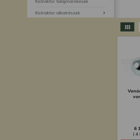
segítségével bármikor 
Kistraktor talajmarókések
Kistraktor alkatrészek
Vonóg
vo
6 
( 4