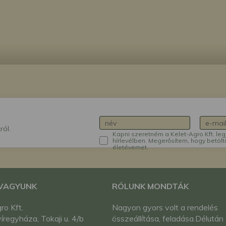
ról.
Kapni szeretném a Kelet-Agro Kft. leg
hírlevélben. Megerősítem, hogy betölt
életévemet.
 VAGYUNK
RÓLUNK MONDTÁK
ro Kft.
Nagyon gyors volt a rendelés
regyháza, Tokaji u. 4/b
összeállítása, feladása.Délután