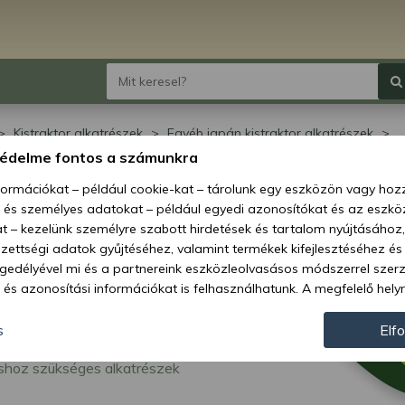
Kistraktor alkatrészek
Egyéb japán kistraktor alkatrészek
straktor vontatáshoz szükséges alkatrészei
védelme fontos a számunkra
án kistraktor
nformációkat – például cookie-kat – tárolunk egy eszközön vagy ho
, és személyes adatokat – például egyedi azonosítókat és az eszköz
tatáshoz szükséges
t – kezelünk személyre szabott hirdetések és tartalom nyújtásához,
ettségi adatok gyűjtéséhez, valamint termékek kifejlesztéséhez és
atrészei
gedélyével mi és a partnereink eszközleolvasásos módszerrel szer
és azonosítási információkat is felhasználhatunk. A megfelelő helyr
hogy mi és a partnereink a fent leírtak szerint adatkezelést végezz
járulás megadása vagy elutasítása előtt részletesebb információkh
s
Elf
llításait. Felhívjuk figyelmét, hogy személyes adatainak bizonyos 
shoz szükséges alkatrészek
az Ön hozzájárulása, de jogában áll tiltakozni az ilyen jellegű adatke
 a weboldalra érvényesek. Erre a webhelyre visszatérve vagy az ada