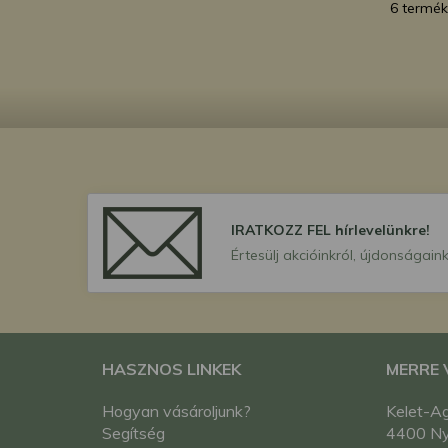
6 termék
IRATKOZZ FEL hírlevelünkre!
Értesülj akcióinkról, újdonságaink
HASZNOS LINKEK
MERRE
Hogyan vásároljunk?
Kelet-Ag
Segítség
4400 Nyí