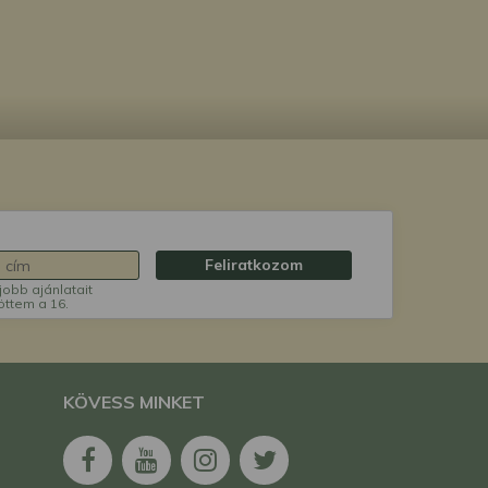
Feliratkozom
jobb ajánlatait
öttem a 16.
KÖVESS MINKET