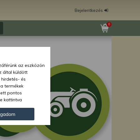
Bejelentkezés
0
zzáférünk az eszközön
 által küldött
 hirdetés- és
 a termékek
zett pontos
e kattintva
ünk. Másik
oz juthat, és
ogadom
kezeléséhez nem
zelés ellen. A
tvédelmi szabályzatunk