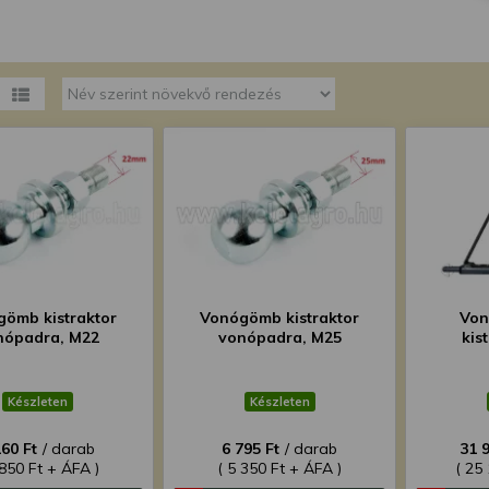
megváltoztathatja a beállításait.
ömb kistraktor
Vonógömb kistraktor
Von
nópadra, M22
vonópadra, M25
kis
Készleten
Készleten
160 Ft
/ darab
6 795 Ft
/ darab
31 
 850 Ft + ÁFA )
( 5 350 Ft + ÁFA )
( 25