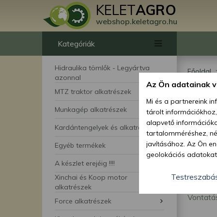
KELET
AGRO
webshop.keletagro.hu
Kategóriák
Hidraulika tömlők - Legyártva
Főoldal
azonnal
Japán ki
Az Ön adatainak 
Jap
MTZ traktor alkatrészek
Mi és a partnereink i
Munkagép alkatrészek
tárolt információkhoz
von
alapvető információka
Kardántengelyek és alkatrészei
tartalomméréshez, néz
alk
javításához. Az Ön en
Egyéb termékek
geolokációs adatokat 
A készlet erejéig !!!!
hozzájárulhat ahhoz, 
lehetőségként a hozzá
Testreszabá
Xinchai és Koop motor
megváltoztathatja beá
alkatrészek
Vontatá
feltétlenül szükséges 
Force alkatrészek
beállításai csak erre