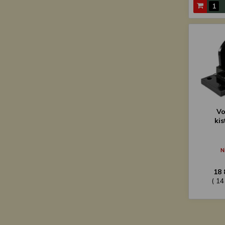
Vo
ki
N
18 
( 14