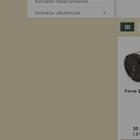
segítségével bármikor 
Kistraktor talajmarókések
Kistraktor alkatrészek
Force 2
10 
( 8