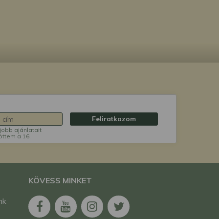
Feliratkozom
jobb ajánlatait
öttem a 16.
KÖVESS MINKET
nk