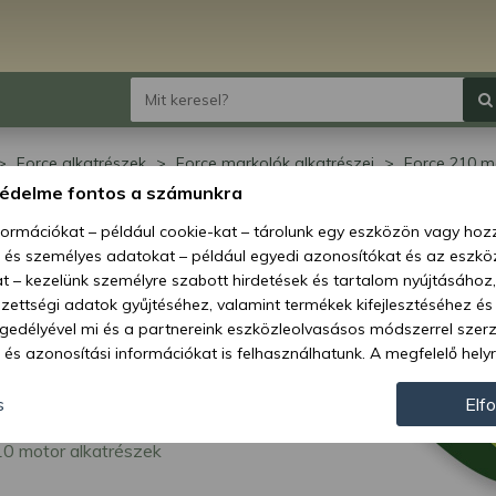
Force alkatrészek
Force markolók alkatrészei
Force 210 m
0 motor alkatrészek
védelme fontos a számunkra
ce 210 motor
nformációkat – például cookie-kat – tárolunk egy eszközön vagy ho
, és személyes adatokat – például egyedi azonosítókat és az eszköz
atrészek
t – kezelünk személyre szabott hirdetések és tartalom nyújtásához,
ettségi adatok gyűjtéséhez, valamint termékek kifejlesztéséhez és
gedélyével mi és a partnereink eszközleolvasásos módszerrel szer
és azonosítási információkat is felhasználhatunk. A megfelelő helyr
hogy mi és a partnereink a fent leírtak szerint adatkezelést végezz
járulás megadása vagy elutasítása előtt részletesebb információkh
s
Elf
llításait. Felhívjuk figyelmét, hogy személyes adatainak bizonyos 
10 motor alkatrészek
az Ön hozzájárulása, de jogában áll tiltakozni az ilyen jellegű adatke
 a weboldalra érvényesek. Erre a webhelyre visszatérve vagy az ada