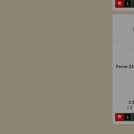
Force 2
3 
( 2