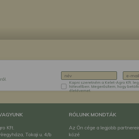
ról.
Kapni szeretném a Kelet-Agro Kft. leg
hírlevélben. Megerősítem, hogy betölt
életévemet.
 VAGYUNK
RÓLUNK MONDTÁK
ro Kft.
Az Ön cége a legjobb partnerei
regyháza, Tokaji u. 4/b
közé