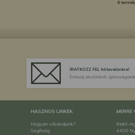
6 termék
IRATKOZZ FEL hírlevelünkre!
Értesülj akcióinkról, újdonságaink
HASZNOS LINKEK
MERRE
Hogyan vásároljunk?
Kelet-Ag
Segítség
4400 Nyí