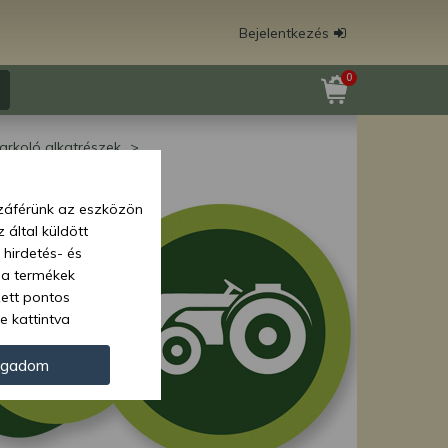
Bejelentkezés
0
arkoló alkatrészek
zzáférünk az eszközön
 által küldött
 hirdetés- és
 a termékek
zett pontos
e kattintva
ünk. Másik
oz juthat, és
ogadom
kezeléséhez nem
zelés ellen. A
tvédelmi szabályzatunk