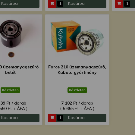
Kosárba
Kosárba
10 üzemanyagszűrő
Force 210 üzemanyagszűrő,
betét
Kubota gyártmány
Készleten
Készleten
239 Ft
/ darab
7 182 Ft
/ darab
 550 Ft + ÁFA )
( 5 655 Ft + ÁFA )
Kosárba
Kosárba