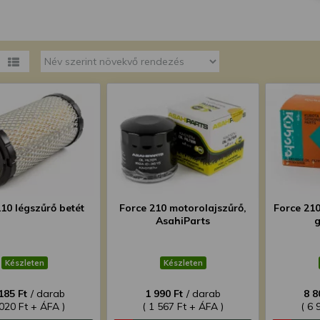
megváltoztathatja a beállításait.
10 légszűrő betét
Force 210 motorolajszűrő,
Force 210
AsahiParts
Készleten
Készleten
185 Ft
/ darab
1 990 Ft
/ darab
8 8
 020 Ft + ÁFA )
( 1 567 Ft + ÁFA )
( 6 