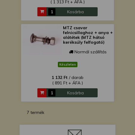
( 1 313 Ft + ÁFA )
Kosárba
MTZ csavar
felnicsillaghoz + anya +
alátétek (MTZ hátsó
keréksúly felfogató)
Normál szállítás
Készleten
1 132 Ft
/ darab
( 891 Ft + ÁFA )
Kosárba
7 termék