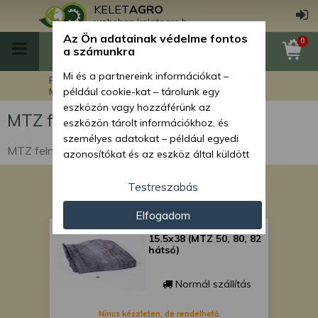
KELET
AGRO
webshop.keletagro.hu
Az Ön adatainak védelme fontos
0
a számunkra
Mi és a partnereink információkat –
Főoldal
MTZ traktor alkatrészek
MTZ felnik és gumik
például cookie-kat – tárolunk egy
eszközön vagy hozzáférünk az
MTZ felnik és gumik
eszközön tárolt információkhoz, és
személyes adatokat – például egyedi
MTZ felnik és gumik
azonosítókat és az eszköz által küldött
alapvető információkat – kezelünk
személyre szabott hirdetések és
Testreszabás
tartalom nyújtásához, hirdetés- és
Elfogadom
tartalomméréshez, nézettségi adatok
gumi belső 13.6-38,
gyűjtéséhez, valamint termékek
15.5x38 (MTZ 50, 80, 82
kifejlesztéséhez és a termékek
hátsó)
javításához. Az Ön engedélyével mi és a
partnereink eszközleolvasásos
Normál szállítás
módszerrel szerzett pontos geolokációs
adatokat és azonosítási információkat
Nincs készleten, de rendelhető