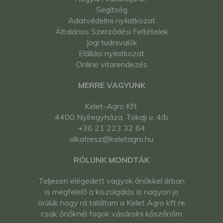
Segítség
Adatvédelmi nyilatkozat
Általános Szerződési Feltételek
Jogi tudnivalók
Elállási nyilatkozat
Online vitarendezés
MERRE VAGYUNK
Kelet-Agro Kft.
4400 Nyíregyháza, Tokaji u. 4/b
+36 21 223 32 64
alkatresz@keletagro.hu
RÓLUNK MONDTÁK
Teljesen elégedett vagyok őnőkkel árban
is megfelelő a kiszolgálás is nagyon jo
örülük hogy rá találtam a Kelet Agro kft re
csak őnőknél fogok vásárolni kőszőnőm