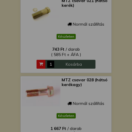
MTZ csavar 021 (hátsó
kerék)
Normál szállítás
Készleten
743 Ft
/ darab
( 585 Ft + ÁFA )
Kosárba
MTZ csavar 028 (hátsó
kerékagy)
Normál szállítás
Készleten
1 667 Ft
/ darab