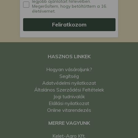
legjobb ajánlatait hírlevélben.
Megerősítem, hogy betöltöttem a 16.
életévemet.
Feliratkozom
HASZNOS LINKEK
Hogyan vásároljunk?
Segítség
Adatvédelmi nyilatkozat
Általános Szerződési Feltételek
Jogi tudnivalók
Elállási nyilatkozat
Online vitarendezés
MERRE VAGYUNK
Kelet-Agro Kft.