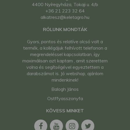
4400 Nyíregyháza, Tokaji u. 4/b
+36 21 223 32 64
alkatresz@keletagro.hu
RÓLUNK MONDTÁK
Gyors, pontos és relatíve olcsó volt a
termék, a kollégájuk felhívott telefonon a
megrendeléssel kapcsolatban, így
maximálisan azt kaptam , amit szerettem
volna és segítségével egyeztettem a
darabszámot is. Jó webshop, ajánlom
mindenkinek!
Balogh János
Ostffyasszonyfa
KÖVESS MINKET