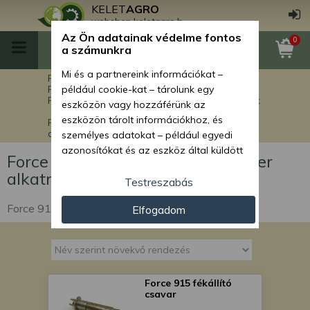
KELET
AGRO
webshop.keletagro.hu
Az Ön adatainak védelme fontos
0
a számunkra
Mi és a partnereink információkat –
Főoldal
Force alkatrészek
Force rakodók alkatrészei
például cookie-kat – tárolunk egy
Force 915 Lux Stage V rakodógép alkatrészek
eszközön vagy hozzáférünk az
eszközön tárolt információkhoz, és
Force 915 Lux Stage V fékrendszer
alkatrészek
személyes adatokat – például egyedi
azonosítókat és az eszköz által küldött
Force 915 Lux Stage V fékrendszer
alapvető információkat – kezelünk
alkatrészek
személyre szabott hirdetések és
Testreszabás
tartalom nyújtásához, hirdetés- és
Force 915 Lux Stage V fékrendszer alkatrészek
Elfogadom
tartalomméréshez, nézettségi adatok
gyűjtéséhez, valamint termékek
kifejlesztéséhez és a termékek
javításához. Az Ön engedélyével mi és a
partnereink eszközleolvasásos
Force 915 fékállító
módszerrel szerzett pontos geolokációs
csavar
adatokat és azonosítási információkat