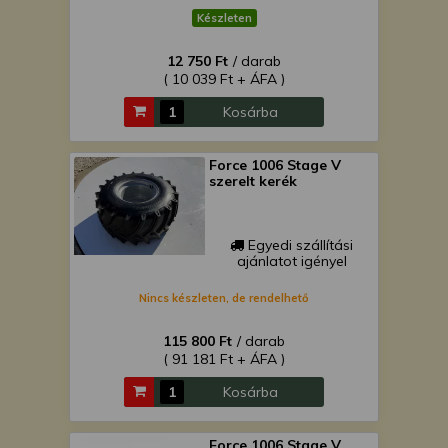
Készleten
12 750 Ft
/ darab
( 10 039 Ft + ÁFA )
Kosárba
Force 1006 Stage V
szerelt kerék
Egyedi szállítási
ajánlatot igényel
Nincs készleten, de rendelhető
115 800 Ft
/ darab
( 91 181 Ft + ÁFA )
Kosárba
Force 1006 Stage V