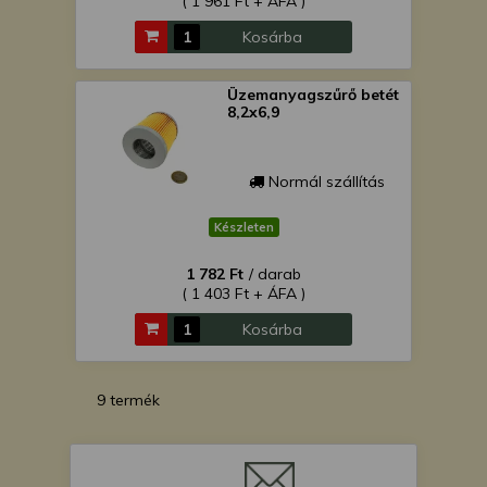
( 1 961 Ft + ÁFA )
Kosárba
Üzemanyagszűrő betét
8,2x6,9
Normál szállítás
Készleten
1 782 Ft
/ darab
( 1 403 Ft + ÁFA )
Kosárba
9 termék