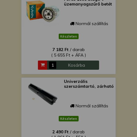
üzemanyagszűrő betét
Normál szállítás
Készleten
7 182 Ft
/ darab
( 5 655 Ft + ÁFA )
Kosárba
Univerzális
szerszámtartó, zárható
Normál szállítás
Készleten
2 490 Ft
/ darab