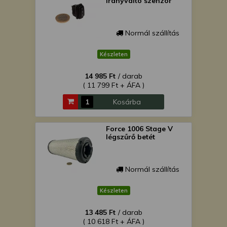
irányváltó szenzor
Normál szállítás
Készleten
14 985 Ft
/ darab
( 11 799 Ft + ÁFA )
Kosárba
Force 1006 Stage V
légszűrő betét
Normál szállítás
Készleten
13 485 Ft
/ darab
( 10 618 Ft + ÁFA )