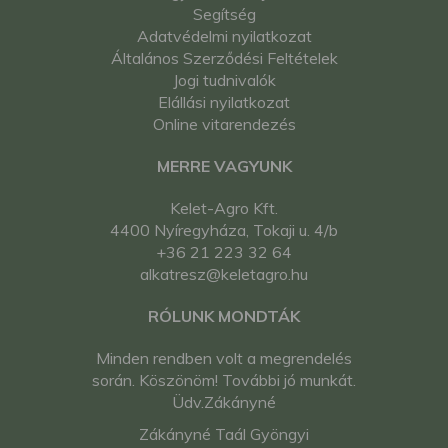
Segítség
Adatvédelmi nyilatkozat
Általános Szerződési Feltételek
Jogi tudnivalók
Elállási nyilatkozat
Online vitarendezés
MERRE VAGYUNK
Kelet-Agro Kft.
4400 Nyíregyháza, Tokaji u. 4/b
+36 21 223 32 64
alkatresz@keletagro.hu
RÓLUNK MONDTÁK
Minden rendben volt a megrendelés
során. Köszönöm! További jó munkát.
Üdv.Zákányné
Zákányné Taál Gyöngyi