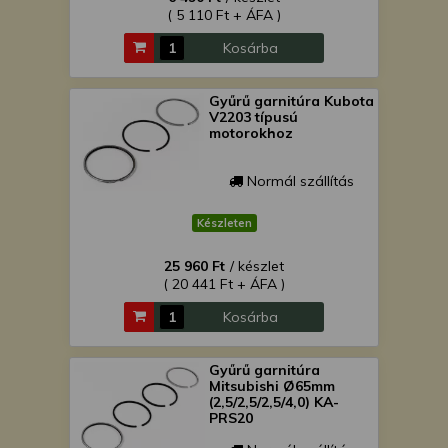
( 5 110 Ft + ÁFA )
Kosárba
Gyűrű garnitúra Kubota
V2203 típusú
motorokhoz
Normál szállítás
Készleten
25 960 Ft
/ készlet
( 20 441 Ft + ÁFA )
Kosárba
Gyűrű garnitúra
Mitsubishi Ø65mm
(2,5/2,5/2,5/4,0) KA-
PRS20