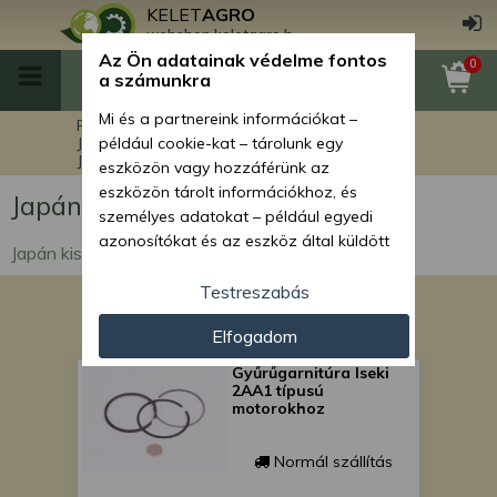
KELET
AGRO
webshop.keletagro.hu
Az Ön adatainak védelme fontos
0
a számunkra
Mi és a partnereink információkat –
Főoldal
Kistraktor alkatrészek
Japán kistraktor motor alkatrészek
például cookie-kat – tárolunk egy
Japán kistraktor gyűrűgarnitúrák
eszközön vagy hozzáférünk az
eszközön tárolt információkhoz, és
Japán kistraktor gyűrűgarnitúrák
személyes adatokat – például egyedi
azonosítókat és az eszköz által küldött
Japán kistraktor gyűrűgarnitúrák
alapvető információkat – kezelünk
személyre szabott hirdetések és
Testreszabás
tartalom nyújtásához, hirdetés- és
Elfogadom
tartalomméréshez, nézettségi adatok
gyűjtéséhez, valamint termékek
Gyűrűgarnitúra Iseki
kifejlesztéséhez és a termékek
2AA1 típusú
motorokhoz
javításához. Az Ön engedélyével mi és a
partnereink eszközleolvasásos
módszerrel szerzett pontos geolokációs
Normál szállítás
adatokat és azonosítási információkat