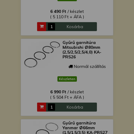
6 490 Ft
/ készlet
( 5 110 Ft + ÁFA )
Kosárba
Gyűrű garnitúra
Mitsubishi Ø80mm
(2,5/2,5/2,5/4,0) KA-
PRS26
Normál szállítás
Készleten
6 990 Ft
/ készlet
( 5 504 Ft + ÁFA )
Kosárba
Gyűrű garnitúra
Yanmar Ø66mm
(1,5/1,5/3,5) KA-PRS27