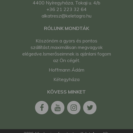
4400 Nyíregyháza, Tokaji u. 4/b
+36 21 223 32 64
alkatresz@keletagro.hu
RÓLUNK MONDTÁK
Köszönöm a gyors és pontos
szállítást,maximálisan megvagyok
elégedve.Ismerőseimnek is ajánlani fogom
az Ön cégét.
Hoffmann Ádám
Kétegyháza
KÖVESS MINKET