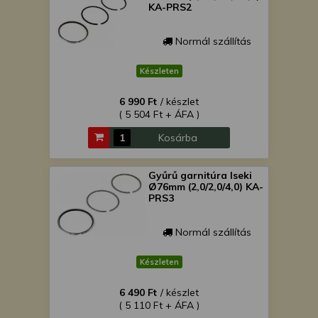
KA-PRS2
Normál szállítás
Készleten
6 990 Ft
/ készlet
( 5 504 Ft + ÁFA )
Kosárba
Gyűrű garnitúra Iseki
Ø76mm (2,0/2,0/4,0) KA-
PRS3
Normál szállítás
Készleten
6 490 Ft
/ készlet
( 5 110 Ft + ÁFA )