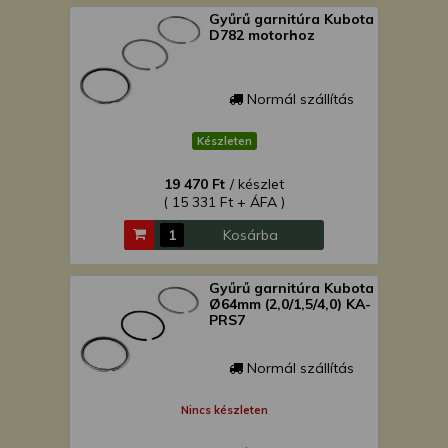
Gyűrű garnitúra Kubota
D782 motorhoz
Normál szállítás
Készleten
19 470 Ft
/ készlet
( 15 331 Ft + ÁFA )
Kosárba
Gyűrű garnitúra Kubota
Ø64mm (2,0/1,5/4,0) KA-
PRS7
Normál szállítás
Nincs készleten