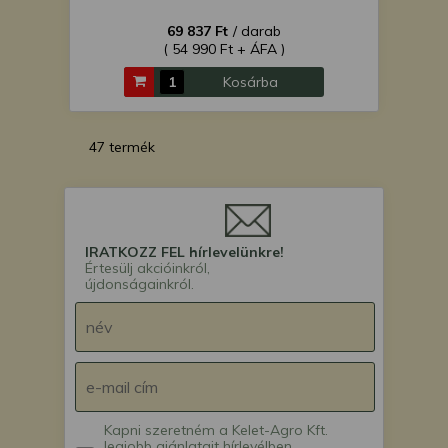
69 837 Ft
/ darab
( 54 990 Ft + ÁFA )
Kosárba
47 termék
IRATKOZZ FEL hírlevelünkre!
Értesülj akcióinkról,
újdonságainkról.
Kapni szeretném a Kelet-Agro Kft.
legjobb ajánlatait hírlevélben.