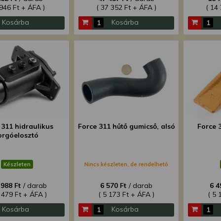
 946 Ft + ÁFA )
( 37 352 Ft + ÁFA )
( 14
Kosárba
Kosárba
 311 hidraulikus
Force 311 hűtő gumicső, alsó
Force 
orgóelosztó
Készleten
Nincs készleten, de rendelhető
 988 Ft
/ darab
6 570 Ft
/ darab
6 4
 479 Ft + ÁFA )
( 5 173 Ft + ÁFA )
( 5 
Kosárba
Kosárba