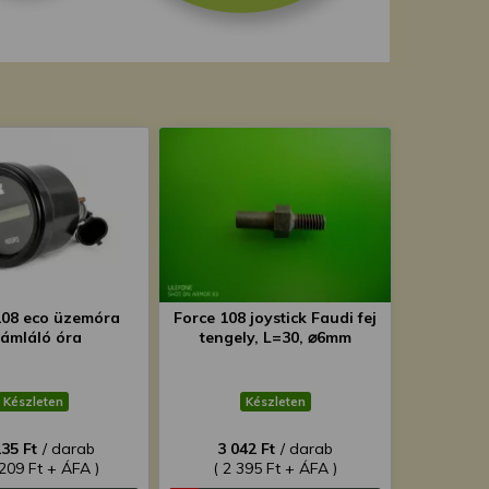
108 eco üzemóra
Force 108 joystick Faudi fej
ámláló óra
tengely, L=30, ⌀6mm
Készleten
Készleten
235 Ft
/ darab
3 042 Ft
/ darab
 209 Ft + ÁFA )
( 2 395 Ft + ÁFA )