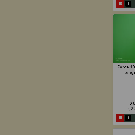
Force 10
teng
3 
( 2