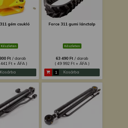
 311 gém csukló
Force 311 gumi lánctalp
Készleten
Készleten
800 Ft
/ darab
63 490 Ft
/ darab
 441 Ft + ÁFA )
( 49 992 Ft + ÁFA )
Kosárba
Kosárba