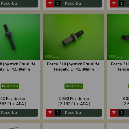
Kosárba
Kosárba
8 joystick Faudi fej
Force 310 joystick Faudi fej
Force 310
ely, L=42, ⌀6mm
tengely, L=41, ⌀8mm
tenge
Készleten
Készleten
042 Ft
/ darab
2 790 Ft
/ darab
3 3
 395 Ft + ÁFA )
( 2 197 Ft + ÁFA )
( 2 
Kosárba
Kosárba