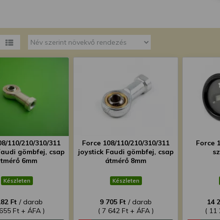
megváltoztathatja a beállításait.
08/110/210/310/311
Force 108/110/210/310/311
Force 
Faudi gömbfej, csap
joystick Faudi gömbfej, csap
sz
átmérő 6mm
átmérő 8mm
Készleten
Készleten
182 Ft
/ darab
9 705 Ft
/ darab
14 
 655 Ft + ÁFA )
( 7 642 Ft + ÁFA )
( 11