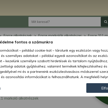
Force alkatrészek
Force markolók alkatrészei
Force 311 m
védelme fontos a számunkra
ce 311 markoló
nformációkat – például cookie-kat – tárolunk egy eszközön vagy ho
, és személyes adatokat – például egyedi azonosítókat és az eszköz
atrészek
t – kezelünk személyre szabott hirdetések és tartalom nyújtásához,
ettségi adatok gyűjtéséhez, valamint termékek kifejlesztéséhez és
gedélyével mi és a partnereink eszközleolvasásos módszerrel szer
és azonosítási információkat is felhasználhatunk. A megfelelő helyr
hogy mi és a partnereink a fent leírtak szerint adatkezelést végezz
járulás megadása vagy elutasítása előtt részletesebb információkh
s
Elf
llításait. Felhívjuk figyelmét, hogy személyes adatainak bizonyos 
1 markoló alkatrészek
az Ön hozzájárulása, de jogában áll tiltakozni az ilyen jellegű adatke
 a weboldalra érvényesek. Erre a webhelyre visszatérve vagy az ada