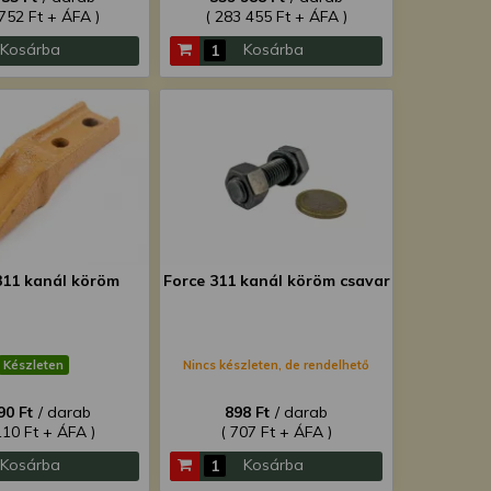
 752 Ft + ÁFA )
( 283 455 Ft + ÁFA )
Kosárba
Kosárba
311 kanál köröm
Force 311 kanál köröm csavar
Készleten
Nincs készleten, de rendelhető
90 Ft
/ darab
898 Ft
/ darab
110 Ft + ÁFA )
( 707 Ft + ÁFA )
Kosárba
Kosárba