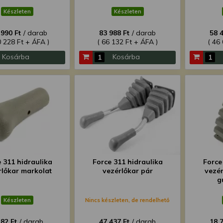
Készleten
Készleten
 990 Ft
/ darab
83 988 Ft
/ darab
58 
0 228 Ft + ÁFA )
( 66 132 Ft + ÁFA )
( 46
Kosárba
Kosárba
 311 hidraulika
Force 311 hidraulika
Force
rlőkar markolat
vezérlőkar pár
vezé
g
Készleten
Nincs készleten, de rendelhető
282 Ft
/ darab
47 437 Ft
/ darab
18 