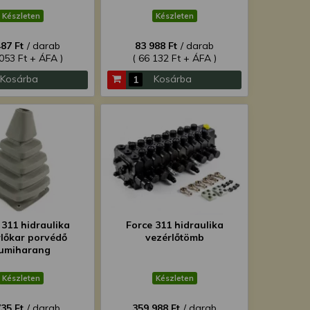
Készleten
Készleten
487 Ft
/ darab
83 988 Ft
/ darab
 053 Ft + ÁFA )
( 66 132 Ft + ÁFA )
Kosárba
Kosárba
 311 hidraulika
Force 311 hidraulika
rlőkar porvédő
vezérlőtömb
umiharang
Készleten
Készleten
735 Ft
/ darab
359 988 Ft
/ darab