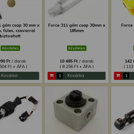
1 gém csap 30 mm x
Force 311 gém csap 30mm x
Force
 füles, csavarral
185mm
biztosított
Készleten
Készleten
990 Ft
/ darab
10 485 Ft
/ darab
142 
 504 Ft + ÁFA )
( 8 256 Ft + ÁFA )
( 112
Kosárba
Kosárba