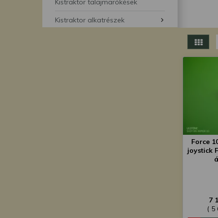
segítségével bármikor 
Kistraktor talajmarókések
Kistraktor alkatrészek
Force 1
joystick 
7 
( 5