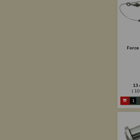
Force
13 
( 10