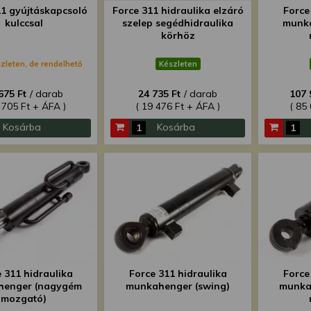
11 gyújtáskapcsoló
Force 311 hidraulika elzáró
Force
kulccsal
szelep segédhidraulika
munka
körhöz
zleten, de rendelhető
Készleten
675 Ft
/ darab
24 735 Ft
/ darab
107 
 705 Ft + ÁFA )
( 19 476 Ft + ÁFA )
( 85
Kosárba
Kosárba
 311 hidraulika
Force 311 hidraulika
Force
henger (nagygém
munkahenger (swing)
munkah
mozgató)