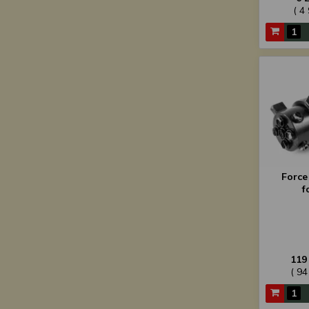
( 4
Force
f
119
( 94