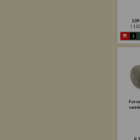
139
( 11
Force
vezé
6 