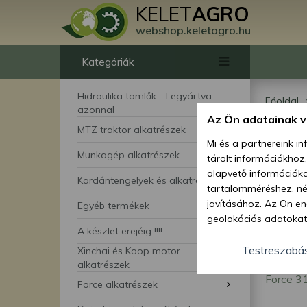
KELET
AGRO
webshop.keletagro.hu
Kategóriák
Hidraulika tömlők - Legyártva
Főoldal
azonnal
Az Ön adatainak 
For
MTZ traktor alkatrészek
Mi és a partnereink i
Munkagép alkatrészek
tárolt információkhoz
alk
alapvető információka
Kardántengelyek és alkatrészei
tartalomméréshez, néz
javításához. Az Ön en
Egyéb termékek
geolokációs adatokat 
A készlet erejéig !!!!
hozzájárulhat ahhoz, 
lehetőségként a hozzá
Testreszabá
Xinchai és Koop motor
megváltoztathatja beá
alkatrészek
Force 31
feltétlenül szükséges 
Force alkatrészek
beállításai csak erre