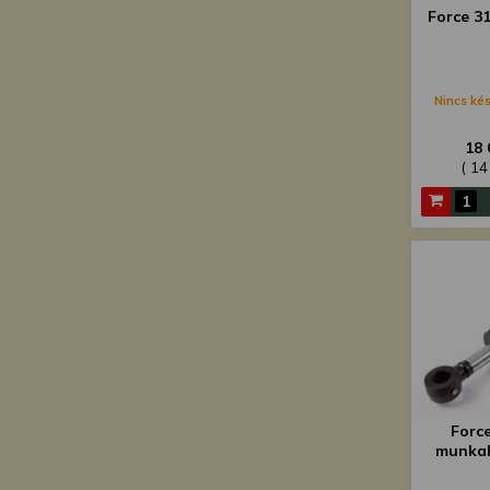
Force 3
Nincs kés
18 
( 14
Force
munka