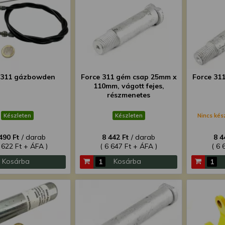
 311 gázbowden
Force 311 gém csap 25mm x
Force 31
110mm, vágott fejes,
részmenetes
Készleten
Készleten
Nincs kés
490 Ft
/ darab
8 442 Ft
/ darab
8 4
 622 Ft + ÁFA )
( 6 647 Ft + ÁFA )
( 6 
Kosárba
Kosárba