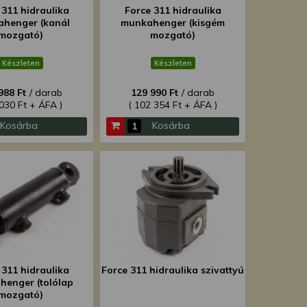
 311 hidraulika
Force 311 hidraulika
henger (kanál
munkahenger (kisgém
mozgató)
mozgató)
Készleten
Készleten
988 Ft
/ darab
129 990 Ft
/ darab
 030 Ft + ÁFA )
( 102 354 Ft + ÁFA )
Kosárba
Kosárba
 311 hidraulika
Force 311 hidraulika szivattyú
enger (tolólap
mozgató)