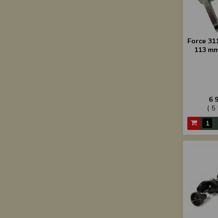
Force 31
113 mm,
6 
( 5