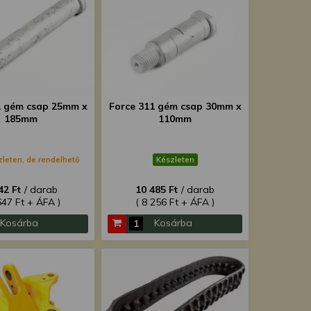
1 gém csap 25mm x
Force 311 gém csap 30mm x
185mm
110mm
zleten, de rendelhető
Készleten
42 Ft
/ darab
10 485 Ft
/ darab
647 Ft + ÁFA )
( 8 256 Ft + ÁFA )
Kosárba
Kosárba