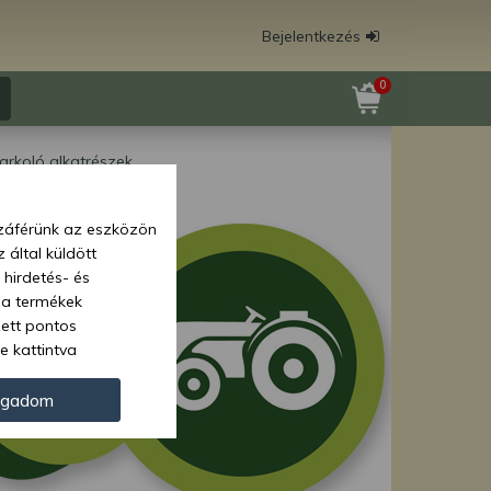
Bejelentkezés
0
arkoló alkatrészek
zzáférünk az eszközön
 által küldött
 hirdetés- és
 a termékek
zett pontos
e kattintva
ünk. Másik
oz juthat, és
ogadom
kezeléséhez nem
zelés ellen. A
tvédelmi szabályzatunk