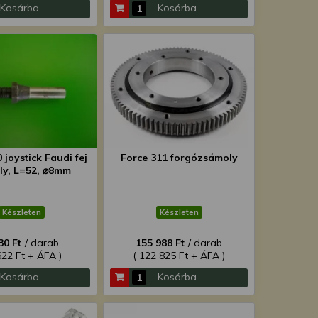
Kosárba
Kosárba
 joystick Faudi fej
Force 311 forgózsámoly
ly, L=52, ⌀8mm
Készleten
Készleten
30 Ft
/ darab
155 988 Ft
/ darab
622 Ft + ÁFA )
( 122 825 Ft + ÁFA )
Kosárba
Kosárba