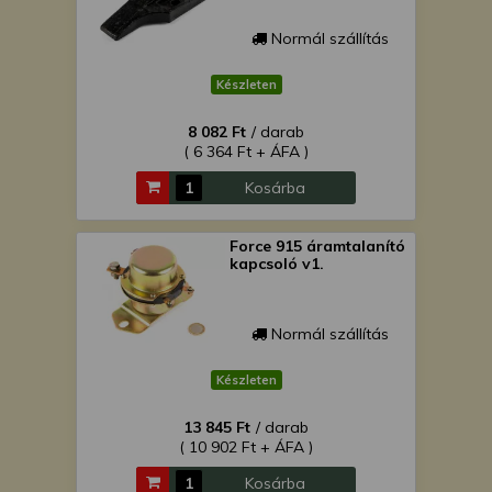
Normál szállítás
Készleten
8 082 Ft
/ darab
( 6 364 Ft + ÁFA )
Kosárba
Force 915 áramtalanító
kapcsoló v1.
Normál szállítás
Készleten
13 845 Ft
/ darab
( 10 902 Ft + ÁFA )
Kosárba