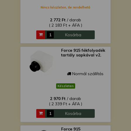
Nincs készleten, de rendelhető
2 772 Ft
/ darab
( 2 183 Ft + ÁFA )
Kosárba
Force 915 fékfolyadék
tartály sapkával v2.
Normál szállítás
Készleten
2 970 Ft
/ darab
( 2 339 Ft + ÁFA )
Kosárba
Force 915