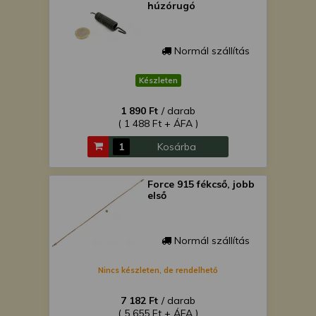
húzórugó
Normál szállítás
Készleten
1 890 Ft
/ darab
( 1 488 Ft + ÁFA )
Kosárba
Force 915 fékcső, jobb
első
Normál szállítás
Nincs készleten, de rendelhető
7 182 Ft
/ darab
( 5 655 Ft + ÁFA )