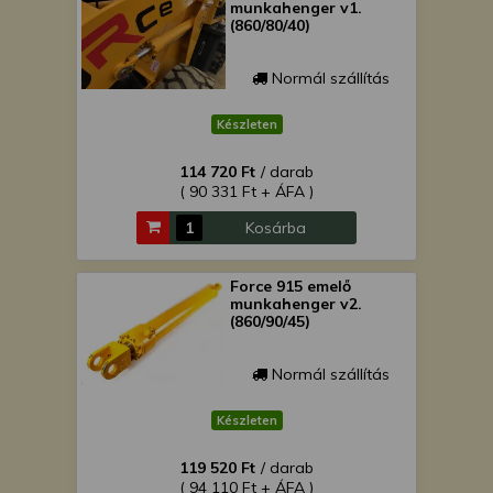
munkahenger v1.
(860/80/40)
Normál szállítás
Készleten
114 720 Ft
/ darab
( 90 331 Ft + ÁFA )
Kosárba
Force 915 emelő
munkahenger v2.
(860/90/45)
Normál szállítás
Készleten
119 520 Ft
/ darab
( 94 110 Ft + ÁFA )