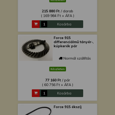
Készleten
215 880 Ft
/ darab
( 169 984 Ft + ÁFA )
Kosárba
Force 915
differenciálmű tányér-,
kúpkerék pár
Normál szállítás
Készleten
77 160 Ft
/ pár
( 60 756 Ft + ÁFA )
Kosárba
Force 915 ékszíj