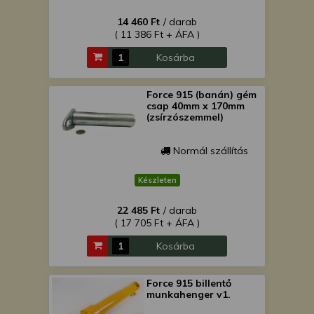
14 460 Ft
/ darab
( 11 386 Ft + ÁFA )
Kosárba
Force 915 (banán) gém
csap 40mm x 170mm
(zsírzószemmel)
Normál szállítás
Készleten
22 485 Ft
/ darab
( 17 705 Ft + ÁFA )
Kosárba
Force 915 billentő
munkahenger v1.