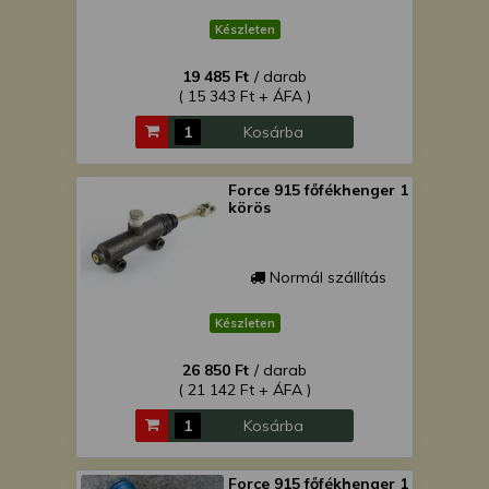
Készleten
19 485 Ft
/ darab
( 15 343 Ft + ÁFA )
Kosárba
Force 915 főfékhenger 1
körös
Normál szállítás
Készleten
26 850 Ft
/ darab
( 21 142 Ft + ÁFA )
Kosárba
Force 915 főfékhenger 1