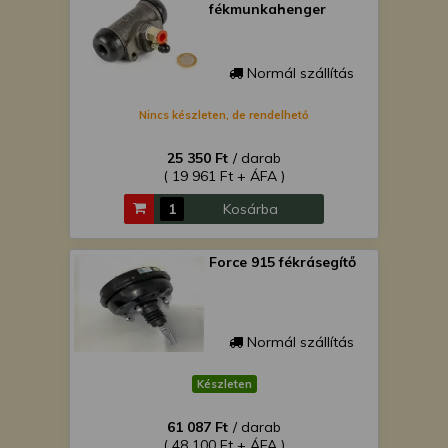
fékmunkahenger
Normál szállítás
Nincs készleten, de rendelhető
25 350 Ft
/ darab
( 19 961 Ft + ÁFA )
Kosárba
Force 915 fékrásegítő
Normál szállítás
Készleten
61 087 Ft
/ darab
( 48 100 Ft + ÁFA )