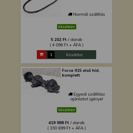
Normál szállítás
Készleten
5 202 Ft
/ darab
( 4 096 Ft + ÁFA )
Kosárba
Force 915 első híd,
komplett
Egyedi szállítási
ajánlatot igényel
Készleten
419 988 Ft
/ darab
( 330 699 Ft + ÁFA )