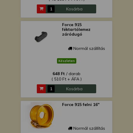
Kosárba
Force 915
féktartólemez
záródugó
Normál szállítás
Készleten
648 Ft
/ darab
( 510 Ft + ÁFA )
Kosárba
Force 915 felni 16"
Normál szállítás