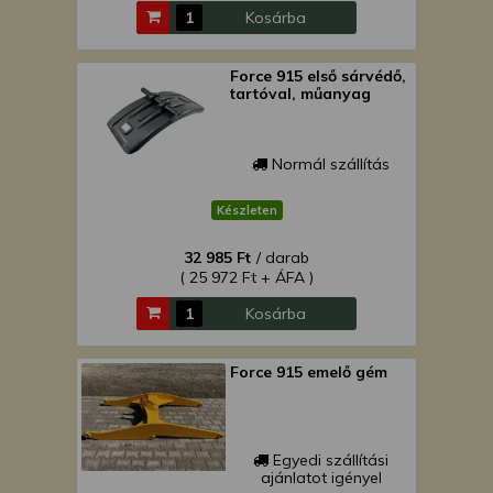
Kosárba
Force 915 első sárvédő,
tartóval, műanyag
Normál szállítás
Készleten
32 985 Ft
/ darab
( 25 972 Ft + ÁFA )
Kosárba
Force 915 emelő gém
Egyedi szállítási
ajánlatot igényel