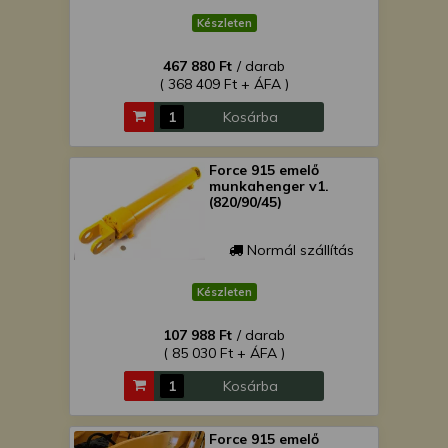
Készleten
467 880 Ft
/ darab
( 368 409 Ft + ÁFA )
Kosárba
Force 915 emelő
munkahenger v1.
(820/90/45)
Normál szállítás
Készleten
107 988 Ft
/ darab
( 85 030 Ft + ÁFA )
Kosárba
Force 915 emelő