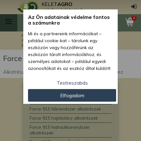
KELET
AGRO
webshop.keletagro.hu
Az Ön adatainak védelme fontos
0
a számunkra
Mi és a partnereink információkat –
Főoldal
Force alkatrészek
Force rakodók alkatrészei
például cookie-kat – tárolunk egy
Force 915 rakodógép alkatrészek
eszközön vagy hozzáférünk az
eszközön tárolt információkhoz, és
Force 915 rakodógép alkatrészek
személyes adatokat – például egyedi
azonosítókat és az eszköz által küldött
Alkatrészek Force 915 törzscsuklós rakodógépekhez.
alapvető információkat – kezelünk
személyre szabott hirdetések és
Testreszabás
tartalom nyújtásához, hirdetés- és
Force 915 egyéb alkatrészek
Elfogadom
tartalomméréshez, nézettségi adatok
Force 915 elektromos alkatrészek
gyűjtéséhez, valamint termékek
Force 915 fékrendszer alkatrészek
kifejlesztéséhez és a termékek
javításához. Az Ön engedélyével mi és a
Force 915 hajtáslánc alkatrészek
partnereink eszközleolvasásos
Force 915 hidraulikarendszer
módszerrel szerzett pontos geolokációs
alkatrészek
adatokat és azonosítási információkat