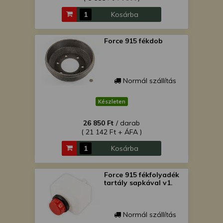
Kosárba
Force 915 fékdob
Normál szállítás
Készleten
26 850 Ft
/ darab
( 21 142 Ft + ÁFA )
Kosárba
Force 915 fékfolyadék
tartály sapkával v1.
Normál szállítás