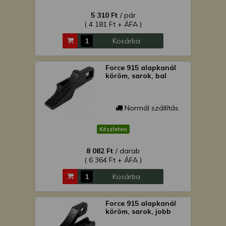
5 310 Ft
/ pár
( 4 181 Ft + ÁFA )
Kosárba
Force 915 alapkanál
köröm, sarok, bal
Normál szállítás
Készleten
8 082 Ft
/ darab
( 6 364 Ft + ÁFA )
Kosárba
Force 915 alapkanál
köröm, sarok, jobb