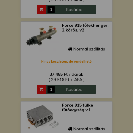
Kosárba
Force 915 főfékhenger,
2 körös, v2
Normál szállítás
Nincs készleten, de rendelhető
37 485 Ft
/ darab
( 29 516 Ft + ÁFA )
Kosárba
Force 915 fülke
fűtőegység v1.
Normál szállítás