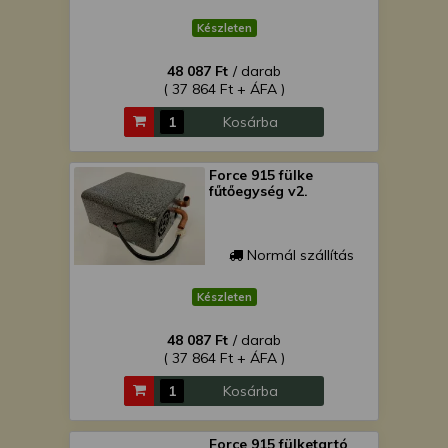
Készleten
48 087 Ft
/ darab
( 37 864 Ft + ÁFA )
Kosárba
Force 915 fülke
fűtőegység v2.
Normál szállítás
Készleten
48 087 Ft
/ darab
( 37 864 Ft + ÁFA )
Kosárba
Force 915 fülketartó