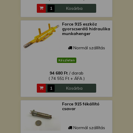
Kosárba
Force 915 eszköz
gyorscserélő hidraulika
munkahenger
Normál szállítás
Készleten
94 680 Ft
/ darab
( 74 551 Ft + ÁFA )
Kosárba
Force 915 fékállító
csavar
Normál szállítás