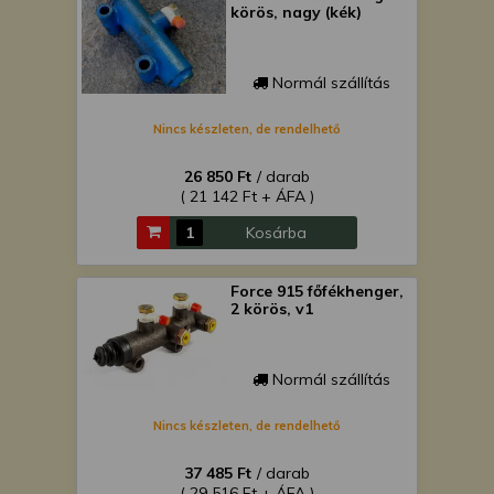
körös, nagy (kék)
Normál szállítás
Nincs készleten, de rendelhető
26 850 Ft
/ darab
( 21 142 Ft + ÁFA )
Kosárba
Force 915 főfékhenger,
2 körös, v1
Normál szállítás
Nincs készleten, de rendelhető
37 485 Ft
/ darab
( 29 516 Ft + ÁFA )