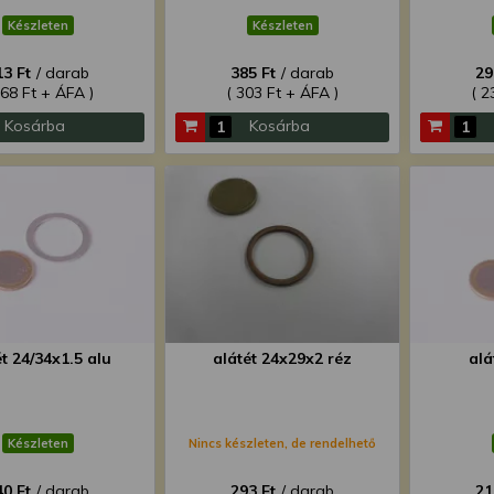
Készleten
Készleten
13 Ft
/ darab
385 Ft
/ darab
29
168 Ft + ÁFA )
( 303 Ft + ÁFA )
( 2
Kosárba
Kosárba
ét 24/34x1.5 alu
alátét 24x29x2 réz
alá
Készleten
Nincs készleten, de rendelhető
40 Ft
/ darab
293 Ft
/ darab
21