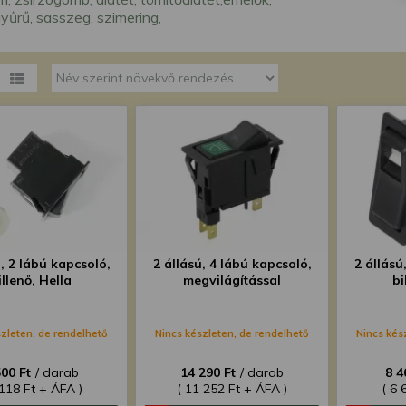
megváltoztathatja a beállításait.
yűrű, sasszeg, szimering,
ú, 2 lábú kapcsoló,
2 állású, 4 lábú kapcsoló,
2 állású
illenő, Hella
megvilágítással
bi
zleten, de rendelhető
Nincs készleten, de rendelhető
Nincs kés
500 Ft
/ darab
14 290 Ft
/ darab
8 4
 118 Ft + ÁFA )
( 11 252 Ft + ÁFA )
( 6 