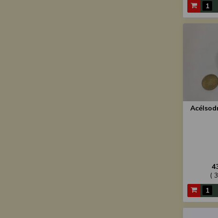
Acélsod
4
( 