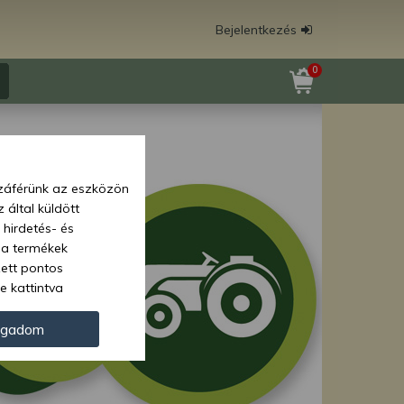
Bejelentkezés
0
zzáférünk az eszközön
 által küldött
 hirdetés- és
 a termékek
zett pontos
e kattintva
ünk. Másik
oz juthat, és
ogadom
kezeléséhez nem
zelés ellen. A
tvédelmi szabályzatunk