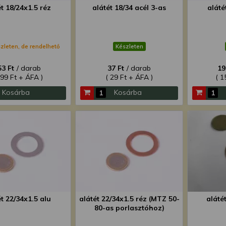
ét 18/24x1.5 réz
alátét 18/34 acél 3-as
aláté
zleten, de rendelhető
Készleten
53 Ft
/ darab
37 Ft
/ darab
19
199 Ft + ÁFA )
( 29 Ft + ÁFA )
( 1
Kosárba
Kosárba
ét 22/34x1.5 alu
alátét 22/34x1.5 réz (MTZ 50-
aláté
80-as porlasztóhoz)