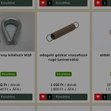
Kosárba
Kosárba
rony kötélszív M18
adagoló gázkar visszahúzó
alátét
rugó (univerzális)
Készleten
Készleten
32 Ft
/ darab
1 016 Ft
/ darab
17
340 Ft + ÁFA )
( 800 Ft + ÁFA )
( 1
Kosárba
Kosárba