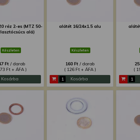
20 réz 2-es (MTZ 50-
alátét 16/24x1.5 alu
aláté
lasztócsúcs alá)
Készleten
Készleten
47 Ft
/ darab
160 Ft
/ darab
25
273 Ft + ÁFA )
( 126 Ft + ÁFA )
( 1
Kosárba
Kosárba