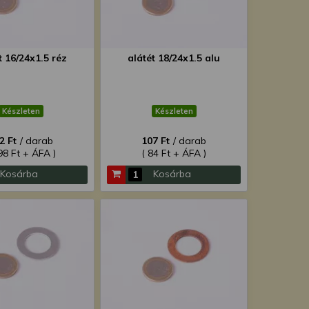
t 16/24x1.5 réz
alátét 18/24x1.5 alu
Készleten
Készleten
2 Ft
/ darab
107 Ft
/ darab
98 Ft + ÁFA )
( 84 Ft + ÁFA )
Kosárba
Kosárba