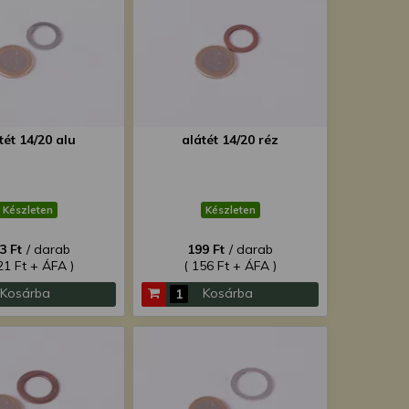
tét 14/20 alu
alátét 14/20 réz
Készleten
Készleten
3 Ft
/ darab
199 Ft
/ darab
21 Ft + ÁFA )
( 156 Ft + ÁFA )
Kosárba
Kosárba