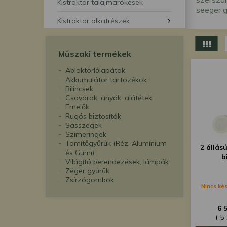
segítségével bármikor 
Kistraktor talajmarókések
seeger g
Kistraktor alkatrészek
Műszaki termékek
Ablaktörlőlapátok
Akkumulátor tartozékok
Bilincsek
Csavarok, anyák, alátétek
Emelők
Rugós biztosítók
Sasszegek
Szimeringek
Tömítőgyűrűk (Réz, Alumínium
2 állás
és Gumi)
b
Világító berendezések, lámpák
Zéger gyűrűk
Zsírzógombok
Nincs kés
6 
( 5