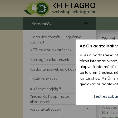
KELET
AGRO
webshop.keletagro.hu
Kategóriák
Hidraulika tömlők - Legyártva
Főoldal
azonnal
Az Ön adatainak 
Műs
MTZ traktor alkatrészek
Mi és a partnereink i
Munkagép alkatrészek
tárolt információkhoz
alapvető információka
Kardántengelyek és alkatrészei
tartalomméréshez, néz
javításához. Az Ön en
Egyéb termékek
geolokációs adatokat 
A készlet erejéig !!!!
hozzájárulhat ahhoz, 
lehetőségként a hozzá
Testreszabá
Xinchai és Koop motor
megváltoztathatja beá
alkatrészek
A csopor
feltétlenül szükséges 
Force alkatrészek
Bilincs, 
beállításai csak erre
szerszám