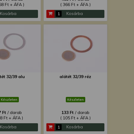
68 Ft + ÁFA )
( 366 Ft + ÁFA )
Kosárba
Kosárba
tét 32/39 alu
alátét 32/39 réz
Készleten
Készleten
7 Ft
/ darab
133 Ft
/ darab
68 Ft + ÁFA )
( 105 Ft + ÁFA )
Kosárba
Kosárba