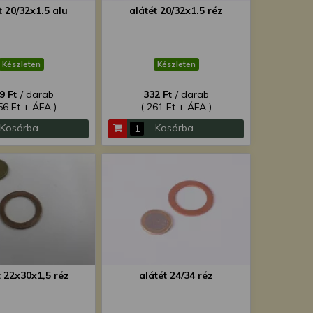
t 20/32x1.5 alu
alátét 20/32x1.5 réz
Készleten
Készleten
9 Ft
/ darab
332 Ft
/ darab
56 Ft + ÁFA )
( 261 Ft + ÁFA )
Kosárba
Kosárba
t 22x30x1,5 réz
alátét 24/34 réz