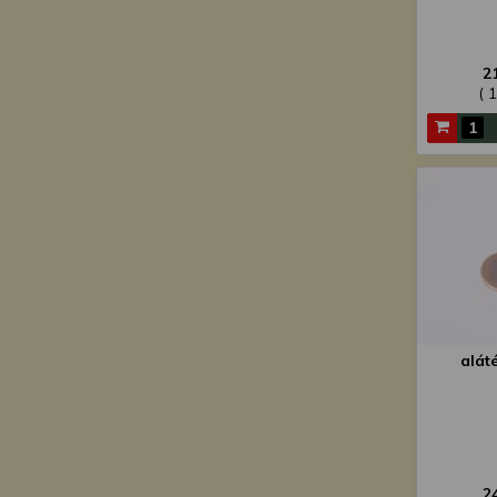
2
( 
alát
2