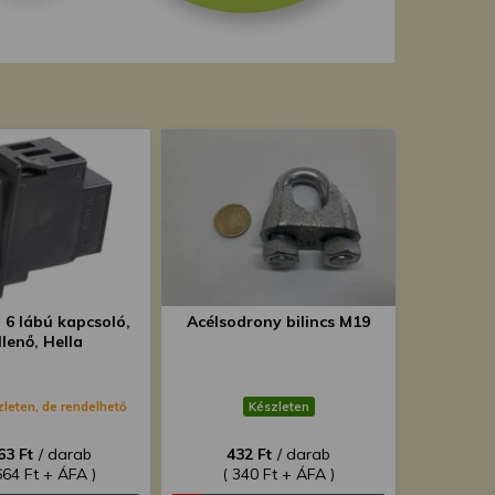
, 6 lábú kapcsoló,
Acélsodrony bilincs M19
llenő, Hella
zleten, de rendelhető
Készleten
63 Ft
/ darab
432 Ft
/ darab
664 Ft + ÁFA )
( 340 Ft + ÁFA )