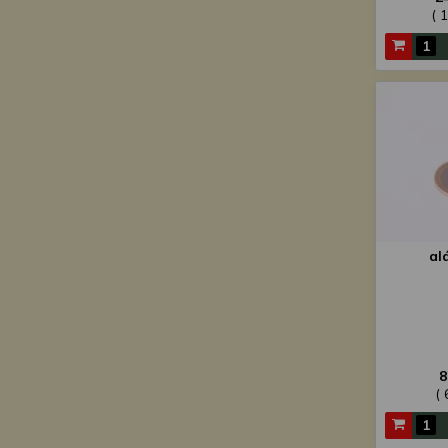
( 
al
8
( 