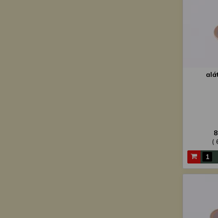
alá
8
( 