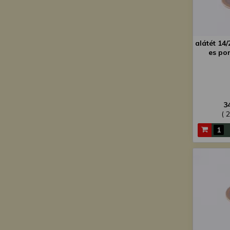
alátét 14/
es por
3
( 