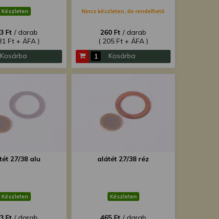
Készleten
Nincs készleten, de rendelhető
3 Ft
/ darab
260 Ft
/ darab
31 Ft + ÁFA )
( 205 Ft + ÁFA )
Kosárba
Kosárba
tét 27/38 alu
alátét 27/38 réz
Készleten
Készleten
3 Ft
/ darab
465 Ft
/ darab