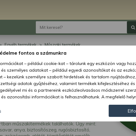
Egyéb termékek
Műszaki termékek
védelme fontos a számunkra
zaki termékek
nformációkat – például cookie-kat – tárolunk egy eszközön vagy ho
, és személyes adatokat – például egyedi azonosítókat és az eszköz
t – kezelünk személyre szabott hirdetések és tartalom nyújtásához,
ettségi adatok gyűjtéséhez, valamint termékek kifejlesztéséhez és
gedélyével mi és a partnereink eszközleolvasásos módszerrel szer
és azonosítási információkat is felhasználhatunk. A megfelelő helyr
hogy mi és a partnereink a fent leírtak szerint adatkezelést végezz
járulás megadása vagy elutasítása előtt részletesebb információkh
s
Elf
llításait. Felhívjuk figyelmét, hogy személyes adatainak bizonyos 
tban műszakitermékek találhatók. Úgy mint:
az Ön hozzájárulása, de jogában áll tiltakozni az ilyen jellegű adatke
csavar, anya, biztosítószeg, rugósbiztosító,
 a weboldalra érvényesek. Erre a webhelyre visszatérve vagy az ada
, zsírzógomb, alátét, tömitőalátét,emelők,