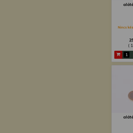
alát
Nincs kés
2
( 
alát