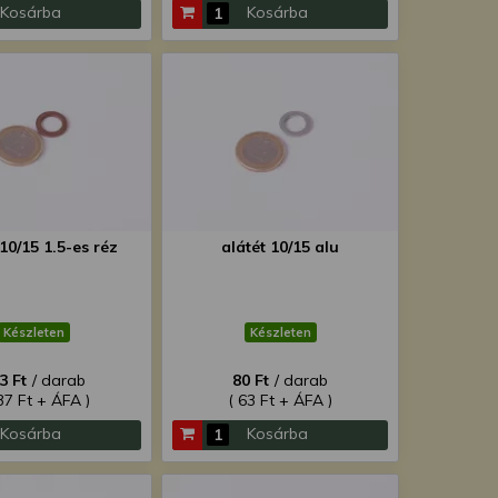
Kosárba
Kosárba
 10/15 1.5-es réz
alátét 10/15 alu
Készleten
Készleten
3 Ft
/ darab
80 Ft
/ darab
37 Ft + ÁFA )
( 63 Ft + ÁFA )
Kosárba
Kosárba