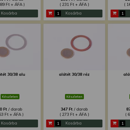
189 Ft + ÁFA )
( 231 Ft + ÁFA )
( 1
Kosárba
Kosárba
átét 30/38 alu
alátét 30/38 réz
alá
Készleten
Készleten
0 Ft
/ darab
347 Ft
/ darab
8
63 Ft + ÁFA )
( 273 Ft + ÁFA )
( 
Kosárba
Kosárba