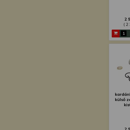
2 
( 2
kardán
külső z
ki
2 