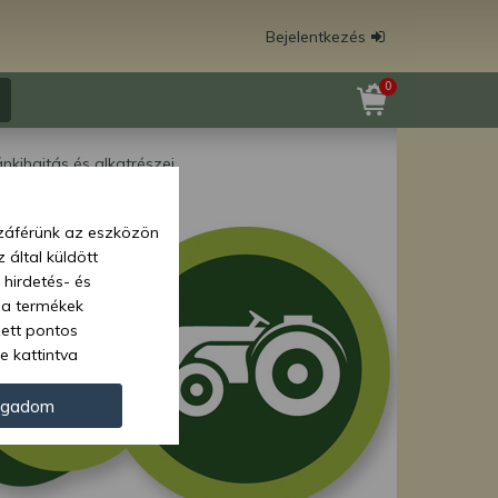
Bejelentkezés
0
nkihajtás és alkatrészei
zzáférünk az eszközön
 által küldött
 hirdetés- és
 a termékek
zett pontos
e kattintva
ünk. Másik
oz juthat, és
ogadom
kezeléséhez nem
zelés ellen. A
tvédelmi szabályzatunk