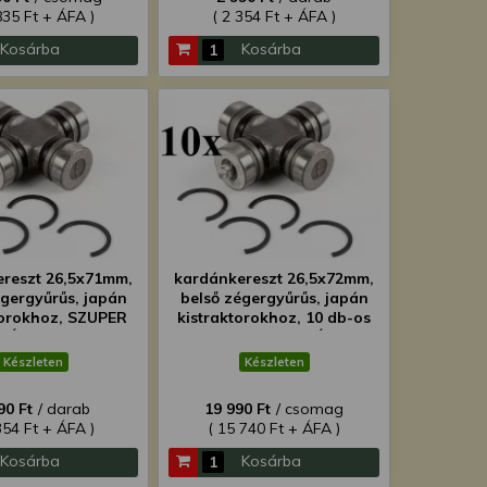
835 Ft + ÁFA )
( 2 354 Ft + ÁFA )
Kosárba
Kosárba
reszt 26,5x71mm,
kardánkereszt 26,5x72mm,
égergyűrűs, japán
belső zégergyűrűs, japán
torokhoz, SZUPER
kistraktorokhoz, 10 db-os
ÁRON!
csomag, SZUPER ÁRON!
Készleten
Készleten
90 Ft
/ darab
19 990 Ft
/ csomag
354 Ft + ÁFA )
( 15 740 Ft + ÁFA )
Kosárba
Kosárba