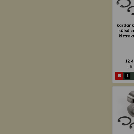
kardánk
külső z
kistrak
csoma
12 4
( 9