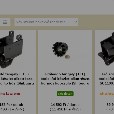
megváltoztathatja a beállításait.
dó tengely (TLT)
Erőleadó tengely (TLT)
Erőlea
 készlet alkatrésze,
átalakító készlet alkatrésze,
átalakít
tartó ház (Shibaura
körmös kapcsoló (Shibaura
SU1100,
SU)
SU)
SU1301,
SU154
incs készleten
Készleten
Nincs kés
kis
182 Ft
/ darab
14 592 Ft
/ darab
89 9
 490 Ft + ÁFA )
( 11 490 Ft + ÁFA )
( 70