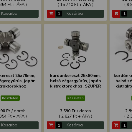
 354 Ft + ÁFA )
( 15 740 Ft + ÁFA )
( 9 
Kosárba
Kosárba
kereszt 25x79mm,
kardánkereszt 25x80mm,
kardánke
égergyűrűs, japán
belső zégergyűrűs, japán
belső z
straktorokhoz
kistraktorokhoz, SZUPER
kistrak
ÁRON!
Készleten
Készleten
990 Ft
/ darab
3 590 Ft
/ darab
2 9
 354 Ft + ÁFA )
( 2 827 Ft + ÁFA )
( 2 
Kosárba
Kosárba