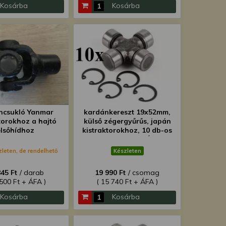
Kosárba
Kosárba
ncsukló Yanmar
kardánkereszt 19x52mm,
torokhoz a hajtó
külső zégergyűrűs, japán
lsőhídhoz
kistraktorokhoz, 10 db-os
csomag, SZUPER ÁRON!
zleten, de rendelhető
Készleten
845 Ft
/ darab
19 990 Ft
/ csomag
 500 Ft + ÁFA )
( 15 740 Ft + ÁFA )
Kosárba
Kosárba