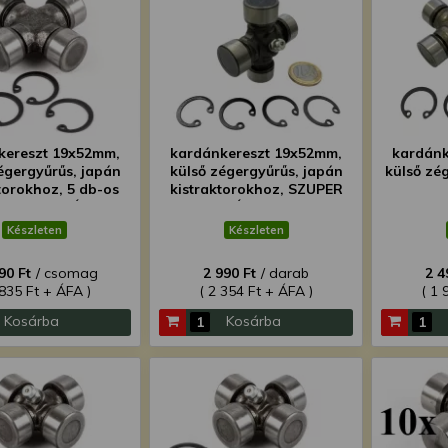
kereszt 19x52mm,
kardánkereszt 19x52mm,
kardánk
égergyűrűs, japán
külső zégergyűrűs, japán
külső zé
torokhoz, 5 db-os
kistraktorokhoz, SZUPER
g, SZUPER ÁRON!
ÁRON!
Készleten
Készleten
90 Ft
/ csomag
2 990 Ft
/ darab
2 4
 835 Ft + ÁFA )
( 2 354 Ft + ÁFA )
( 1 
Kosárba
Kosárba