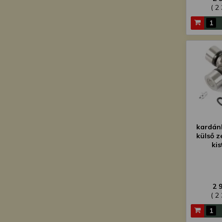
( 2
kardán
külső z
ki
2 
( 2