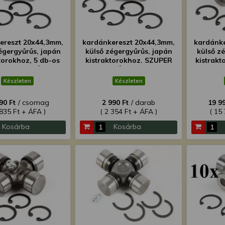
ereszt 20x44,3mm,
kardánkereszt 20x44,3mm,
kardánke
égergyűrűs, japán
külső zégergyűrűs, japán
külső z
torokhoz, 5 db-os
kistraktorokhoz. SZUPER
kistrakt
g, SZUPER ÁRON!
ÁRON!
csomag
Készleten
Készleten
90 Ft
/ csomag
2 990 Ft
/ darab
19 99
 835 Ft + ÁFA )
( 2 354 Ft + ÁFA )
( 15
Kosárba
Kosárba