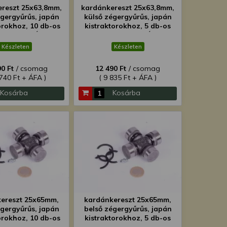
reszt 25x63,8mm,
kardánkereszt 25x63,8mm,
égergyűrűs, japán
külső zégergyűrűs, japán
orokhoz, 10 db-os
kistraktorokhoz, 5 db-os
, SZUPER ÁRON!
csomag, SZUPER ÁRON!
Készleten
Készleten
0 Ft
/ csomag
12 490 Ft
/ csomag
 740 Ft + ÁFA )
( 9 835 Ft + ÁFA )
Kosárba
Kosárba
ereszt 25x65mm,
kardánkereszt 25x65mm,
égergyűrűs, japán
belső zégergyűrűs, japán
orokhoz, 10 db-os
kistraktorokhoz, 5 db-os