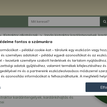
Kistraktor alkatrészek
Japán kistraktor kardántengelyek, kardá
védelme fontos a számunkra
án kistraktor
nformációkat – például cookie-kat – tárolunk egy eszközön vagy ho
, és személyes adatokat – például egyedi azonosítókat és az eszköz
dántengelyek,
t – kezelünk személyre szabott hirdetések és tartalom nyújtásához,
ettségi adatok gyűjtéséhez, valamint termékek kifejlesztéséhez és
dánkihajtás és
gedélyével mi és a partnereink eszközleolvasásos módszerrel szer
és azonosítási információkat is felhasználhatunk. A megfelelő helyr
atrészei
hogy mi és a partnereink a fent leírtak szerint adatkezelést végezz
járulás megadása vagy elutasítása előtt részletesebb információkh
s
Elf
llításait. Felhívjuk figyelmét, hogy személyes adatainak bizonyos 
straktor kardántengelyek, kardánkihajtás és
az Ön hozzájárulása, de jogában áll tiltakozni az ilyen jellegű adatke
zei
 a weboldalra érvényesek. Erre a webhelyre visszatérve vagy az ada