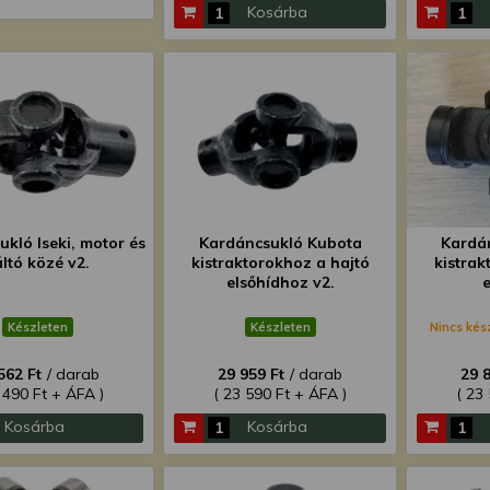
Kosárba
kló Iseki, motor és
Kardáncsukló Kubota
Kardá
ltó közé v2.
kistraktorokhoz a hajtó
kistrak
elsőhídhoz v2.
e
Készleten
Készleten
Nincs kés
562 Ft
/ darab
29 959 Ft
/ darab
29 
 490 Ft + ÁFA )
( 23 590 Ft + ÁFA )
( 23
Kosárba
Kosárba