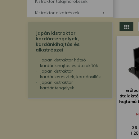
segítségével bármikor 
Kistraktor talajmarókések
Kistraktor alkatrészek
Japán kistraktor
kardántengelyek,
kardánkihajtás és
alkatrészei
Japán kistraktor hátsó
kardánkihajtás és átalakítók
Japán kistraktor
kardánkeresztek, kardánvillák
Japán kistraktor
kardántengelyek
Erőlea
átalakító
hajtómű 
N
36 
( 28