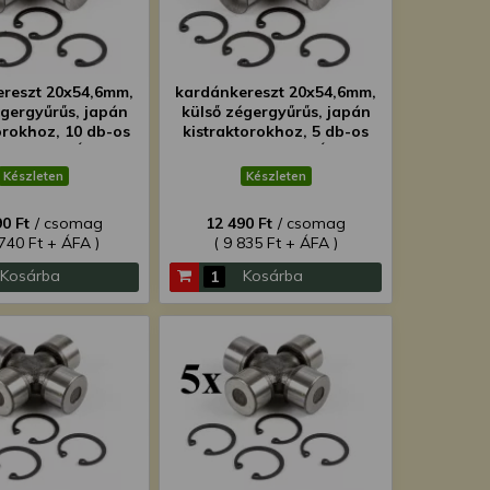
reszt 20x54,6mm,
kardánkereszt 20x54,6mm,
égergyűrűs, japán
külső zégergyűrűs, japán
orokhoz, 10 db-os
kistraktorokhoz, 5 db-os
, SZUPER ÁRON!
csomag, SZUPER ÁRON!
Készleten
Készleten
0 Ft
/ csomag
12 490 Ft
/ csomag
 740 Ft + ÁFA )
( 9 835 Ft + ÁFA )
Kosárba
Kosárba