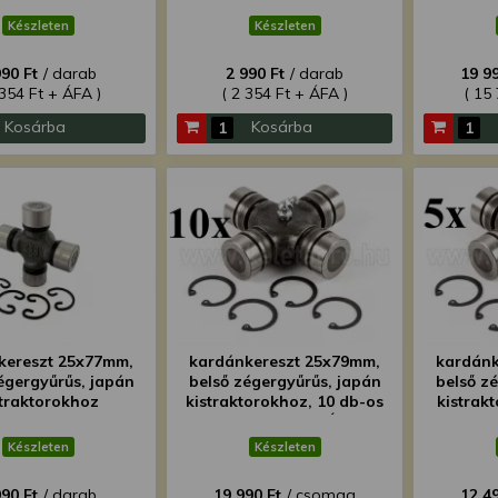
ÁRON!
Készleten
Készleten
990 Ft
/ darab
2 990 Ft
/ darab
19 99
 354 Ft + ÁFA )
( 2 354 Ft + ÁFA )
( 15
Kosárba
Kosárba
kereszt 25x77mm,
kardánkereszt 25x79mm,
kardánk
égergyűrűs, japán
belső zégergyűrűs, japán
belső z
straktorokhoz
kistraktorokhoz, 10 db-os
kistrak
csomag, SZUPER ÁRON!
csomag
Készleten
Készleten
990 Ft
/ darab
19 990 Ft
/ csomag
12 49