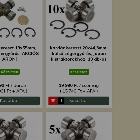
ereszt 19x55mm,
kardánkereszt 20x44,3mm,
gergyűrűs, AKCIÓS
külső zégergyűrűs, japán
ÁRON!
kistraktorokhoz, 10 db-os
csomag, SZUPER ÁRON!
Készleten
Készleten
90 Ft
/ darab
19 990 Ft
/ csomag
961 Ft + ÁFA )
( 15 740 Ft + ÁFA )
Kosárba
Kosárba