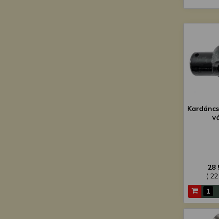
Kardáncsu
vá
28 
( 22