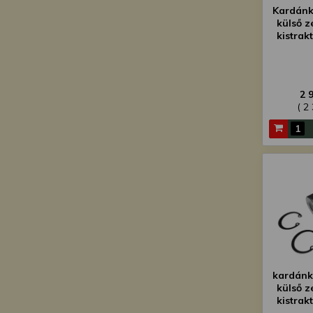
Kardánk
külső z
kistra
2 
( 2
kardánk
külső z
kistra