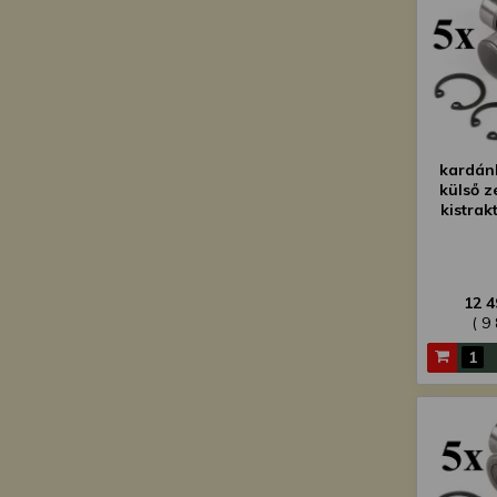
kardán
külső z
kistrak
csoma
12 4
( 9