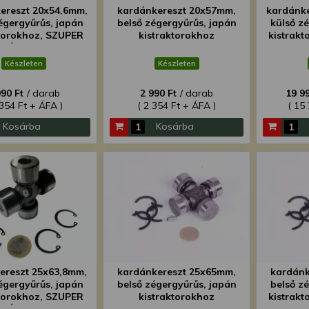
ereszt 20x54,6mm,
kardánkereszt 20x57mm,
kardánke
égergyűrűs, japán
belső zégergyűrűs, japán
külső z
ktorokhoz, SZUPER
kistraktorokhoz
kistrakt
ÁRON!
csomag
Készleten
Készleten
990 Ft
/ darab
2 990 Ft
/ darab
19 99
 354 Ft + ÁFA )
( 2 354 Ft + ÁFA )
( 15
Kosárba
Kosárba
ereszt 25x63,8mm,
kardánkereszt 25x65mm,
kardánk
égergyűrűs, japán
belső zégergyűrűs, japán
belső z
ktorokhoz, SZUPER
kistraktorokhoz
kistrakt