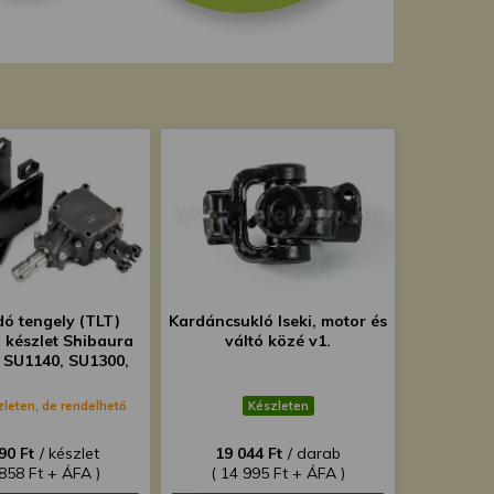
dó tengely (TLT)
Kardáncsukló Iseki, motor és
ó készlet Shibaura
váltó közé v1.
 SU1140, SU1300,
 SU1341, SU1500,
0 típusú japán
zleten, de rendelhető
Készleten
traktorokhoz
90 Ft
/ készlet
19 044 Ft
/ darab
 858 Ft + ÁFA )
( 14 995 Ft + ÁFA )