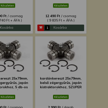
csomag
csomag
Készleten
Készleten
0 Ft
/ csomag
12 490 Ft
/ csomag
 740 Ft + ÁFA )
( 9 835 Ft + ÁFA )
Kosárba
Kosárba
ereszt 25x79mm,
kardánkereszt 25x79mm,
égergyűrűs, japán
belső zégergyűrűs, japán
torokhoz, 5 db-os
kistraktorokhoz, SZUPER
, SZUPER ÁRON!
ÁRON!
Készleten
Készleten
0 Ft
/ csomag
2 990 Ft
/ darab