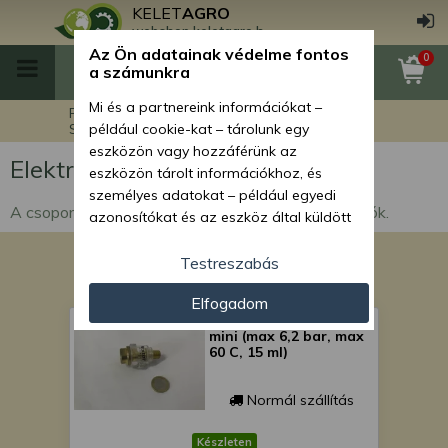
KELET
AGRO
webshop.keletagro.hu
Az Ön adatainak védelme fontos
0
a számunkra
Mi és a partnereink információkat –
Főoldal
Egyéb termékek
Szerszámok
például cookie-kat – tárolunk egy
Elektromos gépek
eszközön vagy hozzáférünk az
Elektromos gépek
eszközön tárolt információkhoz, és
személyes adatokat – például egyedi
A csoportban elektromos kéziszerszámok találhatók.
azonosítókat és az eszköz által küldött
alapvető információkat – kezelünk
személyre szabott hirdetések és
Testreszabás
tartalom nyújtásához, hirdetés- és
Elfogadom
tartalomméréshez, nézettségi adatok
szerszám levegőolajzó
gyűjtéséhez, valamint termékek
mini (max 6,2 bar, max
kifejlesztéséhez és a termékek
60 C, 15 ml)
javításához. Az Ön engedélyével mi és a
partnereink eszközleolvasásos
Normál szállítás
módszerrel szerzett pontos geolokációs
adatokat és azonosítási információkat
Készleten