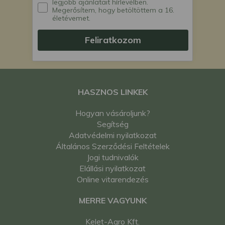
legjobb ajánlatait hírlevélben.
Megerősítem, hogy betöltöttem a 16.
életévemet.
Feliratkozom
HASZNOS LINKEK
Hogyan vásároljunk?
Segítség
Adatvédelmi nyilatkozat
Általános Szerződési Feltételek
Jogi tudnivalók
Elállási nyilatkozat
Online vitarendezés
MERRE VAGYUNK
Kelet-Agro Kft.