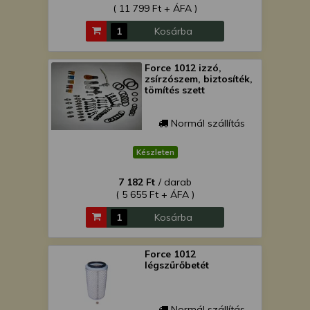
( 11 799 Ft + ÁFA )
Kosárba
Force 1012 izzó,
zsírzószem, biztosíték,
tömítés szett
Normál szállítás
Készleten
7 182 Ft
/ darab
( 5 655 Ft + ÁFA )
Kosárba
Force 1012
légszűrőbetét
Normál szállítás