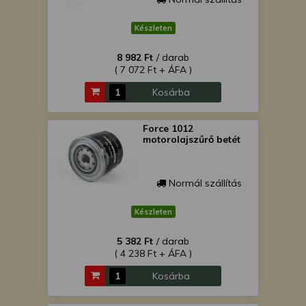
Készleten
8 982 Ft
/ darab
( 7 072 Ft + ÁFA )
Kosárba
Force 1012
motorolajszűrő betét
Normál szállítás
Készleten
5 382 Ft
/ darab
( 4 238 Ft + ÁFA )
Kosárba