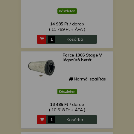
Készleten
14 985 Ft
/ darab
( 11 799 Ft + ÁFA )
Kosárba
Force 1006 Stage V
légszűrő betét
Normál szállítás
Készleten
13 485 Ft
/ darab
( 10 618 Ft + ÁFA )
Kosárba