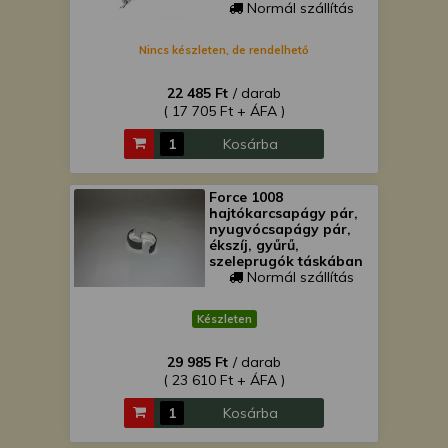
Normál szállítás
Nincs készleten, de rendelhető
22 485 Ft
/ darab
( 17 705 Ft + ÁFA )
Kosárba
Force 1008
hajtókarcsapágy pár,
nyugvócsapágy pár,
ékszíj, gyűrű,
szeleprugók táskában
Normál szállítás
Készleten
29 985 Ft
/ darab
( 23 610 Ft + ÁFA )
Kosárba