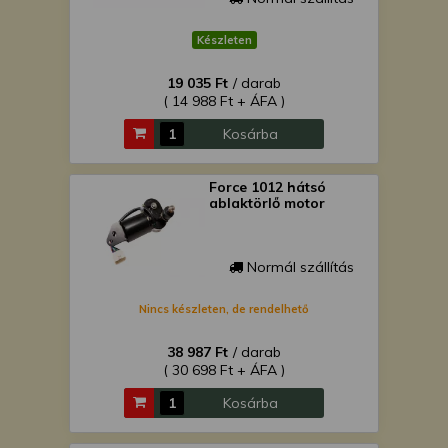
Készleten
19 035 Ft
/ darab
( 14 988 Ft + ÁFA )
Kosárba
Force 1012 hátsó
ablaktörlő motor
Normál szállítás
Nincs készleten, de rendelhető
38 987 Ft
/ darab
( 30 698 Ft + ÁFA )
Kosárba