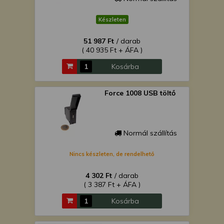
Készleten
51 987 Ft
/ darab
( 40 935 Ft + ÁFA )
Kosárba
Force 1008 USB töltő
Normál szállítás
Nincs készleten, de rendelhető
4 302 Ft
/ darab
( 3 387 Ft + ÁFA )
Kosárba