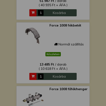
51 987 Ft
/ darab
( 40 935 Ft + ÁFA )
Kosárba
Force 1008 fékbetét
Normál szállítás
Készleten
13 485 Ft
/ darab
( 10 618 Ft + ÁFA )
Kosárba
Force 1008 főfékhenger