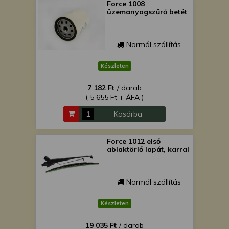
Force 1008
üzemanyagszűrő betét
Normál szállítás
Készleten
7 182 Ft
/ darab
( 5 655 Ft + ÁFA )
Kosárba
Force 1012 első
ablaktörlő lapát, karral
Normál szállítás
Készleten
19 035 Ft
/ darab