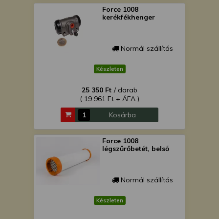
Force 1008
kerékfékhenger
Normál szállítás
Készleten
25 350 Ft
/ darab
( 19 961 Ft + ÁFA )
Kosárba
Force 1008
légszűrőbetét, belső
Normál szállítás
Készleten