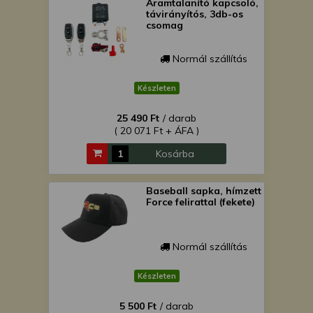
Áramtalanító kapcsoló,
távirányítós, 3db-os
csomag
Normál szállítás
Készleten
25 490 Ft
/ darab
( 20 071 Ft + ÁFA )
Kosárba
Baseball sapka, hímzett
Force felirattal (fekete)
Normál szállítás
Készleten
5 500 Ft
/ darab