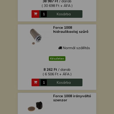
38 987 Ft
/ darab
( 30 698 Ft + ÁFA )
Kosárba
Force 1008
hidraulikaolaj szűrő
Normál szállítás
Készleten
8 262 Ft
/ darab
( 6 506 Ft + ÁFA )
Kosárba
Force 1008 irányváltó
szenzor