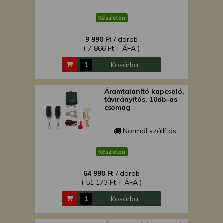
Készleten
9 990 Ft
/ darab
( 7 866 Ft + ÁFA )
Kosárba
Áramtalanító kapcsoló,
távirányítós, 10db-os
csomag
Normál szállítás
Készleten
64 990 Ft
/ darab
( 51 173 Ft + ÁFA )
Kosárba