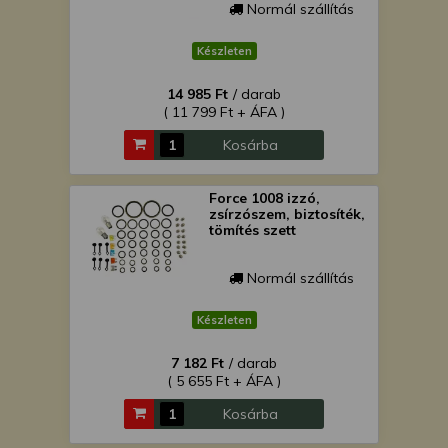
Normál szállítás
Készleten
14 985 Ft
/ darab
( 11 799 Ft + ÁFA )
Kosárba
Force 1008 izzó,
zsírzószem, biztosíték,
tömítés szett
Normál szállítás
Készleten
7 182 Ft
/ darab
( 5 655 Ft + ÁFA )
Kosárba