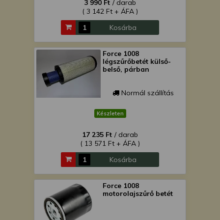
3 990 Ft
/ darab
( 3 142 Ft + ÁFA )
Kosárba
Force 1008
légszűrőbetét külső-
belső, párban
Normál szállítás
Készleten
17 235 Ft
/ darab
( 13 571 Ft + ÁFA )
Kosárba
Force 1008
motorolajszűrő betét