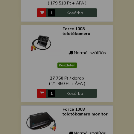
( 179 518 Ft + ÁFA )
Kosárba
Force 1008
tolatókamera
Normál szállítás
Készleten
27 750 Ft
/ darab
( 21 850 Ft + ÁFA )
Kosárba
Force 1008
tolatókamera monitor
Normál szállítás