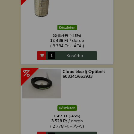
Készleten
22 614 Ft
(-45%)
12 438 Ft
/ darab
( 9 794 Ft + ÁFA )
Kosárba
Claas ékszíj Optibelt
603341/653933
Készleten
6 415 Ft
(-45%)
3 528 Ft
/ darab
( 2 778 Ft + ÁFA )