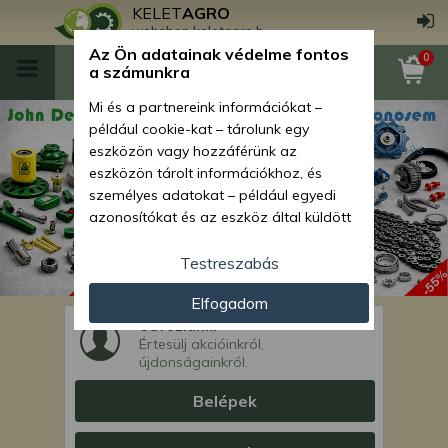
KELET
AGRO
webshop.keletagro.hu
Az Ön adatainak védelme fontos
0
a számunkra
Mi és a partnereink információkat –
például cookie-kat – tárolunk egy
eszközön vagy hozzáférünk az
eszközön tárolt információkhoz, és
személyes adatokat – például egyedi
azonosítókat és az eszköz által küldött
alapvető információkat – kezelünk
személyre szabott hirdetések és
Testreszabás
tartalom nyújtásához, hirdetés- és
Elfogadom
tartalomméréshez, nézettségi adatok
Üdvözlünk!
gyűjtéséhez, valamint termékek
Értesülj akcióinkról,
kifejlesztéséhez és a termékek
újdonságainkról.
javításához. Az Ön engedélyével mi és a
partnereink eszközleolvasásos
Belépek
módszerrel szerzett pontos geolokációs
adatokat és azonosítási információkat