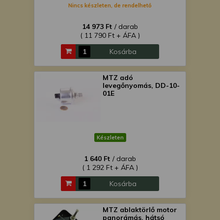
Nincs készleten, de rendelhető
14 973 Ft
/ darab
( 11 790 Ft + ÁFA )
Kosárba
MTZ adó
levegőnyomás, DD-10-
01E
Készleten
1 640 Ft
/ darab
( 1 292 Ft + ÁFA )
Kosárba
MTZ ablaktörlő motor
panorámás, hátsó