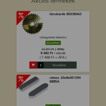
Akciós termékek
lánckerék 65036043
Utángyártott alkatrész
Készleten
21 071 Ft
(-55%)
9 482 Ft
/ darab
( 7 466 Ft + ÁFA )
Kosárba
retesz 10x8x60 DIN
6885A