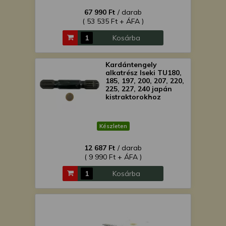
67 990 Ft
/ darab
( 53 535 Ft + ÁFA )
Kosárba
Kardántengely
alkatrész Iseki TU180,
185, 197, 200, 207, 220,
225, 227, 240 japán
kistraktorokhoz
Készleten
12 687 Ft
/ darab
( 9 990 Ft + ÁFA )
Kosárba