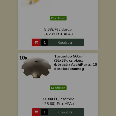
Készleten
5 382 Ft
/ darab
( 4 238 Ft + ÁFA )
Kosárba
Tárcsalap 560mm
(36x36), csipkés,
(bóracél) AsahiParts, 10
darabos csomag
Készleten
99 900 Ft
/ csomag
( 78 661 Ft + ÁFA )
Kosárba