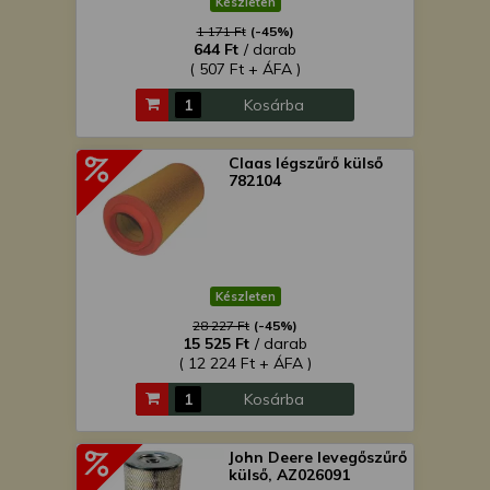
Készleten
1 171 Ft
(-45%)
644 Ft
/ darab
( 507 Ft + ÁFA )
Kosárba
Claas légszűrő külső
782104
Készleten
28 227 Ft
(-45%)
15 525 Ft
/ darab
( 12 224 Ft + ÁFA )
Kosárba
John Deere levegőszűrő
külső, AZ026091