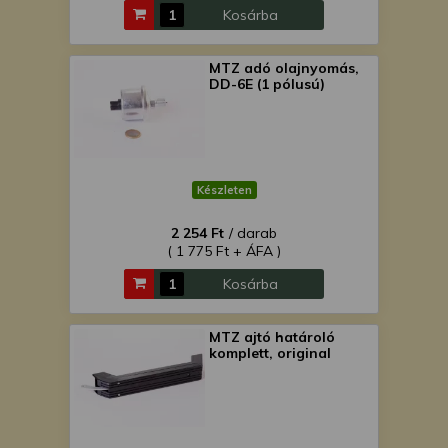
Kosárba
MTZ adó olajnyomás,
DD-6E (1 pólusú)
Készleten
2 254 Ft
/ darab
( 1 775 Ft + ÁFA )
Kosárba
MTZ ajtó határoló
komplett, original