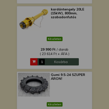
kardántengely 20LE
(15kW), 800mm,
szabadonfutós
Készleten
29 990 Ft
/ darab
( 23 614 Ft + ÁFA )
Kosárba
Gumi 9.5-24 SZUPER
ÁRON!
Készleten