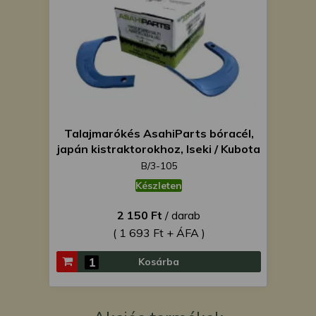
Talajmarókés AsahiParts bóracél,
japán kistraktorokhoz, Iseki / Kubota
/ Mitsubishi / Shibaura / Yanmar
B/3-105
Készleten
2 150 Ft
/ darab
( 1 693 Ft + ÁFA )
Kosárba