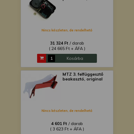
Nincs készleten, de rendelhető
31 324 Ft
/ darab
( 24 665 Ft + ÁFA )
Kosárba
MTZ 3. felfüggesztő
beakasztó, original
Nincs készleten, de rendelhető
4 601 Ft
/ darab
( 3 623 Ft + ÁFA )