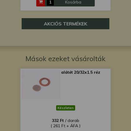
Kosárba
AKCIÓS TERMÉKEK
Mások ezeket vásárolták
alátét 20/32x1.5 réz
Készleten
332 Ft
/ darab
( 261 Ft + ÁFA )