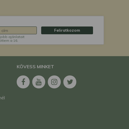
Feliratkozom
jobb ajánlatait
öttem a 16.
KÖVESS MINKET
nél