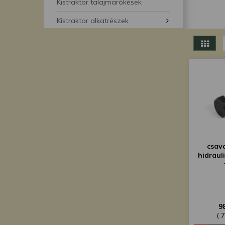
segítségével bármikor 
Kistraktor talajmarókések
Kistraktor alkatrészek
csav
hidraul
9
( 