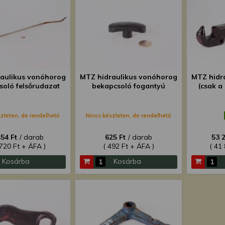
aulikus vonóhorog
MTZ hidraulikus vonóhorog
MTZ hidr
soló felsőrudazat
bekapcsoló fogantyú
(csak a
zleten, de rendelhető
Nincs készleten, de rendelhető
454 Ft
/ darab
625 Ft
/ darab
53 
 720 Ft + ÁFA )
( 492 Ft + ÁFA )
( 41
Kosárba
Kosárba