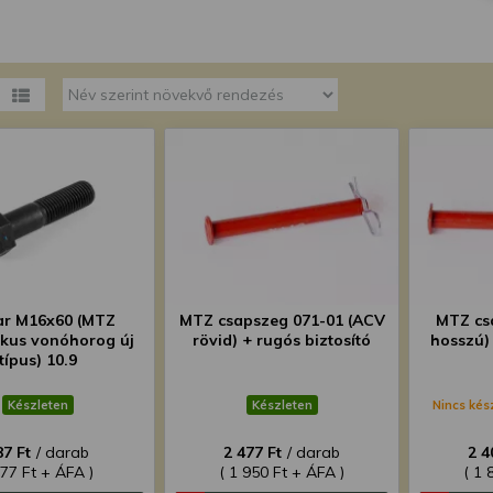
megváltoztathatja a beállításait.
ar M16x60 (MTZ
MTZ csapszeg 071-01 (ACV
MTZ cs
ikus vonóhorog új
rövid) + rugós biztosító
hosszú) 
típus) 10.9
Készleten
Készleten
Nincs kés
87 Ft
/ darab
2 477 Ft
/ darab
2 4
777 Ft + ÁFA )
( 1 950 Ft + ÁFA )
( 1 