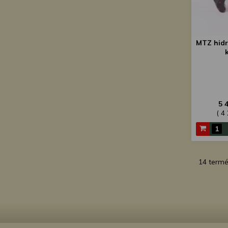
MTZ hidr
5 
( 4
14 term