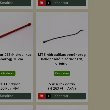
Kosárba
Kosárba
r 052 (hidraulikus
MTZ hidraulikus vonóhorog
horog) 76 cm
bekapcsoló alsórudazat,
original
Készleten
Készleten
38 Ft
/ darab
5 414 Ft
/ darab
250 Ft + ÁFA )
( 4 263 Ft + ÁFA )
Kosárba
Kosárba