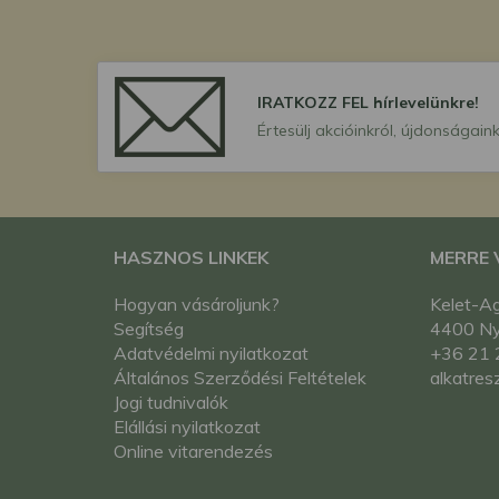
IRATKOZZ FEL hírlevelünkre!
Értesülj akcióinkról, újdonságaink
HASZNOS LINKEK
MERRE
Hogyan vásároljunk?
Kelet-Ag
Segítség
4400 Nyí
Adatvédelmi nyilatkozat
+36 21 
Általános Szerződési Feltételek
alkatres
Jogi tudnivalók
Elállási nyilatkozat
Online vitarendezés