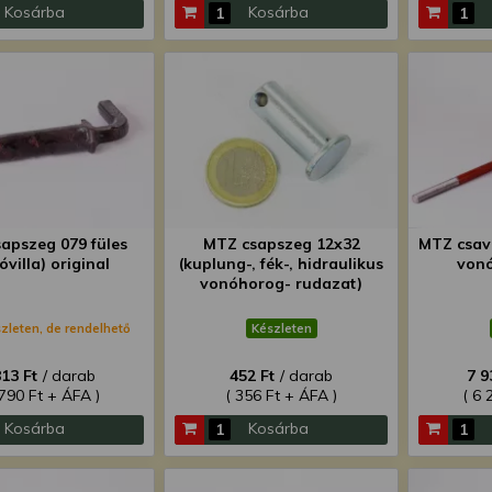
Kosárba
Kosárba
apszeg 079 füles
MTZ csapszeg 12x32
MTZ csava
óvilla) original
(kuplung-, fék-, hidraulikus
vonó
vonóhorog- rudazat)
zleten, de rendelhető
Készleten
813 Ft
/ darab
452 Ft
/ darab
7 9
 790 Ft + ÁFA )
( 356 Ft + ÁFA )
( 6 
Kosárba
Kosárba