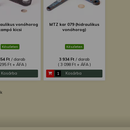
aulikus vonóhorog
MTZ kar 079 (hidraulikus
kampó kicsi
vonóhorog)
Készleten
Készleten
454 Ft
/ darab
3 934 Ft
/ darab
 295 Ft + ÁFA )
( 3 098 Ft + ÁFA )
Kosárba
Kosárba
ék