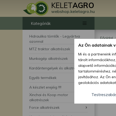
KELET
AGRO
webshop.keletagro.hu
Kategóriák
Hidraulika tömlők - Legyártva
Főoldal
azonnal
Az Ön adatainak 
MTZ
MTZ traktor alkatrészek
Mi és a partnereink i
Munkagép alkatrészek
tárolt információkhoz
alapvető információka
Kardántengelyek és alkatrészei
tartalomméréshez, néz
javításához. Az Ön en
Egyéb termékek
geolokációs adatokat 
A készlet erejéig !!!!
hozzájárulhat ahhoz, 
lehetőségként a hozzá
Testreszabá
Xinchai és Koop motor
megváltoztathatja beá
alkatrészek
feltétlenül szükséges 
Force alkatrészek
beállításai csak erre