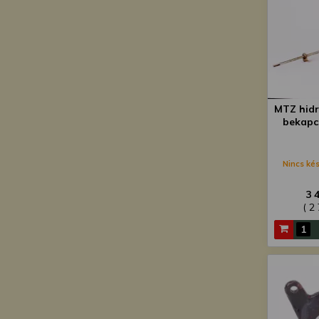
MTZ hidr
bekapc
Nincs kés
3 
( 2