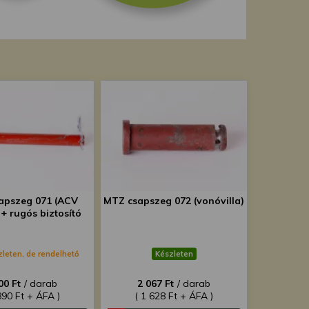
apszeg 071 (ACV
MTZ csapszeg 072 (vonóvilla)
+ rugós biztosító
zleten, de rendelhető
Készleten
00 Ft
/ darab
2 067 Ft
/ darab
890 Ft + ÁFA )
( 1 628 Ft + ÁFA )