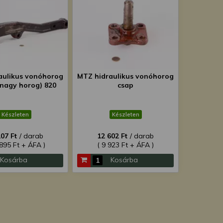
aulikus vonóhorog
MTZ hidraulikus vonóhorog
 nagy horog) 820
csap
Készleten
Készleten
207 Ft
/ darab
12 602 Ft
/ darab
 895 Ft + ÁFA )
( 9 923 Ft + ÁFA )
Kosárba
Kosárba