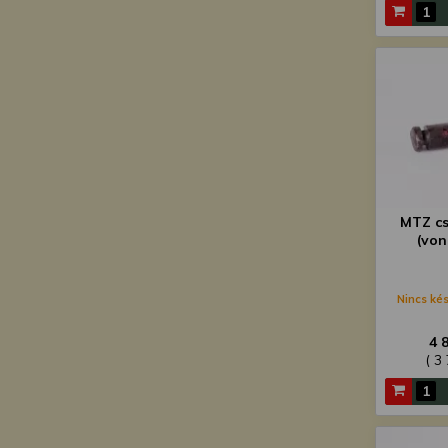
MTZ cs
(von
Nincs kés
4 
( 3