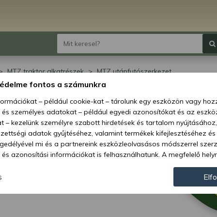
MTZ traktor alkatrészek
MTZ utánfutószerkezet
védelme fontos a számunkra
 utánfutószerkezet
nformációkat – például cookie-kat – tárolunk egy eszközön vagy ho
, és személyes adatokat – például egyedi azonosítókat és az eszköz
t – kezelünk személyre szabott hirdetések és tartalom nyújtásához,
ettségi adatok gyűjtéséhez, valamint termékek kifejlesztéséhez és
gedélyével mi és a partnereink eszközleolvasásos módszerrel szer
és azonosítási információkat is felhasználhatunk. A megfelelő helyr
hogy mi és a partnereink a fent leírtak szerint adatkezelést végezz
járulás megadása vagy elutasítása előtt részletesebb információkh
s
Elf
llításait. Felhívjuk figyelmét, hogy személyes adatainak bizonyos 
az Ön hozzájárulása, de jogában áll tiltakozni az ilyen jellegű adatke
 a weboldalra érvényesek. Erre a webhelyre visszatérve vagy az ada