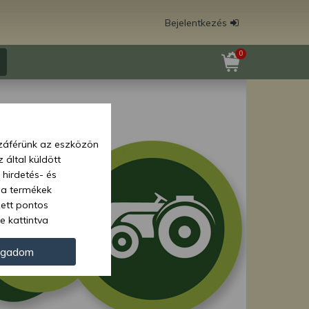
Bejelentkezés
0
zzáférünk az eszközön
 által küldött
 hirdetés- és
 a termékek
zett pontos
e kattintva
ünk. Másik
oz juthat, és
ogadom
kezeléséhez nem
zelés ellen. A
tvédelmi szabályzatunk