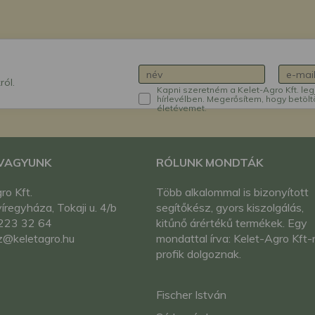
ról.
Kapni szeretném a Kelet-Agro Kft. leg
hírlevélben. Megerősítem, hogy betölt
életévemet.
 VAGYUNK
RÓLUNK MONDTÁK
ro Kft.
Több alkalommal is bizonyított
regyháza, Tokaji u. 4/b
segítőkész, gyors kiszolgálás,
223 32 64
kitűnő árértékű termékek. Egy
z@keletagro.hu
mondattal írva: Kelet-Agro Kft-
profik dolgoznak.
Fischer István