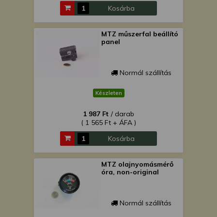
Kosárba
MTZ műszerfal beállító
panel
Normál szállítás
Készleten
1 987 Ft
/ darab
( 1 565 Ft + ÁFA )
Kosárba
MTZ olajnyomásmérő
óra, non-original
Normál szállítás