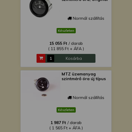
Normál szállítás
Készleten
15 055 Ft
/ darab
( 11 855 Ft + ÁFA )
Kosárba
MTZ üzemanyag
szintmérő óra új típus
Normál szállítás
Készleten
1 987 Ft
/ darab
( 1 565 Ft + ÁFA )