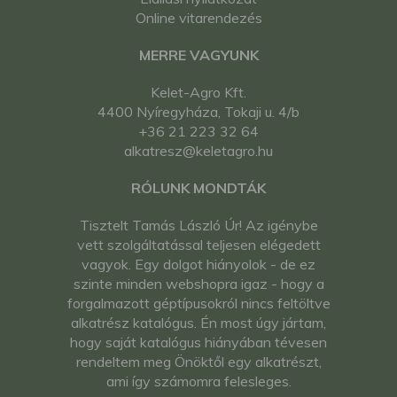
Online vitarendezés
MERRE VAGYUNK
Kelet-Agro Kft.
4400 Nyíregyháza, Tokaji u. 4/b
+36 21 223 32 64
alkatresz@keletagro.hu
RÓLUNK MONDTÁK
Tisztelt Tamás László Úr! Az igénybe
vett szolgáltatással teljesen elégedett
vagyok. Egy dolgot hiányolok - de ez
szinte minden webshopra igaz - hogy a
forgalmazott géptípusokról nincs feltöltve
alkatrész katalógus. Én most úgy jártam,
hogy saját katalógus hiányában tévesen
rendeltem meg Önöktől egy alkatrészt,
ami így számomra felesleges.