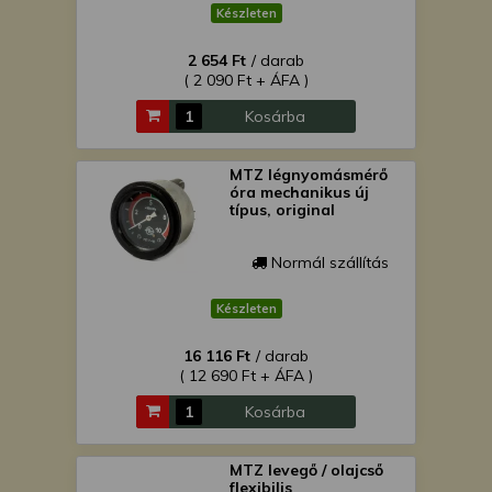
Készleten
2 654 Ft
/ darab
( 2 090 Ft + ÁFA )
Kosárba
MTZ légnyomásmérő
óra mechanikus új
típus, original
Normál szállítás
Készleten
16 116 Ft
/ darab
( 12 690 Ft + ÁFA )
Kosárba
MTZ levegő / olajcső
flexibilis