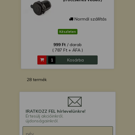
Normál szállítás
Készleten
999 Ft
/ darab
( 787 Ft + ÁFA )
Kosárba
28 termék
IRATKOZZ FEL hírlevelünkre!
Értesülj akcióinkról,
újdonságainkról.