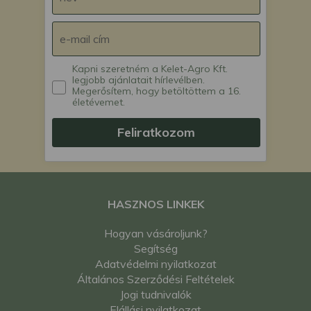
Kapni szeretném a Kelet-Agro Kft.
legjobb ajánlatait hírlevélben.
Megerősítem, hogy betöltöttem a 16.
életévemet.
Feliratkozom
HASZNOS LINKEK
Hogyan vásároljunk?
Segítség
Adatvédelmi nyilatkozat
Általános Szerződési Feltételek
Jogi tudnivalók
Elállási nyilatkozat