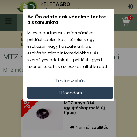
KELET
AGRO
webshop.keletagro.hu
Az Ön adatainak védelme fontos
0
a számunkra
Mi és a partnereink információkat –
Főoldal
MTZ traktor alkatrészek
MTZ elektromos alkatrészek
például cookie-kat – tárolunk egy
MTZ műszerfal és órák alkatrészei
eszközön vagy hozzáférünk az
eszközön tárolt információkhoz, és
MTZ műszerfal és órák alkatrészei
személyes adatokat – például egyedi
azonosítókat és az eszköz által küldött
MTZ műszerfal és órák alkatrészei
alapvető információkat – kezelünk
személyre szabott hirdetések és
Testreszabás
tartalom nyújtásához, hirdetés- és
Elfogadom
tartalomméréshez, nézettségi adatok
gyűjtéséhez, valamint termékek
MTZ anya 014
kifejlesztéséhez és a termékek
(gyújtáskapcsoló új
típus)
javításához. Az Ön engedélyével mi és a
partnereink eszközleolvasásos
módszerrel szerzett pontos geolokációs
Normál szállítás
adatokat és azonosítási információkat