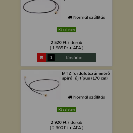
Normál szállítás
Készleten
2 520 Ft
/ darab
( 1 985 Ft + ÁFA )
Kosárba
MTZ fordulatszámmérő
spirál új típus (170 cm)
Normál szállítás
Készleten
2 920 Ft
/ darab
( 2 300 Ft + ÁFA )