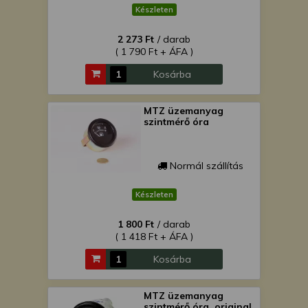
Készleten
2 273 Ft
/ darab
( 1 790 Ft + ÁFA )
Kosárba
MTZ üzemanyag
szintmérő óra
Normál szállítás
Készleten
1 800 Ft
/ darab
( 1 418 Ft + ÁFA )
Kosárba
MTZ üzemanyag
szintmérő óra, original