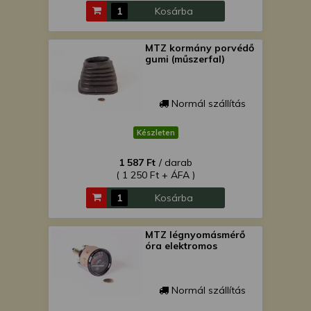
Kosárba
MTZ kormány porvédő
gumi (műszerfal)
Normál szállítás
Készleten
1 587 Ft
/ darab
( 1 250 Ft + ÁFA )
Kosárba
MTZ légnyomásmérő
óra elektromos
Normál szállítás