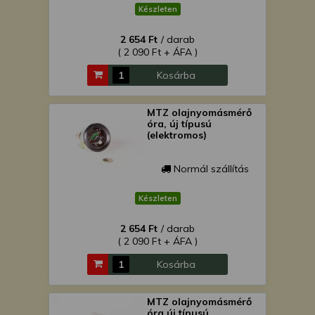
Készleten
2 654 Ft
/ darab
( 2 090 Ft + ÁFA )
Kosárba
MTZ olajnyomásmérő
óra, új típusú
(elektromos)
Normál szállítás
Készleten
2 654 Ft
/ darab
( 2 090 Ft + ÁFA )
Kosárba
MTZ olajnyomásmérő
óra új típusú,