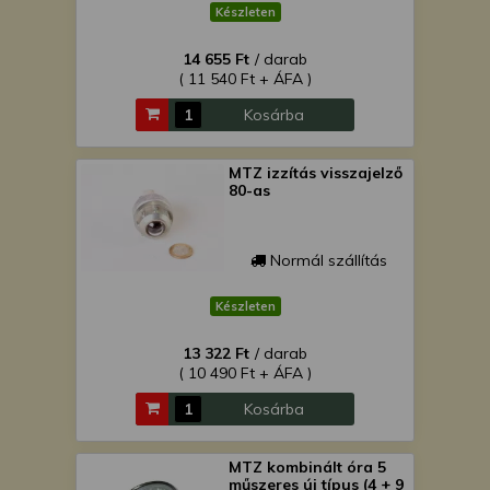
Készleten
14 655 Ft
/ darab
( 11 540 Ft + ÁFA )
Kosárba
MTZ izzítás visszajelző
80-as
Normál szállítás
Készleten
13 322 Ft
/ darab
( 10 490 Ft + ÁFA )
Kosárba
MTZ kombinált óra 5
műszeres új típus (4 + 9