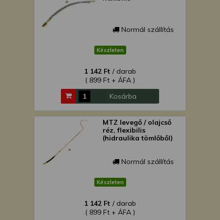
Normál szállítás
Készleten
1 142 Ft
/ darab
( 899 Ft + ÁFA )
Kosárba
MTZ levegő / olajcső
réz, flexibilis
(hidraulika tömlőből)
Normál szállítás
Készleten
1 142 Ft
/ darab
( 899 Ft + ÁFA )