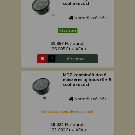
csatlakozós)
Normál szállítás
Készleten
31 857 Ft
/ darab
( 25 085 Ft + ÁFA )
Kosárba
MTZ kombinált óra 6
műszeres új típus (6 + 9
csatlakozós)
Normál szállítás
Nincs készleten, de rendelhető
29 324 Ft
/ darab
( 23 090 Ft + ÁFA )