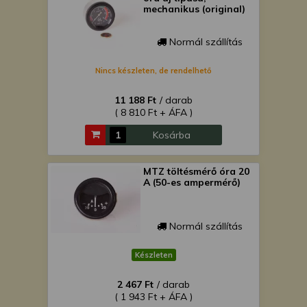
mechanikus (original)
Normál szállítás
Nincs készleten, de rendelhető
11 188 Ft
/ darab
( 8 810 Ft + ÁFA )
Kosárba
MTZ töltésmérő óra 20
A (50-es ampermérő)
Normál szállítás
Készleten
2 467 Ft
/ darab
( 1 943 Ft + ÁFA )