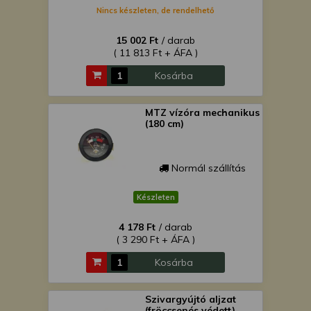
Nincs készleten, de rendelhető
15 002 Ft
/ darab
( 11 813 Ft + ÁFA )
Kosárba
MTZ vízóra mechanikus
(180 cm)
Normál szállítás
Készleten
4 178 Ft
/ darab
( 3 290 Ft + ÁFA )
Kosárba
Szivargyújtó aljzat
(fröccsenés védett)