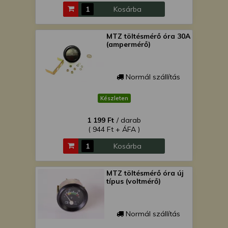
Kosárba
MTZ töltésmérő óra 30A
(ampermérő)
Normál szállítás
Készleten
1 199 Ft
/ darab
( 944 Ft + ÁFA )
Kosárba
MTZ töltésmérő óra új
típus (voltmérő)
Normál szállítás