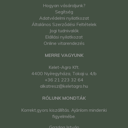
Hogyan vásároljunk?
Segítség
Adatvédelmi nyilatkozat
Általános Szerződési Feltételek
Jogi tudnivalók
Elállási nyilatkozat
Online vitarendezés
MERRE VAGYUNK
Kelet-Agro Kft.
4400 Nyíregyháza, Tokaji u. 4/b
+36 21 223 32 64
alkatresz@keletagro.hu
RÓLUNK MONDTÁK
Korrekt,gyors kiszállítás. Ajánlom mindenki
figyelmébe.
Gazdag István