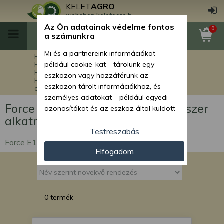
KELET
AGRO
webshop.keletagro.hu
Az Ön adatainak védelme fontos
0
a számunkra
Mi és a partnereink információkat –
Főoldal
Force alkatrészek
Force rakodók alkatrészei
például cookie-kat – tárolunk egy
Force E1006-14.4 rakodógép alkatrészek
eszközön vagy hozzáférünk az
Force E1006-14.4 hidraulikarendszer
eszközön tárolt információkhoz, és
alkatrészek
személyes adatokat – például egyedi
Force E1006-14.4 hidraulikarendszer
azonosítókat és az eszköz által küldött
alkatrészek
alapvető információkat – kezelünk
személyre szabott hirdetések és
Testreszabás
tartalom nyújtásához, hirdetés- és
Force E1006-14.4 hidraulikarendszer alkatrészek
Elfogadom
tartalomméréshez, nézettségi adatok
gyűjtéséhez, valamint termékek
kifejlesztéséhez és a termékek
javításához. Az Ön engedélyével mi és a
partnereink eszközleolvasásos
0 termék
módszerrel szerzett pontos geolokációs
adatokat és azonosítási információkat