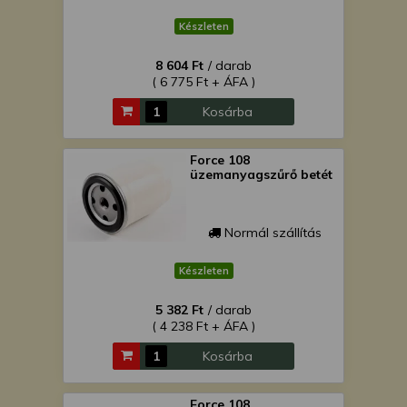
Készleten
8 604 Ft
/ darab
( 6 775 Ft + ÁFA )
Kosárba
Force 108
üzemanyagszűrő betét
Normál szállítás
Készleten
5 382 Ft
/ darab
( 4 238 Ft + ÁFA )
Kosárba
Force 108