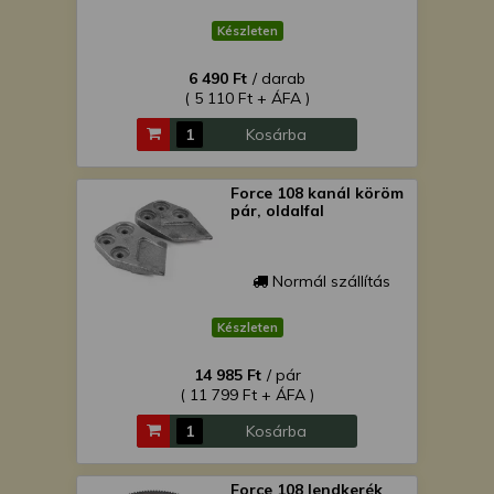
Készleten
6 490 Ft
/ darab
( 5 110 Ft + ÁFA )
Kosárba
Force 108 kanál köröm
pár, oldalfal
Normál szállítás
Készleten
14 985 Ft
/ pár
( 11 799 Ft + ÁFA )
Kosárba
Force 108 lendkerék