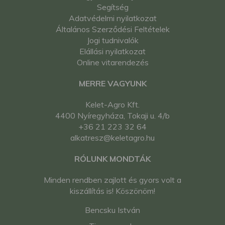
Segítség
Adatvédelmi nyilatkozat
Általános Szerződési Feltételek
Jogi tudnivalók
Elállási nyilatkozat
Online vitarendezés
MERRE VAGYUNK
Kelet-Agro Kft.
4400 Nyíregyháza, Tokaji u. 4/b
+36 21 223 32 64
alkatresz@keletagro.hu
RÓLUNK MONDTÁK
Minden rendben zajlott és gyors volt a
kiszállítás is! Köszönöm!
Bencsku István