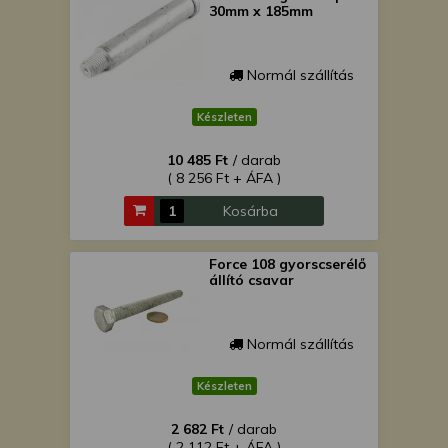
30mm x 185mm
Normál szállítás
Készleten
10 485 Ft
/ darab
( 8 256 Ft + ÁFA )
Kosárba
Force 108 gyorscserélő
állító csavar
Normál szállítás
Készleten
2 682 Ft
/ darab
( 2 112 Ft + ÁFA )