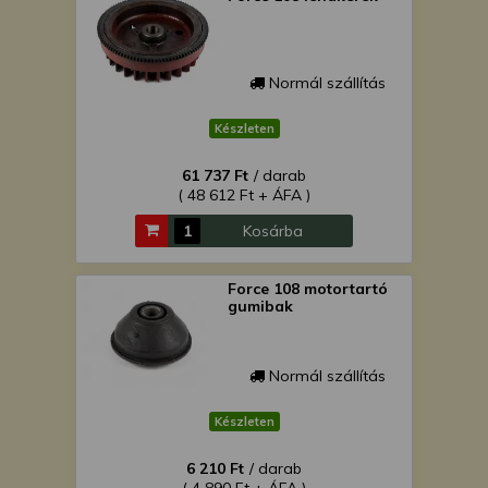
Normál szállítás
Készleten
61 737 Ft
/ darab
( 48 612 Ft + ÁFA )
Kosárba
Force 108 motortartó
gumibak
Normál szállítás
Készleten
6 210 Ft
/ darab