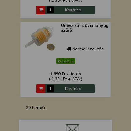
( 2 354 Ft + ÁFA )
Kosárba
Univerzális üzemanyag
szűrő
Normál szállítás
Készleten
1 690 Ft
/ darab
( 1 331 Ft + ÁFA )
Kosárba
20 termék