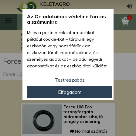
KELET
AGRO
webshop.keletagro.hu
Az Ön adatainak védelme fontos
0
a számunkra
Mi és a partnereink információkat –
Főoldal
Force alkatrészek
Force markolók alkatrészei
például cookie-kat – tárolunk egy
Force 108 Eco markoló alkatrészek
eszközön vagy hozzáférünk az
Force 108 Eco egyéb alkatrészek
eszközön tárolt információkhoz, és
Force 108 Eco egyéb alkatrészek
személyes adatokat – például egyedi
azonosítókat és az eszköz által küldött
alapvető információkat – kezelünk
Force 108 Eco markoló egyéb alkatrészei
személyre szabott hirdetések és
Testreszabás
tartalom nyújtásához, hirdetés- és
Elfogadom
tartalomméréshez, nézettségi adatok
gyűjtéséhez, valamint termékek
kifejlesztéséhez és a termékek
Force 108 Eco
toronyforgató
javításához. Az Ön engedélyével mi és a
hidromotor kihajtó
partnereink eszközleolvasásos
tengely szimering
módszerrel szerzett pontos geolokációs
Normál szállítás
adatokat és azonosítási információkat