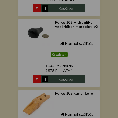
Kosárba
Force 108 Hidraulika
vezérlőkar markolat, v2
Normál szállítás
Készleten
1 242 Ft
/ darab
( 978 Ft + ÁFA )
Kosárba
Force 108 kanál köröm
Normál szállítás