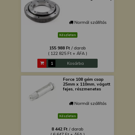
Normál szállítás
Készleten
155 988 Ft
/ darab
( 122 825 Ft + ÁFA )
Kosárba
Force 108 gém csap
25mm x 110mm, vágott
fejes, részmenetes
Normál szállítás
Készleten
8 442 Ft
/ darab
( 6 647 Ft + ÁFA )