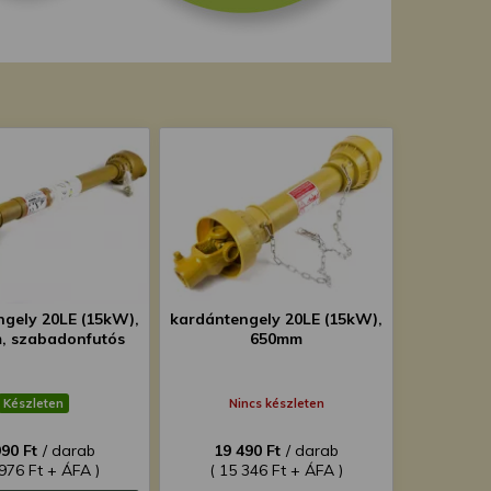
ngely 20LE (15kW),
kardántengely 20LE (15kW),
, szabadonfutós
650mm
Készleten
Nincs készleten
990 Ft
/ darab
19 490 Ft
/ darab
 976 Ft + ÁFA )
( 15 346 Ft + ÁFA )