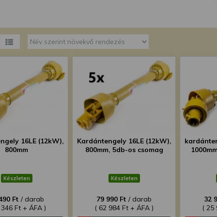
megváltoztathatja a beállításait.
ngely 16LE (12kW),
Kardántengely 16LE (12kW),
kardánte
800mm
800mm, 5db-os csomag
1000mm
Készleten
Készleten
490 Ft
/ darab
79 990 Ft
/ darab
32 
 346 Ft + ÁFA )
( 62 984 Ft + ÁFA )
( 25