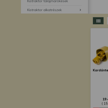
segítségével bármikor 
Kistraktor talajmarókések
Kistraktor alkatrészek
Kardánte
19 
( 15