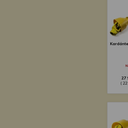
Kardánte
N
27 
( 22