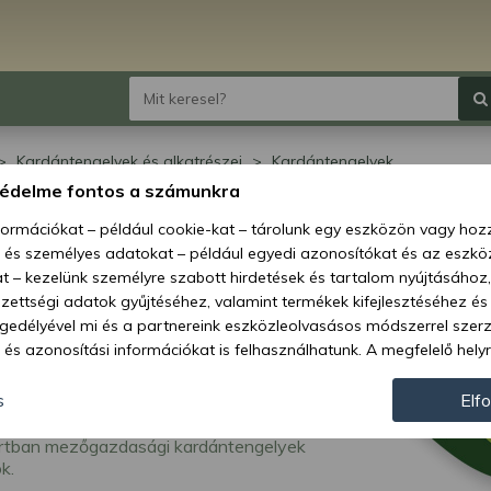
Kardántengelyek és alkatrészei
Kardántengelyek
védelme fontos a számunkra
dántengelyek
nformációkat – például cookie-kat – tárolunk egy eszközön vagy ho
, és személyes adatokat – például egyedi azonosítókat és az eszköz
t – kezelünk személyre szabott hirdetések és tartalom nyújtásához,
ettségi adatok gyűjtéséhez, valamint termékek kifejlesztéséhez és
gedélyével mi és a partnereink eszközleolvasásos módszerrel szer
és azonosítási információkat is felhasználhatunk. A megfelelő helyr
hogy mi és a partnereink a fent leírtak szerint adatkezelést végezz
járulás megadása vagy elutasítása előtt részletesebb információkh
s
Elf
llításait. Felhívjuk figyelmét, hogy személyes adatainak bizonyos 
rtban mezőgazdasági kardántengelyek
az Ön hozzájárulása, de jogában áll tiltakozni az ilyen jellegű adatke
k.
 a weboldalra érvényesek. Erre a webhelyre visszatérve vagy az ada