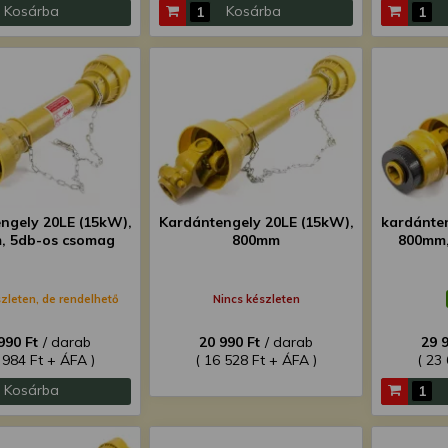
Kosárba
Kosárba
ngely 20LE (15kW),
Kardántengely 20LE (15kW),
kardánte
, 5db-os csomag
800mm
800mm,
zleten, de rendelhető
Nincs készleten
990 Ft
/ darab
20 990 Ft
/ darab
29 
 984 Ft + ÁFA )
( 16 528 Ft + ÁFA )
( 23
Kosárba