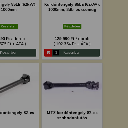
gely 85LE (62kW),
Kardántengely 85LE (62kW),
1000mm
1000mm, 3db-os csomag
Készleten
Készleten
990 Ft
/ darab
129 990 Ft
/ darab
 575 Ft + ÁFA )
( 102 354 Ft + ÁFA )
Kosárba
Kosárba
dántengely 82-es
MTZ kardántengely 82-es
szabadonfutós