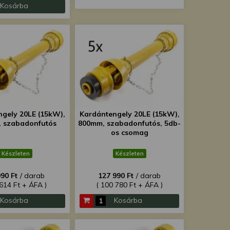
Kosárba
ngely 20LE (15kW),
Kardántengely 20LE (15kW),
 szabadonfutós
800mm, szabadonfutós, 5db-
os csomag
Készleten
Készleten
990 Ft
/ darab
127 990 Ft
/ darab
 614 Ft + ÁFA )
( 100 780 Ft + ÁFA )
Kosárba
Kosárba