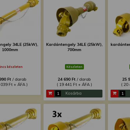
ngely 34LE (25kW),
Kardántengely 34LE (25kW),
kardánte
1000mm
700mm
incs készleten
Készleten
990 Ft
/ darab
24 690 Ft
/ darab
25 
 039 Ft + ÁFA )
( 19 441 Ft + ÁFA )
( 20
Kosárba