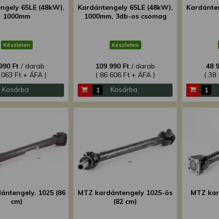
ngely 65LE (48kW),
Kardántengely 65LE (48kW),
Kardánten
1000mm
1000mm, 3db-os csomag
Készleten
Készleten
990 Ft
/ darab
109 990 Ft
/ darab
48 
 063 Ft + ÁFA )
( 86 606 Ft + ÁFA )
( 38
Kosárba
Kosárba
ántengely, 1025 (86
MTZ kardántengely 1025-ös
MTZ kar
cm)
(82 cm)