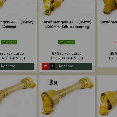
ngely 47LE (35kW),
Kardántengely 47LE (35kW),
Kardánten
1000mm
1000mm, 3db-os csomag
Készleten
Készleten
Ni
990 Ft
/ darab
87 990 Ft
/ darab
29 
 976 Ft + ÁFA )
( 69 283 Ft + ÁFA )
( 23
Kosárba
Kosárba