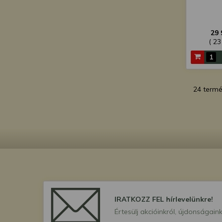
29 
( 23
24 term
IRATKOZZ FEL hírlevelünkre!
Értesülj akcióinkról, újdonságaink