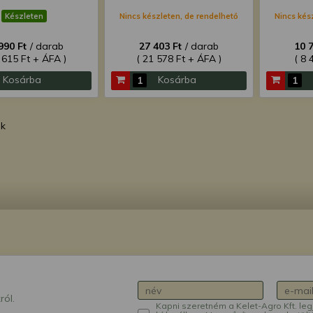
Készleten
Nincs készleten, de rendelhető
Nincs kés
990 Ft
/ darab
27 403 Ft
/ darab
10 
 615 Ft + ÁFA )
( 21 578 Ft + ÁFA )
( 8 
Kosárba
Kosárba
ék
ról.
Kapni szeretném a Kelet-Agro Kft. leg