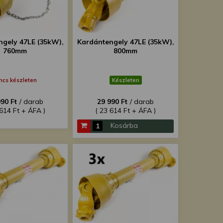
gely 47LE (35kW),
Kardántengely 47LE (35kW),
760mm
800mm
ncs készleten
Készleten
990 Ft
/ darab
29 990 Ft
/ darab
 614 Ft + ÁFA )
( 23 614 Ft + ÁFA )
Kosárba