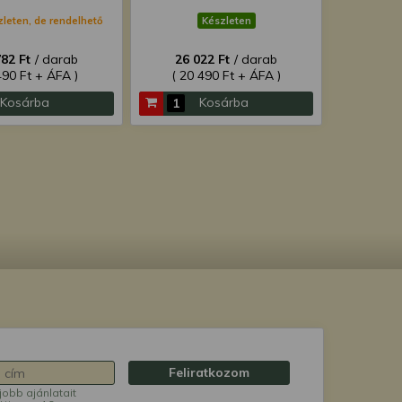
zleten, de rendelhető
Készleten
782 Ft
/ darab
26 022 Ft
/ darab
490 Ft + ÁFA )
( 20 490 Ft + ÁFA )
Kosárba
Kosárba
Feliratkozom
jobb ajánlatait