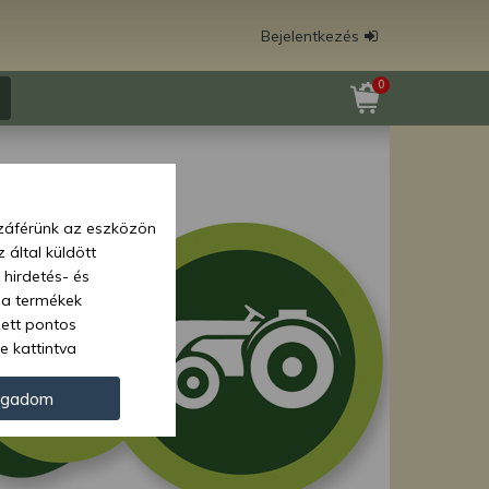
Bejelentkezés
0
zzáférünk az eszközön
 által küldött
 hirdetés- és
 a termékek
zett pontos
e kattintva
ünk. Másik
oz juthat, és
ogadom
kezeléséhez nem
zelés ellen. A
tvédelmi szabályzatunk