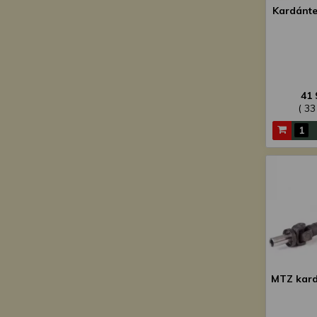
Kardánte
41 
( 33
MTZ kard