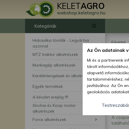
KELET
AGRO
webshop.keletagro.hu
Kategóriák
Hidraulika tömlők - Legyártva
Főoldal
azonnal
Az Ön adatainak 
Kar
MTZ traktor alkatrészek
Mi és a partnereink i
Munkagép alkatrészek
tárolt információkhoz
alapvető információka
Kardántengelyek és alkatrészei
tartalomméréshez, néz
javításához. Az Ön en
Egyéb termékek
geolokációs adatokat 
A készlet erejéig !!!!
hozzájárulhat ahhoz, 
lehetőségként a hozzá
Testreszabá
Xinchai és Koop motor
megváltoztathatja beá
alkatrészek
A csopo
feltétlenül szükséges 
Force alkatrészek
található
beállításai csak erre