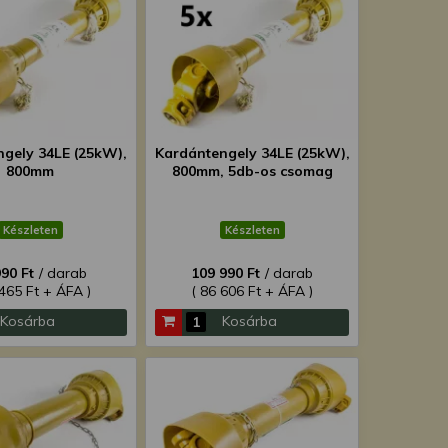
ngely 34LE (25kW),
Kardántengely 34LE (25kW),
800mm
800mm, 5db-os csomag
Készleten
Készleten
990 Ft
/ darab
109 990 Ft
/ darab
 465 Ft + ÁFA )
( 86 606 Ft + ÁFA )
Kosárba
Kosárba