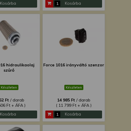
Kosárba
Kosárba
16 hidraulikaolaj
Force 1016 irányváltó szenzor
szűrő
Készleten
Készleten
62 Ft
/ darab
14 985 Ft
/ darab
506 Ft + ÁFA )
( 11 799 Ft + ÁFA )
Kosárba
Kosárba