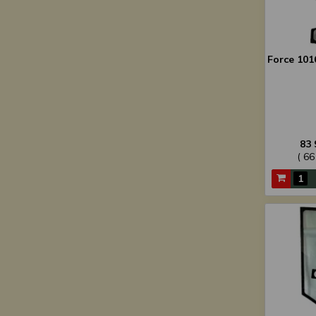
Force 101
83 
( 66