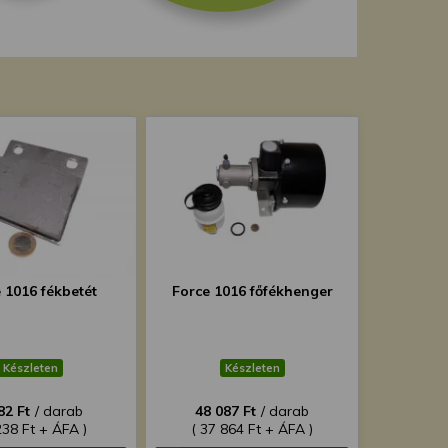
 1016 fékbetét
Force 1016 főfékhenger
Készleten
Készleten
82 Ft
/ darab
48 087 Ft
/ darab
238 Ft + ÁFA )
( 37 864 Ft + ÁFA )