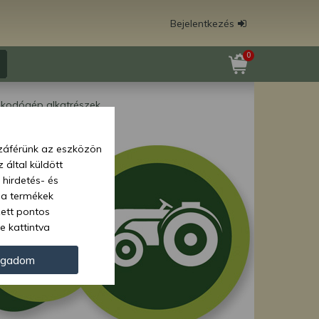
Bejelentkezés
0
akodógép alkatrészek
zzáférünk az eszközön
 által küldött
 hirdetés- és
 a termékek
zett pontos
e kattintva
ünk. Másik
oz juthat, és
ogadom
kezeléséhez nem
zelés ellen. A
tvédelmi szabályzatunk