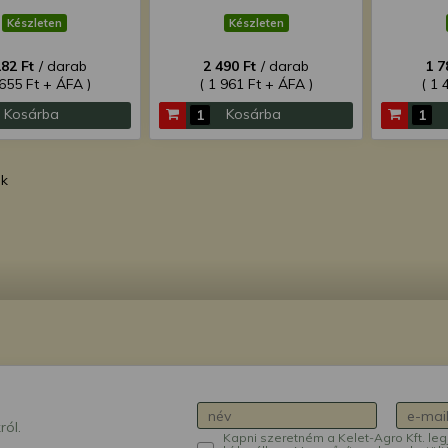
Készleten
Készleten
182 Ft
/ darab
2 490 Ft
/ darab
1 7
 655 Ft + ÁFA )
( 1 961 Ft + ÁFA )
( 1 
Kosárba
Kosárba
ék
ról.
Kapni szeretném a Kelet-Agro Kft. leg