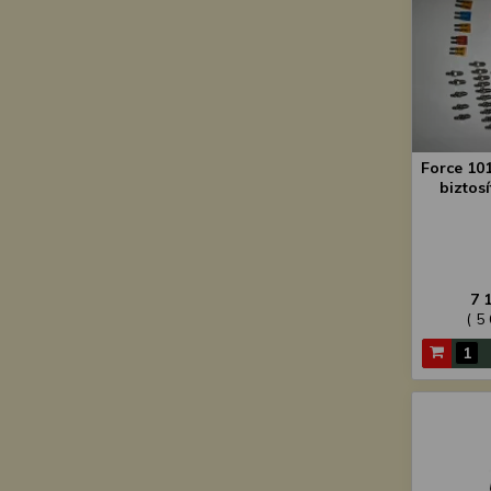
Force 101
biztosí
7 
( 5