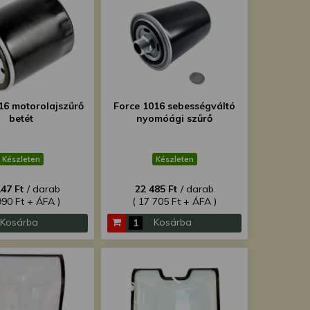
16 motorolajszűrő
Force 1016 sebességváltó
betét
nyomóági szűrő
Készleten
Készleten
147 Ft
/ darab
22 485 Ft
/ darab
990 Ft + ÁFA )
( 17 705 Ft + ÁFA )
Kosárba
Kosárba