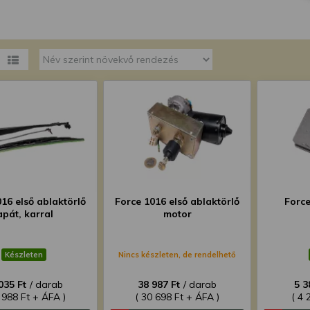
megváltoztathatja a beállításait.
16 első ablaktörlő
Force 1016 első ablaktörlő
Force
apát, karral
motor
Készleten
Nincs készleten, de rendelhető
035 Ft
/ darab
38 987 Ft
/ darab
5 3
 988 Ft + ÁFA )
( 30 698 Ft + ÁFA )
( 4 