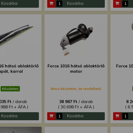
Kosárba
Kosárba
16 hátsó ablaktörlő
Force 1016 hátsó ablaktörlő
Force 10
apát, karral
motor
Készleten
Nincs készleten, de rendelhető
035 Ft
/ darab
38 987 Ft
/ darab
8 2
 988 Ft + ÁFA )
( 30 698 Ft + ÁFA )
( 6 
Kosárba
Kosárba