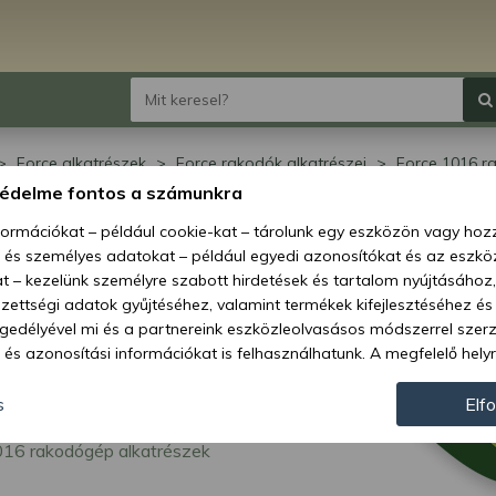
Force alkatrészek
Force rakodók alkatrészei
Force 1016 r
védelme fontos a számunkra
ce 1016 rakodógép
nformációkat – például cookie-kat – tárolunk egy eszközön vagy ho
, és személyes adatokat – például egyedi azonosítókat és az eszköz
atrészek
t – kezelünk személyre szabott hirdetések és tartalom nyújtásához,
ettségi adatok gyűjtéséhez, valamint termékek kifejlesztéséhez és
gedélyével mi és a partnereink eszközleolvasásos módszerrel szer
és azonosítási információkat is felhasználhatunk. A megfelelő helyr
hogy mi és a partnereink a fent leírtak szerint adatkezelést végezz
járulás megadása vagy elutasítása előtt részletesebb információkh
s
Elf
llításait. Felhívjuk figyelmét, hogy személyes adatainak bizonyos 
016 rakodógép alkatrészek
az Ön hozzájárulása, de jogában áll tiltakozni az ilyen jellegű adatke
 a weboldalra érvényesek. Erre a webhelyre visszatérve vagy az ada