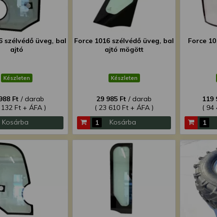
6 szélvédő üveg, bal
Force 1016 szélvédő üveg, bal
Force 10
ajtó
ajtó mögött
Készleten
Készleten
988 Ft
/ darab
29 985 Ft
/ darab
119 
 132 Ft + ÁFA )
( 23 610 Ft + ÁFA )
( 94
Kosárba
Kosárba