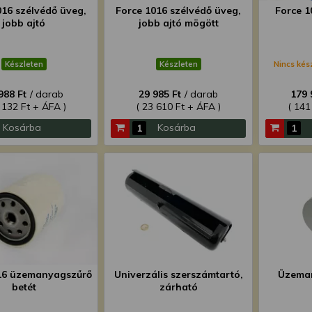
016 szélvédő üveg,
Force 1016 szélvédő üveg,
Force 1
jobb ajtó
jobb ajtó mögött
Készleten
Készleten
Nincs kés
988 Ft
/ darab
29 985 Ft
/ darab
179 
 132 Ft + ÁFA )
( 23 610 Ft + ÁFA )
( 141
Kosárba
Kosárba
16 üzemanyagszűrő
Univerzális szerszámtartó,
Üzeman
betét
zárható