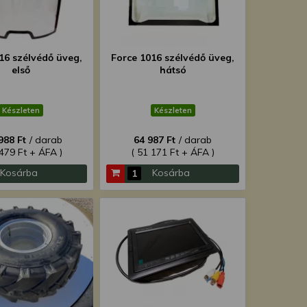
16 szélvédő üveg,
Force 1016 szélvédő üveg,
első
hátsó
Készleten
Készleten
988 Ft
/ darab
64 987 Ft
/ darab
 479 Ft + ÁFA )
( 51 171 Ft + ÁFA )
Kosárba
Kosárba