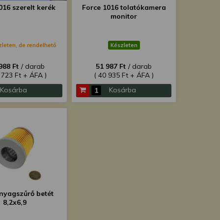
016 szerelt kerék
Force 1016 tolatókamera
monitor
zleten, de rendelhető
Készleten
988 Ft
/ darab
51 987 Ft
/ darab
 723 Ft + ÁFA )
( 40 935 Ft + ÁFA )
Kosárba
Kosárba
yagszűrő betét
8,2x6,9