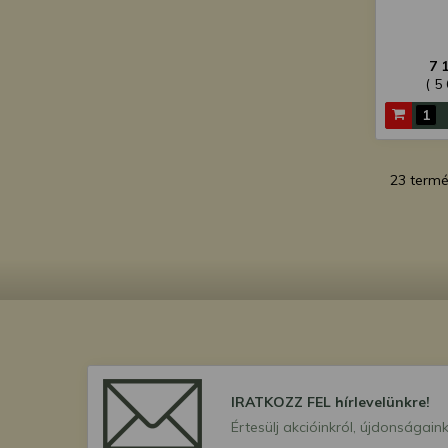
7 
( 5
23 term
IRATKOZZ FEL hírlevelünkre!
Értesülj akcióinkról, újdonságaink