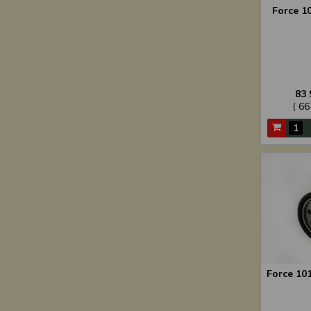
Force 1
83 
( 66
Force 10