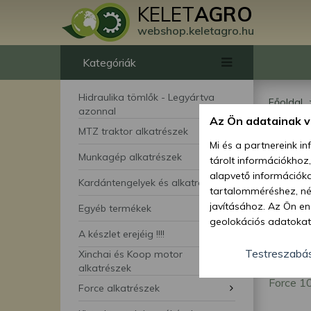
KELET
AGRO
webshop.keletagro.hu
Kategóriák
Hidraulika tömlők - Legyártva
Főoldal
azonnal
Az Ön adatainak 
For
MTZ traktor alkatrészek
Mi és a partnereink i
Munkagép alkatrészek
tárolt információkhoz
alk
alapvető információka
Kardántengelyek és alkatrészei
tartalomméréshez, néz
javításához. Az Ön en
Egyéb termékek
geolokációs adatokat 
A készlet erejéig !!!!
hozzájárulhat ahhoz, 
lehetőségként a hozzá
Testreszabá
Xinchai és Koop motor
megváltoztathatja beá
alkatrészek
Force 1
feltétlenül szükséges 
Force alkatrészek
beállításai csak erre