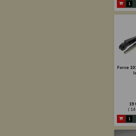
Force 10
l
19 
( 14