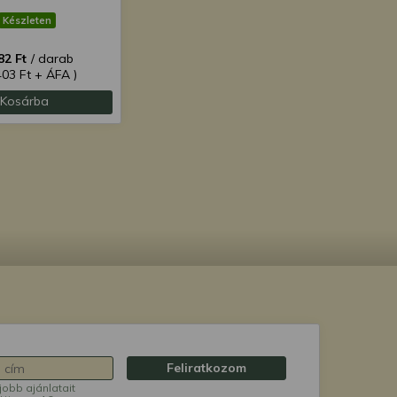
Készleten
82 Ft
/ darab
403 Ft + ÁFA )
Kosárba
Feliratkozom
jobb ajánlatait