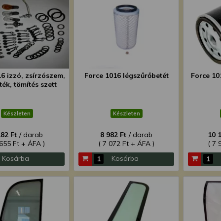
6 izzó, zsírzószem,
Force 1016 légszűrőbetét
Force 10
ték, tömítés szett
Készleten
Készleten
182 Ft
/ darab
8 982 Ft
/ darab
10 
 655 Ft + ÁFA )
( 7 072 Ft + ÁFA )
( 7 
Kosárba
Kosárba