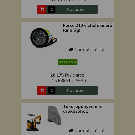
Kosárba
Force 210 vízhőfokmérő
(analóg)
Normál szállítás
Készleten
20 175 Ft
/ darab
( 15 886 Ft + ÁFA )
Kosárba
Takaróponyva mini
árokásóhoz
Normál szállítás