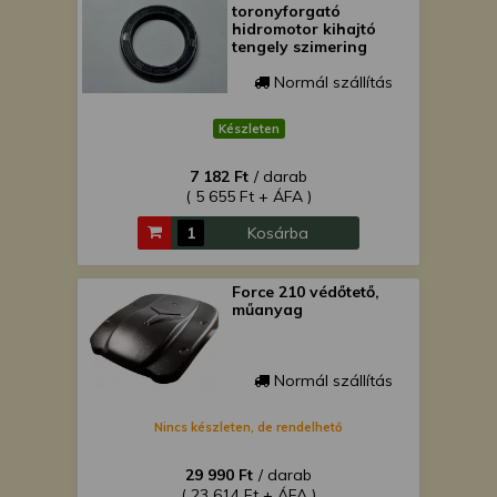
toronyforgató
hidromotor kihajtó
tengely szimering
Normál szállítás
Készleten
7 182 Ft
/ darab
( 5 655 Ft + ÁFA )
Kosárba
Force 210 védőtető,
műanyag
Normál szállítás
Nincs készleten, de rendelhető
29 990 Ft
/ darab
( 23 614 Ft + ÁFA )