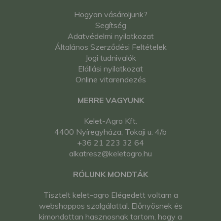
Hogyan vásároljunk?
Segítség
Adatvédelmi nyilatkozat
Általános Szerződési Feltételek
Jogi tudnivalók
Elállási nyilatkozat
Online vitarendezés
MERRE VAGYUNK
Kelet-Agro Kft.
4400 Nyíregyháza, Tokaji u. 4/b
+36 21 223 32 64
alkatresz@keletagro.hu
RÓLUNK MONDTÁK
Tisztelt kelet-agro Elégedett voltam a
webshoppos szolgálattal. Előnyösnek és
kimondottan hasznosnak tartom, hogy a