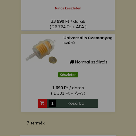
Nincs készleten
33 990 Ft
/ darab
( 26 764 Ft + ÁFA )
Univerzális üzemanyag
szűrő
Normál szállítás
Készleten
1 690 Ft
/ darab
( 1 331 Ft + ÁFA )
Kosárba
7 termék