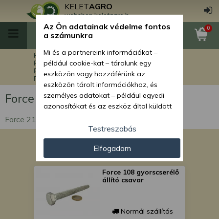
KELET
AGRO
webshop.keletagro.hu
Az Ön adatainak védelme fontos
0
a számunkra
Mi és a partnereink információkat –
Főoldal
Force alkatrészek
Force markolók alkatrészei
például cookie-kat – tárolunk egy
Force 210 markoló alkatrészek
eszközön vagy hozzáférünk az
Force 210 egyéb alkatrészek
eszközön tárolt információkhoz, és
Force 210 egyéb alkatrészek
személyes adatokat – például egyedi
azonosítókat és az eszköz által küldött
alapvető információkat – kezelünk
Force 210 egyéb alkatrészek
személyre szabott hirdetések és
Testreszabás
tartalom nyújtásához, hirdetés- és
Elfogadom
tartalomméréshez, nézettségi adatok
gyűjtéséhez, valamint termékek
kifejlesztéséhez és a termékek
Force 108 gyorscserélő
állító csavar
javításához. Az Ön engedélyével mi és a
partnereink eszközleolvasásos
módszerrel szerzett pontos geolokációs
Normál szállítás
adatokat és azonosítási információkat