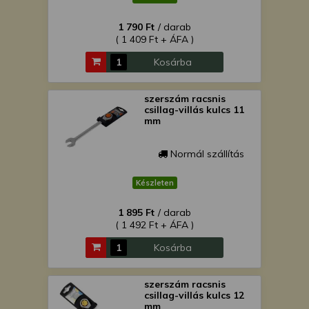
1 790 Ft
/ darab
( 1 409 Ft + ÁFA )
Kosárba
szerszám racsnis
csillag-villás kulcs 11
mm
Normál szállítás
Készleten
1 895 Ft
/ darab
( 1 492 Ft + ÁFA )
Kosárba
szerszám racsnis
csillag-villás kulcs 12
mm