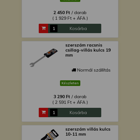
2 450 Ft
/ darab
( 1 929 Ft + ÁFA )
Kosárba
szerszám racsnis
csillag-villás kulcs 19
mm
Normál szállítás
Készleten
3 290 Ft
/ darab
( 2 591 Ft + ÁFA )
Kosárba
szerszám villás kulcs
10-11 mm