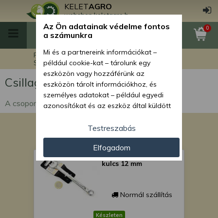
KELET
AGRO
webshop.keletagro.hu
Az Ön adatainak védelme fontos
0
a számunkra
Mi és a partnereink információkat –
Főoldal
Egyéb termékek
Szerszámok
például cookie-kat – tárolunk egy
Csillag-, villáskulcsok
eszközön vagy hozzáférünk az
Csillag-, villáskulcsok
eszközön tárolt információkhoz, és
személyes adatokat – például egyedi
A csoportban csillag-,villáskulcsok találhatók.
azonosítókat és az eszköz által küldött
alapvető információkat – kezelünk
személyre szabott hirdetések és
Testreszabás
tartalom nyújtásához, hirdetés- és
Elfogadom
tartalomméréshez, nézettségi adatok
szerszám csillag-villás
gyűjtéséhez, valamint termékek
kulcs 12 mm
kifejlesztéséhez és a termékek
javításához. Az Ön engedélyével mi és a
partnereink eszközleolvasásos
Normál szállítás
módszerrel szerzett pontos geolokációs
adatokat és azonosítási információkat
Készleten