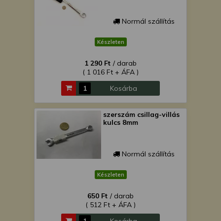
Normál szállítás
Készleten
1 290 Ft
/ darab
( 1 016 Ft + ÁFA )
Kosárba
szerszám csillag-villás
kulcs 8mm
Normál szállítás
Készleten
650 Ft
/ darab
( 512 Ft + ÁFA )