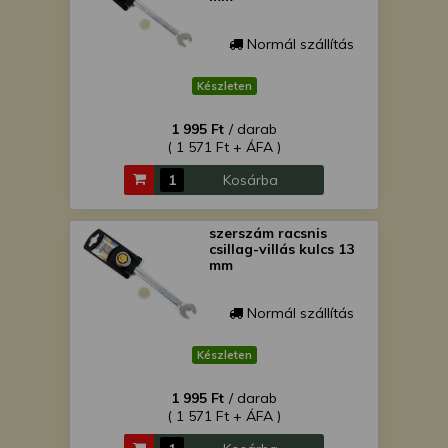
Normál szállítás
Készleten
1 995 Ft
/ darab
( 1 571 Ft + ÁFA )
Kosárba
szerszám racsnis
csillag-villás kulcs 13
mm
Normál szállítás
Készleten
1 995 Ft
/ darab
( 1 571 Ft + ÁFA )