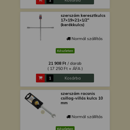
Kosárba
szerszám keresztkulcs
17×19×21×1/2"
(kerékkulcs)
Normál szállítás
Készleten
21 908 Ft
/ darab
( 17 250 Ft + ÁFA )
Kosárba
szerszám racsnis
csillag-villás kulcs 10
mm
Normál szállítás
Készleten