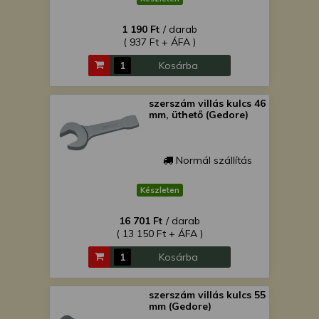
1 190 Ft
/ darab
( 937 Ft + ÁFA )
Kosárba
szerszám villás kulcs 46
mm, üthető (Gedore)
Normál szállítás
Készleten
16 701 Ft
/ darab
( 13 150 Ft + ÁFA )
Kosárba
szerszám villás kulcs 55
mm (Gedore)