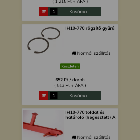
( 1 215 Ft + ÁFA )
Kosárba
IH10-770 rögzítő gyűrű
Normál szállítás
Készleten
652 Ft
/ darab
( 513 Ft + ÁFA )
Kosárba
IH10-770 toldat és
határoló (hegesztett) A
Normál szállítás