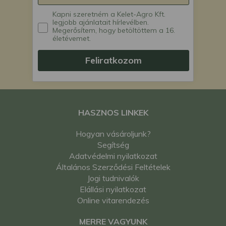
Kapni szeretném a Kelet-Agro Kft.
legjobb ajánlatait hírlevélben.
Megerősítem, hogy betöltöttem a 16.
életévemet.
Feliratkozom
HASZNOS LINKEK
Hogyan vásároljunk?
Segítség
Adatvédelmi nyilatkozat
Általános Szerződési Feltételek
Jogi tudnivalók
Elállási nyilatkozat
Online vitarendezés
MERRE VAGYUNK