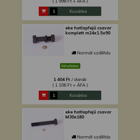
( 1 998 Ft + ÁFA )
Kosárba
eke hatlapfejű csavar
komplett m24x1.5x90
Normál szállítás
Készleten
1 404 Ft
/ darab
( 1 106 Ft + ÁFA )
Kosárba
eke hatlapfejű csavar
M30x180
Normál szállítás