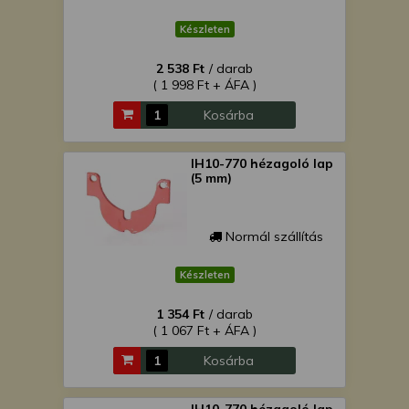
Készleten
2 538 Ft
/ darab
( 1 998 Ft + ÁFA )
Kosárba
IH10-770 hézagoló lap
(5 mm)
Normál szállítás
Készleten
1 354 Ft
/ darab
( 1 067 Ft + ÁFA )
Kosárba