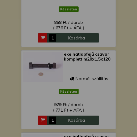
is felhasználhatunk. A megfelelő helyre
Készleten
kattintva hozzájárulhat ahhoz, hogy mi
és a partnereink a fent leírtak szerint
858 Ft
/ darab
adatkezelést végezzünk. Másik
( 676 Ft + ÁFA )
lehetőségként a hozzájárulás
megadása vagy elutasítása előtt
Kosárba
részletesebb információkhoz juthat, és
megváltoztathatja beállításait. Felhívjuk
eke hatlapfejű csavar
figyelmét, hogy személyes adatainak
komplett m20x1.5x120
bizonyos kezeléséhez nem feltétlenül
szükséges az Ön hozzájárulása, de
jogában áll tiltakozni az ilyen jellegű
Normál szállítás
adatkezelés ellen. A beállításai csak erre
a weboldalra érvényesek. Erre a
Készleten
webhelyre visszatérve vagy az
adatvédelmi szabályzatunk segítségével
979 Ft
/ darab
( 771 Ft + ÁFA )
bármikor megváltoztathatja a
beállításait.
Kosárba
eke hatlapfejű csavar