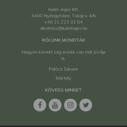
Kelet-Agro Kft.
4400 Nyíregyháza, Tokaji u. 4/b
+36 21 223 32 64
alkatresz@keletagro.hu
RÓLUNK MONDTÁK
Nagyon korrekt cég ennek van már jövője
is.
Palócz Sándor
Mártély
KÖVESS MINKET