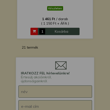
Készleten
1 461 Ft
/ darab
( 1 150 Ft + ÁFA )
Kosárba
21 termék
IRATKOZZ FEL hírlevelünkre!
Értesülj akcióinkról,
újdonságainkról.