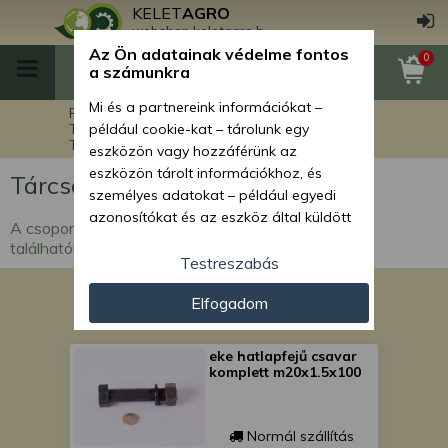
KELET
AGRO
webshop.keletagro.hu
Az Ön adatainak védelme fontos
0
a számunkra
Mi és a partnereink információkat –
Főoldal
Munkagép alkatrészek
Tárcsa alkatrészek
például cookie-kat – tárolunk egy
Tárcsa alkatrészek - IH10-770
eszközön vagy hozzáférünk az
eszközön tárolt információkhoz, és
Tárcsa alkatrészek - IH10-770
személyes adatokat – például egyedi
azonosítókat és az eszköz által küldött
A csoportban IH10-770 nehéz tárcsa alkatrészek
alapvető információkat – kezelünk
találhatók.
személyre szabott hirdetések és
Testreszabás
tartalom nyújtásához, hirdetés- és
Elfogadom
tartalomméréshez, nézettségi adatok
gyűjtéséhez, valamint termékek
kifejlesztéséhez és a termékek
eke hatlapfejű csavar
javításához. Az Ön engedélyével mi és a
komplett m20x1.5x100
partnereink eszközleolvasásos
módszerrel szerzett pontos geolokációs
Normál szállítás
adatokat és azonosítási információkat