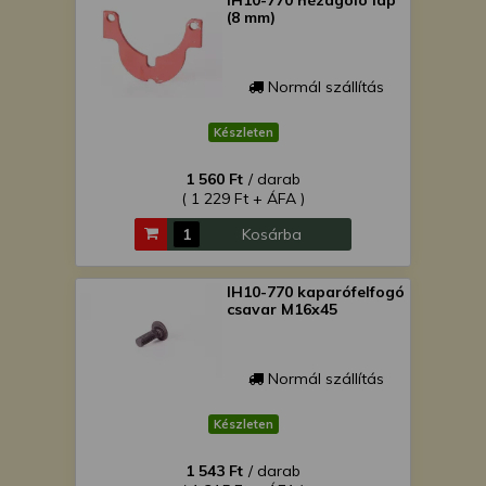
IH10-770 hézagoló lap
(8 mm)
Normál szállítás
Készleten
1 560 Ft
/ darab
( 1 229 Ft + ÁFA )
Kosárba
IH10-770 kaparófelfogó
csavar M16x45
Normál szállítás
Készleten
1 543 Ft
/ darab