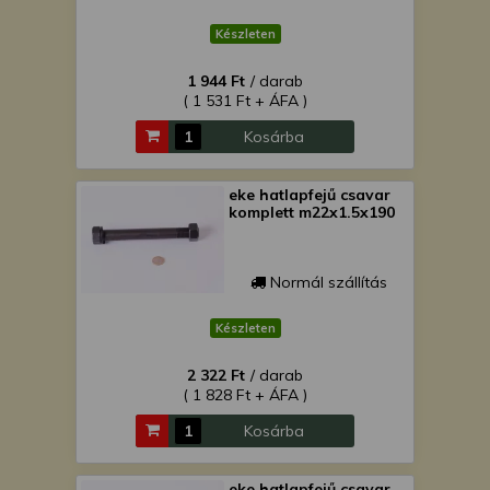
Készleten
1 944 Ft
/ darab
( 1 531 Ft + ÁFA )
Kosárba
eke hatlapfejű csavar
komplett m22x1.5x190
Normál szállítás
Készleten
2 322 Ft
/ darab
( 1 828 Ft + ÁFA )
Kosárba
eke hatlapfejű csavar