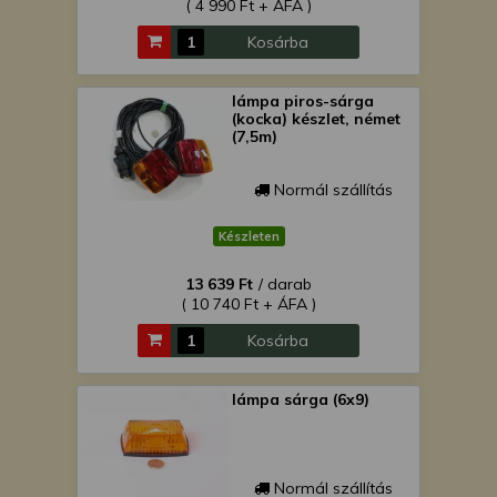
( 4 990 Ft + ÁFA )
Kosárba
lámpa piros-sárga
(kocka) készlet, német
(7,5m)
Normál szállítás
Készleten
13 639 Ft
/ darab
( 10 740 Ft + ÁFA )
Kosárba
lámpa sárga (6x9)
Normál szállítás