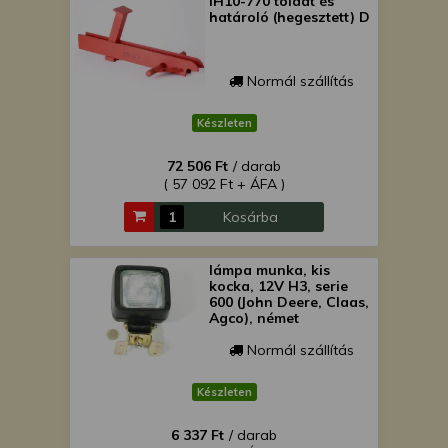
IH10-770 toldat és
határoló (hegesztett) D
Normál szállítás
Készleten
72 506 Ft
/ darab
( 57 092 Ft + ÁFA )
Kosárba
lámpa munka, kis
kocka, 12V H3, serie
600 (John Deere, Claas,
Agco), német
Normál szállítás
Készleten
6 337 Ft
/ darab