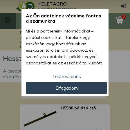
KELET
AGRO
webshop.keletagro.hu
Az Ön adatainak védelme fontos
0
a számunkra
Mi és a partnereink információkat –
Főoldal
Munkagép alkatrészek
Zöldmező gépek, rendsodrók, bálázók
például cookie-kat – tárolunk egy
alkatrészei
eszközön vagy hozzáférünk az
Hesston 5580 bálázó alkatrészei
eszközön tárolt információkhoz, és
Hesston 5580 bálázó alkatrészei
személyes adatokat – például egyedi
azonosítókat és az eszköz által küldött
alapvető információkat – kezelünk
A csoportban a Magyar Hesston 5580 körbálázó
személyre szabott hirdetések és
Testreszabás
alkatrészei találhatók
tartalom nyújtásához, hirdetés- és
Elfogadom
tartalomméréshez, nézettségi adatok
gyűjtéséhez, valamint termékek
kifejlesztéséhez és a termékek
javításához. Az Ön engedélyével mi és a
H5580 bálázó cső
partnereink eszközleolvasásos
módszerrel szerzett pontos geolokációs
adatokat és azonosítási információkat