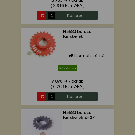
3 703 Ft
/ darab
( 2 916 Ft + ÁFA )
Kosárba
H5580 bálázó
lánckerék
Normál szállítás
Készleten
7 878 Ft
/ darab
( 6 203 Ft + ÁFA )
Kosárba
H5580 bálázó
lánckerék Z=17