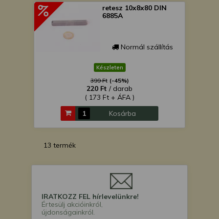
retesz 10x8x80 DIN
6885A
Normál szállítás
Készleten
399 Ft
(-45%)
220 Ft
/ darab
( 173 Ft + ÁFA )
Kosárba
13 termék
IRATKOZZ FEL hírlevelünkre!
Értesülj akcióinkról,
újdonságainkról.