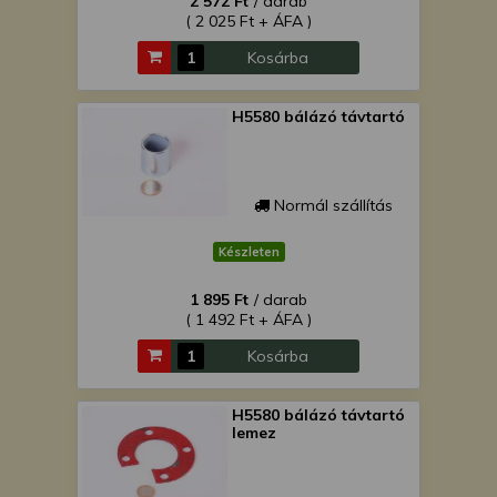
2 572 Ft
/ darab
( 2 025 Ft + ÁFA )
Kosárba
H5580 bálázó távtartó
Normál szállítás
Készleten
1 895 Ft
/ darab
( 1 492 Ft + ÁFA )
Kosárba
H5580 bálázó távtartó
lemez