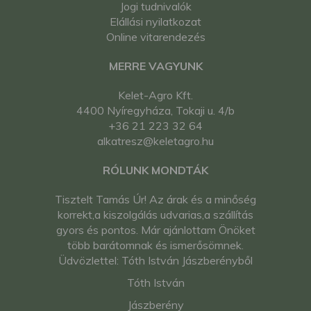
Jogi tudnivalók
Elállási nyilatkozat
Online vitarendezés
MERRE VAGYUNK
Kelet-Agro Kft.
4400 Nyíregyháza, Tokaji u. 4/b
+36 21 223 32 64
alkatresz@keletagro.hu
RÓLUNK MONDTÁK
Tisztelt Tamás Úr! Az árak és a minőség
korrekt,a kiszolgálás udvarias,a szállítás
gyors és pontos. Már ajánlottam Önöket
több barátomnak és ismerősömnek.
Üdvözlettel: Tóth István Jászberényből
Tóth István
Jászberény