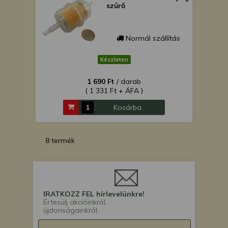
szűrő
Normál szállítás
Készleten
1 690 Ft
/ darab
( 1 331 Ft + ÁFA )
Kosárba
8 termék
IRATKOZZ FEL hírlevelünkre!
Értesülj akcióinkról,
újdonságainkról.