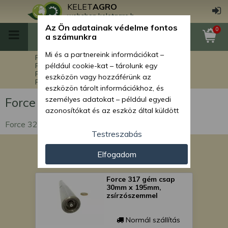
KELET
AGRO
webshop.keletagro.hu
Az Ön adatainak védelme fontos
0
a számunkra
Mi és a partnereink információkat –
Főoldal
Force alkatrészek
Force markolók alkatrészei
például cookie-kat – tárolunk egy
Force 326 markoló alkatrészek
eszközön vagy hozzáférünk az
Force 326 egyéb alkatrészek
eszközön tárolt információkhoz, és
Force 326 egyéb alkatrészek
személyes adatokat – például egyedi
azonosítókat és az eszköz által küldött
alapvető információkat – kezelünk
Force 326 egyéb alkatrészek
személyre szabott hirdetések és
Testreszabás
tartalom nyújtásához, hirdetés- és
Elfogadom
tartalomméréshez, nézettségi adatok
gyűjtéséhez, valamint termékek
kifejlesztéséhez és a termékek
Force 317 gém csap
30mm x 195mm,
javításához. Az Ön engedélyével mi és a
zsírzószemmel
partnereink eszközleolvasásos
módszerrel szerzett pontos geolokációs
Normál szállítás
adatokat és azonosítási információkat