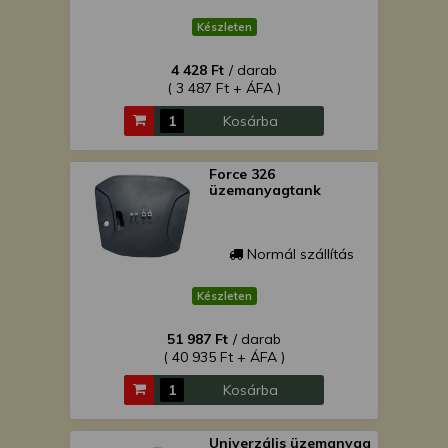
Készleten
4 428 Ft
/ darab
( 3 487 Ft + ÁFA )
Kosárba
Force 326
üzemanyagtank
Normál szállítás
Készleten
51 987 Ft
/ darab
( 40 935 Ft + ÁFA )
Kosárba
Univerzális üzemanyag