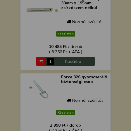
30mm x 195mm,
zsírzószem nélkül
Normál szállítás
Készleten
10 485 Ft
/ darab
( 8 256 Ft + ÁFA )
Kosárba
Force 326 gyorscserélő
biztonsági csap
Normál szállítás
Készleten
2 990 Ft
/ darab
( 2 354 Ft + ÁFA )