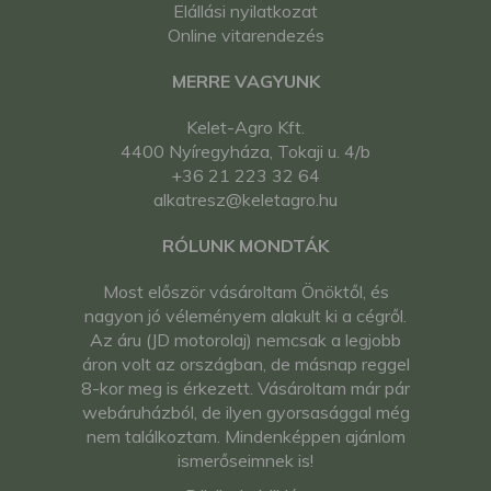
Elállási nyilatkozat
Online vitarendezés
MERRE VAGYUNK
Kelet-Agro Kft.
4400 Nyíregyháza, Tokaji u. 4/b
+36 21 223 32 64
alkatresz@keletagro.hu
RÓLUNK MONDTÁK
Most először vásároltam Önöktől, és
nagyon jó véleményem alakult ki a cégről.
Az áru (JD motorolaj) nemcsak a legjobb
áron volt az országban, de másnap reggel
8-kor meg is érkezett. Vásároltam már pár
webáruházból, de ilyen gyorsasággal még
nem találkoztam. Mindenképpen ajánlom
ismerőseimnek is!