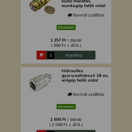
külső menetes,
munkagép felőli oldal
Normál szállítás
Készleten
1 257 Ft
/ darab
( 990 Ft + ÁFA )
Kosárba
Hidraulika
gyorscsatlakozó 18-as,
erőgép felőli oldal
Normál szállítás
Készleten
2 600 Ft
/ darab
( 2 048 Ft + ÁFA )