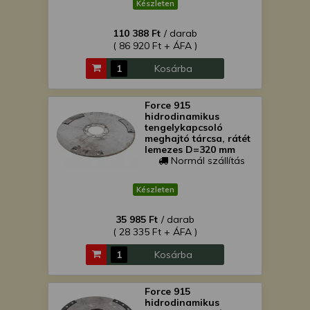
Készleten
110 388 Ft
/ darab
( 86 920 Ft + ÁFA )
Kosárba
Force 915
hidrodinamikus
tengelykapcsoló
meghajtó tárcsa, rátét
lemezes D=320 mm
Normál szállítás
Készleten
35 985 Ft
/ darab
( 28 335 Ft + ÁFA )
Kosárba
Force 915
hidrodinamikus