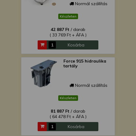
Normál szállítás
Készleten
42 887 Ft
/ darab
( 33 769 Ft + ÁFA )
Kosárba
Force 915 hidraulika
tartály
Normál szállítás
Készleten
81 887 Ft
/ darab
( 64 478 Ft + ÁFA )
Kosárba