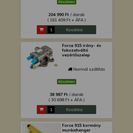
Készleten
204 990 Ft
/ darab
( 161 409 Ft + ÁFA )
Kosárba
Force 915 irány- és
fokozatváltó
vezérlőszelep
Normál szállítás
Készleten
38 987 Ft
/ darab
( 30 698 Ft + ÁFA )
Kosárba
Force 915 kormány
munkahenger