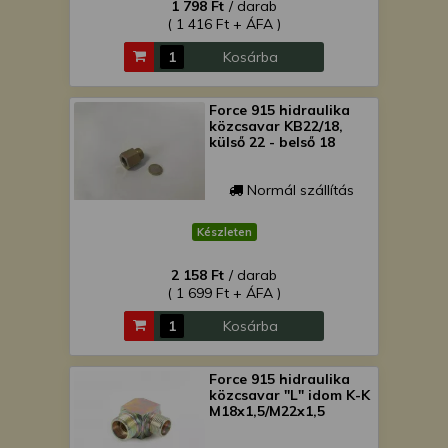
1 798 Ft
/ darab
( 1 416 Ft + ÁFA )
Kosárba
Force 915 hidraulika
közcsavar KB22/18,
külső 22 - belső 18
Normál szállítás
Készleten
2 158 Ft
/ darab
( 1 699 Ft + ÁFA )
Kosárba
Force 915 hidraulika
közcsavar "L" idom K-K
M18x1,5/M22x1,5