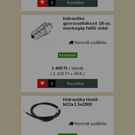
Kosárba
hidraulika
gyorscsatlakozó 18-as,
munkagép felőli oldal
Normál szállítás
Készleten
1 400 Ft
/ darab
( 1 103 Ft + ÁFA )
Kosárba
Hidraulika tömlő
M22x1,5x2900
Normál szállítás