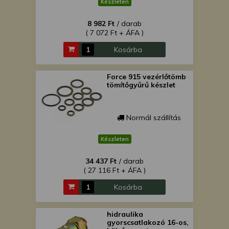
Készleten
8 982 Ft
/ darab
( 7 072 Ft + ÁFA )
Kosárba
Force 915 vezérlőtömb
tömítőgyűrű készlet
Normál szállítás
Készleten
34 437 Ft
/ darab
( 27 116 Ft + ÁFA )
Kosárba
hidraulika
gyorscsatlakozó 16-os,