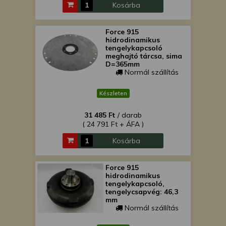
Kosárba
Force 915
hidrodinamikus
tengelykapcsoló
meghajtó tárcsa, sima
D=365mm
Normál szállítás
Készleten
31 485 Ft
/ darab
( 24 791 Ft + ÁFA )
Kosárba
Force 915
hidrodinamikus
tengelykapcsoló,
tengelycsapvég: 46,3
mm
Normál szállítás