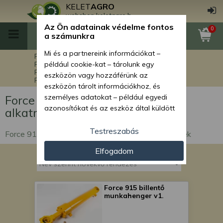
KELET
AGRO
webshop.keletagro.hu
Az Ön adatainak védelme fontos
0
a számunkra
Mi és a partnereink információkat –
Főoldal
Force alkatrészek
Force rakodók alkatrészei
például cookie-kat – tárolunk egy
Force 915 rakodógép alkatrészek
eszközön vagy hozzáférünk az
Force 915 hidraulikarendszer alkatrészek
eszközön tárolt információkhoz, és
Force 915 hidraulikarendszer
személyes adatokat – például egyedi
azonosítókat és az eszköz által küldött
alkatrészek
alapvető információkat – kezelünk
személyre szabott hirdetések és
Testreszabás
Force 915 rakodógép hidraulikarendszer alkatrészek
tartalom nyújtásához, hirdetés- és
Elfogadom
tartalomméréshez, nézettségi adatok
gyűjtéséhez, valamint termékek
kifejlesztéséhez és a termékek
javításához. Az Ön engedélyével mi és a
Force 915 billentő
partnereink eszközleolvasásos
munkahenger v1.
módszerrel szerzett pontos geolokációs
adatokat és azonosítási információkat