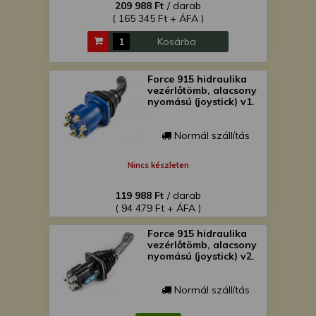
209 988 Ft
/ darab
( 165 345 Ft + ÁFA )
Kosárba
Force 915 hidraulika
vezérlőtömb, alacsony
nyomású (joystick) v1.
Normál szállítás
Nincs készleten
119 988 Ft
/ darab
( 94 479 Ft + ÁFA )
Force 915 hidraulika
vezérlőtömb, alacsony
nyomású (joystick) v2.
Normál szállítás