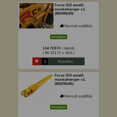
Force 915 emelő
munkahenger v1.
(860/80/40)
Normál szállítás
Készleten
114 720 Ft
/ darab
( 90 331 Ft + ÁFA )
Kosárba
Force 915 emelő
munkahenger v2.
(860/90/45)
Normál szállítás
Készleten