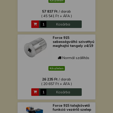
Készleten
57 837 Ft
/ darab
( 45 541 Ft + ÁFA )
Kosárba
Force 915
sebességváltó szivattyú
meghajtó tengely z4/19
Normál szállítás
Készleten
26 235 Ft
/ darab
( 20 657 Ft + ÁFA )
Kosárba
Force 915 talajkövető
funkció vezérlő szelep