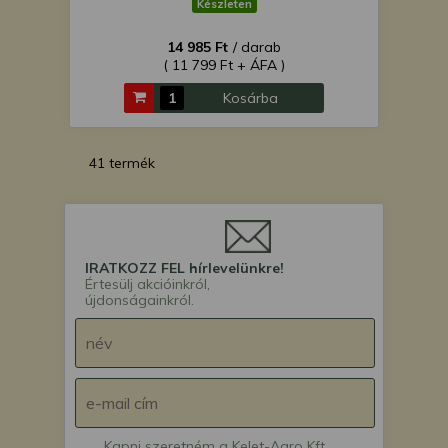
Készleten
14 985 Ft
/ darab
( 11 799 Ft + ÁFA )
Kosárba
41 termék
IRATKOZZ FEL hírlevelünkre!
Értesülj akcióinkról,
újdonságainkról.
Kapni szeretném a Kelet-Agro Kft.