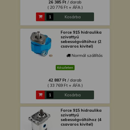
26 385 Ft
/ darab
( 20 776 Ft + ÁFA )
Kosárba
Force 915 hidraulika
szivattyú
sebességváltóhoz (2
csavaros kivitel)
Normál szállítás
Készleten
42 887 Ft
/ darab
( 33 769 Ft + ÁFA )
Kosárba
Force 915 hidraulika
szivattyú
sebességváltóhoz (4
csavaros kivitel)