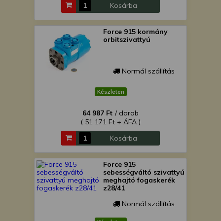
Kosárba
Force 915 kormány
orbitszivattyú
Normál szállítás
Készleten
64 987 Ft
/ darab
( 51 171 Ft + ÁFA )
Kosárba
Force 915
sebességváltó szivattyú
meghajtó fogaskerék
z28/41
Normál szállítás