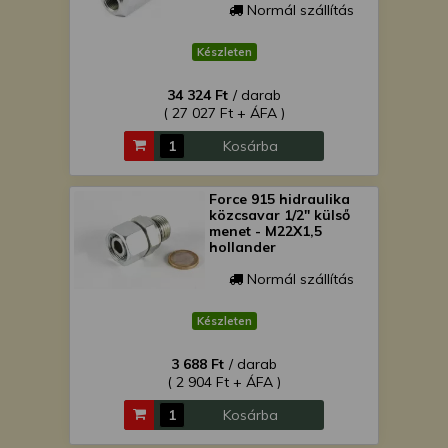
Normál szállítás
Készleten
34 324 Ft
/ darab
( 27 027 Ft + ÁFA )
Kosárba
Force 915 hidraulika
közcsavar 1/2" külső
menet - M22X1,5
hollander
Normál szállítás
Készleten
3 688 Ft
/ darab
( 2 904 Ft + ÁFA )
Kosárba