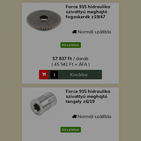
Force 915 hidraulika
szivattyú meghajtó
fogaskerék z19/47
Normál szállítás
Készleten
57 837 Ft
/ darab
( 45 541 Ft + ÁFA )
Kosárba
Force 915 hidraulika
szivattyú meghajtó
tengely z6/19
Normál szállítás
Készleten