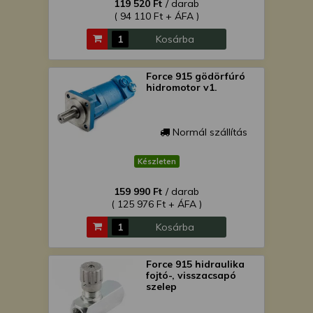
119 520 Ft
/ darab
( 94 110 Ft + ÁFA )
Kosárba
Force 915 gödörfúró
hidromotor v1.
Normál szállítás
Készleten
159 990 Ft
/ darab
( 125 976 Ft + ÁFA )
Kosárba
Force 915 hidraulika
fojtó-, visszacsapó
szelep