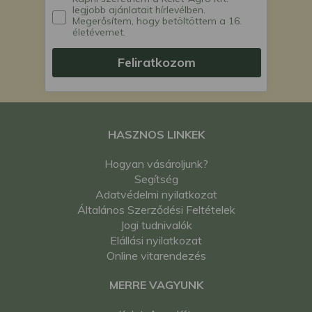
legjobb ajánlatait hírlevélben.
Megerősítem, hogy betöltöttem a 16.
életévemet.
Feliratkozom
HASZNOS LINKEK
Hogyan vásároljunk?
Segítség
Adatvédelmi nyilatkozat
Általános Szerződési Feltételek
Jogi tudnivalók
Elállási nyilatkozat
Online vitarendezés
MERRE VAGYUNK