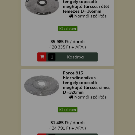
tengelykapcsoló
meghajtó tárcsa, rátét
lemezes D=365mm
Normál szállítás
Készleten
35 985 Ft
/ darab
( 28 335 Ft + ÁFA )
Kosárba
Force 915
hidrodinamikus
tengelykapcsoló
meghajtó tárcsa, sima,
D=320mm
Normál szállítás
Készleten
31 485 Ft
/ darab
( 24 791 Ft + ÁFA )