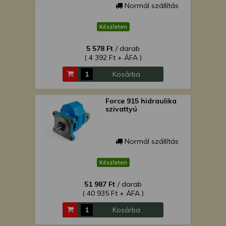
Normál szállítás
Készleten
5 578 Ft
/ darab
( 4 392 Ft + ÁFA )
Kosárba
Force 915 hidraulika
szivattyú
Normál szállítás
Készleten
51 987 Ft
/ darab
( 40 935 Ft + ÁFA )
Kosárba