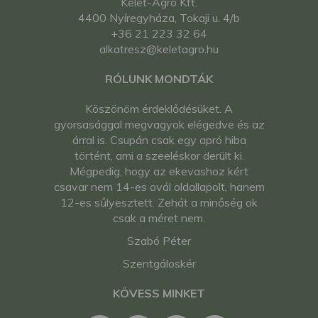
Kelet-Agro Kft.
4400 Nyíregyháza, Tokaji u. 4/b
+36 21 223 32 64
alkatresz@keletagro.hu
RÓLUNK MONDTÁK
Köszönöm érdeklődésüket. A
gyorsasággal megvagyok elégedve és az
árral is. Csupán csak egy apró hiba
történt, ami a szeeléskor derült ki.
Mégpedig, hogy az ekevashoz kért
csavar nem 14-es ovál oldallapolt, hanem
12-es sűlyesztett. Zehát a minőség ok
csak a méret nem.
Szabó Péter
Szentgáloskér
KÖVESS MINKET