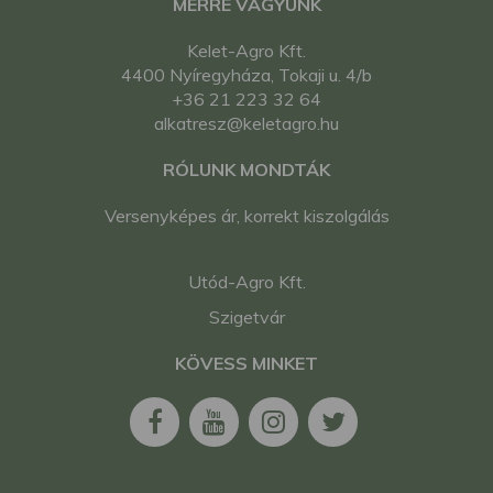
MERRE VAGYUNK
Kelet-Agro Kft.
4400 Nyíregyháza, Tokaji u. 4/b
+36 21 223 32 64
alkatresz@keletagro.hu
RÓLUNK MONDTÁK
Versenyképes ár, korrekt kiszolgálás
Utód-Agro Kft.
Szigetvár
KÖVESS MINKET