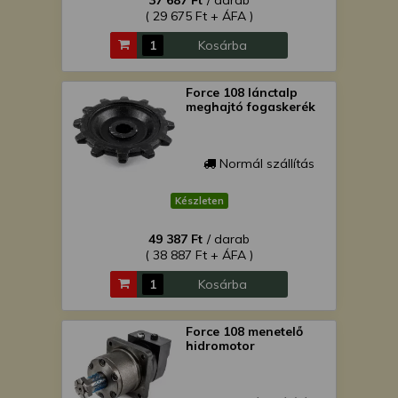
37 687 Ft
/ darab
( 29 675 Ft + ÁFA )
Kosárba
Force 108 lánctalp
meghajtó fogaskerék
Normál szállítás
Készleten
49 387 Ft
/ darab
( 38 887 Ft + ÁFA )
Kosárba
Force 108 menetelő
hidromotor