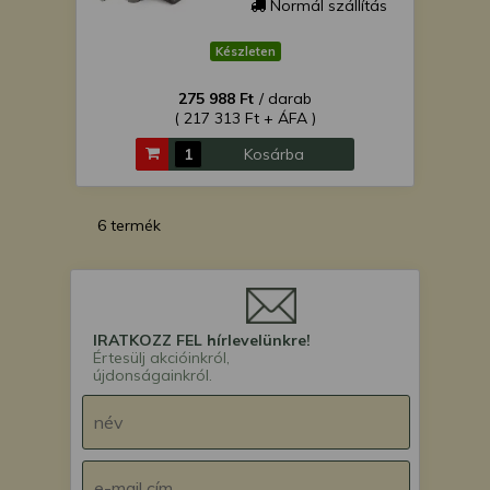
Normál szállítás
Készleten
275 988 Ft
/ darab
( 217 313 Ft + ÁFA )
Kosárba
6 termék
IRATKOZZ FEL hírlevelünkre!
Értesülj akcióinkról,
újdonságainkról.