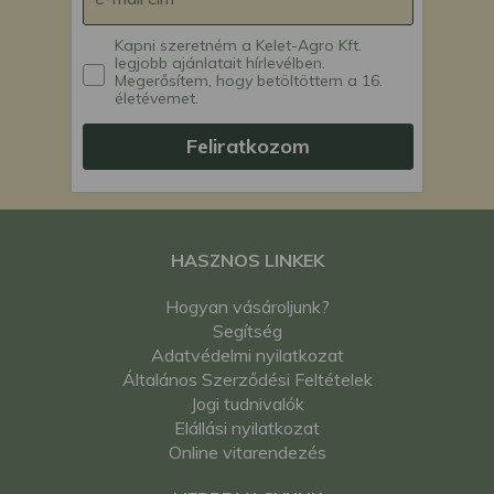
Kapni szeretném a Kelet-Agro Kft.
legjobb ajánlatait hírlevélben.
Megerősítem, hogy betöltöttem a 16.
életévemet.
Feliratkozom
HASZNOS LINKEK
Hogyan vásároljunk?
Segítség
Adatvédelmi nyilatkozat
Általános Szerződési Feltételek
Jogi tudnivalók
Elállási nyilatkozat
Online vitarendezés