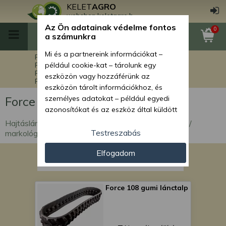
KELET
AGRO
webshop.keletagro.hu
Az Ön adatainak védelme fontos
0
a számunkra
Mi és a partnereink információkat –
Főoldal
Force alkatrészek
Force markolók alkatrészei
például cookie-kat – tárolunk egy
Force 110 markoló alkatrészek
eszközön vagy hozzáférünk az
Force 110 hajtáslánc alkatrészek
eszközön tárolt információkhoz, és
Force 110 hajtáslánc alkatrészek
személyes adatokat – például egyedi
azonosítókat és az eszköz által küldött
alapvető információkat – kezelünk
Hajtáslánc alkatrészek Force 110 mini árokásóhoz /
személyre szabott hirdetések és
Testreszabás
markológéphez.
tartalom nyújtásához, hirdetés- és
Elfogadom
tartalomméréshez, nézettségi adatok
gyűjtéséhez, valamint termékek
kifejlesztéséhez és a termékek
javításához. Az Ön engedélyével mi és a
Force 108 gumi lánctalp
partnereink eszközleolvasásos
módszerrel szerzett pontos geolokációs
adatokat és azonosítási információkat