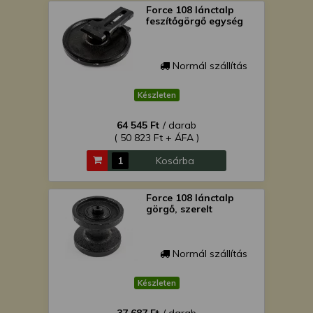
Force 108 lánctalp
feszítőgörgő egység
Normál szállítás
Készleten
64 545 Ft
/ darab
( 50 823 Ft + ÁFA )
Kosárba
Force 108 lánctalp
görgő, szerelt
Normál szállítás
Készleten