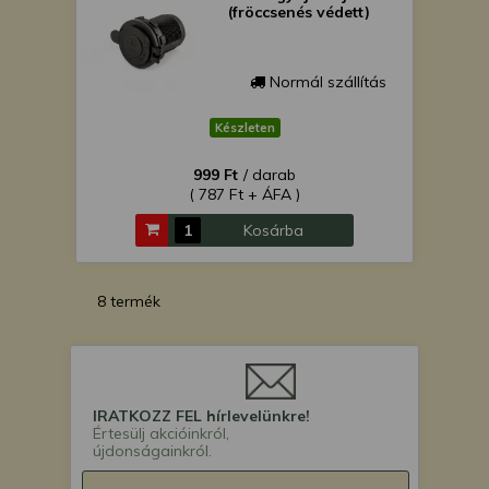
(fröccsenés védett)
Normál szállítás
Készleten
999 Ft
/ darab
( 787 Ft + ÁFA )
Kosárba
8 termék
IRATKOZZ FEL hírlevelünkre!
Értesülj akcióinkról,
újdonságainkról.