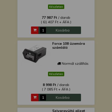
Készleten
77 987 Ft
/ darab
( 61 407 Ft + ÁFA )
Kosárba
Force 108 üzemóra
számláló
Normál szállítás
Készleten
8 998 Ft
/ darab
( 7 085 Ft + ÁFA )
Kosárba
Szivargyújtó aljzat