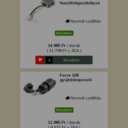
feszültségszabályzó
Normál szállítás
Készleten
14 985 Ft
/ darab
( 11 799 Ft + ÁFA )
Kosárba
Force 108
gyújtáskapcsoló
Normál szállítás
Készleten
11 985 Ft
/ darab
( 9 437 Ft + ÁFA )