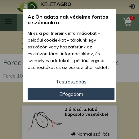
KELET
AGRO
webshop.keletagro.hu
Az Ön adatainak védelme fontos
0
a számunkra
Mi és a partnereink információkat –
Főoldal
Force alkatrészek
Force markolók alkatrészei
például cookie-kat – tárolunk egy
Force 108 markoló alkatrészek
eszközön vagy hozzáférünk az
Force 108 elektromos alkatrészek
eszközön tárolt információkhoz, és
Force 108 elektromos alkatrészek
személyes adatokat – például egyedi
azonosítókat és az eszköz által küldött
alapvető információkat – kezelünk
Force 108 markoló elektromos alkatrészek
személyre szabott hirdetések és
Testreszabás
tartalom nyújtásához, hirdetés- és
Elfogadom
tartalomméréshez, nézettségi adatok
gyűjtéséhez, valamint termékek
kifejlesztéséhez és a termékek
2 állású, 2 lábú
kapcsoló vezetékkel
javításához. Az Ön engedélyével mi és a
partnereink eszközleolvasásos
módszerrel szerzett pontos geolokációs
Normál szállítás
adatokat és azonosítási információkat