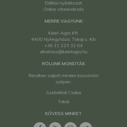
Elállási nyilatkozat
Online vitarendezés
MERRE VAGYUNK
Kelet-Agro Kft.
4400 Nyíregyháza, Tokaji u. 4/b
+36 21 223 32 64
alkatresz@keletagro.hu
RÓLUNK MONDTÁK
Rendben zajlott minden köszönöm
szépen.
Szebellédi Csaba
Tabdi
KÖVESS MINKET