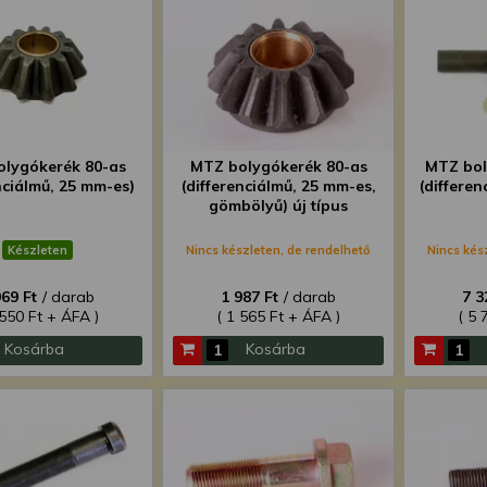
lygókerék 80-as
MTZ bolygókerék 80-as
MTZ bol
nciálmű, 25 mm-es)
(differenciálmű, 25 mm-es,
(differen
gömbölyű) új típus
Készleten
Nincs készleten, de rendelhető
Nincs kés
969 Ft
/ darab
1 987 Ft
/ darab
7 3
 550 Ft + ÁFA )
( 1 565 Ft + ÁFA )
( 5 
Kosárba
Kosárba