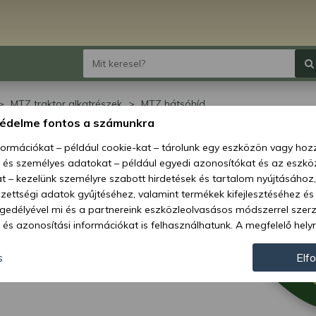
MTZ traktor alkatrészek
MTZ hátsóhíd
védelme fontos a számunkra
 hátsóhíd
nformációkat – például cookie-kat – tárolunk egy eszközön vagy ho
, és személyes adatokat – például egyedi azonosítókat és az eszköz
t – kezelünk személyre szabott hirdetések és tartalom nyújtásához,
ettségi adatok gyűjtéséhez, valamint termékek kifejlesztéséhez és
gedélyével mi és a partnereink eszközleolvasásos módszerrel szer
és azonosítási információkat is felhasználhatunk. A megfelelő helyr
hogy mi és a partnereink a fent leírtak szerint adatkezelést végezz
járulás megadása vagy elutasítása előtt részletesebb információkh
s
Elf
llításait. Felhívjuk figyelmét, hogy személyes adatainak bizonyos 
az Ön hozzájárulása, de jogában áll tiltakozni az ilyen jellegű adatke
 a weboldalra érvényesek. Erre a webhelyre visszatérve vagy az ada