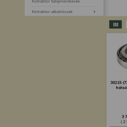
segítségével bármikor 
Kistraktor talajmarókések
Kistraktor alkatrészek
30215 (
hátsó
3 
( 2