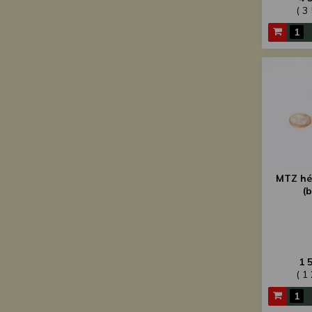
( 3
MTZ hé
(
1 
( 1