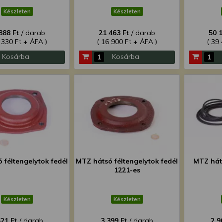
Készleten
Készleten
388 Ft
/ darab
21 463 Ft
/ darab
50 
 330 Ft + ÁFA )
( 16 900 Ft + ÁFA )
( 39
Kosárba
Kosárba
 féltengelytok fedél
MTZ hátsó féltengelytok fedél
MTZ hát
1221-es
Készleten
Készleten
521 Ft
/ darab
3 399 Ft
/ darab
2 9