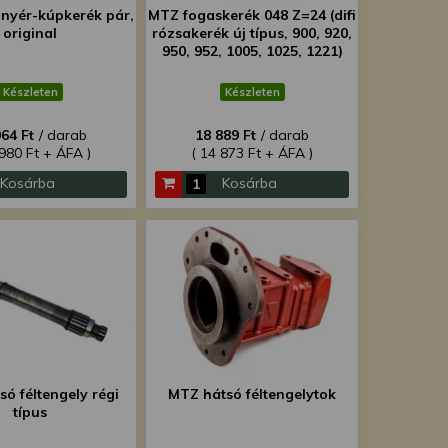
ányér-kúpkerék pár,
MTZ fogaskerék 048 Z=24 (difi
original
rózsakerék új típus, 900, 920,
950, 952, 1005, 1025, 1221)
original
Készleten
Készleten
064 Ft
/ darab
18 889 Ft
/ darab
 980 Ft + ÁFA )
( 14 873 Ft + ÁFA )
Kosárba
Kosárba
ó féltengely régi
MTZ hátsó féltengelytok
típus