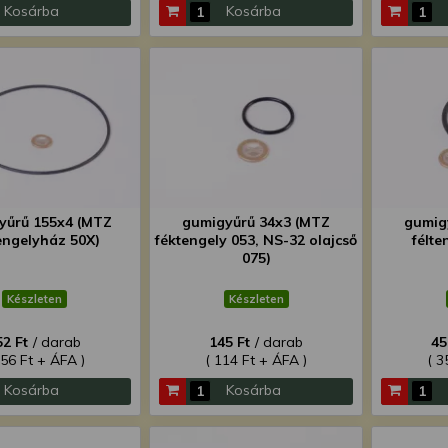
Kosárba
Kosárba
yűrű 155x4 (MTZ
gumigyűrű 34x3 (MTZ
gumig
engelyház 50X)
féktengely 053, NS-32 olajcső
félte
075)
Készleten
Készleten
52 Ft
/ darab
145 Ft
/ darab
45
356 Ft + ÁFA )
( 114 Ft + ÁFA )
( 3
Kosárba
Kosárba