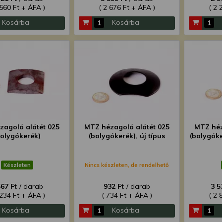
 560 Ft + ÁFA )
( 2 676 Ft + ÁFA )
( 2 
Kosárba
Kosárba
zagoló alátét 025
MTZ hézagoló alátét 025
MTZ héz
bolygókerék)
(bolygókerék), új típus
(bolygóke
Készleten
Nincs készleten, de rendelhető
567 Ft
/ darab
932 Ft
/ darab
3 5
 234 Ft + ÁFA )
( 734 Ft + ÁFA )
( 2 
Kosárba
Kosárba