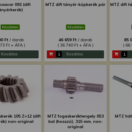
savar 092 (difi
MTZ difi tányér-kúpkerék pár
MTZ difi t
ányérkerék)
Készleten
Készleten
00 Ft
/ darab
46 659 Ft
/ darab
85 
473 Ft + ÁFA )
( 36 740 Ft + ÁFA )
( 66
Kosárba
Kosárba
kerék 105 Z=12 (difi
MTZ fogaskeréktengely 053
MTZ háts
ék) non-original
bal (hosszú), 315 mm, non-
original