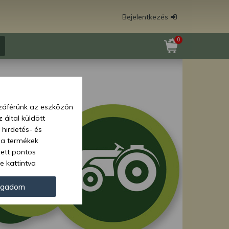
Bejelentkezés
0
zzáférünk az eszközön
 által küldött
 hirdetés- és
 a termékek
zett pontos
e kattintva
ünk. Másik
oz juthat, és
ogadom
kezeléséhez nem
zelés ellen. A
tvédelmi szabályzatunk