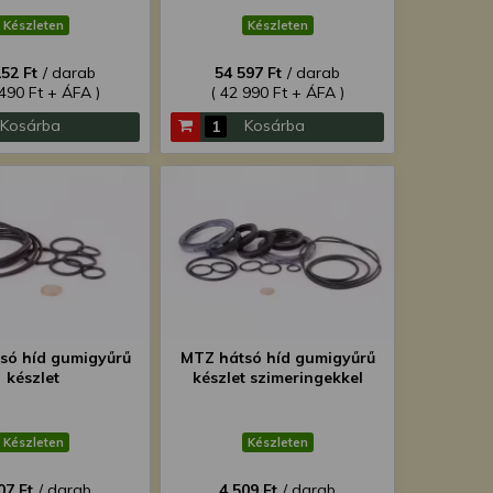
Készleten
Készleten
152 Ft
/ darab
54 597 Ft
/ darab
 490 Ft + ÁFA )
( 42 990 Ft + ÁFA )
Kosárba
Kosárba
só híd gumigyűrű
MTZ hátsó híd gumigyűrű
készlet
készlet szimeringekkel
Készleten
Készleten
07 Ft
/ darab
4 509 Ft
/ darab