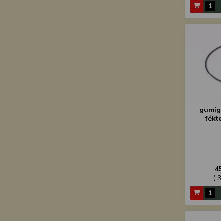
gumig
fékt
4
( 