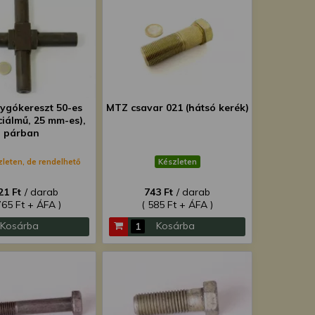
ygókereszt 50-es
MTZ csavar 021 (hátsó kerék)
ciálmű, 25 mm-es),
párban
zleten, de rendelhető
Készleten
21 Ft
/ darab
743 Ft
/ darab
765 Ft + ÁFA )
( 585 Ft + ÁFA )
Kosárba
Kosárba