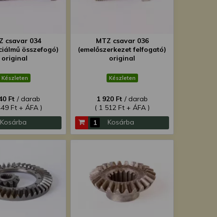
 csavar 034
MTZ csavar 036
nciálmű összefogó)
(emelőszerkezet felfogató)
original
original
Készleten
Készleten
40 Ft
/ darab
1 920 Ft
/ darab
449 Ft + ÁFA )
( 1 512 Ft + ÁFA )
Kosárba
Kosárba