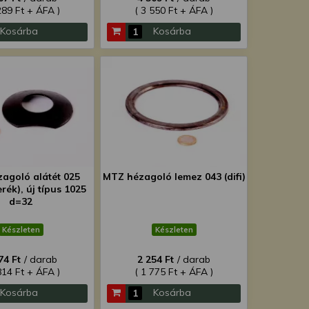
289 Ft + ÁFA )
( 3 550 Ft + ÁFA )
Kosárba
Kosárba
agoló alátét 025
MTZ hézagoló lemez 043 (difi)
rék), új típus 1025
d=32
Készleten
Készleten
74 Ft
/ darab
2 254 Ft
/ darab
814 Ft + ÁFA )
( 1 775 Ft + ÁFA )
Kosárba
Kosárba