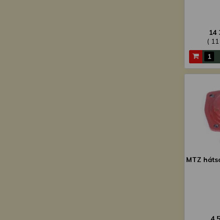
14 
( 11
MTZ hátsó
4 