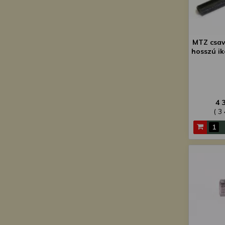
MTZ csav
hosszú i
4 
( 3