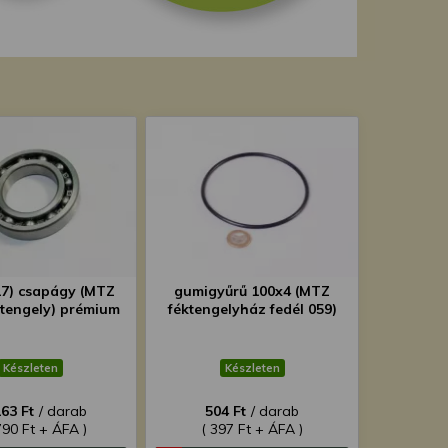
17) csapágy (MTZ
gumigyűrű 100x4 (MTZ
ltengely) prémium
féktengelyház fedél 059)
Készleten
Készleten
163 Ft
/ darab
504 Ft
/ darab
790 Ft + ÁFA )
( 397 Ft + ÁFA )