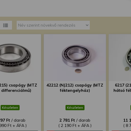
megváltoztathatja a beállításait.
7215) csapágy (MTZ
42212 (NJ212) csapágy (MTZ
6217 (2
 differenciálmű)
féktengelyház)
hátsó fé
Készleten
Készleten
797 Ft
/ darab
2 781 Ft
/ darab
11 
 990 Ft + ÁFA )
( 2 190 Ft + ÁFA )
( 8 