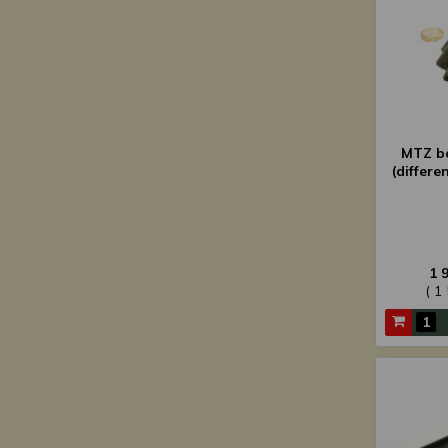
MTZ bo
(differe
1 
( 1