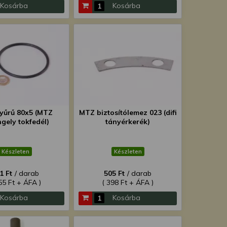
Kosárba
Kosárba
yűrű 80x5 (MTZ
MTZ biztosítólemez 023 (difi
ngely tokfedél)
tányérkerék)
Készleten
Készleten
1 Ft
/ darab
505 Ft
/ darab
55 Ft + ÁFA )
( 398 Ft + ÁFA )
Kosárba
Kosárba