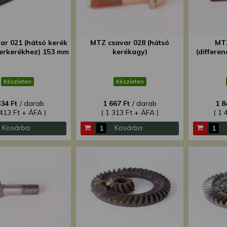
ar 021 (hátsó kerék
MTZ csavar 028 (hátsó
MTZ
kerkerékhez) 153 mm
kerékagy)
(differe
Készleten
Készleten
334 Ft
/ darab
1 667 Ft
/ darab
1 8
 413 Ft + ÁFA )
( 1 313 Ft + ÁFA )
( 1 
Kosárba
Kosárba