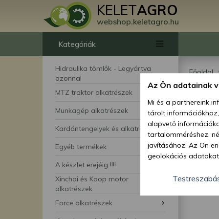
KELET
AGRO
webshop.keletagro.hu
Kategóriák
Hidraulika tömlők - Legyártva
Főoldal
azonnal
Az Ön adatainak 
MTZ
MTZ traktor alkatrészek
Mi és a partnereink i
Munkagép alkatrészek
tárolt információkhoz
alapvető információka
Kardántengelyek és alkatrészei
tartalomméréshez, néz
javításához. Az Ön en
Egyéb termékek
geolokációs adatokat 
A készlet erejéig !!!!
hozzájárulhat ahhoz, 
lehetőségként a hozzá
Testreszabá
Xinchai és Koop motor
megváltoztathatja beá
alkatrészek
feltétlenül szükséges 
Force alkatrészek
beállításai csak erre