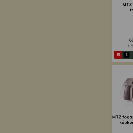
MTZ c
t
6
( 
MTZ fogas
kúpker