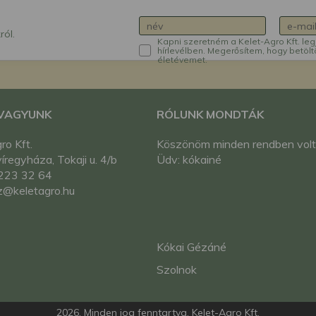
ról.
Kapni szeretném a Kelet-Agro Kft. leg
hírlevélben. Megerősítem, hogy betölt
életévemet.
 VAGYUNK
RÓLUNK MONDTÁK
ro Kft.
Köszönöm minden rendben volt
regyháza, Tokaji u. 4/b
Üdv: kókainé
223 32 64
z@keletagro.hu
Kókai Gézáné
Szolnok
2026. Minden jog fenntartva. Kelet-Agro Kft.