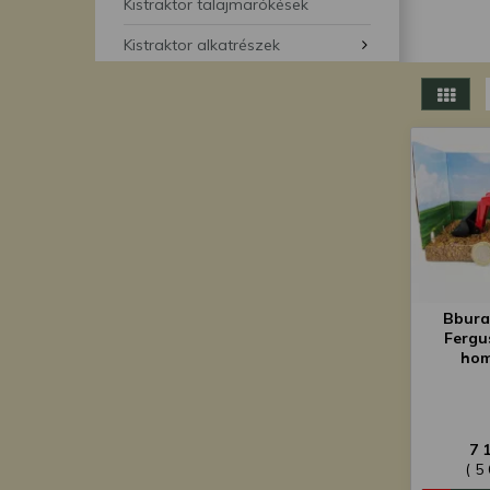
segítségével bármikor 
Kistraktor talajmarókések
Kistraktor alkatrészek
Bbura
Fergu
hom
7 
( 5