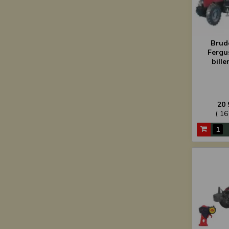
Brud
Fergu
bille
20 
( 16