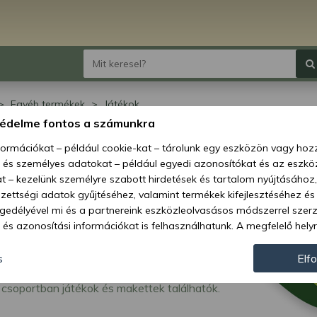
Egyéb termékek
Játékok
védelme fontos a számunkra
ékok
nformációkat – például cookie-kat – tárolunk egy eszközön vagy ho
, és személyes adatokat – például egyedi azonosítókat és az eszköz
t – kezelünk személyre szabott hirdetések és tartalom nyújtásához,
ettségi adatok gyűjtéséhez, valamint termékek kifejlesztéséhez és
gedélyével mi és a partnereink eszközleolvasásos módszerrel szer
és azonosítási információkat is felhasználhatunk. A megfelelő helyr
hogy mi és a partnereink a fent leírtak szerint adatkezelést végezz
járulás megadása vagy elutasítása előtt részletesebb információkh
s
Elf
llításait. Felhívjuk figyelmét, hogy személyes adatainak bizonyos 
csoportban játékok és makettek találhatók.
az Ön hozzájárulása, de jogában áll tiltakozni az ilyen jellegű adatke
 a weboldalra érvényesek. Erre a webhelyre visszatérve vagy az ada