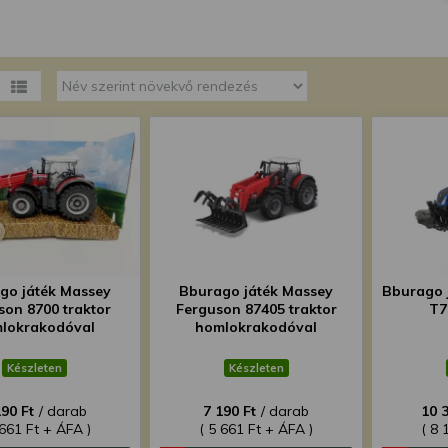
megváltoztathatja a beállításait.
go játék Massey
Bburago játék Massey
Bburago 
son 8700 traktor
Ferguson 87405 traktor
T7
lokrakodóval
homlokrakodóval
Készleten
Készleten
190 Ft
/ darab
7 190 Ft
/ darab
10 
 661 Ft + ÁFA )
( 5 661 Ft + ÁFA )
( 8 