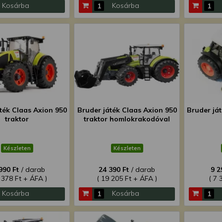
Kosárba
Kosárba
ték Claas Axion 950
Bruder játék Claas Axion 950
Bruder ját
traktor
traktor homlokrakodóval
Készleten
Készleten
990 Ft
/ darab
24 390 Ft
/ darab
9 2
 378 Ft + ÁFA )
( 19 205 Ft + ÁFA )
( 7 
Kosárba
Kosárba