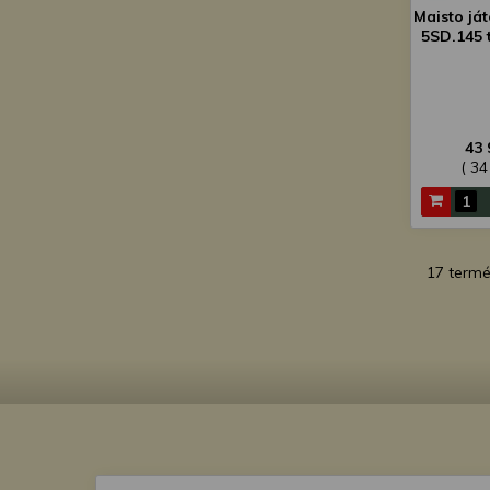
Maisto já
5SD.145 t
43 
( 34
17 term