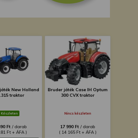
játék New Holland
Bruder játék Case IH Optum
.315 traktor
300 CVX traktor
Készleten
Nincs készleten
390 Ft
/ darab
17 990 Ft
/ darab
181 Ft + ÁFA )
( 14 165 Ft + ÁFA )