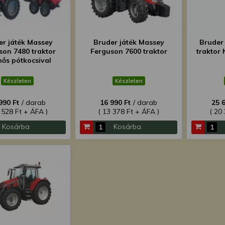
er játék Massey
Bruder játék Massey
Bruder 
son 7480 traktor
Ferguson 7600 traktor
traktor
nős pótkocsival
Készleten
Készleten
990 Ft
/ darab
16 990 Ft
/ darab
25 
 528 Ft + ÁFA )
( 13 378 Ft + ÁFA )
( 20
Kosárba
Kosárba