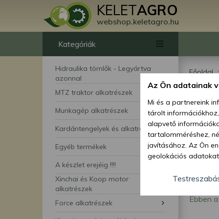
KELET
AGRO
webshop.keletagro.hu
Kategóriák
Hidraulika tömlők - Legyártva
Főoldal
azonnal
Az Ön adatainak 
Ját
MTZ traktor alkatrészek
Mi és a partnereink i
Munkagép alkatrészek
tárolt információkhoz
alapvető információka
Kardántengelyek és alkatrészei
tartalomméréshez, néz
javításához. Az Ön en
Egyéb termékek
geolokációs adatokat 
A készlet erejéig !!!!
hozzájárulhat ahhoz, 
lehetőségként a hozzá
Testreszabá
Xinchai és Koop motor
megváltoztathatja beá
alkatrészek
Ebben a 
feltétlenül szükséges 
Force alkatrészek
beállításai csak erre