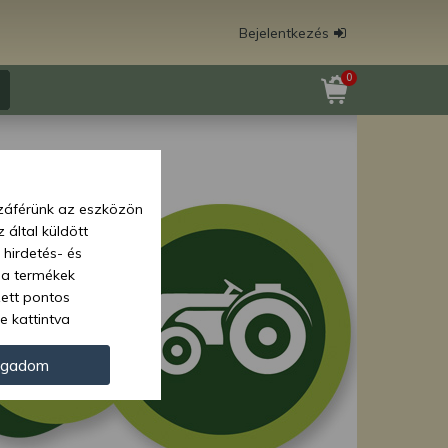
Bejelentkezés
0
zzáférünk az eszközön
 által küldött
 hirdetés- és
 a termékek
zett pontos
e kattintva
ünk. Másik
oz juthat, és
ogadom
kezeléséhez nem
zelés ellen. A
tvédelmi szabályzatunk