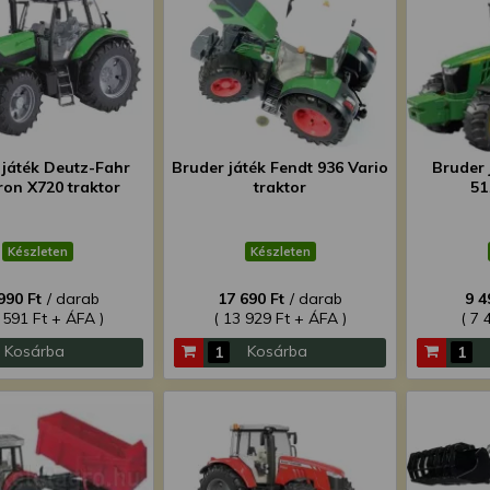
 játék Deutz-Fahr
Bruder játék Fendt 936 Vario
Bruder 
ron X720 traktor
traktor
51
Készleten
Készleten
990 Ft
/ darab
17 690 Ft
/ darab
9 4
 591 Ft + ÁFA )
( 13 929 Ft + ÁFA )
( 7 
Kosárba
Kosárba