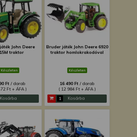
játék John Deere
Bruder játék John Deere 6920
15M traktor
traktor homlokrakodóval
Készleten
Készleten
90 Ft
/ darab
16 490 Ft
/ darab
472 Ft + ÁFA )
( 12 984 Ft + ÁFA )
Kosárba
Kosárba