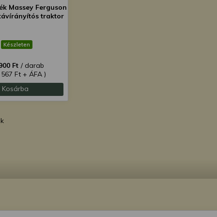
ték Massey Ferguson
ávírányítós traktor
Készleten
900 Ft
/ darab
 567 Ft + ÁFA )
Kosárba
ék