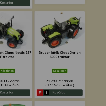
Kosárba
ék Claas Nectis 267
Bruder játék Claas Xerion
F traktor
5000 traktor
Készleten
Készleten
90 Ft
/ darab
21 790 Ft
/ darab
315 Ft + ÁFA )
( 17 157 Ft + ÁFA )
Kosárba
Kosárba