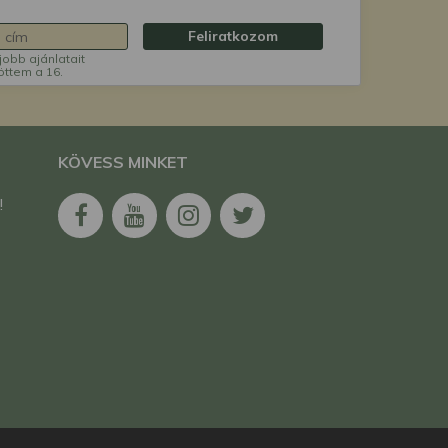
Feliratkozom
jobb ajánlatait
öttem a 16.
KÖVESS MINKET
!