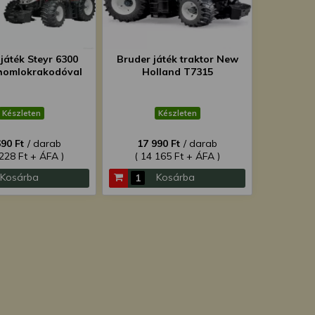
játék Steyr 6300
Bruder játék traktor New
 homlokrakodóval
Holland T7315
Készleten
Készleten
690 Ft
/ darab
17 990 Ft
/ darab
 228 Ft + ÁFA )
( 14 165 Ft + ÁFA )
Kosárba
Kosárba