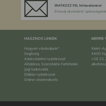
IRATKOZZ FEL hírlevelünkre!
Értesülj akcióinkról, újdonságaink
HASZNOS LINKEK
MERRE
Hogyan vásároljunk?
Kelet-Ag
Segítség
4400 Nyí
Adatvédelmi nyilatkozat
+36 21 
Általános Szerződési Feltételek
alkatres
Jogi tudnivalók
Elállási nyilatkozat
Online vitarendezés