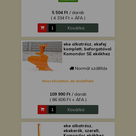
5 504 Ft
/ darab
( 4 334 Ft + ÁFA )
Kosárba
eke alkatrész, ekefej
komplett, beforgatóval
Komondor SE ekékhez
Normál szállítás
Nincs készleten, de rendelhető
109 990 Ft
/ darab
( 86 606 Ft + ÁFA )
Kosárba
eke alkatrész,
ekekerék, szerelt,
Komondor ekékhez