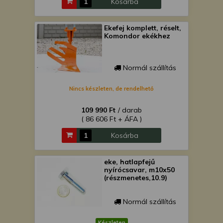
Kosárba
Ekefej komplett, réselt,
Komondor ekékhez
Normál szállítás
Nincs készleten, de rendelhető
109 990 Ft
/ darab
( 86 606 Ft + ÁFA )
Kosárba
eke, hatlapfejű
nyírócsavar, m10x50
(részmenetes,10.9)
Normál szállítás
Készleten