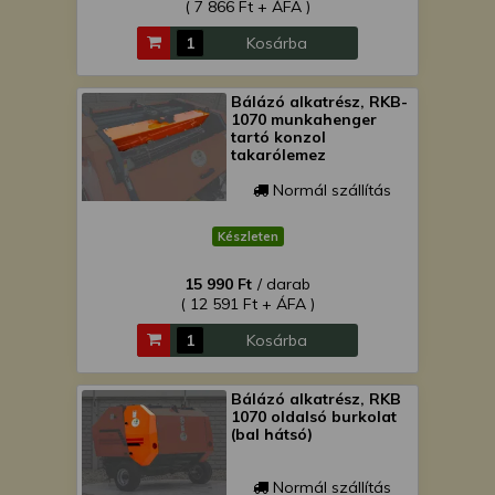
( 7 866 Ft + ÁFA )
Kosárba
Bálázó alkatrész, RKB-
1070 munkahenger
tartó konzol
takarólemez
Normál szállítás
Készleten
15 990 Ft
/ darab
( 12 591 Ft + ÁFA )
Kosárba
Bálázó alkatrész, RKB
1070 oldalsó burkolat
(bal hátsó)
Normál szállítás