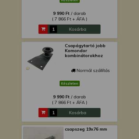
Készleten
9 990 Ft
/ darab
( 7 866 Ft + ÁFA )
Kosárba
Csapágytartó jobb
Komondor
kombinátorokhoz
Normál szállítás
Készleten
9 990 Ft
/ darab
( 7 866 Ft + ÁFA )
Kosárba
csapszeg 19x76 mm