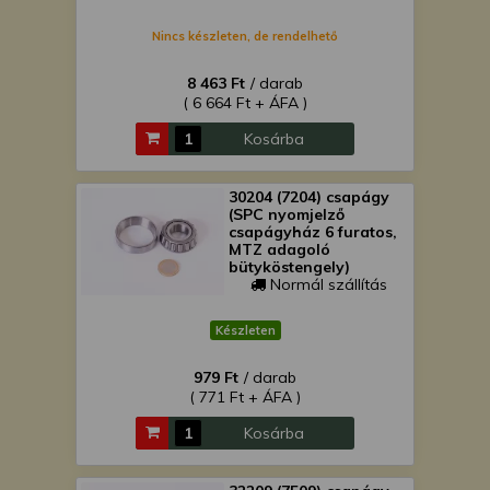
Nincs készleten, de rendelhető
8 463 Ft
/ darab
( 6 664 Ft + ÁFA )
Kosárba
30204 (7204) csapágy
(SPC nyomjelző
csapágyház 6 furatos,
MTZ adagoló
bütyköstengely)
Normál szállítás
Készleten
979 Ft
/ darab
( 771 Ft + ÁFA )
Kosárba