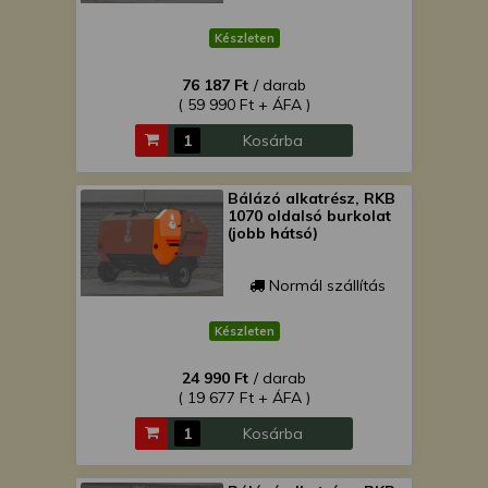
Készleten
76 187 Ft
/ darab
( 59 990 Ft + ÁFA )
Kosárba
Bálázó alkatrész, RKB
1070 oldalsó burkolat
(jobb hátsó)
Normál szállítás
Készleten
24 990 Ft
/ darab
( 19 677 Ft + ÁFA )
Kosárba