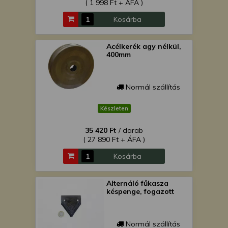
( 1 998 Ft + ÁFA )
Kosárba
Acélkerék agy nélkül,
400mm
Normál szállítás
Készleten
35 420 Ft
/ darab
( 27 890 Ft + ÁFA )
Kosárba
Alternáló fűkasza
késpenge, fogazott
Normál szállítás