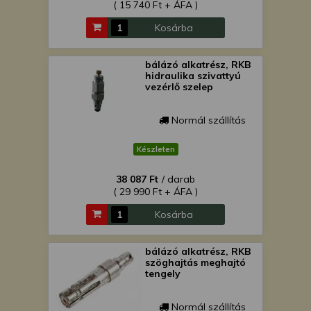
( 15 740 Ft + ÁFA )
Kosárba
bálázó alkatrész, RKB
hidraulika szivattyú
vezérlő szelep
Normál szállítás
Készleten
38 087 Ft
/ darab
( 29 990 Ft + ÁFA )
Kosárba
bálázó alkatrész, RKB
szöghajtás meghajtó
tengely
Normál szállítás