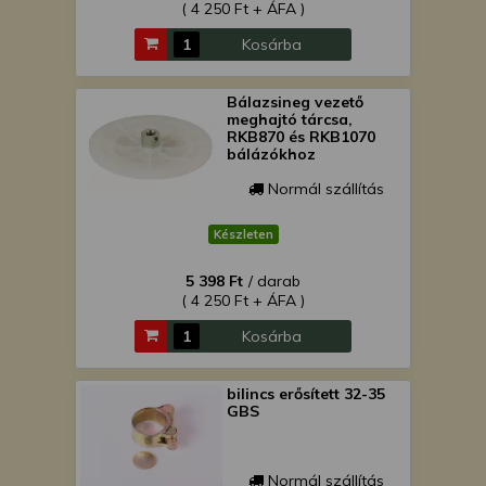
( 4 250 Ft + ÁFA )
Kosárba
Bálazsineg vezető
meghajtó tárcsa,
RKB870 és RKB1070
bálázókhoz
Normál szállítás
Készleten
5 398 Ft
/ darab
( 4 250 Ft + ÁFA )
Kosárba
bilincs erősített 32-35
GBS
Normál szállítás