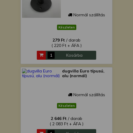
Normál szállítás
Készleten
279 Ft
/ darab
( 220 Ft + ÁFA )
Kosárba
dugvilla Euro típusú,
alu (normál)
Normál szállítás
Készleten
2 646 Ft
/ darab
( 2 083 Ft + ÁFA )