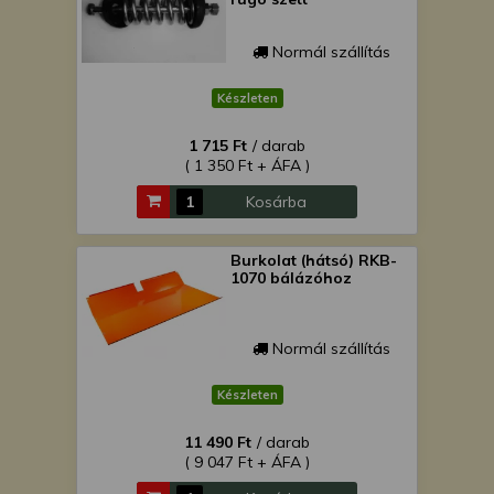
Normál szállítás
Készleten
1 715 Ft
/ darab
( 1 350 Ft + ÁFA )
Kosárba
Burkolat (hátsó) RKB-
1070 bálázóhoz
Normál szállítás
Készleten
11 490 Ft
/ darab
( 9 047 Ft + ÁFA )