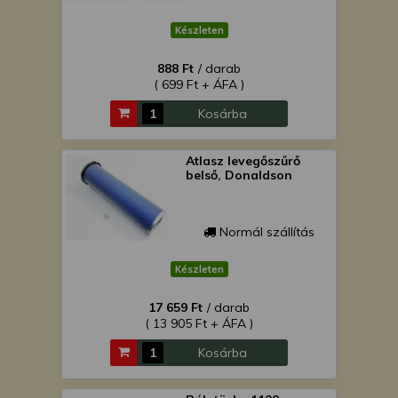
Készleten
888 Ft
/ darab
( 699 Ft + ÁFA )
Kosárba
Atlasz levegőszűrő
belső, Donaldson
Normál szállítás
Készleten
17 659 Ft
/ darab
( 13 905 Ft + ÁFA )
Kosárba