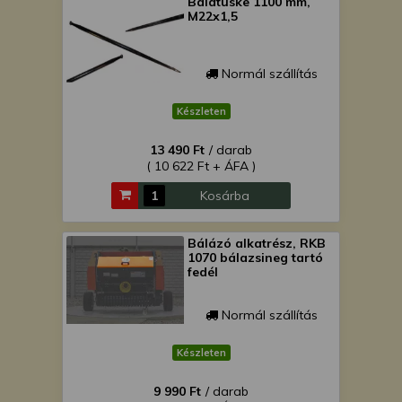
Bálatüske 1100 mm,
M22x1,5
Normál szállítás
Készleten
13 490 Ft
/ darab
( 10 622 Ft + ÁFA )
Kosárba
Bálázó alkatrész, RKB
1070 bálazsineg tartó
fedél
Normál szállítás
Készleten
9 990 Ft
/ darab