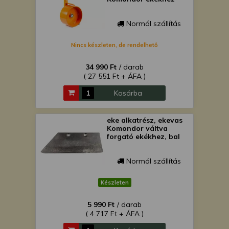
Normál szállítás
Nincs készleten, de rendelhető
34 990 Ft
/ darab
( 27 551 Ft + ÁFA )
Kosárba
eke alkatrész, ekevas
Komondor váltva
forgató ekékhez, bal
Normál szállítás
Készleten
5 990 Ft
/ darab
( 4 717 Ft + ÁFA )