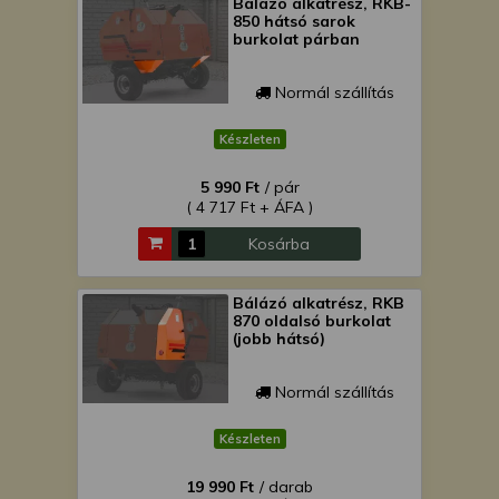
Bálázó alkatrész, RKB-
850 hátsó sarok
burkolat párban
Normál szállítás
Készleten
5 990 Ft
/ pár
( 4 717 Ft + ÁFA )
Kosárba
Bálázó alkatrész, RKB
870 oldalsó burkolat
(jobb hátsó)
Normál szállítás
Készleten
19 990 Ft
/ darab