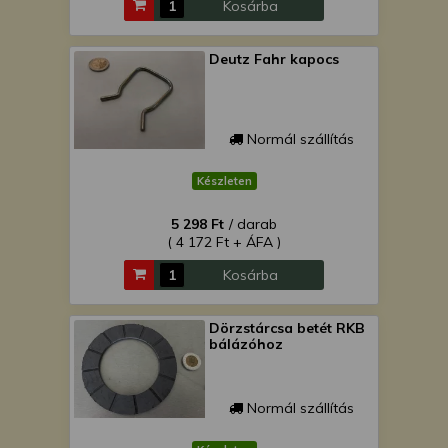
Kosárba
Deutz Fahr kapocs
Normál szállítás
Készleten
5 298 Ft
/ darab
( 4 172 Ft + ÁFA )
Kosárba
Dörzstárcsa betét RKB
bálázóhoz
Normál szállítás