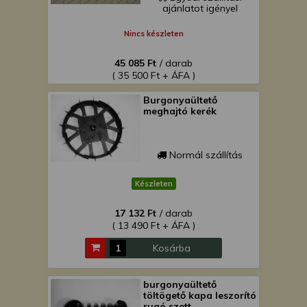
ajánlatot igényel
Nincs készleten
45 085 Ft
/ darab
( 35 500 Ft + ÁFA )
Burgonyaültető
meghajtó kerék
Normál szállítás
Készleten
17 132 Ft
/ darab
( 13 490 Ft + ÁFA )
Kosárba
burgonyaültető
töltögető kapa leszorító
rugó szett