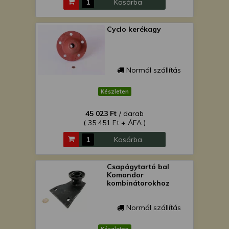
Kosárba
Cyclo kerékagy
Normál szállítás
Készleten
45 023 Ft
/ darab
( 35 451 Ft + ÁFA )
Kosárba
Csapágytartó bal
Komondor
kombinátorokhoz
Normál szállítás