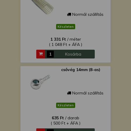
Normál szállítás
Készleten
1 331 Ft
/ méter
( 1 048 Ft + ÁFA )
Kosárba
csővég 14mm (8-as)
Normál szállítás
Készleten
635 Ft
/ darab
( 500 Ft + ÁFA )