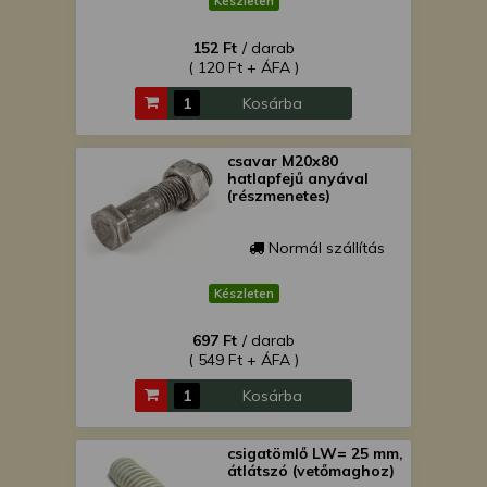
Készleten
152 Ft
/ darab
( 120 Ft + ÁFA )
Kosárba
csavar M20x80
hatlapfejű anyával
(részmenetes)
Normál szállítás
Készleten
697 Ft
/ darab
( 549 Ft + ÁFA )
Kosárba
csigatömlő LW= 25 mm,
átlátszó (vetőmaghoz)