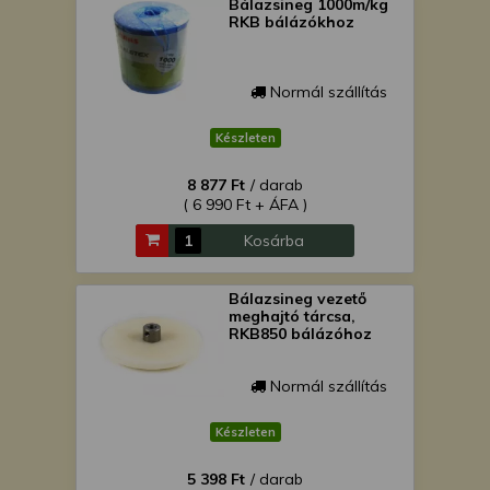
Bálazsineg 1000m/kg
RKB bálázókhoz
Normál szállítás
Készleten
8 877 Ft
/ darab
( 6 990 Ft + ÁFA )
Kosárba
Bálazsineg vezető
meghajtó tárcsa,
RKB850 bálázóhoz
Normál szállítás
Készleten
5 398 Ft
/ darab