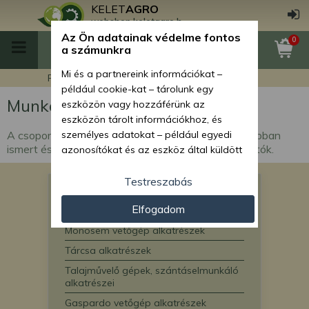
KELET
AGRO
webshop.keletagro.hu
Az Ön adatainak védelme fontos
0
a számunkra
Mi és a partnereink információkat –
Főoldal
Munkagép alkatrészek
például cookie-kat – tárolunk egy
Munkagép alkatrészek
eszközön vagy hozzáférünk az
eszközön tárolt információkhoz, és
A csoportban a magyar mezőgazdaságban a legjobban
személyes adatokat – például egyedi
ismert és használt munkagépek alkatrészei találhatók.
azonosítókat és az eszköz által küldött
alapvető információkat – kezelünk
személyre szabott hirdetések és
Testreszabás
Komondor munkagép alkatrészek
tartalom nyújtásához, hirdetés- és
Elfogadom
tartalomméréshez, nézettségi adatok
SPC vetőgép alkatrészek
gyűjtéséhez, valamint termékek
Monosem vetőgép alkatrészek
kifejlesztéséhez és a termékek
Tárcsa alkatrészek
javításához. Az Ön engedélyével mi és a
Talajművelő gépek, szántáselmunkáló
partnereink eszközleolvasásos
alkatrészei
módszerrel szerzett pontos geolokációs
adatokat és azonosítási információkat
Gaspardo vetőgép alkatrészek