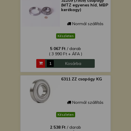
32209 (7509) csapágy
(MTZ egyenes híd, MBP
kerékagy)
Normál szállítás
Készleten
5 067 Ft
/ darab
( 3 990 Ft + ÁFA )
Kosárba
6311 ZZ csapágy KG
Normál szállítás
Készleten
2 538 Ft
/ darab