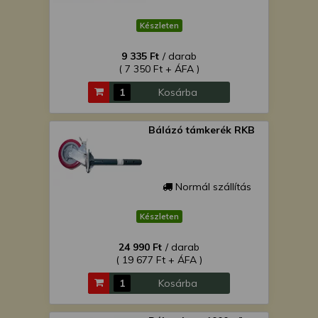
Készleten
9 335 Ft
/ darab
( 7 350 Ft + ÁFA )
Kosárba
Bálázó támkerék RKB
Normál szállítás
Készleten
24 990 Ft
/ darab
( 19 677 Ft + ÁFA )
Kosárba