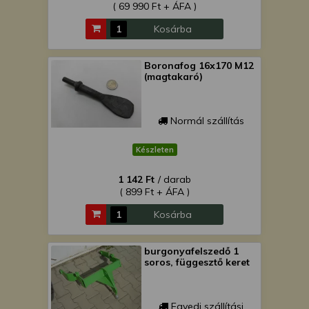
( 69 990 Ft + ÁFA )
Kosárba
Boronafog 16x170 M12
(magtakaró)
Normál szállítás
Készleten
1 142 Ft
/ darab
( 899 Ft + ÁFA )
Kosárba
burgonyafelszedő 1
soros, függesztő keret
Egyedi szállítási