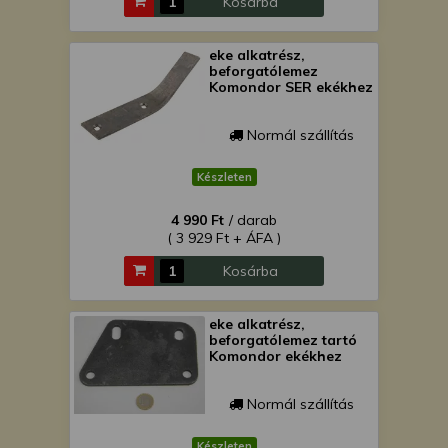
Kosárba
eke alkatrész,
beforgatólemez
Komondor SER ekékhez
Normál szállítás
Készleten
4 990 Ft
/ darab
( 3 929 Ft + ÁFA )
Kosárba
eke alkatrész,
beforgatólemez tartó
Komondor ekékhez
Normál szállítás
Készleten