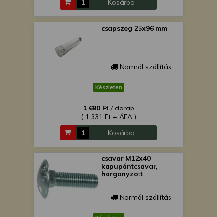
Kosárba
csapszeg 25x96 mm
Normál szállítás
Készleten
1 690 Ft
/ darab
( 1 331 Ft + ÁFA )
Kosárba
csavar M12x40
kapupántcsavar,
horganyzott
Normál szállítás