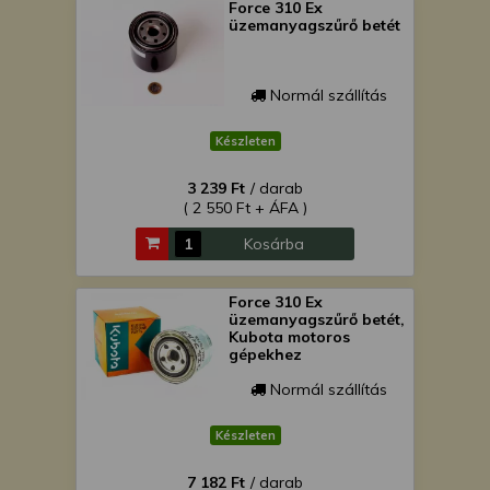
Force 310 Ex
üzemanyagszűrő betét
Normál szállítás
Készleten
3 239 Ft
/ darab
( 2 550 Ft + ÁFA )
Kosárba
Force 310 Ex
üzemanyagszűrő betét,
Kubota motoros
gépekhez
Normál szállítás
Készleten
7 182 Ft
/ darab