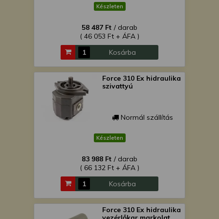
Készleten
58 487 Ft
/ darab
( 46 053 Ft + ÁFA )
Kosárba
Force 310 Ex hidraulika
szivattyú
Normál szállítás
Készleten
83 988 Ft
/ darab
( 66 132 Ft + ÁFA )
Kosárba
Force 310 Ex hidraulika
vezérlőkar markolat