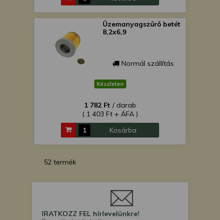
Üzemanyagszűrő betét
8,2x6,9
Normál szállítás
Készleten
1 782 Ft
/ darab
( 1 403 Ft + ÁFA )
Kosárba
52 termék
IRATKOZZ FEL hírlevelünkre!