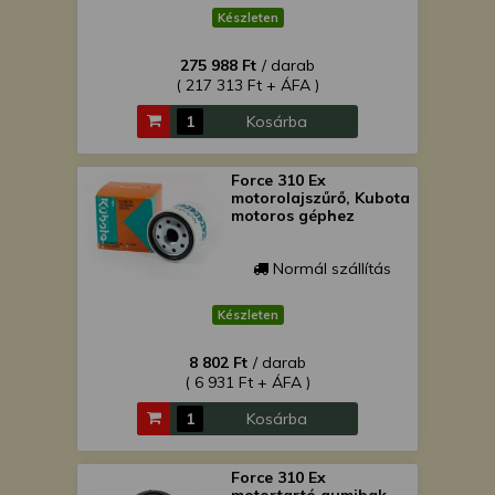
Készleten
275 988 Ft
/ darab
( 217 313 Ft + ÁFA )
Kosárba
Force 310 Ex
motorolajszűrő, Kubota
motoros géphez
Normál szállítás
Készleten
8 802 Ft
/ darab
( 6 931 Ft + ÁFA )
Kosárba
Force 310 Ex