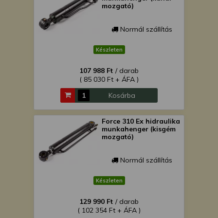
mozgató)
Normál szállítás
Készleten
107 988 Ft
/ darab
( 85 030 Ft + ÁFA )
Kosárba
Force 310 Ex hidraulika
munkahenger (kisgém
mozgató)
Normál szállítás
Készleten
129 990 Ft
/ darab
( 102 354 Ft + ÁFA )