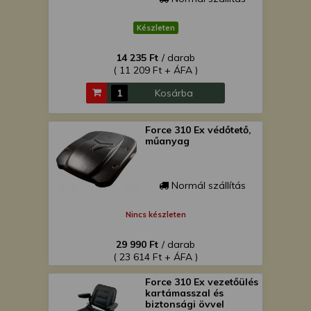
Készleten
14 235 Ft
/ darab
( 11 209 Ft + ÁFA )
Kosárba
Force 310 Ex védőtető,
műanyag
Normál szállítás
Nincs készleten
29 990 Ft
/ darab
( 23 614 Ft + ÁFA )
Force 310 Ex vezetőülés
kartámasszal és
biztonsági övvel