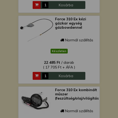
Kosárba
Force 310 Ex kézi
gázkar egység
gázbowdennel
Normál szállítás
Készleten
22 485 Ft
/ darab
( 17 705 Ft + ÁFA )
Kosárba
Force 310 Ex kombinált
műszer
(feszültség/olaj/világítás/izzítás)
Normál szállítás