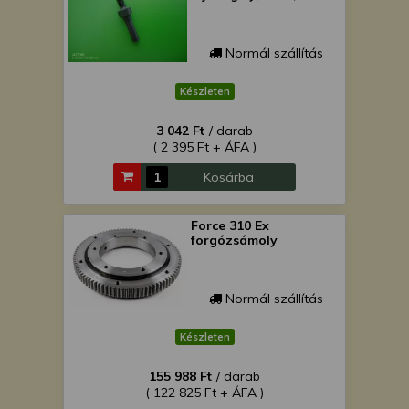
Normál szállítás
Készleten
3 042 Ft
/ darab
( 2 395 Ft + ÁFA )
Kosárba
Force 310 Ex
forgózsámoly
Normál szállítás
Készleten
155 988 Ft
/ darab
( 122 825 Ft + ÁFA )