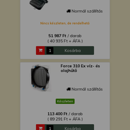
Normál szállítás
Nincs készleten, de rendelhető
51 987 Ft
/ darab
( 40 935 Ft + ÁFA )
Kosárba
Force 310 Ex víz- és
olajhűtő
Normál szállítás
Készleten
113 400 Ft
/ darab
( 89 291 Ft + ÁFA )
Kosárba