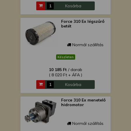
Kosárba
Force 310 Ex légszűrő
betét
Normál szállítás
Készleten
10 185 Ft
/ darab
( 8 020 Ft + ÁFA )
Kosárba
Force 310 Ex menetelő
hidromotor
Normál szállítás