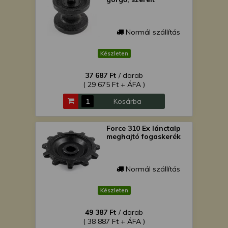
Normál szállítás
Készleten
37 687 Ft
/ darab
( 29 675 Ft + ÁFA )
Kosárba
Force 310 Ex lánctalp
meghajtó fogaskerék
Normál szállítás
Készleten
49 387 Ft
/ darab
( 38 887 Ft + ÁFA )