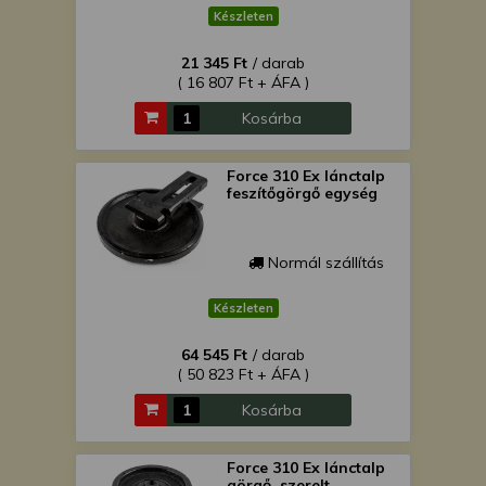
Készleten
21 345 Ft
/ darab
( 16 807 Ft + ÁFA )
Kosárba
Force 310 Ex lánctalp
feszítőgörgő egység
Normál szállítás
Készleten
64 545 Ft
/ darab
( 50 823 Ft + ÁFA )
Kosárba
Force 310 Ex lánctalp
görgő, szerelt