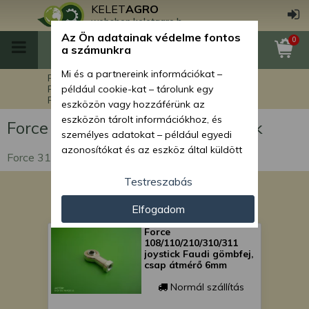
KELET
AGRO
webshop.keletagro.hu
Az Ön adatainak védelme fontos
0
a számunkra
Mi és a partnereink információkat –
Főoldal
Force alkatrészek
Force markolók alkatrészei
például cookie-kat – tárolunk egy
Force 310 Ex markoló alkatrészek
eszközön vagy hozzáférünk az
eszközön tárolt információkhoz, és
Force 310 Ex markoló alkatrészek
személyes adatokat – például egyedi
azonosítókat és az eszköz által küldött
Force 310 Ex markoló alkatrészek
alapvető információkat – kezelünk
személyre szabott hirdetések és
Testreszabás
tartalom nyújtásához, hirdetés- és
Elfogadom
tartalomméréshez, nézettségi adatok
gyűjtéséhez, valamint termékek
Force
kifejlesztéséhez és a termékek
108/110/210/310/311
joystick Faudi gömbfej,
javításához. Az Ön engedélyével mi és a
csap átmérő 6mm
partnereink eszközleolvasásos
módszerrel szerzett pontos geolokációs
Normál szállítás
adatokat és azonosítási információkat