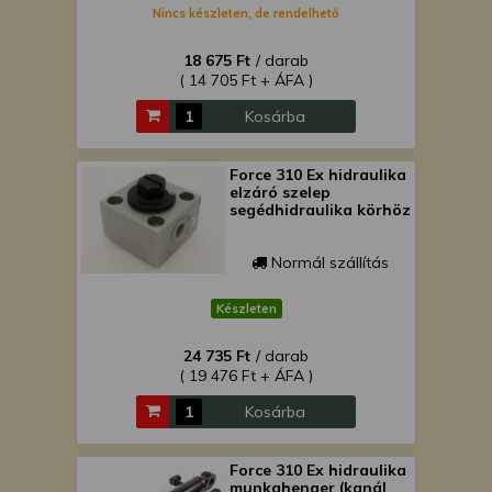
Nincs készleten, de rendelhető
18 675 Ft
/ darab
( 14 705 Ft + ÁFA )
Kosárba
Force 310 Ex hidraulika
elzáró szelep
segédhidraulika körhöz
Normál szállítás
Készleten
24 735 Ft
/ darab
( 19 476 Ft + ÁFA )
Kosárba
Force 310 Ex hidraulika
munkahenger (kanál