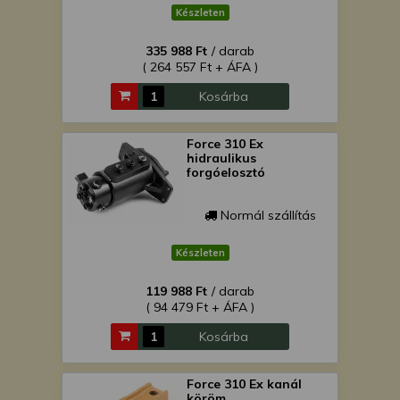
Készleten
335 988 Ft
/ darab
( 264 557 Ft + ÁFA )
Kosárba
Force 310 Ex
hidraulikus
forgóelosztó
Normál szállítás
Készleten
119 988 Ft
/ darab
( 94 479 Ft + ÁFA )
Kosárba
Force 310 Ex kanál
köröm