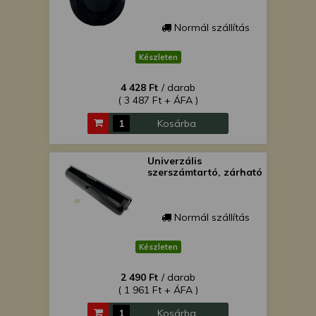
Normál szállítás
Készleten
4 428 Ft
/ darab
( 3 487 Ft + ÁFA )
Kosárba
Univerzális
szerszámtartó, zárható
Normál szállítás
Készleten
2 490 Ft
/ darab
( 1 961 Ft + ÁFA )
Kosárba