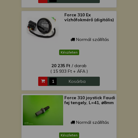
Force 310 Ex
vízhőfokmérő (digitális)
Normál szállítás
Készleten
20 235 Ft
/ darab
( 15 933 Ft + ÁFA )
Kosárba
Force 310 joystick Faudi
fej tengely, L=41, ⌀8mm
Normál szállítás
Készleten