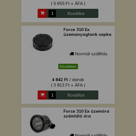
( 5 655 Ft + ÁFA )
Kosárba
Force 310 Ex
üzemanyagtank sapka
Normál szállítás
Készleten
4 842 Ft
/ darab
( 3 813 Ft + ÁFA )
Kosárba
Force 310 Ex üzemóra
számláló óra
Normál szállítás