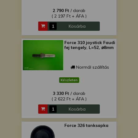
2 790 Ft
/ darab
( 2 197 Ft + ÁFA )
Kosárba
Force 310 joystick Faudi
fej tengely, L=52, ⌀8mm
Normál szállítás
Készleten
3 330 Ft
/ darab
( 2 622 Ft + ÁFA )
Kosárba
Force 326 tanksapka