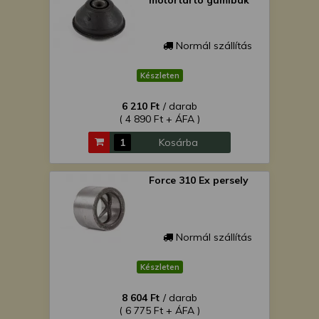
motortartó gumibak
Normál szállítás
Készleten
6 210 Ft
/ darab
( 4 890 Ft + ÁFA )
Kosárba
Force 310 Ex persely
Normál szállítás
Készleten
8 604 Ft
/ darab
( 6 775 Ft + ÁFA )