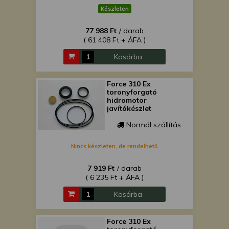
Készleten
77 988 Ft
/ darab
( 61 408 Ft + ÁFA )
Kosárba
Force 310 Ex
toronyforgató
hidromotor
javítókészlet
Normál szállítás
Nincs készleten, de rendelhető
7 919 Ft
/ darab
( 6 235 Ft + ÁFA )
Kosárba
Force 310 Ex