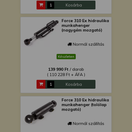
Kosárba
Force 310 Ex hidraulika
munkahenger
(nagygém mozgató)
Normál szállítás
Készleten
139 990 Ft
/ darab
( 110 228 Ft + ÁFA )
Kosárba
Force 310 Ex hidraulika
munkahenger (tolólap
mozgató)
Normál szállítás