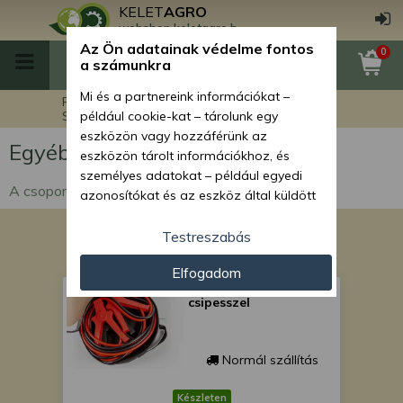
KELET
AGRO
webshop.keletagro.hu
Az Ön adatainak védelme fontos
0
a számunkra
Mi és a partnereink információkat –
Főoldal
Egyéb termékek
Szerszámok
például cookie-kat – tárolunk egy
Egyéb szerszámok
eszközön vagy hozzáférünk az
Egyéb szerszámok
eszközön tárolt információkhoz, és
személyes adatokat – például egyedi
A csoportban egyébb szermámok találhatók.
azonosítókat és az eszköz által küldött
alapvető információkat – kezelünk
személyre szabott hirdetések és
Testreszabás
tartalom nyújtásához, hirdetés- és
Elfogadom
tartalomméréshez, nézettségi adatok
Indítókábel (bika kábel)
gyűjtéséhez, valamint termékek
csipesszel
kifejlesztéséhez és a termékek
javításához. Az Ön engedélyével mi és a
partnereink eszközleolvasásos
Normál szállítás
módszerrel szerzett pontos geolokációs
adatokat és azonosítási információkat
Készleten