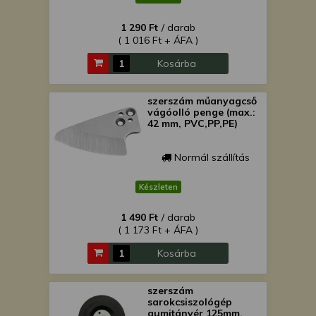
1 290 Ft
/ darab
( 1 016 Ft + ÁFA )
Kosárba
szerszám műanyagcső
vágóolló penge (max.:
42 mm, PVC,PP,PE)
Normál szállítás
Készleten
1 490 Ft
/ darab
( 1 173 Ft + ÁFA )
Kosárba
szerszám
sarokcsiszológép
gumitányér 125mm,