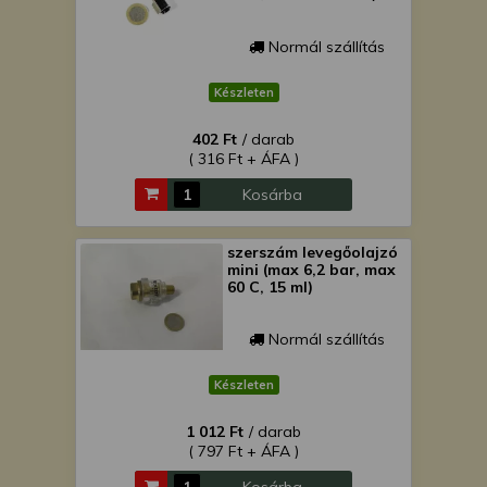
Normál szállítás
Készleten
402 Ft
/ darab
( 316 Ft + ÁFA )
Kosárba
szerszám levegőolajzó
mini (max 6,2 bar, max
60 C, 15 ml)
Normál szállítás
Készleten
1 012 Ft
/ darab
( 797 Ft + ÁFA )