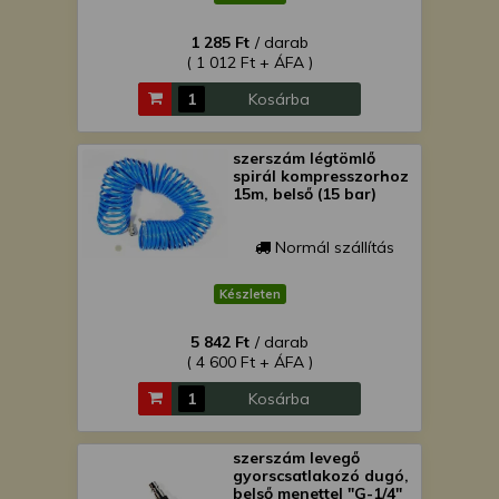
1 285 Ft
/ darab
( 1 012 Ft + ÁFA )
Kosárba
szerszám légtömlő
spirál kompresszorhoz
15m, belső (15 bar)
Normál szállítás
Készleten
5 842 Ft
/ darab
( 4 600 Ft + ÁFA )
Kosárba
szerszám levegő
gyorscsatlakozó dugó,
belső menettel "G-1/4"