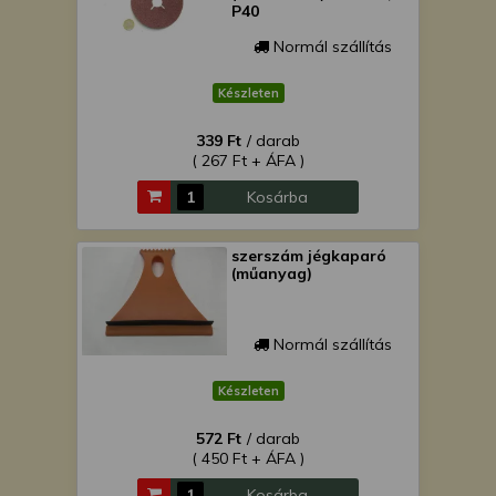
P40
Normál szállítás
Készleten
339 Ft
/ darab
( 267 Ft + ÁFA )
Kosárba
szerszám jégkaparó
(műanyag)
Normál szállítás
Készleten
572 Ft
/ darab
( 450 Ft + ÁFA )
Kosárba