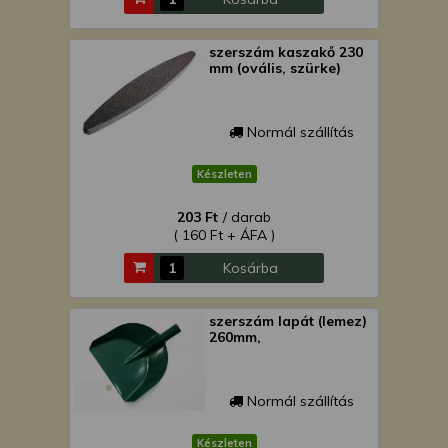
szerszám kaszakő 230
mm (ovális, szürke)
Normál szállítás
Készleten
203 Ft
/ darab
( 160 Ft + ÁFA )
Kosárba
szerszám lapát (lemez)
260mm,
Normál szállítás
Készleten