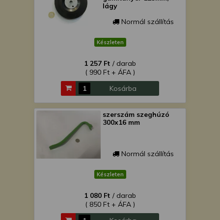
lágy
Normál szállítás
Készleten
1 257 Ft
/ darab
( 990 Ft + ÁFA )
Kosárba
szerszám szeghúzó
300x16 mm
Normál szállítás
Készleten
1 080 Ft
/ darab
( 850 Ft + ÁFA )