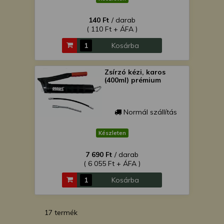
140 Ft
/ darab
( 110 Ft + ÁFA )
Kosárba
Zsírzó kézi, karos
(400ml) prémium
Normál szállítás
Készleten
7 690 Ft
/ darab
( 6 055 Ft + ÁFA )
Kosárba
17 termék