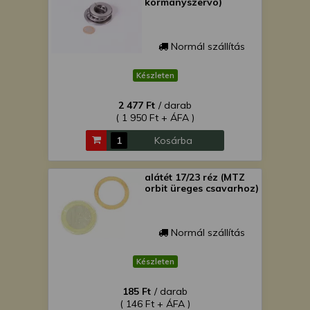
kormányszervó)
Normál szállítás
Készleten
2 477 Ft
/ darab
( 1 950 Ft + ÁFA )
Kosárba
alátét 17/23 réz (MTZ
orbit üreges csavarhoz)
Normál szállítás
Készleten
185 Ft
/ darab
( 146 Ft + ÁFA )