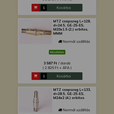
Kosárba
MTZ csapszeg L=128,
d=24.5, GE-25-ES,
M20x1.5 (2.) orbitos,
MMM
Normál szállítás
Készleten
3 587 Ft
/ darab
( 2 825 Ft + ÁFA )
Kosárba
MTZ csapszeg L=133,
d=28.5, GE-25-ES,
M24x2 (4.) orbitos
Normál szállítás