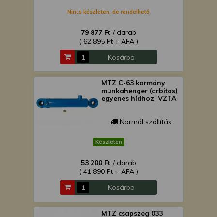
Nincs készleten, de rendelhető
79 877 Ft
/ darab
( 62 895 Ft + ÁFA )
Kosárba
MTZ C-63 kormány
munkahenger (orbitos)
egyenes hídhoz, VZTA
Normál szállítás
Készleten
53 200 Ft
/ darab
( 41 890 Ft + ÁFA )
Kosárba
MTZ csapszeg 033