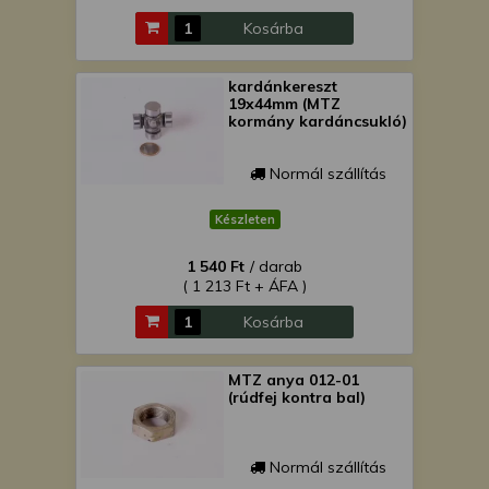
Kosárba
kardánkereszt
19x44mm (MTZ
kormány kardáncsukló)
Normál szállítás
Készleten
1 540 Ft
/ darab
( 1 213 Ft + ÁFA )
Kosárba
MTZ anya 012-01
(rúdfej kontra bal)
Normál szállítás