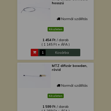
hosszú
Normál szállítás
Készleten
1 454 Ft
/ darab
( 1 145 Ft + ÁFA )
Kosárba
MTZ difizár bowden,
rövid
Normál szállítás
Készleten
1 599 Ft
/ darab