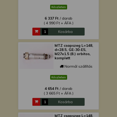
Készleten
6 337 Ft
/ darab
( 4 990 Ft + ÁFA )
Kosárba
MTZ csapszeg L=148,
d=28.5, GE-30-ES,
M27x1.5 (8.) orbitos,
komplett
Normál szállítás
Készleten
4 654 Ft
/ darab
( 3 665 Ft + ÁFA )
Kosárba
MTZ csapszeg L=148,