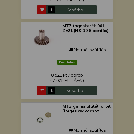
( 1 259 Ft + ÁFA )
Kosárba
MTZ fogaskerék 061
Z=21 (NS-10 6 bordás)
Normál szállítás
Készleten
8 921 Ft
/ darab
( 7 025 Ft + ÁFA )
Kosárba
MTZ gumis alátét, orbit
üreges csavarhoz
Normál szállítás