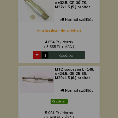
d=32.5, GE-30-ES,
M27x1.5 (5.) orbitos
Normál szállítás
Nincs készleten, de rendelhető
4 654 Ft
/ darab
( 3 665 Ft + ÁFA )
Kosárba
MTZ csapszeg L=148,
d=24.5, GE-25-ES,
M20x1.5 (6.) orbitos
Normál szállítás
Készleten
5 001 Ft
/ darab
( 3 938 Ft + ÁFA )