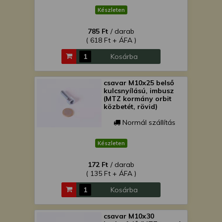
Készleten
785 Ft
/ darab
( 618 Ft + ÁFA )
Kosárba
csavar M10x25 belső
kulcsnyílású, imbusz
(MTZ kormány orbit
közbetét, rövid)
Normál szállítás
Készleten
172 Ft
/ darab
( 135 Ft + ÁFA )
Kosárba
csavar M10x30