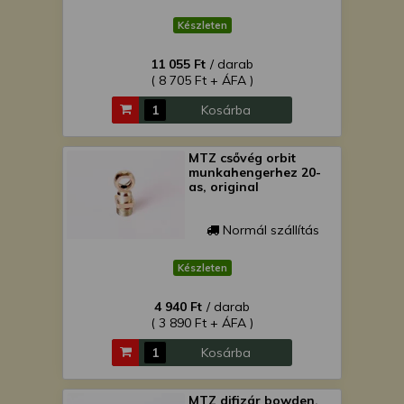
Készleten
11 055 Ft
/ darab
( 8 705 Ft + ÁFA )
Kosárba
MTZ csővég orbit
munkahengerhez 20-
as, original
Normál szállítás
Készleten
4 940 Ft
/ darab
( 3 890 Ft + ÁFA )
Kosárba
MTZ difizár bowden,