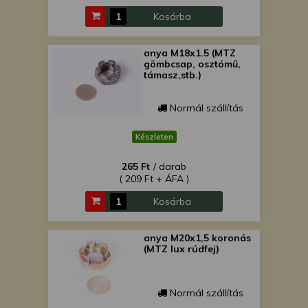
Kosárba
anya M18x1.5 (MTZ
gömbcsap, osztómű,
támasz,stb.)
Normál szállítás
Készleten
265 Ft
/ darab
( 209 Ft + ÁFA )
Kosárba
anya M20x1,5 koronás
(MTZ lux rúdfej)
Normál szállítás