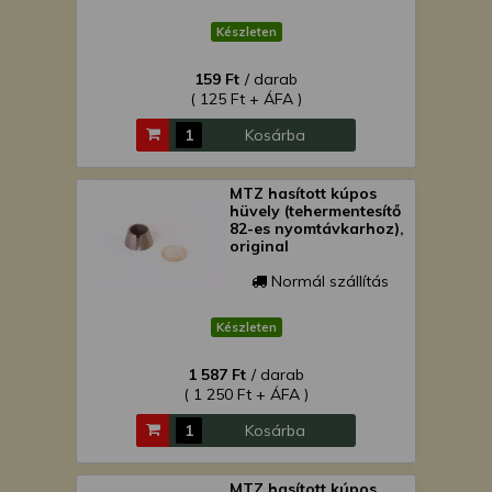
Készleten
159 Ft
/ darab
( 125 Ft + ÁFA )
Kosárba
MTZ hasított kúpos
hüvely (tehermentesítő
82-es nyomtávkarhoz),
original
Normál szállítás
Készleten
1 587 Ft
/ darab
( 1 250 Ft + ÁFA )
Kosárba
MTZ hasított kúpos