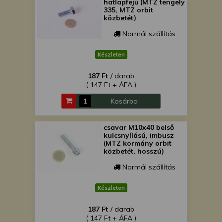
hatlapfejű (MTZ tengely
335, MTZ orbit
közbetét)
Normál szállítás
Készleten
187 Ft
/ darab
( 147 Ft + ÁFA )
Kosárba
csavar M10x40 belső
kulcsnyílású, imbusz
(MTZ kormány orbit
közbetét, hosszú)
Normál szállítás
Készleten
187 Ft
/ darab
( 147 Ft + ÁFA )