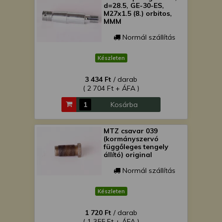
d=28.5, GE-30-ES,
M27x1.5 (8.) orbitos,
MMM
Normál szállítás
Készleten
3 434 Ft
/ darab
( 2 704 Ft + ÁFA )
Kosárba
MTZ csavar 039
(kormányszervó
függőleges tengely
állító) original
Normál szállítás
Készleten
1 720 Ft
/ darab
( 1 355 Ft + ÁFA )