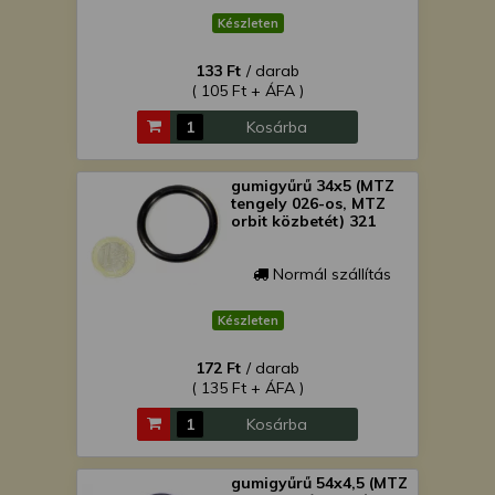
Készleten
133 Ft
/ darab
( 105 Ft + ÁFA )
Kosárba
gumigyűrű 34x5 (MTZ
tengely 026-os, MTZ
orbit közbetét) 321
Normál szállítás
Készleten
172 Ft
/ darab
( 135 Ft + ÁFA )
Kosárba
gumigyűrű 54x4,5 (MTZ