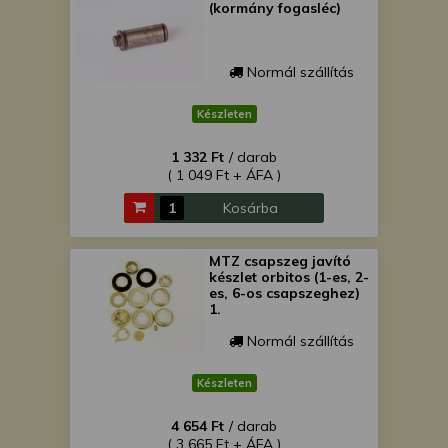
(kormány fogasléc)
Normál szállítás
Készleten
1 332 Ft
/ darab
( 1 049 Ft + ÁFA )
Kosárba
MTZ csapszeg javító
készlet orbitos (1-es, 2-
es, 6-os csapszeghez)
1.
Normál szállítás
Készleten
4 654 Ft
/ darab
( 3 665 Ft + ÁFA )