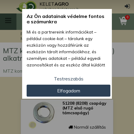
KELET
AGRO
webshop.keletagro.hu
Az Ön adatainak védelme fontos
0
a számunkra
Mi és a partnereink információkat –
Főoldal
MTZ traktor alkatrészek
MTZ kormánymű (szervo és orbit) alkatrészek
például cookie-kat – tárolunk egy
eszközön vagy hozzáférünk az
MTZ kormánymű (szervo és orbit)
eszközön tárolt információkhoz, és
alkatrészek
személyes adatokat – például egyedi
azonosítókat és az eszköz által küldött
MTZ kormánymű (szervo és orbit) alkatrészek
alapvető információkat – kezelünk
személyre szabott hirdetések és
Testreszabás
tartalom nyújtásához, hirdetés- és
Elfogadom
tartalomméréshez, nézettségi adatok
gyűjtéséhez, valamint termékek
51208 (8208) csapágy
kifejlesztéséhez és a termékek
(MTZ első rugó
javításához. Az Ön engedélyével mi és a
támcsapágy)
partnereink eszközleolvasásos
módszerrel szerzett pontos geolokációs
Normál szállítás
adatokat és azonosítási információkat