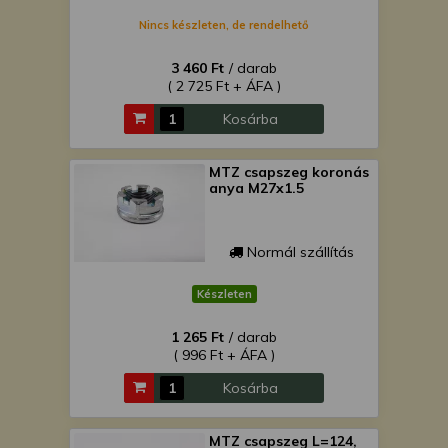
Nincs készleten, de rendelhető
3 460 Ft
/ darab
( 2 725 Ft + ÁFA )
Kosárba
MTZ csapszeg koronás
anya M27x1.5
Normál szállítás
Készleten
1 265 Ft
/ darab
( 996 Ft + ÁFA )
Kosárba
MTZ csapszeg L=124,