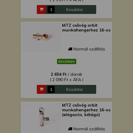
Kosárba
MTZ csővég orbit
munkahengerhez 16-os
Normál szállítás
Készleten
2 654 Ft
/ darab
( 2 090 Ft + ÁFA )
Kosárba
MTZ csővég orbit
munkahengerhez 16-os
(elágazós, kétágú)
Normál szállítás