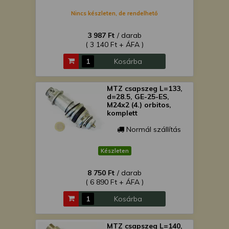
Nincs készleten, de rendelhető
3 987 Ft
/ darab
( 3 140 Ft + ÁFA )
Kosárba
MTZ csapszeg L=133,
d=28.5, GE-25-ES,
M24x2 (4.) orbitos,
komplett
Normál szállítás
Készleten
8 750 Ft
/ darab
( 6 890 Ft + ÁFA )
Kosárba
MTZ csapszeg L=140,