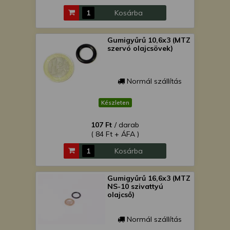
Kosárba
Gumigyűrű 10,6x3 (MTZ
szervó olajcsövek)
Normál szállítás
Készleten
107 Ft
/ darab
( 84 Ft + ÁFA )
Kosárba
Gumigyűrű 16,6x3 (MTZ
NS-10 szivattyú
olajcső)
Normál szállítás