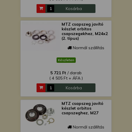
Kosárba
MTZ csapszeg javító
készlet orbitos
csapszegekhez, M24x2
(2. típus)
Normál szállítás
Készleten
5 721 Ft
/ darab
( 4 505 Ft + ÁFA )
Kosárba
MTZ csapszeg javító
készlet orbitos
csapszeghez, M27
Normál szállítás