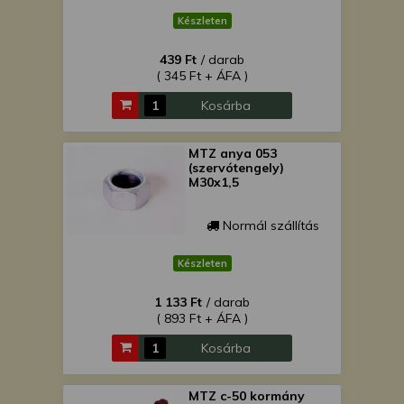
Készleten
439 Ft
/ darab
( 345 Ft + ÁFA )
Kosárba
MTZ anya 053
(szervótengely)
M30x1,5
Normál szállítás
Készleten
1 133 Ft
/ darab
( 893 Ft + ÁFA )
Kosárba
MTZ c-50 kormány