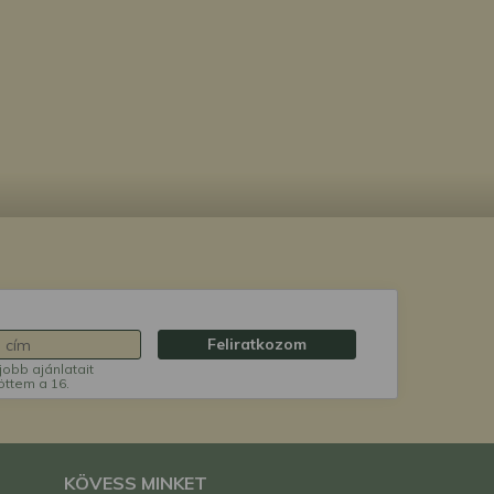
Feliratkozom
jobb ajánlatait
öttem a 16.
KÖVESS MINKET