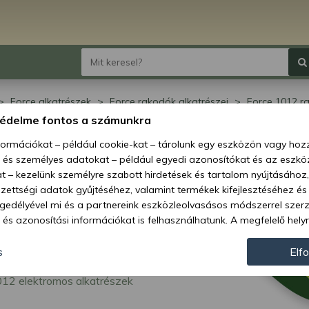
Force alkatrészek
Force rakodók alkatrészei
Force 1012 r
12 elektromos alkatrészek
védelme fontos a számunkra
ce 1012 elektromos
nformációkat – például cookie-kat – tárolunk egy eszközön vagy ho
, és személyes adatokat – például egyedi azonosítókat és az eszköz
atrészek
t – kezelünk személyre szabott hirdetések és tartalom nyújtásához,
ettségi adatok gyűjtéséhez, valamint termékek kifejlesztéséhez és
gedélyével mi és a partnereink eszközleolvasásos módszerrel szer
és azonosítási információkat is felhasználhatunk. A megfelelő helyr
hogy mi és a partnereink a fent leírtak szerint adatkezelést végezz
járulás megadása vagy elutasítása előtt részletesebb információkh
s
Elf
llításait. Felhívjuk figyelmét, hogy személyes adatainak bizonyos 
012 elektromos alkatrészek
az Ön hozzájárulása, de jogában áll tiltakozni az ilyen jellegű adatke
 a weboldalra érvényesek. Erre a webhelyre visszatérve vagy az ada