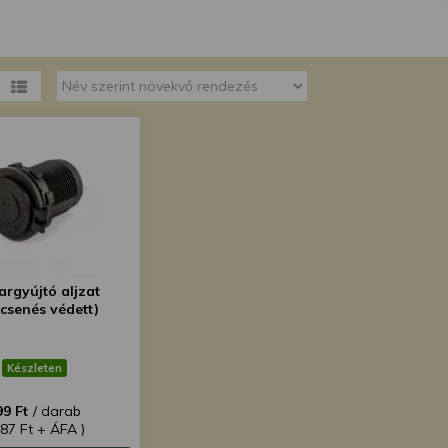
megváltoztathatja a beállításait.
argyújtó aljzat
ccsenés védett)
Készleten
99 Ft
/ darab
787 Ft + ÁFA )