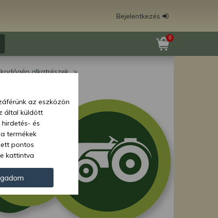
Bejelentkezés
0
akodógép alkatrészek
zzáférünk az eszközön
 által küldött
 hirdetés- és
 a termékek
zett pontos
e kattintva
ünk. Másik
oz juthat, és
ogadom
kezeléséhez nem
zelés ellen. A
tvédelmi szabályzatunk