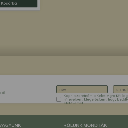
Kosárba
ról.
Kapni szeretném a Kelet-Agro Kft. leg
hírlevélben. Megerősítem, hogy betölt
életévemet.
 VAGYUNK
RÓLUNK MONDTÁK