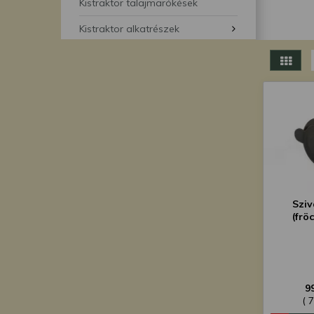
segítségével bármikor 
Kistraktor talajmarókések
Kistraktor alkatrészek
Sziv
(frö
9
( 