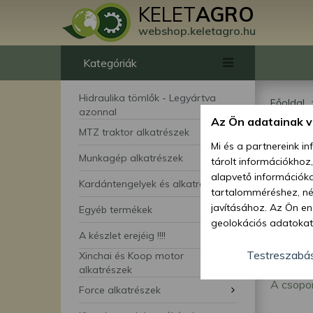
KELET
AGRO
webshop.keletagro.hu
Kategóriák
Hidraulika tömlők - Legyártva
Főoldal
azonnal
Az Ön adatainak 
Ny
MTZ traktor alkatrészek
Mi és a partnereink i
Munkagép alkatrészek
tárolt információkhoz
alapvető információka
Kardántengelyek és alkatrészei
tartalomméréshez, néz
javításához. Az Ön en
Egyéb termékek
geolokációs adatokat 
A készlet erejéig !!!!
hozzájárulhat ahhoz, 
lehetőségként a hozzá
Testreszabá
Xinchai és Koop motor
megváltoztathatja beá
alkatrészek
A csopo
feltétlenül szükséges 
Force alkatrészek
beállításai csak erre