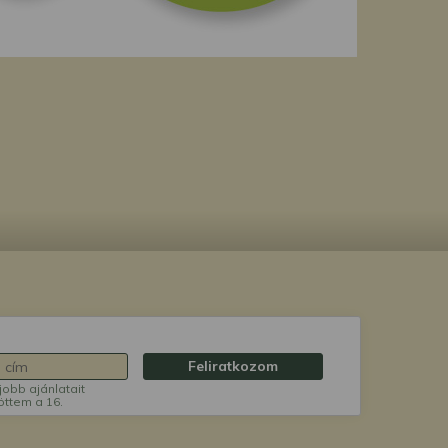
Feliratkozom
jobb ajánlatait
öttem a 16.