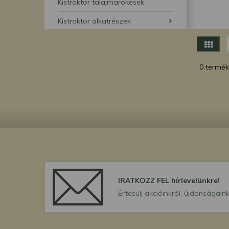
segítségével bármikor 
Kistraktor talajmarókések
Kistraktor alkatrészek
0 termék
IRATKOZZ FEL hírlevelünkre!
Értesülj akcióinkról, újdonságaink