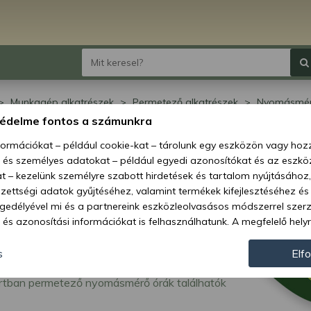
Munkagép alkatrészek
Permetező alkatrészek
Nyomásmér
védelme fontos a számunkra
omásmérő órák
nformációkat – például cookie-kat – tárolunk egy eszközön vagy ho
, és személyes adatokat – például egyedi azonosítókat és az eszköz
t – kezelünk személyre szabott hirdetések és tartalom nyújtásához,
ettségi adatok gyűjtéséhez, valamint termékek kifejlesztéséhez és
gedélyével mi és a partnereink eszközleolvasásos módszerrel szer
és azonosítási információkat is felhasználhatunk. A megfelelő helyr
hogy mi és a partnereink a fent leírtak szerint adatkezelést végezz
járulás megadása vagy elutasítása előtt részletesebb információkh
s
Elf
llításait. Felhívjuk figyelmét, hogy személyes adatainak bizonyos 
rtban permetező nyomásmérő órák találhatók
az Ön hozzájárulása, de jogában áll tiltakozni az ilyen jellegű adatke
 a weboldalra érvényesek. Erre a webhelyre visszatérve vagy az ada