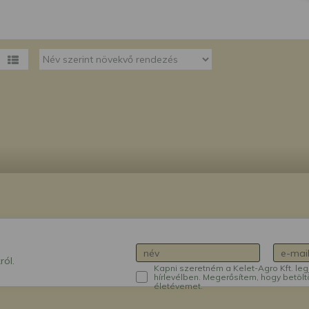
megváltoztathatja a beállításait.
ról.
Kapni szeretném a Kelet-Agro Kft. leg
hírlevélben. Megerősítem, hogy betölt
életévemet.