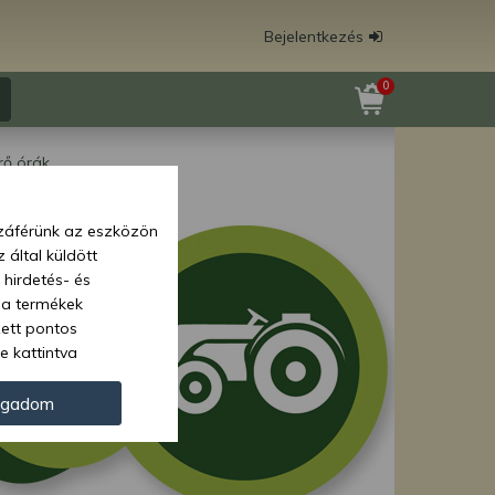
Bejelentkezés
0
ő órák
zzáférünk az eszközön
 által küldött
 hirdetés- és
 a termékek
zett pontos
e kattintva
ünk. Másik
oz juthat, és
ogadom
kezeléséhez nem
zelés ellen. A
tvédelmi szabályzatunk