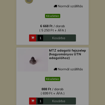
Normál szállítás
Készleten
6 668 Ft
/ darab
( 5 250 Ft + ÁFA )
Kosárba
MTZ adagoló fejszelep
(hagyományos UTN
adagolóhoz)
Normál szállítás
Készleten
888 Ft
/ darab
( 699 Ft + ÁFA )
Kosárba