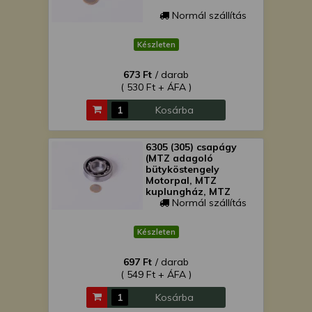
Normál szállítás
Készleten
673 Ft
/ darab
( 530 Ft + ÁFA )
Kosárba
6305 (305) csapágy
(MTZ adagoló
bütyköstengely
Motorpal, MTZ
kuplungház, MTZ
osztómű)
Normál szállítás
Készleten
697 Ft
/ darab
( 549 Ft + ÁFA )
Kosárba