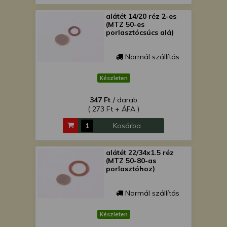
alátét 14/20 réz 2-es
(MTZ 50-es
porlasztócsúcs alá)
Normál szállítás
Készleten
347 Ft
/ darab
( 273 Ft + ÁFA )
Kosárba
alátét 22/34x1.5 réz
(MTZ 50-80-as
porlasztóhoz)
Normál szállítás
Készleten