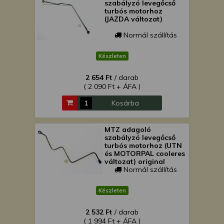
szabályzó levegőcső
turbós motorhoz
(JAZDA változat)
Normál szállítás
Készleten
2 654 Ft
/ darab
( 2 090 Ft + ÁFA )
Kosárba
MTZ adagoló
szabályzó levegőcső
turbós motorhoz (UTN
és MOTORPAL cooleres
változat) original
Normál szállítás
Készleten
2 532 Ft
/ darab
( 1 994 Ft + ÁFA )