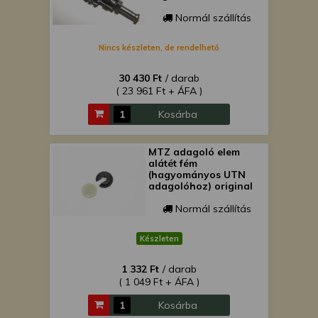
Normál szállítás
Nincs készleten, de rendelhető
30 430 Ft
/ darab
( 23 961 Ft + ÁFA )
Kosárba
MTZ adagoló elem
alátét fém
(hagyományos UTN
adagolóhoz) original
Normál szállítás
Készleten
1 332 Ft
/ darab
( 1 049 Ft + ÁFA )
Kosárba