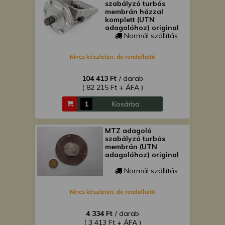
szabályzó turbós
membrán házzal
komplett (UTN
adagolóhoz) original
Normál szállítás
Nincs készleten, de rendelhető
104 413 Ft
/ darab
( 82 215 Ft + ÁFA )
Kosárba
MTZ adagoló
szabályzó turbós
membrán (UTN
adagolóhoz) original
Normál szállítás
Nincs készleten, de rendelhető
4 334 Ft
/ darab
( 3 413 Ft + ÁFA )