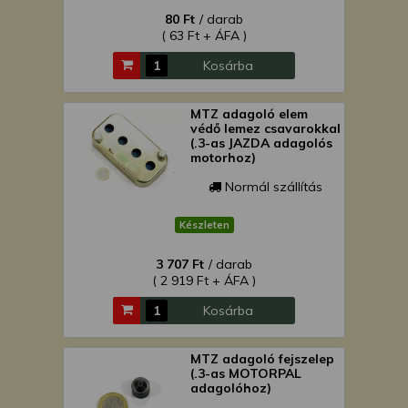
80 Ft
/ darab
( 63 Ft + ÁFA )
Kosárba
MTZ adagoló elem
védő lemez csavarokkal
(.3-as JAZDA adagolós
motorhoz)
Normál szállítás
Készleten
3 707 Ft
/ darab
( 2 919 Ft + ÁFA )
Kosárba
MTZ adagoló fejszelep
(.3-as MOTORPAL
adagolóhoz)