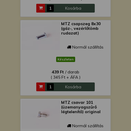
Kosárba
MTZ csapszeg 8x30
(gáz-, vezérlőtömb
rudazat)
Normál szállítás
Készleten
439 Ft
/ darab
( 345 Ft + ÁFA )
Kosárba
MTZ csavar 101
(üzemanyagszűrő
légtelenítő) original
Normál szállítás