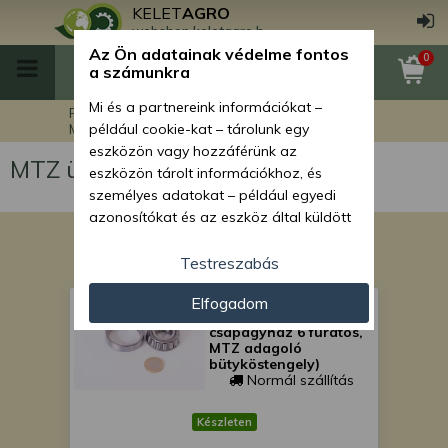
KELET
AGRO
webshop.keletagro.hu
Az Ön adatainak védelme fontos
0
a számunkra
Mi és a partnereink információkat –
Főoldal
MTZ traktor alkatrészek
MTZ üzemanyag ellátás
például cookie-kat – tárolunk egy
eszközön vagy hozzáférünk az
MTZ üzemanyag ellátás
eszközön tárolt információkhoz, és
személyes adatokat – például egyedi
azonosítókat és az eszköz által küldött
alapvető információkat – kezelünk
személyre szabott hirdetések és
Testreszabás
tartalom nyújtásához, hirdetés- és
30204 (7204) csapágy
Elfogadom
tartalomméréshez, nézettségi adatok
(SPC nyomjelző
gyűjtéséhez, valamint termékek
csapágyház 6 furatos,
MTZ adagoló
kifejlesztéséhez és a termékek
bütyköstengely)
javításához. Az Ön engedélyével mi és a
Normál szállítás
partnereink eszközleolvasásos
módszerrel szerzett pontos geolokációs
Készleten
adatokat és azonosítási információkat