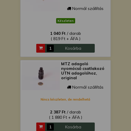
Normál szállítás
Készleten
1 040 Ft
/ darab
( 819 Ft + ÁFA )
Kosárba
MTZ adagoló
nyomócső csatlakozó
UTN adagolóhoz,
original
Normál szállítás
Nincs készleten, de rendelhető
2 387 Ft
/ darab
( 1 880 Ft + ÁFA )
Kosárba