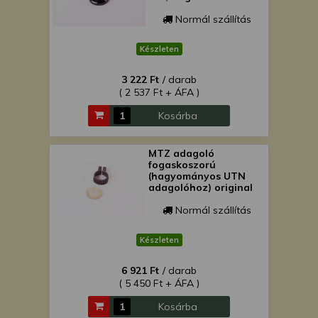
Normál szállítás
Készleten
3 222 Ft
/ darab
( 2 537 Ft + ÁFA )
Kosárba
MTZ adagoló
fogaskoszorú
(hagyományos UTN
adagolóhoz) original
Normál szállítás
Készleten
6 921 Ft
/ darab
( 5 450 Ft + ÁFA )
Kosárba