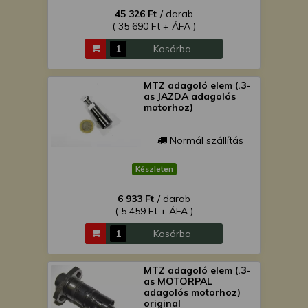
45 326 Ft
/ darab
( 35 690 Ft + ÁFA )
Kosárba
MTZ adagoló elem (.3-
as JAZDA adagolós
motorhoz)
Normál szállítás
Készleten
6 933 Ft
/ darab
( 5 459 Ft + ÁFA )
Kosárba
MTZ adagoló elem (.3-
as MOTORPAL
adagolós motorhoz)
original