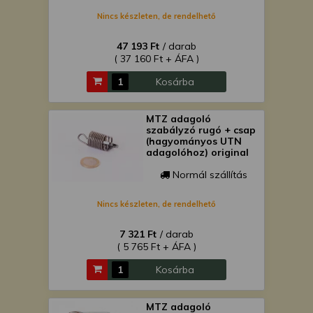
Nincs készleten, de rendelhető
47 193 Ft
/ darab
( 37 160 Ft + ÁFA )
Kosárba
MTZ adagoló
szabályzó rugó + csap
(hagyományos UTN
adagolóhoz) original
Normál szállítás
Nincs készleten, de rendelhető
7 321 Ft
/ darab
( 5 765 Ft + ÁFA )
Kosárba
MTZ adagoló