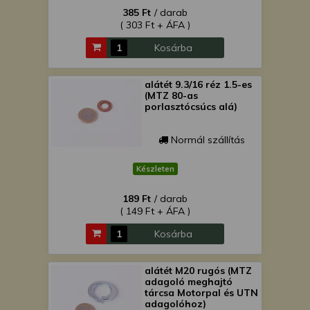
385 Ft
/ darab
( 303 Ft + ÁFA )
Kosárba
alátét 9.3/16 réz 1.5-es
(MTZ 80-as
porlasztócsúcs alá)
Normál szállítás
Készleten
189 Ft
/ darab
( 149 Ft + ÁFA )
Kosárba
alátét M20 rugós (MTZ
adagoló meghajtó
tárcsa Motorpal és UTN
adagolóhoz)