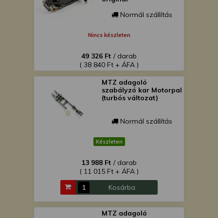
Normál szállítás
Nincs készleten
49 326 Ft
/ darab
( 38 840 Ft + ÁFA )
MTZ adagoló
szabályzó kar Motorpal
(turbós változat)
Normál szállítás
Készleten
13 988 Ft
/ darab
( 11 015 Ft + ÁFA )
Kosárba
MTZ adagoló