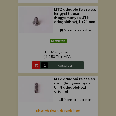
MTZ adagoló fejszelep,
lengyel típusú
(hagyományos UTN
adagolóhoz), L=21 mm
Normál szállítás
Készleten
1 587 Ft
/ darab
( 1 250 Ft + ÁFA )
Kosárba
MTZ adagoló fejszelep
rugó (hagyományos
UTN adagolóhoz)
original
Normál szállítás
Nincs készleten, de rendelhető