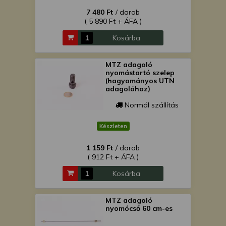
7 480 Ft
/ darab
( 5 890 Ft + ÁFA )
Kosárba
MTZ adagoló
nyomástartó szelep
(hagyományos UTN
adagolóhoz)
Normál szállítás
Készleten
1 159 Ft
/ darab
( 912 Ft + ÁFA )
Kosárba
MTZ adagoló
nyomócső 60 cm-es