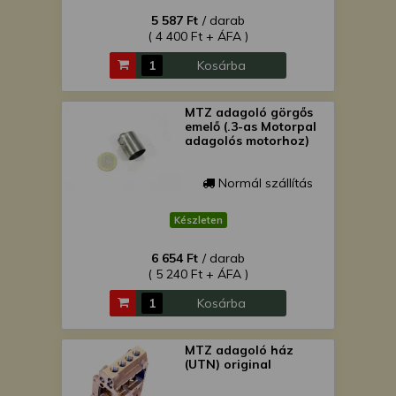
5 587 Ft
/ darab
( 4 400 Ft + ÁFA )
Kosárba
MTZ adagoló görgős
emelő (.3-as Motorpal
adagolós motorhoz)
Normál szállítás
Készleten
6 654 Ft
/ darab
( 5 240 Ft + ÁFA )
Kosárba
MTZ adagoló ház
(UTN) original