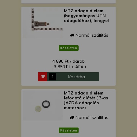
MTZ adagoló elem
(hagyományos UTN
adagolóhoz), lengyel
Normál szállítás
Készleten
4 890 Ft
/ darab
( 3 850 Ft + ÁFA )
Kosárba
MTZ adagoló elem
lefogató alátét (.3-as
JAZDA adagolós
motorhoz)
Normál szállítás
Készleten