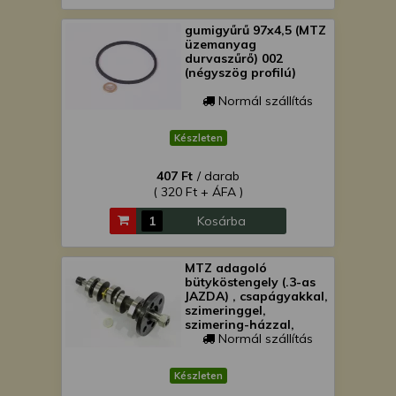
gumigyűrű 97x4,5 (MTZ
üzemanyag
durvaszűrő) 002
(négyszög profilú)
Normál szállítás
Készleten
407 Ft
/ darab
( 320 Ft + ÁFA )
Kosárba
MTZ adagoló
bütyköstengely (.3-as
JAZDA) , csapágyakkal,
szimeringgel,
szimering-házzal,
ékekkel, anyákkal
Normál szállítás
Készleten