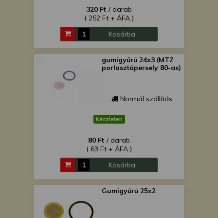
320 Ft
/ darab
( 252 Ft + ÁFA )
Kosárba
gumigyűrű 24x3 (MTZ
porlasztópersely 80-as)
Normál szállítás
Készleten
80 Ft
/ darab
( 63 Ft + ÁFA )
Kosárba
Gumigyűrű 25x2