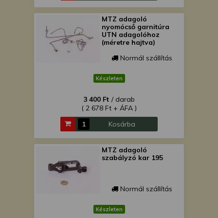
MTZ adagoló
nyomócső garnitúra
UTN adagolóhoz
(méretre hajtva)
Normál szállítás
Készleten
3 400 Ft
/ darab
( 2 678 Ft + ÁFA )
Kosárba
MTZ adagoló
szabályzó kar 195
Normál szállítás
Készleten