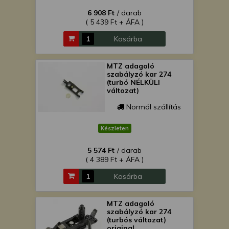
6 908 Ft
/ darab
( 5 439 Ft + ÁFA )
Kosárba
MTZ adagoló
szabályzó kar 274
(turbó NÉLKÜLI
változat)
Normál szállítás
Készleten
5 574 Ft
/ darab
( 4 389 Ft + ÁFA )
Kosárba
MTZ adagoló
szabályzó kar 274
(turbós változat)
original