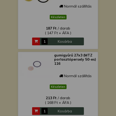
Normál szállítás
Készleten
187 Ft
/ darab
( 147 Ft + ÁFA )
Kosárba
gumigyűrű 27x3 (MTZ
porlasztópersely 50-es)
116
Normál szállítás
Készleten
213 Ft
/ darab
( 168 Ft + ÁFA )
Kosárba