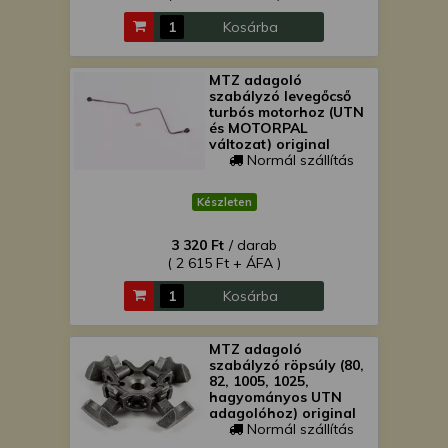
Kosárba
MTZ adagoló
szabályzó levegőcső
turbós motorhoz (UTN
és MOTORPAL
változat) original
Normál szállítás
Készleten
3 320 Ft
/ darab
( 2 615 Ft + ÁFA )
Kosárba
MTZ adagoló
szabályzó röpsúly (80,
82, 1005, 1025,
hagyományos UTN
adagolóhoz) original
Normál szállítás