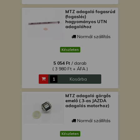
MTZ adagoló fogasrúd
(fogasléc)
hagyományos UTN
adagolóhoz
Normál szállítás
Készleten
5 054 Ft
/ darab
( 3 980 Ft + ÁFA )
Kosárba
MTZ adagoló görgős
emelő (.3-as JAZDA
adagolós motorhoz)
Normál szállítás
Készleten