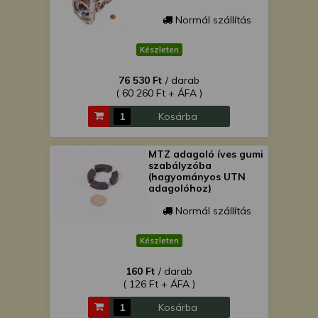
Normál szállítás
Készleten
76 530 Ft
/ darab
( 60 260 Ft + ÁFA )
Kosárba
MTZ adagoló íves gumi
szabályzóba
(hagyományos UTN
adagolóhoz)
Normál szállítás
Készleten
160 Ft
/ darab
( 126 Ft + ÁFA )
Kosárba