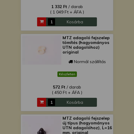
1 332 Ft
/ darab
( 1 049 Ft + ÁFA )
Kosárba
MTZ adagoló fejszelep
tömítés (hagyományos
UTN adagolóhoz)
original
Normál szállítás
Készleten
572 Ft
/ darab
( 450 Ft + ÁFA )
Kosárba
MTZ adagoló fejszelep
új típus (hagyományos
UTN adagolóhoz), L=16
mm, original