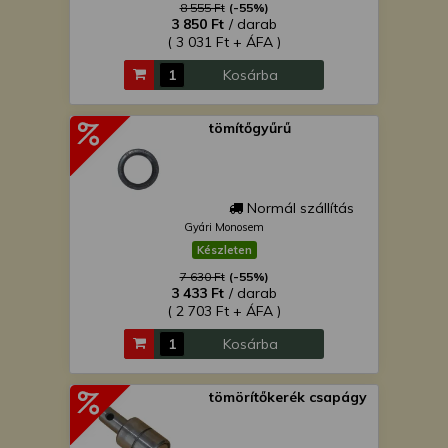
8 555 Ft
(-55%)
3 850 Ft
/ darab
( 3 031 Ft + ÁFA )
Kosárba
tömítőgyűrű
Normál szállítás
Gyári Monosem
Készleten
7 630 Ft
(-55%)
3 433 Ft
/ darab
( 2 703 Ft + ÁFA )
Kosárba
tömörítőkerék csapágy