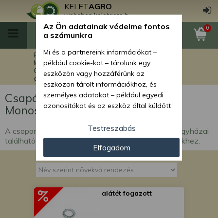
KELET
AGRO
webshop.keletagro.hu
Az Ön adatainak védelme fontos
0
a számunkra
Mi és a partnereink információkat –
Főoldal
Munkagép alkatrészek
Monosem vetőgép alkatrészek
például cookie-kat – tárolunk egy
Csapágyak és csapágyházak Monosem
eszközön vagy hozzáférünk az
gépekhez
eszközön tárolt információkhoz, és
Csapágyak és csapágyházak
személyes adatokat – például egyedi
azonosítókat és az eszköz által küldött
Monosem gépekhez
alapvető információkat – kezelünk
személyre szabott hirdetések és
Testreszabás
A csoportban vetőgép, kultivátor csapágyai, csapágyházai
tartalom nyújtásához, hirdetés- és
találhatóak amelyek kompatibilisek Monosem gépekhez.
Elfogadom
tartalomméréshez, nézettségi adatok
gyűjtéséhez, valamint termékek
kifejlesztéséhez és a termékek
javításához. Az Ön engedélyével mi és a
partnereink eszközleolvasásos
alátét fogazott
módszerrel szerzett pontos geolokációs
adatokat és azonosítási információkat