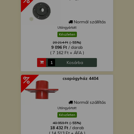
Normál szállítás
Utángyártott
Készleten
20 214 Ft
(-55%)
9 096 Ft
/ darab
( 7 162 Ft + ÁFA )
Kosárba
csapágyház 4404
Normál szállítás
Utángyártott
Készleten
40 959 Ft
(-55%)
18 432 Ft
/ darab
( 14 513 Ft + ÁFA )