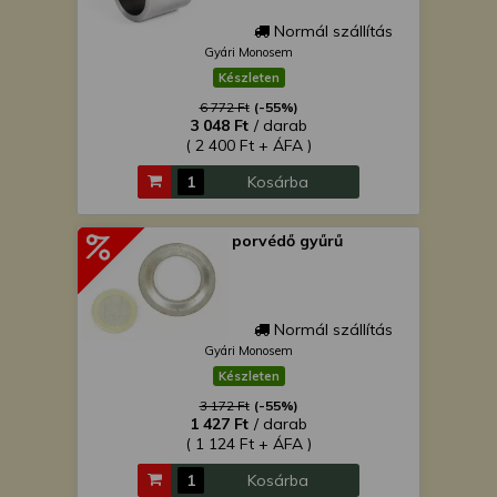
Normál szállítás
Gyári Monosem
Készleten
6 772 Ft
(-55%)
3 048 Ft
/ darab
( 2 400 Ft + ÁFA )
Kosárba
porvédő gyűrű
Normál szállítás
Gyári Monosem
Készleten
3 172 Ft
(-55%)
1 427 Ft
/ darab
( 1 124 Ft + ÁFA )
Kosárba