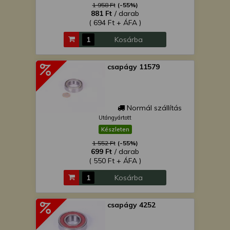
1 958 Ft
(-55%)
881 Ft
/ darab
( 694 Ft + ÁFA )
Kosárba
csapágy 11579
Normál szállítás
Utángyártott
Készleten
1 552 Ft
(-55%)
699 Ft
/ darab
( 550 Ft + ÁFA )
Kosárba
csapágy 4252