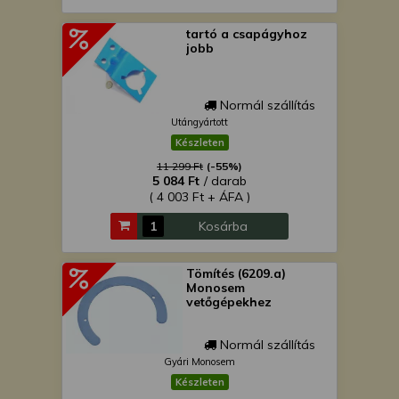
tartó a csapágyhoz
jobb
Normál szállítás
Utángyártott
Készleten
11 299 Ft
(-55%)
5 084 Ft
/ darab
( 4 003 Ft + ÁFA )
Kosárba
Tömítés (6209.a)
Monosem
vetőgépekhez
Normál szállítás
Gyári Monosem
Készleten