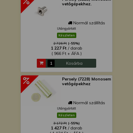
vetőgépekhez.
Normál szállítás
Utángyártott
Készleten
2 726 Ft
(-55%)
1 227 Ft
/ darab
( 966 Ft + ÁFA )
Kosárba
Persely (7228) Monosem
vetőgépekhez
Normál szállítás
Utángyártott
Készleten
3 172 Ft
(-55%)
1 427 Ft
/ darab