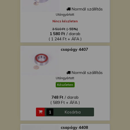
Normál szállítás
Utángyártott
Nincs készleten
3 510 Ft
(-55%)
1 580 Ft
/ darab
( 1 244 Ft + ÁFA )
csapágy 4407
Normál szállítás
Utángyártott
Készleten
748 Ft
/ darab
( 589 Ft + ÁFA )
Kosárba
csapágy 4408