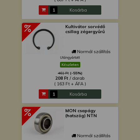
Kosárba
Kultivátor sorvédő
csillag zégergyűrű
Normál szállítás
Utángyártott
Készleten
461 Ft
(-55%)
208 Ft
/ darab
( 163 Ft + ÁFA )
Kosárba
MON csapágy
(hatszög) NTN
Normál szállítás