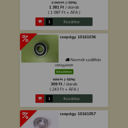
3 069 Ft
(-55%)
1 381 Ft
/ darab
( 1 087 Ft + ÁFA )
Kosárba
csapágy 10161036
Normál szállítás
Utángyártott
Készleten
686 Ft
(-55%)
309 Ft
/ darab
( 243 Ft + ÁFA )
Kosárba
csapágy 10161057