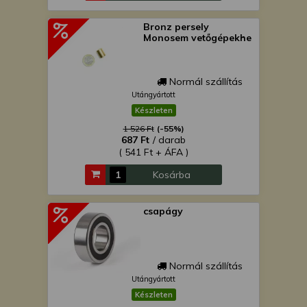
Bronz persely
Monosem vetőgépekhe
Normál szállítás
Utángyártott
Készleten
1 526 Ft
(-55%)
687 Ft
/ darab
( 541 Ft + ÁFA )
Kosárba
csapágy
Normál szállítás
Utángyártott
Készleten