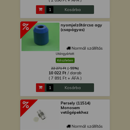
( 2 096 Ft + ÁFA )
Kosárba
nyomjelzőtárcsa agy
(csapágyas)
Normál szállítás
Utángyártott
Készleten
22 271 Ft
(-55%)
10 022 Ft
/ darab
( 7 891 Ft + ÁFA )
Kosárba
Persely (11514)
Monosem
vetőgépekhez
Normál szállítás