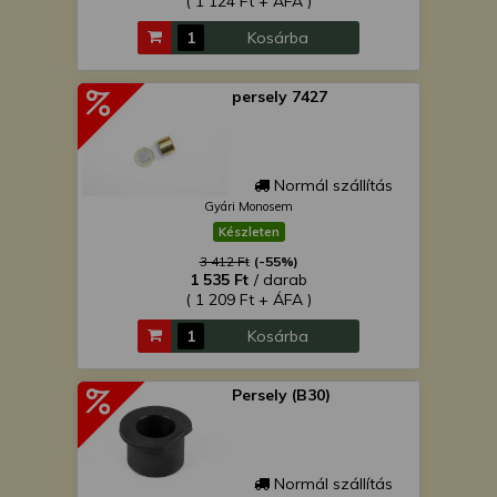
( 1 124 Ft + ÁFA )
Kosárba
persely 7427
Normál szállítás
Gyári Monosem
Készleten
3 412 Ft
(-55%)
1 535 Ft
/ darab
( 1 209 Ft + ÁFA )
Kosárba
Persely (B30)
Normál szállítás