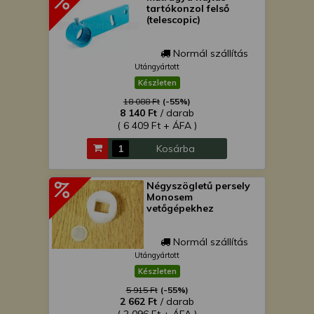
tartókonzol felső
(telescopic)
Normál szállítás
Utángyártott
Készleten
18 088 Ft
(-55%)
8 140 Ft
/ darab
( 6 409 Ft + ÁFA )
Kosárba
Négyszögletű persely
Monosem
vetőgépekhez
Normál szállítás
Utángyártott
Készleten
5 915 Ft
(-55%)
2 662 Ft
/ darab