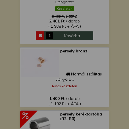
Utángyártott
Készleten
5 469 Ft
(-55%)
2 461 Ft
/ darab
( 1 938 Ft + ÁFA )
Kosárba
persely bronz
Normál szállítás
utángyártott
Nincs készleten
1 400 Ft
/ darab
( 1 102 Ft + ÁFA )
persely keréktartóba
(R2, R3)