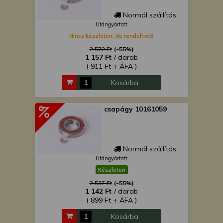
Normál szállítás
Utángyártott
Nincs készleten, de rendelhető
2 572 Ft
(-55%)
1 157 Ft
/ darab
( 911 Ft + ÁFA )
Kosárba
csapágy 10161059
Normál szállítás
Utángyártott
Készleten
2 537 Ft
(-55%)
1 142 Ft
/ darab
( 899 Ft + ÁFA )
Kosárba