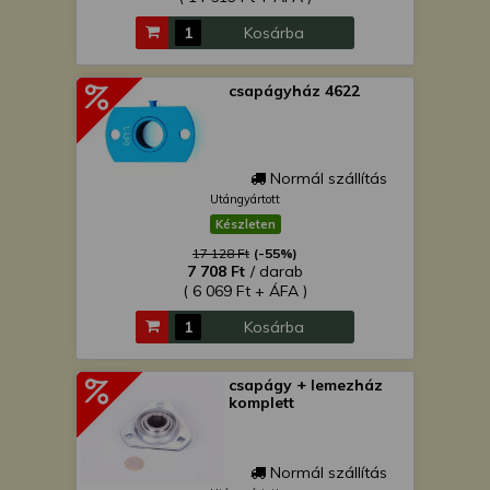
Kosárba
csapágyház 4622
Normál szállítás
Utángyártott
Készleten
17 128 Ft
(-55%)
7 708 Ft
/ darab
( 6 069 Ft + ÁFA )
Kosárba
csapágy + lemezház
komplett
Normál szállítás