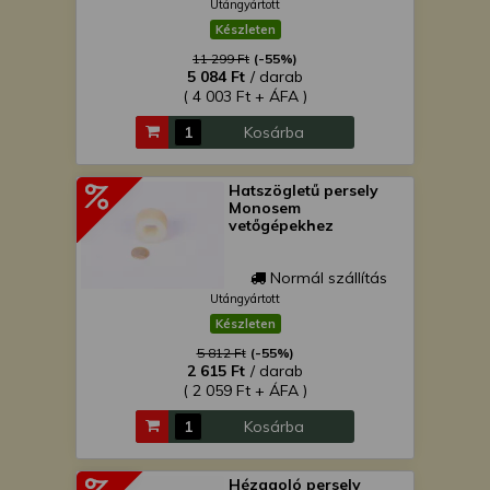
Utángyártott
Készleten
11 299 Ft
(-55%)
5 084 Ft
/ darab
( 4 003 Ft + ÁFA )
Kosárba
Hatszögletű persely
Monosem
vetőgépekhez
Normál szállítás
Utángyártott
Készleten
5 812 Ft
(-55%)
2 615 Ft
/ darab
( 2 059 Ft + ÁFA )
Kosárba
Hézagoló persely