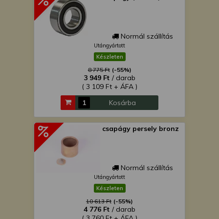
Normál szállítás
Utángyártott
Készleten
8 775 Ft
(-55%)
3 949 Ft
/ darab
( 3 109 Ft + ÁFA )
Kosárba
csapágy persely bronz
Normál szállítás
Utángyártott
Készleten
10 613 Ft
(-55%)
4 776 Ft
/ darab
( 3 760 Ft + ÁFA )