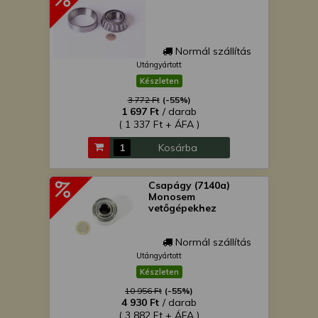
Normál szállítás
Utángyártott
Készleten
3 772 Ft
(-55%)
1 697 Ft
/ darab
( 1 337 Ft + ÁFA )
Kosárba
Csapágy (7140a)
Monosem
vetőgépekhez
Normál szállítás
Utángyártott
Készleten
10 956 Ft
(-55%)
4 930 Ft
/ darab
( 3 882 Ft + ÁFA )