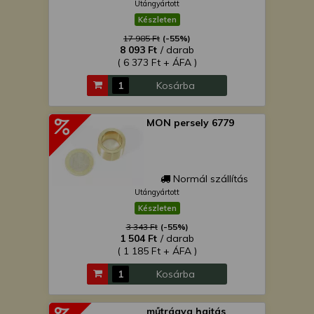
Utángyártott
Készleten
17 985 Ft
(-55%)
8 093 Ft
/ darab
( 6 373 Ft + ÁFA )
Kosárba
MON persely 6779
Normál szállítás
Utángyártott
Készleten
3 343 Ft
(-55%)
1 504 Ft
/ darab
( 1 185 Ft + ÁFA )
Kosárba
műtrágya hajtás