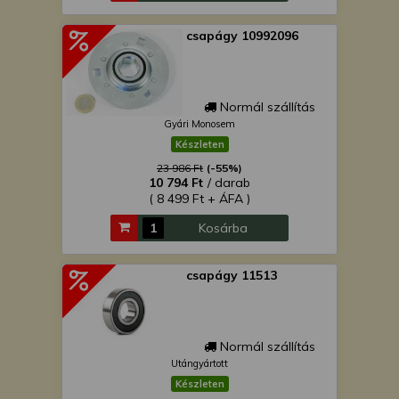
csapágy 10992096
Normál szállítás
Gyári Monosem
Készleten
23 986 Ft
(-55%)
10 794 Ft
/ darab
( 8 499 Ft + ÁFA )
Kosárba
csapágy 11513
Normál szállítás
Utángyártott
Készleten