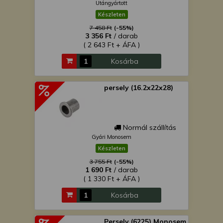
Utángyártott
Készleten
7 458 Ft
(-55%)
3 356 Ft
/ darab
( 2 643 Ft + ÁFA )
Kosárba
persely (16.2x22x28)
Normál szállítás
Gyári Monosem
Készleten
3 755 Ft
(-55%)
1 690 Ft
/ darab
( 1 330 Ft + ÁFA )
Kosárba
Persely (6225) Monosem