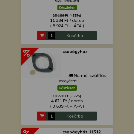
Gyári Monosem
Készleten
25 186 Ft
(-55%)
11 334 Ft
/ darab
( 8 924 Ft + ÁFA )
Kosárba
csapágyház
Normál szállítás
Utángyártott
Készleten
10 270 Ft
(-55%)
4 621 Ft
/ darab
( 3 639 Ft + ÁFA )
Kosárba
csapágyház 11512