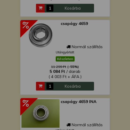
Kosárba
csapágy 4659
Normál szállítás
Utángyártott
Készleten
11 299 Ft
(-55%)
5 084 Ft
/ darab
( 4 003 Ft + ÁFA )
Kosárba
csapágy 4659 INA
Normál szállítás