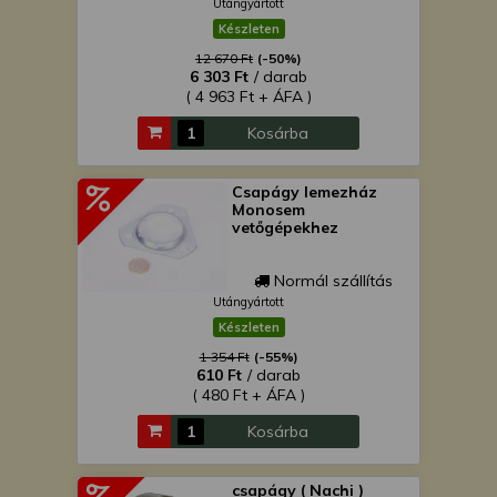
Utángyártott
Készleten
12 670 Ft
(-50%)
6 303 Ft
/ darab
( 4 963 Ft + ÁFA )
Kosárba
Csapágy lemezház
Monosem
vetőgépekhez
Normál szállítás
Utángyártott
Készleten
1 354 Ft
(-55%)
610 Ft
/ darab
( 480 Ft + ÁFA )
Kosárba
csapágy ( Nachi )