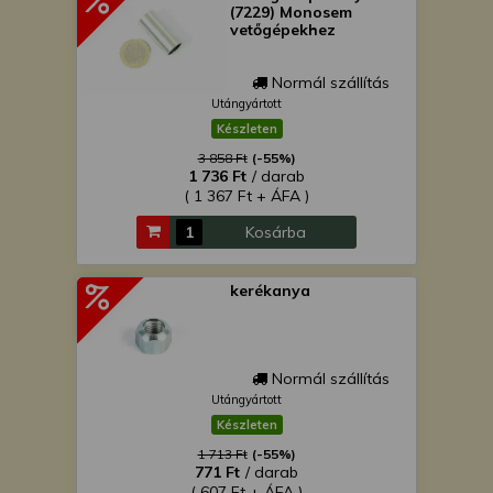
(7229) Monosem
vetőgépekhez
Normál szállítás
Utángyártott
Készleten
3 858 Ft
(-55%)
1 736 Ft
/ darab
( 1 367 Ft + ÁFA )
Kosárba
kerékanya
Normál szállítás
Utángyártott
Készleten
1 713 Ft
(-55%)
771 Ft
/ darab
( 607 Ft + ÁFA )