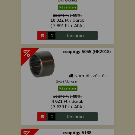
Utángyártott
Készleten
22 271 Ft
(-55%)
10 022 Ft
/ darab
( 7 891 Ft + ÁFA )
Kosárba
csapágy 5055 (HK2018)
Normál szállítás
Gyári Monosem
Készleten
10 270 Ft
(-55%)
4 621 Ft
/ darab
( 3 639 Ft + ÁFA )
Kosárba
csapágy 5138