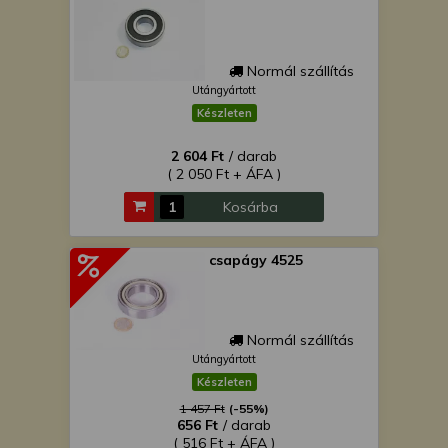
Normál szállítás
Utángyártott
Készleten
2 604 Ft
/ darab
( 2 050 Ft + ÁFA )
Kosárba
csapágy 4525
Normál szállítás
Utángyártott
Készleten
1 457 Ft
(-55%)
656 Ft
/ darab
( 516 Ft + ÁFA )