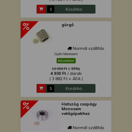
Kosárba
görgő
Normál szállítás
Gyári Monosem
Készleten
10 956 Ft
(-55%)
4 930 Ft
/ darab
( 3 882 Ft + ÁFA )
Kosárba
Hatszög csapágy
Monosem
vetőgépekhez
Normál szállítás